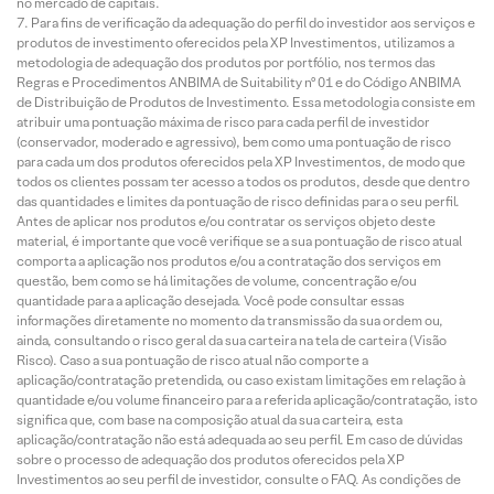
no mercado de capitais.
Para fins de verificação da adequação do perfil do investidor aos serviços e
produtos de investimento oferecidos pela XP Investimentos, utilizamos a
metodologia de adequação dos produtos por portfólio, nos termos das
Regras e Procedimentos ANBIMA de Suitability nº 01 e do Código ANBIMA
de Distribuição de Produtos de Investimento. Essa metodologia consiste em
atribuir uma pontuação máxima de risco para cada perfil de investidor
(conservador, moderado e agressivo), bem como uma pontuação de risco
para cada um dos produtos oferecidos pela XP Investimentos, de modo que
todos os clientes possam ter acesso a todos os produtos, desde que dentro
das quantidades e limites da pontuação de risco definidas para o seu perfil.
Antes de aplicar nos produtos e/ou contratar os serviços objeto deste
material, é importante que você verifique se a sua pontuação de risco atual
comporta a aplicação nos produtos e/ou a contratação dos serviços em
questão, bem como se há limitações de volume, concentração e/ou
quantidade para a aplicação desejada. Você pode consultar essas
informações diretamente no momento da transmissão da sua ordem ou,
ainda, consultando o risco geral da sua carteira na tela de carteira (Visão
Risco). Caso a sua pontuação de risco atual não comporte a
aplicação/contratação pretendida, ou caso existam limitações em relação à
quantidade e/ou volume financeiro para a referida aplicação/contratação, isto
significa que, com base na composição atual da sua carteira, esta
aplicação/contratação não está adequada ao seu perfil. Em caso de dúvidas
sobre o processo de adequação dos produtos oferecidos pela XP
Investimentos ao seu perfil de investidor, consulte o FAQ. As condições de