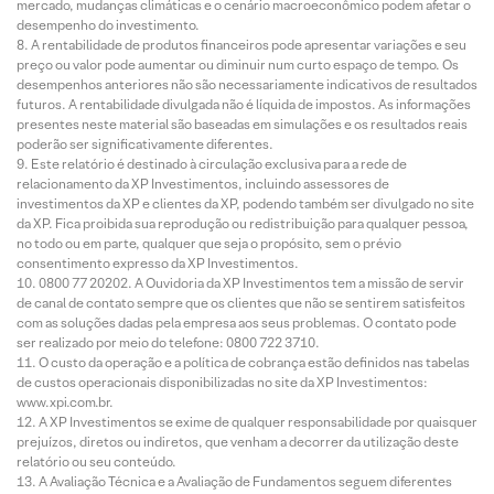
mercado, mudanças climáticas e o cenário macroeconômico podem afetar o
desempenho do investimento.
A rentabilidade de produtos financeiros pode apresentar variações e seu
preço ou valor pode aumentar ou diminuir num curto espaço de tempo. Os
desempenhos anteriores não são necessariamente indicativos de resultados
futuros. A rentabilidade divulgada não é líquida de impostos. As informações
presentes neste material são baseadas em simulações e os resultados reais
poderão ser significativamente diferentes.
Este relatório é destinado à circulação exclusiva para a rede de
relacionamento da XP Investimentos, incluindo assessores de
investimentos da XP e clientes da XP, podendo também ser divulgado no site
da XP. Fica proibida sua reprodução ou redistribuição para qualquer pessoa,
no todo ou em parte, qualquer que seja o propósito, sem o prévio
consentimento expresso da XP Investimentos.
0800 77 20202. A Ouvidoria da XP Investimentos tem a missão de servir
de canal de contato sempre que os clientes que não se sentirem satisfeitos
com as soluções dadas pela empresa aos seus problemas. O contato pode
ser realizado por meio do telefone: 0800 722 3710.
O custo da operação e a política de cobrança estão definidos nas tabelas
de custos operacionais disponibilizadas no site da XP Investimentos:
www.xpi.com.br.
A XP Investimentos se exime de qualquer responsabilidade por quaisquer
prejuízos, diretos ou indiretos, que venham a decorrer da utilização deste
relatório ou seu conteúdo.
A Avaliação Técnica e a Avaliação de Fundamentos seguem diferentes