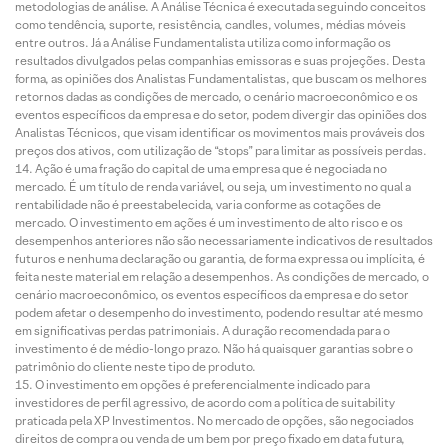
metodologias de análise. A Análise Técnica é executada seguindo conceitos
como tendência, suporte, resistência, candles, volumes, médias móveis
entre outros. Já a Análise Fundamentalista utiliza como informação os
resultados divulgados pelas companhias emissoras e suas projeções. Desta
forma, as opiniões dos Analistas Fundamentalistas, que buscam os melhores
retornos dadas as condições de mercado, o cenário macroeconômico e os
eventos específicos da empresa e do setor, podem divergir das opiniões dos
Analistas Técnicos, que visam identificar os movimentos mais prováveis dos
preços dos ativos, com utilização de “stops” para limitar as possíveis perdas.
Ação é uma fração do capital de uma empresa que é negociada no
mercado. É um título de renda variável, ou seja, um investimento no qual a
rentabilidade não é preestabelecida, varia conforme as cotações de
mercado. O investimento em ações é um investimento de alto risco e os
desempenhos anteriores não são necessariamente indicativos de resultados
futuros e nenhuma declaração ou garantia, de forma expressa ou implícita, é
feita neste material em relação a desempenhos. As condições de mercado, o
cenário macroeconômico, os eventos específicos da empresa e do setor
podem afetar o desempenho do investimento, podendo resultar até mesmo
em significativas perdas patrimoniais. A duração recomendada para o
investimento é de médio-longo prazo. Não há quaisquer garantias sobre o
patrimônio do cliente neste tipo de produto.
O investimento em opções é preferencialmente indicado para
investidores de perfil agressivo, de acordo com a política de suitability
praticada pela XP Investimentos. No mercado de opções, são negociados
direitos de compra ou venda de um bem por preço fixado em data futura,