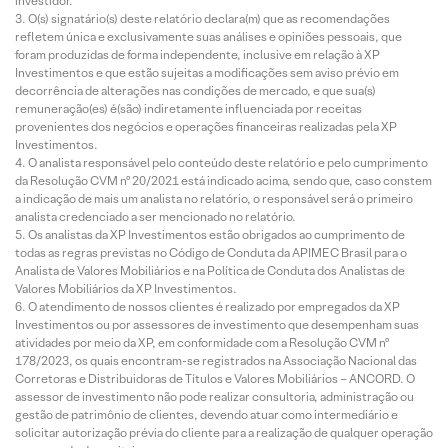
investidor.
O(s) signatário(s) deste relatório declara(m) que as recomendações
refletem única e exclusivamente suas análises e opiniões pessoais, que
foram produzidas de forma independente, inclusive em relação à XP
Investimentos e que estão sujeitas a modificações sem aviso prévio em
decorrência de alterações nas condições de mercado, e que sua(s)
remuneração(es) é(são) indiretamente influenciada por receitas
provenientes dos negócios e operações financeiras realizadas pela XP
Investimentos.
O analista responsável pelo conteúdo deste relatório e pelo cumprimento
da Resolução CVM nº 20/2021 está indicado acima, sendo que, caso constem
a indicação de mais um analista no relatório, o responsável será o primeiro
analista credenciado a ser mencionado no relatório.
Os analistas da XP Investimentos estão obrigados ao cumprimento de
todas as regras previstas no Código de Conduta da APIMEC Brasil para o
Analista de Valores Mobiliários e na Política de Conduta dos Analistas de
Valores Mobiliários da XP Investimentos.
O atendimento de nossos clientes é realizado por empregados da XP
Investimentos ou por assessores de investimento que desempenham suas
atividades por meio da XP, em conformidade com a Resolução CVM nº
178/2023, os quais encontram-se registrados na Associação Nacional das
Corretoras e Distribuidoras de Títulos e Valores Mobiliários – ANCORD. O
assessor de investimento não pode realizar consultoria, administração ou
gestão de patrimônio de clientes, devendo atuar como intermediário e
solicitar autorização prévia do cliente para a realização de qualquer operação