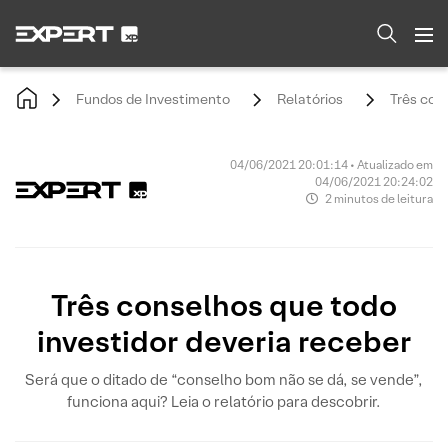
Fundos de Investimento
Relatórios
Três con
04/06/2021 20:01:14 • Atualizado em
04/06/2021 20:24:02
2 minutos de leitura
Três conselhos que todo
investidor deveria receber
Será que o ditado de “conselho bom não se dá, se vende”,
funciona aqui? Leia o relatório para descobrir.