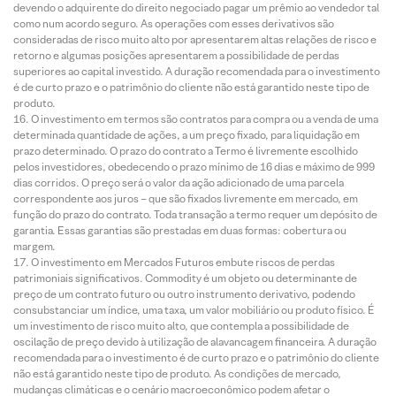
devendo o adquirente do direito negociado pagar um prêmio ao vendedor tal
como num acordo seguro. As operações com esses derivativos são
consideradas de risco muito alto por apresentarem altas relações de risco e
retorno e algumas posições apresentarem a possibilidade de perdas
superiores ao capital investido. A duração recomendada para o investimento
é de curto prazo e o patrimônio do cliente não está garantido neste tipo de
produto.
O investimento em termos são contratos para compra ou a venda de uma
determinada quantidade de ações, a um preço fixado, para liquidação em
prazo determinado. O prazo do contrato a Termo é livremente escolhido
pelos investidores, obedecendo o prazo mínimo de 16 dias e máximo de 999
dias corridos. O preço será o valor da ação adicionado de uma parcela
correspondente aos juros – que são fixados livremente em mercado, em
função do prazo do contrato. Toda transação a termo requer um depósito de
garantia. Essas garantias são prestadas em duas formas: cobertura ou
margem.
O investimento em Mercados Futuros embute riscos de perdas
patrimoniais significativos. Commodity é um objeto ou determinante de
preço de um contrato futuro ou outro instrumento derivativo, podendo
consubstanciar um índice, uma taxa, um valor mobiliário ou produto físico. É
um investimento de risco muito alto, que contempla a possibilidade de
oscilação de preço devido à utilização de alavancagem financeira. A duração
recomendada para o investimento é de curto prazo e o patrimônio do cliente
não está garantido neste tipo de produto. As condições de mercado,
mudanças climáticas e o cenário macroeconômico podem afetar o