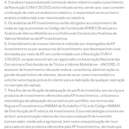
O analista responsável pelo conteúdo deste relatório e pelo cumprimento
da Resolução CVM nº 20/2021 está indicado acima, sendo que, caso constem
a indicação de mais um analista no relatório, o responsável será o primeiro
analista credenciado a ser mencionado no relatório.
Os analistas da XP Investimentos estão obrigados ao cumprimento de
todas as regras previstas no Código de Conduta da APIMEC Brasil para o
Analista de Valores Mobiliários e na Política de Conduta dos Analistas de
Valores Mobiliários da XP Investimentos.
O atendimento de nossos clientes é realizado por empregados da XP
Investimentos ou por assessores de investimento que desempenham suas
atividades por meio da XP, em conformidade com a Resolução CVM nº
178/2023, os quais encontram-se registrados na Associação Nacional das
Corretoras e Distribuidoras de Títulos e Valores Mobiliários – ANCORD. O
assessor de investimento não pode realizar consultoria, administração ou
gestão de patrimônio de clientes, devendo atuar como intermediário e
solicitar autorização prévia do cliente para a realização de qualquer operação
no mercado de capitais.
Para fins de verificação da adequação do perfil do investidor aos serviços e
produtos de investimento oferecidos pela XP Investimentos, utilizamos a
metodologia de adequação dos produtos por portfólio, nos termos das
Regras e Procedimentos ANBIMA de Suitability nº 01 e do Código ANBIMA
de Distribuição de Produtos de Investimento. Essa metodologia consiste em
atribuir uma pontuação máxima de risco para cada perfil de investidor
(conservador, moderado e agressivo), bem como uma pontuação de risco
para cada um dos produtos oferecidos pela XP Investimentos, de modo que