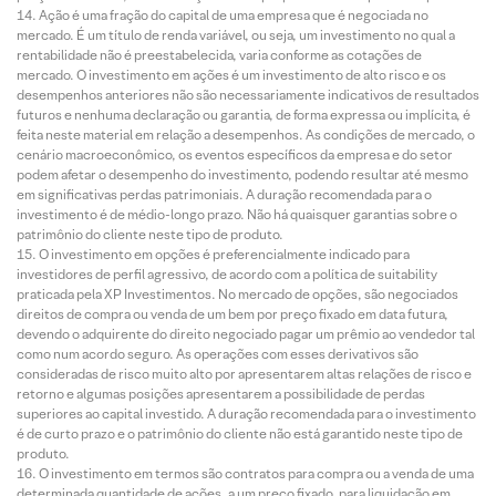
Ação é uma fração do capital de uma empresa que é negociada no
mercado. É um título de renda variável, ou seja, um investimento no qual a
rentabilidade não é preestabelecida, varia conforme as cotações de
mercado. O investimento em ações é um investimento de alto risco e os
desempenhos anteriores não são necessariamente indicativos de resultados
futuros e nenhuma declaração ou garantia, de forma expressa ou implícita, é
feita neste material em relação a desempenhos. As condições de mercado, o
cenário macroeconômico, os eventos específicos da empresa e do setor
podem afetar o desempenho do investimento, podendo resultar até mesmo
em significativas perdas patrimoniais. A duração recomendada para o
investimento é de médio-longo prazo. Não há quaisquer garantias sobre o
patrimônio do cliente neste tipo de produto.
O investimento em opções é preferencialmente indicado para
investidores de perfil agressivo, de acordo com a política de suitability
praticada pela XP Investimentos. No mercado de opções, são negociados
direitos de compra ou venda de um bem por preço fixado em data futura,
devendo o adquirente do direito negociado pagar um prêmio ao vendedor tal
como num acordo seguro. As operações com esses derivativos são
consideradas de risco muito alto por apresentarem altas relações de risco e
retorno e algumas posições apresentarem a possibilidade de perdas
superiores ao capital investido. A duração recomendada para o investimento
é de curto prazo e o patrimônio do cliente não está garantido neste tipo de
produto.
O investimento em termos são contratos para compra ou a venda de uma
determinada quantidade de ações, a um preço fixado, para liquidação em