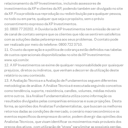
relacionamento da XP Investimentos, incluindo assessores de
investimentos da XP e clientes da XP, podendo também ser divulgado no site
da XP. Fica proibida sua reprodução ou redistribuição para qualquer pessoa,
no todo ou em parte, qualquer que seja o propósito, sem o prévio
consentimento expresso da XP Investimentos.
0800 77 20202. A Ouvidoria da XP Investimentos tem a missão de servir
de canal de contato sempre que os clientes que não se sentirem satisfeitos
com as soluções dadas pela empresa aos seus problemas. O contato pode
ser realizado por meio do telefone: 0800 722 3710.
O custo da operação e a política de cobrança estão definidos nas tabelas
de custos operacionais disponibilizadas no site da XP Investimentos:
www.xpi.com.br.
A XP Investimentos se exime de qualquer responsabilidade por quaisquer
prejuízos, diretos ou indiretos, que venham a decorrer da utilização deste
relatório ou seu conteúdo.
A Avaliação Técnica e a Avaliação de Fundamentos seguem diferentes
metodologias de análise. A Análise Técnica é executada seguindo conceitos
como tendência, suporte, resistência, candles, volumes, médias móveis
entre outros. Já a Análise Fundamentalista utiliza como informação os
resultados divulgados pelas companhias emissoras e suas projeções. Desta
forma, as opiniões dos Analistas Fundamentalistas, que buscam os melhores
retornos dadas as condições de mercado, o cenário macroeconômico e os
eventos específicos da empresa e do setor, podem divergir das opiniões dos
Analistas Técnicos, que visam identificar os movimentos mais prováveis dos
preços dos ativos, com utilização de “stops” para limitar as possíveis perdas.