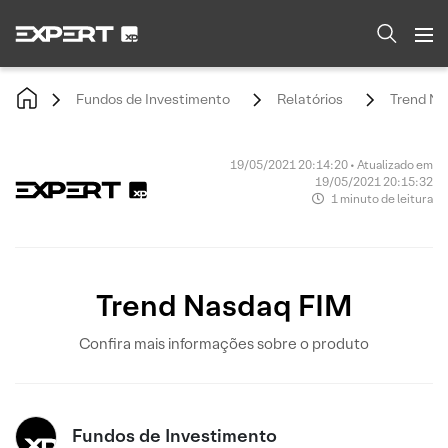
Fundos de Investimento
Relatórios
Trend Na
19/05/2021 20:14:20 • Atualizado em
19/05/2021 20:15:32
1 minuto de leitura
Trend Nasdaq FIM
Confira mais informações sobre o produto
Fundos de Investimento