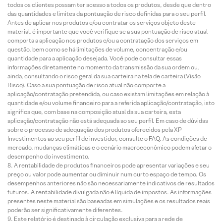
todos os clientes possam ter acesso a todos os produtos, desde que dentro
das quantidades e limites da pontuação de risco definidas para o seu perfil.
Antes de aplicar nos produtos e/ou contratar os serviços objeto deste
material, é importante que você verifique se a sua pontuação de risco atual
comporta a aplicação nos produtos e/ou a contratação dos serviços em
questão, bem como se há limitações de volume, concentração e/ou
quantidade para a aplicação desejada. Você pode consultar essas
informações diretamente no momento da transmissão da sua ordem ou,
ainda, consultando o risco geral da sua carteira na tela de carteira (Visão
Risco). Caso a sua pontuação de risco atual não comporte a
aplicação/contratação pretendida, ou caso existam limitações em relação à
quantidade e/ou volume financeiro para a referida aplicação/contratação, isto
significa que, com base na composição atual da sua carteira, esta
aplicação/contratação não está adequada ao seu perfil. Em caso de dúvidas
sobre o processo de adequação dos produtos oferecidos pela XP
Investimentos ao seu perfil de investidor, consulte o FAQ. As condições de
mercado, mudanças climáticas e o cenário macroeconômico podem afetar o
desempenho do investimento.
A rentabilidade de produtos financeiros pode apresentar variações e seu
preço ou valor pode aumentar ou diminuir num curto espaço de tempo. Os
desempenhos anteriores não são necessariamente indicativos de resultados
futuros. A rentabilidade divulgada não é líquida de impostos. As informações
presentes neste material são baseadas em simulações e os resultados reais
poderão ser significativamente diferentes.
Este relatório é destinado à circulação exclusiva para a rede de