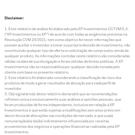
Disclaimer:
Este relatório de análise foi elaborado pela XP Investimentos CCTVM S.A.
(“XP Investimentos ou XP”) de acordo com todas as exigências previstas na
Resolução CVM 20/2021, tem como objetivo fornecer informações que
possam auxiliar o investidor a tomar sua própria decisão de investimento, não
constituindo qualquer tipo de oferta ou solicitação de compra e/ou venda de
qualquer produto. As informações contidas neste relatório são consideradas
válidas na data de sua divulgação e foram obtidas de fontes públicas. A XP
Investimentos não se responsabiliza por qualquer decisão tomada pelo
cliente com base no presente relatório.
Este relatório foi elaborado considerando a classificação de risco dos
produtos de modo a gerar resultados de alocação para cada perfil de
investidor.
O(s) signatário(s) deste relatório declara(m) que as recomendações
refletem única e exclusivamente suas análises e opiniões pessoais, que
foram produzidas de forma independente, inclusive em relação à XP
Investimentos e que estão sujeitas a modificações sem aviso prévio em
decorrência de alterações nas condições de mercado, e que sua(s)
remuneração(es) é(são) indiretamente influenciada por receitas
provenientes dos negócios e operações financeiras realizadas pela XP
Investimentos.