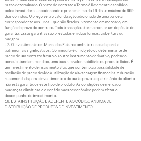
prazo determinado. O prazo do contrato a Termo é livremente escolhido
pelos investidores, obedecendo o prazo mínimo de 16 dias e máximo de 999
dias corridos. O preço será o valor da ação adicionado de uma parcela
correspondente aos juros – que são fixados livremente em mercado, em
função do prazo do contrato. Toda transação a termo requer um depósito de
garantia. Essas garantias são prestadas em duas formas: cobertura ou
margem.
O investimento em Mercados Futuros embute riscos de perdas
patrimoniais significativos. Commodity é um objeto ou determinante de
preço de um contrato futuro ou outro instrumento derivativo, podendo
consubstanciar um índice, uma taxa, um valor mobiliário ou produto físico. É
um investimento de risco muito alto, que contempla a possibilidade de
oscilação de preço devido à utilização de alavancagem financeira. A duração
recomendada para o investimento é de curto prazo e o patrimônio do cliente
não está garantido neste tipo de produto. As condições de mercado,
mudanças climáticas e o cenário macroeconômico podem afetar o
desempenho do investimento.
ESTA INSTITUIÇÃO É ADERENTE AO CÓDIGO ANBIMA DE
DISTRIBUIÇÃO DE PRODUTOS DE INVESTIMENTO.