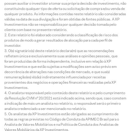
possam auxiliar o investidor a tomar sua própria decisão de investimento, não
constituindo qualquer tipo de oferta ou solicitação de compra e/ou venda de
qualquer produto. As informações contidas neste relatório são consideradas
válidas na data de sua divulgação e foram obtidas de fontes públicas. A XP
Investimentos não se responsabiliza por qualquer decisão tomada pelo
cliente com base no presente relatório.
Este relatório foi elaborado considerando a classificação de risco dos
produtos de modo a gerar resultados de alocação para cada perfil de
investidor.
O(s) signatário(s) deste relatório declara(m) que as recomendações
refletem única e exclusivamente suas análises e opiniões pessoais, que
foram produzidas de forma independente, inclusive em relação à XP
Investimentos e que estão sujeitas a modificações sem aviso prévio em
decorrência de alterações nas condições de mercado, e que sua(s)
remuneração(es) é(são) indiretamente influenciada por receitas
provenientes dos negócios e operações financeiras realizadas pela XP
Investimentos.
O analista responsável pelo conteúdo deste relatório e pelo cumprimento
da Resolução CVM nº 20/2021 está indicado acima, sendo que, caso constem
a indicação de mais um analista no relatório, o responsável será o primeiro
analista credenciado a ser mencionado no relatório.
Os analistas da XP Investimentos estão obrigados ao cumprimento de
todas as regras previstas no Código de Conduta da APIMEC Brasil para o
Analista de Valores Mobiliários e na Política de Conduta dos Analistas de
Valores Mobiliários da XP Investimentos.