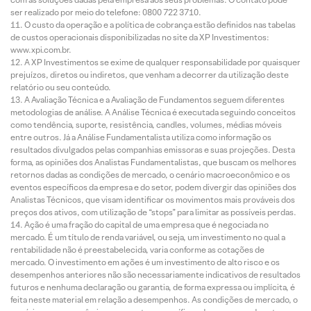
ser realizado por meio do telefone: 0800 722 3710.
O custo da operação e a política de cobrança estão definidos nas tabelas
de custos operacionais disponibilizadas no site da XP Investimentos:
www.xpi.com.br.
A XP Investimentos se exime de qualquer responsabilidade por quaisquer
prejuízos, diretos ou indiretos, que venham a decorrer da utilização deste
relatório ou seu conteúdo.
A Avaliação Técnica e a Avaliação de Fundamentos seguem diferentes
metodologias de análise. A Análise Técnica é executada seguindo conceitos
como tendência, suporte, resistência, candles, volumes, médias móveis
entre outros. Já a Análise Fundamentalista utiliza como informação os
resultados divulgados pelas companhias emissoras e suas projeções. Desta
forma, as opiniões dos Analistas Fundamentalistas, que buscam os melhores
retornos dadas as condições de mercado, o cenário macroeconômico e os
eventos específicos da empresa e do setor, podem divergir das opiniões dos
Analistas Técnicos, que visam identificar os movimentos mais prováveis dos
preços dos ativos, com utilização de “stops” para limitar as possíveis perdas.
Ação é uma fração do capital de uma empresa que é negociada no
mercado. É um título de renda variável, ou seja, um investimento no qual a
rentabilidade não é preestabelecida, varia conforme as cotações de
mercado. O investimento em ações é um investimento de alto risco e os
desempenhos anteriores não são necessariamente indicativos de resultados
futuros e nenhuma declaração ou garantia, de forma expressa ou implícita, é
feita neste material em relação a desempenhos. As condições de mercado, o