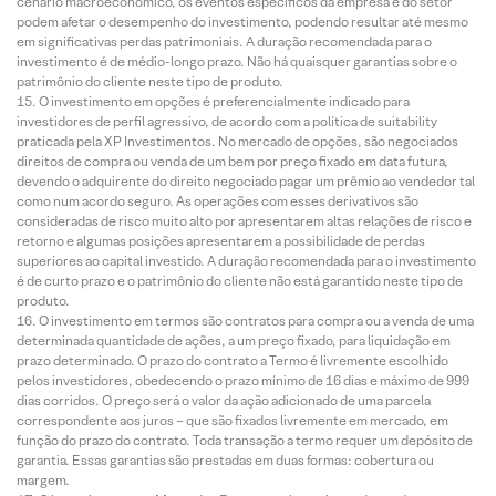
cenário macroeconômico, os eventos específicos da empresa e do setor
podem afetar o desempenho do investimento, podendo resultar até mesmo
em significativas perdas patrimoniais. A duração recomendada para o
investimento é de médio-longo prazo. Não há quaisquer garantias sobre o
patrimônio do cliente neste tipo de produto.
O investimento em opções é preferencialmente indicado para
investidores de perfil agressivo, de acordo com a política de suitability
praticada pela XP Investimentos. No mercado de opções, são negociados
direitos de compra ou venda de um bem por preço fixado em data futura,
devendo o adquirente do direito negociado pagar um prêmio ao vendedor tal
como num acordo seguro. As operações com esses derivativos são
consideradas de risco muito alto por apresentarem altas relações de risco e
retorno e algumas posições apresentarem a possibilidade de perdas
superiores ao capital investido. A duração recomendada para o investimento
é de curto prazo e o patrimônio do cliente não está garantido neste tipo de
produto.
O investimento em termos são contratos para compra ou a venda de uma
determinada quantidade de ações, a um preço fixado, para liquidação em
prazo determinado. O prazo do contrato a Termo é livremente escolhido
pelos investidores, obedecendo o prazo mínimo de 16 dias e máximo de 999
dias corridos. O preço será o valor da ação adicionado de uma parcela
correspondente aos juros – que são fixados livremente em mercado, em
função do prazo do contrato. Toda transação a termo requer um depósito de
garantia. Essas garantias são prestadas em duas formas: cobertura ou
margem.