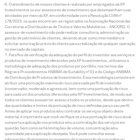
O atendimento de nossos clientes é realizado por empregados da XP
Investimentos ou por assessores de investimento que desempenham suas
atividades por meio da XP, em conformidade com a Resolução CVM nº
178/2023, os quais encontram-se registrados na Associação Nacional das
Corretoras e Distribuidoras de Títulos e Valores Mobiliários – ANCORD. O
assessor de investimento não pode realizar consultoria, administração ou
gestão de patrimônio de clientes, devendo atuar como intermediário e
solicitar autorização prévia do cliente para a realização de qualquer operação
no mercado de capitais.
Para fins de verificação da adequação do perfil do investidor aos serviços e
produtos de investimento oferecidos pela XP Investimentos, utilizamos a
metodologia de adequação dos produtos por portfólio, nos termos das
Regras e Procedimentos ANBIMA de Suitability nº 01 e do Código ANBIMA
de Distribuição de Produtos de Investimento. Essa metodologia consiste em
atribuir uma pontuação máxima de risco para cada perfil de investidor
(conservador, moderado e agressivo), bem como uma pontuação de risco
para cada um dos produtos oferecidos pela XP Investimentos, de modo que
todos os clientes possam ter acesso a todos os produtos, desde que dentro
das quantidades e limites da pontuação de risco definidas para o seu perfil.
Antes de aplicar nos produtos e/ou contratar os serviços objeto deste
material, é importante que você verifique se a sua pontuação de risco atual
comporta a aplicação nos produtos e/ou a contratação dos serviços em
questão, bem como se há limitações de volume, concentração e/ou
quantidade para a aplicação desejada. Você pode consultar essas
informações diretamente no momento da transmissão da sua ordem ou,