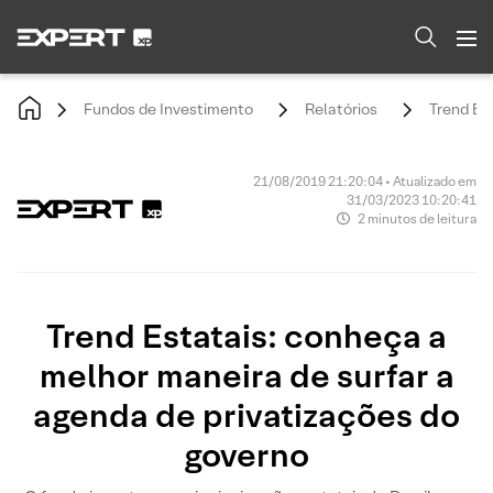
Fundos de Investimento
Relatórios
Trend Es
21/08/2019 21:20:04 • Atualizado em
31/03/2023 10:20:41
2 minutos de leitura
Trend Estatais: conheça a
melhor maneira de surfar a
agenda de privatizações do
governo