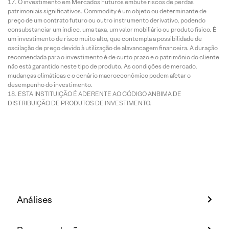
O investimento em Mercados Futuros embute riscos de perdas
patrimoniais significativos. Commodity é um objeto ou determinante de
preço de um contrato futuro ou outro instrumento derivativo, podendo
consubstanciar um índice, uma taxa, um valor mobiliário ou produto físico. É
um investimento de risco muito alto, que contempla a possibilidade de
oscilação de preço devido à utilização de alavancagem financeira. A duração
recomendada para o investimento é de curto prazo e o patrimônio do cliente
não está garantido neste tipo de produto. As condições de mercado,
mudanças climáticas e o cenário macroeconômico podem afetar o
desempenho do investimento.
ESTA INSTITUIÇÃO É ADERENTE AO CÓDIGO ANBIMA DE
DISTRIBUIÇÃO DE PRODUTOS DE INVESTIMENTO.
Análises