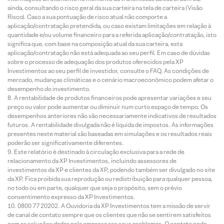
ainda, consultando o risco geral da sua carteira na tela de carteira (Visão
Risco). Caso a sua pontuação de risco atual não comporte a
aplicação/contratação pretendida, ou caso existam limitações em relação à
quantidade e/ou volume financeiro para a referida aplicação/contratação, isto
significa que, com base na composição atual da sua carteira, esta
aplicação/contratação não está adequada ao seu perfil. Em caso de dúvidas
sobre o processo de adequação dos produtos oferecidos pela XP
Investimentos ao seu perfil de investidor, consulte o FAQ. As condições de
mercado, mudanças climáticas e o cenário macroeconômico podem afetar o
desempenho do investimento.
A rentabilidade de produtos financeiros pode apresentar variações e seu
preço ou valor pode aumentar ou diminuir num curto espaço de tempo. Os
desempenhos anteriores não são necessariamente indicativos de resultados
futuros. A rentabilidade divulgada não é líquida de impostos. As informações
presentes neste material são baseadas em simulações e os resultados reais
poderão ser significativamente diferentes.
Este relatório é destinado à circulação exclusiva para a rede de
relacionamento da XP Investimentos, incluindo assessores de
investimentos da XP e clientes da XP, podendo também ser divulgado no site
da XP. Fica proibida sua reprodução ou redistribuição para qualquer pessoa,
no todo ou em parte, qualquer que seja o propósito, sem o prévio
consentimento expresso da XP Investimentos.
0800 77 20202. A Ouvidoria da XP Investimentos tem a missão de servir
de canal de contato sempre que os clientes que não se sentirem satisfeitos
com as soluções dadas pela empresa aos seus problemas. O contato pode