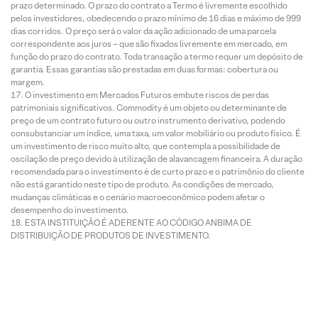
prazo determinado. O prazo do contrato a Termo é livremente escolhido
pelos investidores, obedecendo o prazo mínimo de 16 dias e máximo de 999
dias corridos. O preço será o valor da ação adicionado de uma parcela
correspondente aos juros – que são fixados livremente em mercado, em
função do prazo do contrato. Toda transação a termo requer um depósito de
garantia. Essas garantias são prestadas em duas formas: cobertura ou
margem.
O investimento em Mercados Futuros embute riscos de perdas
patrimoniais significativos. Commodity é um objeto ou determinante de
preço de um contrato futuro ou outro instrumento derivativo, podendo
consubstanciar um índice, uma taxa, um valor mobiliário ou produto físico. É
um investimento de risco muito alto, que contempla a possibilidade de
oscilação de preço devido à utilização de alavancagem financeira. A duração
recomendada para o investimento é de curto prazo e o patrimônio do cliente
não está garantido neste tipo de produto. As condições de mercado,
mudanças climáticas e o cenário macroeconômico podem afetar o
desempenho do investimento.
ESTA INSTITUIÇÃO É ADERENTE AO CÓDIGO ANBIMA DE
DISTRIBUIÇÃO DE PRODUTOS DE INVESTIMENTO.