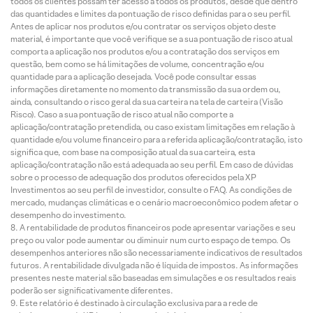
todos os clientes possam ter acesso a todos os produtos, desde que dentro
das quantidades e limites da pontuação de risco definidas para o seu perfil.
Antes de aplicar nos produtos e/ou contratar os serviços objeto deste
material, é importante que você verifique se a sua pontuação de risco atual
comporta a aplicação nos produtos e/ou a contratação dos serviços em
questão, bem como se há limitações de volume, concentração e/ou
quantidade para a aplicação desejada. Você pode consultar essas
informações diretamente no momento da transmissão da sua ordem ou,
ainda, consultando o risco geral da sua carteira na tela de carteira (Visão
Risco). Caso a sua pontuação de risco atual não comporte a
aplicação/contratação pretendida, ou caso existam limitações em relação à
quantidade e/ou volume financeiro para a referida aplicação/contratação, isto
significa que, com base na composição atual da sua carteira, esta
aplicação/contratação não está adequada ao seu perfil. Em caso de dúvidas
sobre o processo de adequação dos produtos oferecidos pela XP
Investimentos ao seu perfil de investidor, consulte o FAQ. As condições de
mercado, mudanças climáticas e o cenário macroeconômico podem afetar o
desempenho do investimento.
A rentabilidade de produtos financeiros pode apresentar variações e seu
preço ou valor pode aumentar ou diminuir num curto espaço de tempo. Os
desempenhos anteriores não são necessariamente indicativos de resultados
futuros. A rentabilidade divulgada não é líquida de impostos. As informações
presentes neste material são baseadas em simulações e os resultados reais
poderão ser significativamente diferentes.
Este relatório é destinado à circulação exclusiva para a rede de