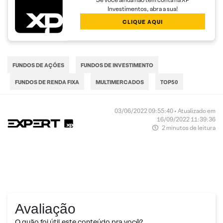
Investimentos, abra a sua!
CLIQUE AQUI
FUNDOS DE AÇÕES
FUNDOS DE INVESTIMENTO
FUNDOS DE RENDA FIXA
MULTIMERCADOS
TOP50
03/06/2022 09:55:40 • Atualizado em
16/09/2022 11:39:36
2 minutos de leitura
Avaliação
O quão foi útil este conteúdo pra você?