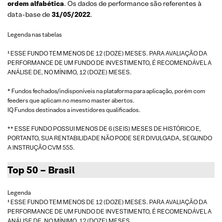
ordem alfabética
. Os dados de performance são referentes à
data-base de
31/05/2022
.
Legenda nas tabelas
¹ ESSE FUNDO TEM MENOS DE 12 (DOZE) MESES. PARA AVALIAÇÃO DA
PERFORMANCE DE UM FUNDO DE INVESTIMENTO, É RECOMENDÁVEL A
ANÁLISE DE, NO MÍNIMO, 12 (DOZE) MESES.
* Fundos fechados/indisponíveis na plataforma para aplicação, porém com
feeders que aplicam no mesmo master abertos.
IQ Fundos destinados a investidores qualificados.
** ESSE FUNDO POSSUI MENOS DE 6 (SEIS) MESES DE HISTÓRICO E,
PORTANTO, SUA RENTABILIDADE NÃO PODE SER DIVULGADA, SEGUNDO
A INSTRUÇÃO CVM 555.
Top 50 – Brasil
Legenda
¹ ESSE FUNDO TEM MENOS DE 12 (DOZE) MESES. PARA AVALIAÇÃO DA
PERFORMANCE DE UM FUNDO DE INVESTIMENTO, É RECOMENDÁVEL A
ANÁLISE DE, NO MÍNIMO, 12 (DOZE) MESES.