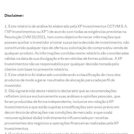
Disclaimer:
Este relatório de análise foi elaborado pela XP Investimentos CCTVM S.A.
(“XP Investimentos ou XP”) de acordo com todas as exigências previstas na
Resolução CVM 20/2021, tem como objetivo fornecer informações que
possam auxiliar o investidor a tomar sua própria decisão de investimento, não
constituindo qualquer tipo de oferta ou solicitação de compra e/ou venda de
qualquer produto. As informações contidas neste relatório são consideradas
válidas na data de sua divulgação e foram obtidas de fontes públicas. A XP
Investimentos não se responsabiliza por qualquer decisão tomada pelo
cliente com base no presente relatório.
Este relatório foi elaborado considerando a classificação de risco dos
produtos de modo a gerar resultados de alocação para cada perfil de
investidor.
O(s) signatário(s) deste relatório declara(m) que as recomendações
refletem única e exclusivamente suas análises e opiniões pessoais, que
foram produzidas de forma independente, inclusive em relação à XP
Investimentos e que estão sujeitas a modificações sem aviso prévio em
decorrência de alterações nas condições de mercado, e que sua(s)
remuneração(es) é(são) indiretamente influenciada por receitas
provenientes dos negócios e operações financeiras realizadas pela XP
Investimentos.
O analista responsável pelo conteúdo deste relatório e pelo cumprimento