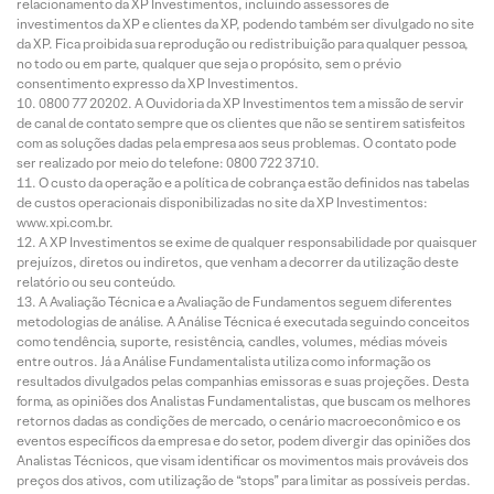
relacionamento da XP Investimentos, incluindo assessores de
investimentos da XP e clientes da XP, podendo também ser divulgado no site
da XP. Fica proibida sua reprodução ou redistribuição para qualquer pessoa,
no todo ou em parte, qualquer que seja o propósito, sem o prévio
consentimento expresso da XP Investimentos.
0800 77 20202. A Ouvidoria da XP Investimentos tem a missão de servir
de canal de contato sempre que os clientes que não se sentirem satisfeitos
com as soluções dadas pela empresa aos seus problemas. O contato pode
ser realizado por meio do telefone: 0800 722 3710.
O custo da operação e a política de cobrança estão definidos nas tabelas
de custos operacionais disponibilizadas no site da XP Investimentos:
www.xpi.com.br.
A XP Investimentos se exime de qualquer responsabilidade por quaisquer
prejuízos, diretos ou indiretos, que venham a decorrer da utilização deste
relatório ou seu conteúdo.
A Avaliação Técnica e a Avaliação de Fundamentos seguem diferentes
metodologias de análise. A Análise Técnica é executada seguindo conceitos
como tendência, suporte, resistência, candles, volumes, médias móveis
entre outros. Já a Análise Fundamentalista utiliza como informação os
resultados divulgados pelas companhias emissoras e suas projeções. Desta
forma, as opiniões dos Analistas Fundamentalistas, que buscam os melhores
retornos dadas as condições de mercado, o cenário macroeconômico e os
eventos específicos da empresa e do setor, podem divergir das opiniões dos
Analistas Técnicos, que visam identificar os movimentos mais prováveis dos
preços dos ativos, com utilização de “stops” para limitar as possíveis perdas.