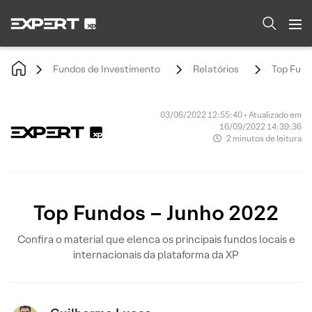
Fundos de Investimento
Relatórios
Top Fund
03/06/2022 12:55:40 • Atualizado em
16/09/2022 14:39:36
2 minutos de leitura
Top Fundos – Junho 2022
Confira o material que elenca os principais fundos locais e
internacionais da plataforma da XP