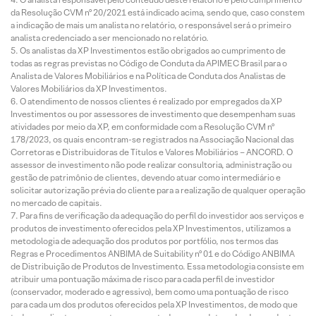
da Resolução CVM nº 20/2021 está indicado acima, sendo que, caso constem
a indicação de mais um analista no relatório, o responsável será o primeiro
analista credenciado a ser mencionado no relatório.
Os analistas da XP Investimentos estão obrigados ao cumprimento de
todas as regras previstas no Código de Conduta da APIMEC Brasil para o
Analista de Valores Mobiliários e na Política de Conduta dos Analistas de
Valores Mobiliários da XP Investimentos.
O atendimento de nossos clientes é realizado por empregados da XP
Investimentos ou por assessores de investimento que desempenham suas
atividades por meio da XP, em conformidade com a Resolução CVM nº
178/2023, os quais encontram-se registrados na Associação Nacional das
Corretoras e Distribuidoras de Títulos e Valores Mobiliários – ANCORD. O
assessor de investimento não pode realizar consultoria, administração ou
gestão de patrimônio de clientes, devendo atuar como intermediário e
solicitar autorização prévia do cliente para a realização de qualquer operação
no mercado de capitais.
Para fins de verificação da adequação do perfil do investidor aos serviços e
produtos de investimento oferecidos pela XP Investimentos, utilizamos a
metodologia de adequação dos produtos por portfólio, nos termos das
Regras e Procedimentos ANBIMA de Suitability nº 01 e do Código ANBIMA
de Distribuição de Produtos de Investimento. Essa metodologia consiste em
atribuir uma pontuação máxima de risco para cada perfil de investidor
(conservador, moderado e agressivo), bem como uma pontuação de risco
para cada um dos produtos oferecidos pela XP Investimentos, de modo que