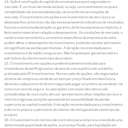
Ação é uma fração do capital de uma empresa que é negociada no
mercado. É um título de renda variável, ou seja, um investimento no qual a
rentabilidade não é preestabelecida, varia conforme as cotações de
mercado. O investimento em ações é um investimento de alto risco e os
desempenhos anteriores não são necessariamente indicativos de resultados
futuros e nenhuma declaração ou garantia, de forma expressa ou implícita, é
feita neste material em relação a desempenhos. As condições de mercado, o
cenário macroeconômico, os eventos específicos da empresa e do setor
podem afetar o desempenho do investimento, podendo resultar até mesmo
em significativas perdas patrimoniais. A duração recomendada para o
investimento é de médio-longo prazo. Não há quaisquer garantias sobre o
patrimônio do cliente neste tipo de produto.
O investimento em opções é preferencialmente indicado para
investidores de perfil agressivo, de acordo com a política de suitability
praticada pela XP Investimentos. No mercado de opções, são negociados
direitos de compra ou venda de um bem por preço fixado em data futura,
devendo o adquirente do direito negociado pagar um prêmio ao vendedor tal
como num acordo seguro. As operações com esses derivativos são
consideradas de risco muito alto por apresentarem altas relações de risco e
retorno e algumas posições apresentarem a possibilidade de perdas
superiores ao capital investido. A duração recomendada para o investimento
é de curto prazo e o patrimônio do cliente não está garantido neste tipo de
produto.
O investimento em termos são contratos para compra ou a venda de uma
determinada quantidade de ações, a um preço fixado, para liquidação em