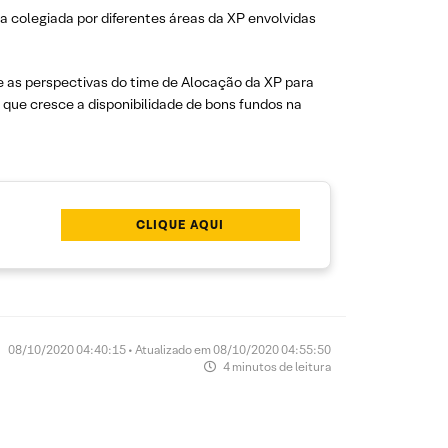
ma colegiada por diferentes áreas da XP envolvidas
 e as perspectivas do time de Alocação da XP para
a que cresce a disponibilidade de bons fundos na
CLIQUE AQUI
08/10/2020 04:40:15 • Atualizado em 08/10/2020 04:55:50
4 minutos de leitura