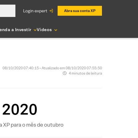
login expert
Abra sua conta XP
enda a Investir
Vídeos
08/10/2020 07:40:15 • Atualizado em 08/10/2020 07:55:50
4 minutos de leitura
 2020
da XP para o mês de outubro