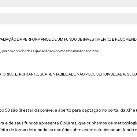
AVALIAÇÃO DA PERFORMANCE DE UM FUNDO DE INVESTIMENTO, É RECOMENDÁVE
ão, porém com feeders que aplicam no mesmo master abertos.
ISTÓRICO E, PORTANTO, SUA RENTABILIDADE NÃO PODE SER DIVULGADA, SEG
p 50 são (i) estar disponível e aberto para captação no portal da XP e (i
ora e de seus fundos apresenta 6 pilares, que cunhamos de metodologia
 feita de forma detalhada na matéria sobre como selecionar um fundo d