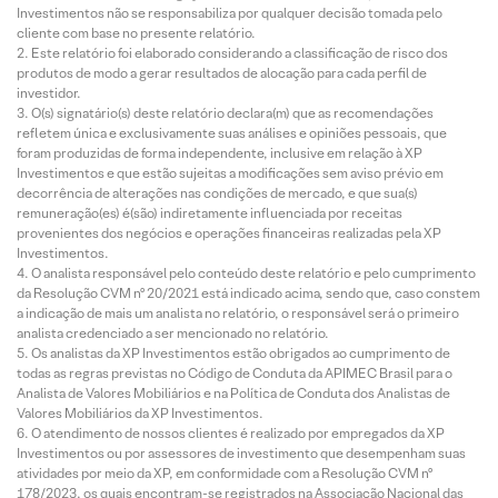
Investimentos não se responsabiliza por qualquer decisão tomada pelo
cliente com base no presente relatório.
Este relatório foi elaborado considerando a classificação de risco dos
produtos de modo a gerar resultados de alocação para cada perfil de
investidor.
O(s) signatário(s) deste relatório declara(m) que as recomendações
refletem única e exclusivamente suas análises e opiniões pessoais, que
foram produzidas de forma independente, inclusive em relação à XP
Investimentos e que estão sujeitas a modificações sem aviso prévio em
decorrência de alterações nas condições de mercado, e que sua(s)
remuneração(es) é(são) indiretamente influenciada por receitas
provenientes dos negócios e operações financeiras realizadas pela XP
Investimentos.
O analista responsável pelo conteúdo deste relatório e pelo cumprimento
da Resolução CVM nº 20/2021 está indicado acima, sendo que, caso constem
a indicação de mais um analista no relatório, o responsável será o primeiro
analista credenciado a ser mencionado no relatório.
Os analistas da XP Investimentos estão obrigados ao cumprimento de
todas as regras previstas no Código de Conduta da APIMEC Brasil para o
Analista de Valores Mobiliários e na Política de Conduta dos Analistas de
Valores Mobiliários da XP Investimentos.
O atendimento de nossos clientes é realizado por empregados da XP
Investimentos ou por assessores de investimento que desempenham suas
atividades por meio da XP, em conformidade com a Resolução CVM nº
178/2023, os quais encontram-se registrados na Associação Nacional das