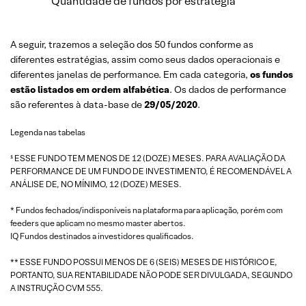
Quantidade de fundos por estratégia
A seguir, trazemos a seleção dos 50 fundos conforme as
diferentes estratégias, assim como seus dados operacionais e
diferentes janelas de performance. Em cada categoria,
os fundos
estão listados em ordem alfabética
. Os dados de performance
são referentes à data-base de
29/05/2020
.
Legenda nas tabelas
¹ ESSE FUNDO TEM MENOS DE 12 (DOZE) MESES. PARA AVALIAÇÃO DA
PERFORMANCE DE UM FUNDO DE INVESTIMENTO, É RECOMENDÁVEL A
ANÁLISE DE, NO MÍNIMO, 12 (DOZE) MESES.
* Fundos fechados/indisponíveis na plataforma para aplicação, porém com
feeders que aplicam no mesmo master abertos.
IQ Fundos destinados a investidores qualificados.
** ESSE FUNDO POSSUI MENOS DE 6 (SEIS) MESES DE HISTÓRICO E,
PORTANTO, SUA RENTABILIDADE NÃO PODE SER DIVULGADA, SEGUNDO
A INSTRUÇÃO CVM 555.