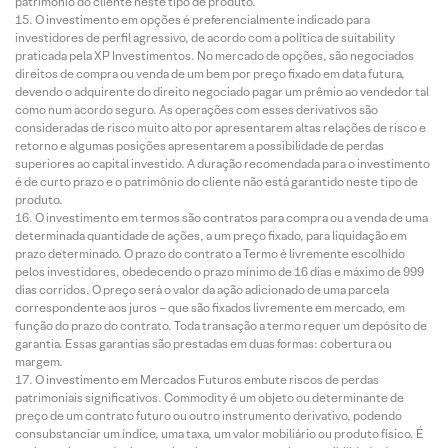
patrimônio do cliente neste tipo de produto.
O investimento em opções é preferencialmente indicado para
investidores de perfil agressivo, de acordo com a política de suitability
praticada pela XP Investimentos. No mercado de opções, são negociados
direitos de compra ou venda de um bem por preço fixado em data futura,
devendo o adquirente do direito negociado pagar um prêmio ao vendedor tal
como num acordo seguro. As operações com esses derivativos são
consideradas de risco muito alto por apresentarem altas relações de risco e
retorno e algumas posições apresentarem a possibilidade de perdas
superiores ao capital investido. A duração recomendada para o investimento
é de curto prazo e o patrimônio do cliente não está garantido neste tipo de
produto.
O investimento em termos são contratos para compra ou a venda de uma
determinada quantidade de ações, a um preço fixado, para liquidação em
prazo determinado. O prazo do contrato a Termo é livremente escolhido
pelos investidores, obedecendo o prazo mínimo de 16 dias e máximo de 999
dias corridos. O preço será o valor da ação adicionado de uma parcela
correspondente aos juros – que são fixados livremente em mercado, em
função do prazo do contrato. Toda transação a termo requer um depósito de
garantia. Essas garantias são prestadas em duas formas: cobertura ou
margem.
O investimento em Mercados Futuros embute riscos de perdas
patrimoniais significativos. Commodity é um objeto ou determinante de
preço de um contrato futuro ou outro instrumento derivativo, podendo
consubstanciar um índice, uma taxa, um valor mobiliário ou produto físico. É