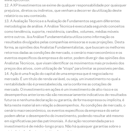
A XP Investimentos se exime de qualquer responsabilidade por quaisquer
prejuízos, diretos ou indiretos, que venham a decorrer da utilização deste
relatório ou seu conteúdo.
A Avaliação Técnica e a Avaliação de Fundamentos seguem diferentes
metodologias de análise. A Análise Técnica é executada seguindo conceitos
como tendência, suporte, resistência, candles, volumes, médias móveis
entre outros. Já a Análise Fundamentalista utiliza como informação os
resultados divulgados pelas companhias emissoras e suas projeções. Desta
forma, as opiniões dos Analistas Fundamentalistas, que buscam os melhores
retornos dadas as condições de mercado, o cenário macroeconômico e os
eventos específicos da empresa e do setor, podem divergir das opiniões dos
Analistas Técnicos, que visam identificar os movimentos mais prováveis dos
preços dos ativos, com utilização de “stops” para limitar as possíveis perdas.
Ação é uma fração do capital de uma empresa que é negociada no
mercado. É um título de renda variável, ou seja, um investimento no qual a
rentabilidade não é preestabelecida, varia conforme as cotações de
mercado. O investimento em ações é um investimento de alto risco e os
desempenhos anteriores não são necessariamente indicativos de resultados
futuros e nenhuma declaração ou garantia, de forma expressa ou implícita, é
feita neste material em relação a desempenhos. As condições de mercado, o
cenário macroeconômico, os eventos específicos da empresa e do setor
podem afetar o desempenho do investimento, podendo resultar até mesmo
em significativas perdas patrimoniais. A duração recomendada para o
investimento é de médio-longo prazo. Não há quaisquer garantias sobre o