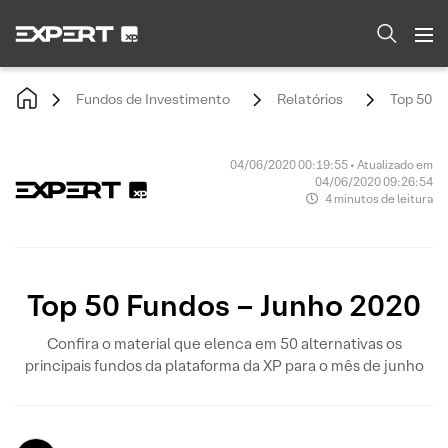
Fundos de Investimento
Relatórios
Top 50 F
04/06/2020 00:19:55 • Atualizado em
04/06/2020 09:26:54
4 minutos de leitura
Top 50 Fundos – Junho 2020
Confira o material que elenca em 50 alternativas os
principais fundos da plataforma da XP para o mês de junho