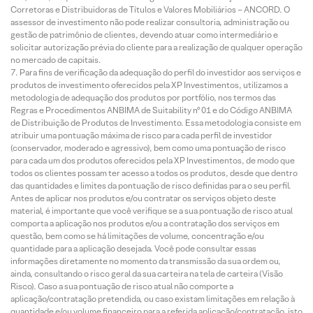
Corretoras e Distribuidoras de Títulos e Valores Mobiliários – ANCORD. O
assessor de investimento não pode realizar consultoria, administração ou
gestão de patrimônio de clientes, devendo atuar como intermediário e
solicitar autorização prévia do cliente para a realização de qualquer operação
no mercado de capitais.
Para fins de verificação da adequação do perfil do investidor aos serviços e
produtos de investimento oferecidos pela XP Investimentos, utilizamos a
metodologia de adequação dos produtos por portfólio, nos termos das
Regras e Procedimentos ANBIMA de Suitability nº 01 e do Código ANBIMA
de Distribuição de Produtos de Investimento. Essa metodologia consiste em
atribuir uma pontuação máxima de risco para cada perfil de investidor
(conservador, moderado e agressivo), bem como uma pontuação de risco
para cada um dos produtos oferecidos pela XP Investimentos, de modo que
todos os clientes possam ter acesso a todos os produtos, desde que dentro
das quantidades e limites da pontuação de risco definidas para o seu perfil.
Antes de aplicar nos produtos e/ou contratar os serviços objeto deste
material, é importante que você verifique se a sua pontuação de risco atual
comporta a aplicação nos produtos e/ou a contratação dos serviços em
questão, bem como se há limitações de volume, concentração e/ou
quantidade para a aplicação desejada. Você pode consultar essas
informações diretamente no momento da transmissão da sua ordem ou,
ainda, consultando o risco geral da sua carteira na tela de carteira (Visão
Risco). Caso a sua pontuação de risco atual não comporte a
aplicação/contratação pretendida, ou caso existam limitações em relação à
quantidade e/ou volume financeiro para a referida aplicação/contratação, isto