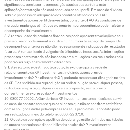
significa que, com base na composição atual da sua carteira, esta
aplicação/contratação não está adequada ao seu perfil. Em caso de dúvidas
sobre o processo de adequação dos produtos oferecidos pela XP
Investimentos ao seu perfil de investidor, consulte o FAQ. As condições de
mercado, mudanças climáticas e o cenário macroeconômico podem afetar o
desempenho do investimento.
A rentabilidade de produtos financeiros pode apresentar variações e seu
preço ou valor pode aumentar ou diminuir num curto espaço de tempo. Os
desempenhos anteriores não são necessariamente indicativos de resultados
futuros. A rentabilidade divulgada não é líquida de impostos. As informações
presentes neste material são baseadas em simulações e os resultados reais
poderão ser significativamente diferentes.
Este relatório é destinado à circulação exclusiva para a rede de
relacionamento da XP Investimentos, incluindo assessores de
investimentos da XP e clientes da XP, podendo também ser divulgado no site
da XP. Fica proibida sua reprodução ou redistribuição para qualquer pessoa,
no todo ou em parte, qualquer que seja o propósito, sem o prévio
consentimento expresso da XP Investimentos.
0800 77 20202. A Ouvidoria da XP Investimentos tem a missão de servir
de canal de contato sempre que os clientes que não se sentirem satisfeitos
com as soluções dadas pela empresa aos seus problemas. O contato pode
ser realizado por meio do telefone: 0800 722 3710.
O custo da operação e a política de cobrança estão definidos nas tabelas
de custos operacionais disponibilizadas no site da XP Investimentos:
www.xpi.com.br.