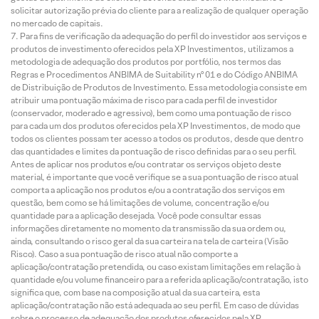
solicitar autorização prévia do cliente para a realização de qualquer operação
no mercado de capitais.
Para fins de verificação da adequação do perfil do investidor aos serviços e
produtos de investimento oferecidos pela XP Investimentos, utilizamos a
metodologia de adequação dos produtos por portfólio, nos termos das
Regras e Procedimentos ANBIMA de Suitability nº 01 e do Código ANBIMA
de Distribuição de Produtos de Investimento. Essa metodologia consiste em
atribuir uma pontuação máxima de risco para cada perfil de investidor
(conservador, moderado e agressivo), bem como uma pontuação de risco
para cada um dos produtos oferecidos pela XP Investimentos, de modo que
todos os clientes possam ter acesso a todos os produtos, desde que dentro
das quantidades e limites da pontuação de risco definidas para o seu perfil.
Antes de aplicar nos produtos e/ou contratar os serviços objeto deste
material, é importante que você verifique se a sua pontuação de risco atual
comporta a aplicação nos produtos e/ou a contratação dos serviços em
questão, bem como se há limitações de volume, concentração e/ou
quantidade para a aplicação desejada. Você pode consultar essas
informações diretamente no momento da transmissão da sua ordem ou,
ainda, consultando o risco geral da sua carteira na tela de carteira (Visão
Risco). Caso a sua pontuação de risco atual não comporte a
aplicação/contratação pretendida, ou caso existam limitações em relação à
quantidade e/ou volume financeiro para a referida aplicação/contratação, isto
significa que, com base na composição atual da sua carteira, esta
aplicação/contratação não está adequada ao seu perfil. Em caso de dúvidas
sobre o processo de adequação dos produtos oferecidos pela XP