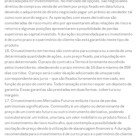
praticada pela XP Investimentos. No mercado de opções, são negociados
direitos de compra ou venda de um bem por preço fixado em data futura,
devendo o adquirente do direito negociado pagar um prêmio ao vendedor tal
como num acordo seguro. As operações com esses derivativos são
consideradas de risco muito alto por apresentarem altas relações de risco e
retorno e algumas posições apresentarem a possibilidade de perdas
superiores ao capital investido. A duração recomendada para o investimento
é de curto prazo e o patrimônio do cliente não está garantido neste tipo de
produto.
O investimento em termos são contratos para compra ou a venda de uma
determinada quantidade de ações, a um preço fixado, para liquidação em
prazo determinado. O prazo do contrato a Termo é livremente escolhido
pelos investidores, obedecendo o prazo mínimo de 16 dias e máximo de 999
dias corridos. O preço será o valor da ação adicionado de uma parcela
correspondente aos juros – que são fixados livremente em mercado, em
função do prazo do contrato. Toda transação a termo requer um depósito de
garantia. Essas garantias são prestadas em duas formas: cobertura ou
margem.
O investimento em Mercados Futuros embute riscos de perdas
patrimoniais significativos. Commodity é um objeto ou determinante de
preço de um contrato futuro ou outro instrumento derivativo, podendo
consubstanciar um índice, uma taxa, um valor mobiliário ou produto físico. É
um investimento de risco muito alto, que contempla a possibilidade de
oscilação de preço devido à utilização de alavancagem financeira. A duração
recomendada para o investimento é de curto prazo e o patrimônio do cliente