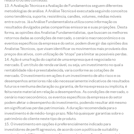
relatório ou seu conteúdo.
A Avaliação Técnica e a Avaliação de Fundamentos seguem diferentes
metodologias de análise. A Análise Técnica é executada seguindo conceitos
como tendência, suporte, resistência, candles, volumes, médias móveis
entre outros. Já a Análise Fundamentalista utiliza como informação os
resultados divulgados pelas companhias emissoras e suas projeções. Desta
forma, as opiniões dos Analistas Fundamentalistas, que buscam os melhores
retornos dadas as condições de mercado, o cenário macroeconômico e os
eventos específicos da empresa e do setor, podem divergir das opiniões dos
Analistas Técnicos, que visam identificar os movimentos mais prováveis dos
preços dos ativos, com utilização de “stops” para limitar as possíveis perdas.
Ação é uma fração do capital de uma empresa que é negociada no
mercado. É um título de renda variável, ou seja, um investimento no qual a
rentabilidade não é preestabelecida, varia conforme as cotações de
mercado. O investimento em ações é um investimento de alto risco e os
desempenhos anteriores não são necessariamente indicativos de resultados
futuros e nenhuma declaração ou garantia, de forma expressa ou implícita, é
feita neste material em relação a desempenhos. As condições de mercado, o
cenário macroeconômico, os eventos específicos da empresa e do setor
podem afetar o desempenho do investimento, podendo resultar até mesmo
em significativas perdas patrimoniais. A duração recomendada para o
investimento é de médio-longo prazo. Não há quaisquer garantias sobre o
patrimônio do cliente neste tipo de produto.
O investimento em opções é preferencialmente indicado para
investidores de perfil agressivo, de acordo com a política de suitability