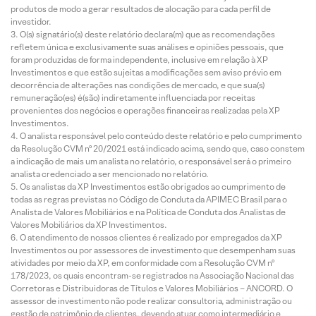
produtos de modo a gerar resultados de alocação para cada perfil de
investidor.
O(s) signatário(s) deste relatório declara(m) que as recomendações
refletem única e exclusivamente suas análises e opiniões pessoais, que
foram produzidas de forma independente, inclusive em relação à XP
Investimentos e que estão sujeitas a modificações sem aviso prévio em
decorrência de alterações nas condições de mercado, e que sua(s)
remuneração(es) é(são) indiretamente influenciada por receitas
provenientes dos negócios e operações financeiras realizadas pela XP
Investimentos.
O analista responsável pelo conteúdo deste relatório e pelo cumprimento
da Resolução CVM nº 20/2021 está indicado acima, sendo que, caso constem
a indicação de mais um analista no relatório, o responsável será o primeiro
analista credenciado a ser mencionado no relatório.
Os analistas da XP Investimentos estão obrigados ao cumprimento de
todas as regras previstas no Código de Conduta da APIMEC Brasil para o
Analista de Valores Mobiliários e na Política de Conduta dos Analistas de
Valores Mobiliários da XP Investimentos.
O atendimento de nossos clientes é realizado por empregados da XP
Investimentos ou por assessores de investimento que desempenham suas
atividades por meio da XP, em conformidade com a Resolução CVM nº
178/2023, os quais encontram-se registrados na Associação Nacional das
Corretoras e Distribuidoras de Títulos e Valores Mobiliários – ANCORD. O
assessor de investimento não pode realizar consultoria, administração ou
gestão de patrimônio de clientes, devendo atuar como intermediário e