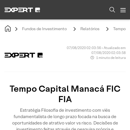
Fundos de Investimento
Relatórios
Tempo Ca
07/08/2020 02:03:56 • Atualizado em
07/08/2020 02:03:58
1 minuto de leitura
Tempo Capital Manacá FIC
FIA
Estratégia Filosofia de investimento com viés
fundamentalista de longo prazo focada na busca de
oportunidades de atrativo valor vs risco. Decisões de
investimento feitas através de pesquisa própria e