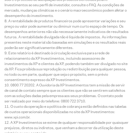
Investimentos ao seu perfil de investidor, consulte o FAQ. As condições de
mercado, mudanças climáticas e o cenário macroeconômico podem afetar o
desempenho do investimento.
A rentabilidade de produtos financeiros pode apresentar variações e seu
preço ou valor pode aumentar ou diminuir num curto espaço de tempo. Os
desempenhos anteriores não são necessariamente indicativos de resultados
futuros. A rentabilidade divulgada não é líquida de impostos. As informações
presentes neste material são baseadas em simulações e os resultados reais
poderão ser significativamente diferentes.
Este relatório é destinado à circulação exclusiva para a rede de
relacionamento da XP Investimentos, incluindo assessores de
investimentos da XP e clientes da XP, podendo também ser divulgado no site
da XP. Fica proibida sua reprodução ou redistribuição para qualquer pessoa,
no todo ou em parte, qualquer que seja o propósito, sem o prévio
consentimento expresso da XP Investimentos.
0800 77 20202. A Ouvidoria da XP Investimentos tem a missão de servir
de canal de contato sempre que os clientes que não se sentirem satisfeitos
com as soluções dadas pela empresa aos seus problemas. O contato pode
ser realizado por meio do telefone: 0800 722 3710.
O custo da operação e a política de cobrança estão definidos nas tabelas
de custos operacionais disponibilizadas no site da XP Investimentos:
www.xpi.com.br.
A XP Investimentos se exime de qualquer responsabilidade por quaisquer
prejuízos, diretos ou indiretos, que venham a decorrer da utilização deste