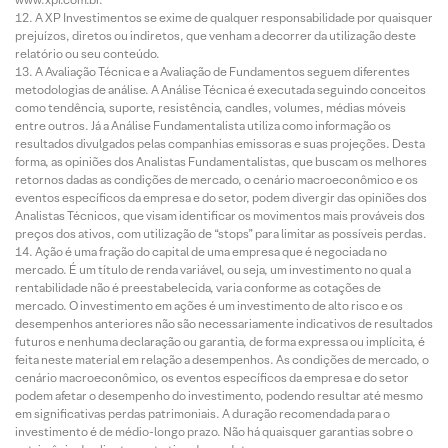
A XP Investimentos se exime de qualquer responsabilidade por quaisquer
prejuízos, diretos ou indiretos, que venham a decorrer da utilização deste
relatório ou seu conteúdo.
A Avaliação Técnica e a Avaliação de Fundamentos seguem diferentes
metodologias de análise. A Análise Técnica é executada seguindo conceitos
como tendência, suporte, resistência, candles, volumes, médias móveis
entre outros. Já a Análise Fundamentalista utiliza como informação os
resultados divulgados pelas companhias emissoras e suas projeções. Desta
forma, as opiniões dos Analistas Fundamentalistas, que buscam os melhores
retornos dadas as condições de mercado, o cenário macroeconômico e os
eventos específicos da empresa e do setor, podem divergir das opiniões dos
Analistas Técnicos, que visam identificar os movimentos mais prováveis dos
preços dos ativos, com utilização de “stops” para limitar as possíveis perdas.
Ação é uma fração do capital de uma empresa que é negociada no
mercado. É um título de renda variável, ou seja, um investimento no qual a
rentabilidade não é preestabelecida, varia conforme as cotações de
mercado. O investimento em ações é um investimento de alto risco e os
desempenhos anteriores não são necessariamente indicativos de resultados
futuros e nenhuma declaração ou garantia, de forma expressa ou implícita, é
feita neste material em relação a desempenhos. As condições de mercado, o
cenário macroeconômico, os eventos específicos da empresa e do setor
podem afetar o desempenho do investimento, podendo resultar até mesmo
em significativas perdas patrimoniais. A duração recomendada para o
investimento é de médio-longo prazo. Não há quaisquer garantias sobre o