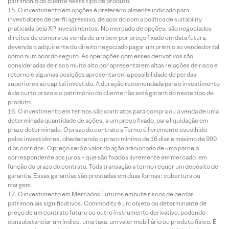
patrimônio do cliente neste tipo de produto.
O investimento em opções é preferencialmente indicado para
investidores de perfil agressivo, de acordo com a política de suitability
praticada pela XP Investimentos. No mercado de opções, são negociados
direitos de compra ou venda de um bem por preço fixado em data futura,
devendo o adquirente do direito negociado pagar um prêmio ao vendedor tal
como num acordo seguro. As operações com esses derivativos são
consideradas de risco muito alto por apresentarem altas relações de risco e
retorno e algumas posições apresentarem a possibilidade de perdas
superiores ao capital investido. A duração recomendada para o investimento
é de curto prazo e o patrimônio do cliente não está garantido neste tipo de
produto.
O investimento em termos são contratos para compra ou a venda de uma
determinada quantidade de ações, a um preço fixado, para liquidação em
prazo determinado. O prazo do contrato a Termo é livremente escolhido
pelos investidores, obedecendo o prazo mínimo de 16 dias e máximo de 999
dias corridos. O preço será o valor da ação adicionado de uma parcela
correspondente aos juros – que são fixados livremente em mercado, em
função do prazo do contrato. Toda transação a termo requer um depósito de
garantia. Essas garantias são prestadas em duas formas: cobertura ou
margem.
O investimento em Mercados Futuros embute riscos de perdas
patrimoniais significativos. Commodity é um objeto ou determinante de
preço de um contrato futuro ou outro instrumento derivativo, podendo
consubstanciar um índice, uma taxa, um valor mobiliário ou produto físico. É