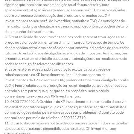
significa que, com base na composição atual da sua carteira, esta
aplicação/contratação não está adequada ao seu perfil. Em caso de dúvidas
sobre o processo de adequação dos produtos oferecidos pela XP
Investimentos ao seu perfil de investidor, consulte o FAQ. As condições de
mercado, mudanças climáticas e o cenário macroeconômico podem afetar o
desempenho do investimento.
A rentabilidade de produtos financeiros pode apresentar variações e seu
preço ou valor pode aumentar ou diminuir num curto espaço de tempo. Os
desempenhos anteriores não são necessariamente indicativos de resultados
futuros. A rentabilidade divulgada não é líquida de impostos. As informações
presentes neste material são baseadas em simulações e os resultados reais
poderão ser significativamente diferentes.
Este relatório é destinado à circulação exclusiva para a rede de
relacionamento da XP Investimentos, incluindo assessores de
investimentos da XP e clientes da XP, podendo também ser divulgado no site
da XP. Fica proibida sua reprodução ou redistribuição para qualquer pessoa,
no todo ou em parte, qualquer que seja o propósito, sem o prévio
consentimento expresso da XP Investimentos.
0800 77 20202. A Ouvidoria da XP Investimentos tem a missão de servir
de canal de contato sempre que os clientes que não se sentirem satisfeitos
com as soluções dadas pela empresa aos seus problemas. O contato pode
ser realizado por meio do telefone: 0800 722 3710.
O custo da operação e a política de cobrança estão definidos nas tabelas
de custos operacionais disponibilizadas no site da XP Investimentos:
www.xpi.com.br.