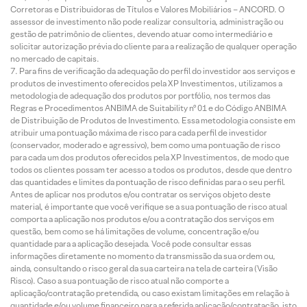
Corretoras e Distribuidoras de Títulos e Valores Mobiliários – ANCORD. O
assessor de investimento não pode realizar consultoria, administração ou
gestão de patrimônio de clientes, devendo atuar como intermediário e
solicitar autorização prévia do cliente para a realização de qualquer operação
no mercado de capitais.
Para fins de verificação da adequação do perfil do investidor aos serviços e
produtos de investimento oferecidos pela XP Investimentos, utilizamos a
metodologia de adequação dos produtos por portfólio, nos termos das
Regras e Procedimentos ANBIMA de Suitability nº 01 e do Código ANBIMA
de Distribuição de Produtos de Investimento. Essa metodologia consiste em
atribuir uma pontuação máxima de risco para cada perfil de investidor
(conservador, moderado e agressivo), bem como uma pontuação de risco
para cada um dos produtos oferecidos pela XP Investimentos, de modo que
todos os clientes possam ter acesso a todos os produtos, desde que dentro
das quantidades e limites da pontuação de risco definidas para o seu perfil.
Antes de aplicar nos produtos e/ou contratar os serviços objeto deste
material, é importante que você verifique se a sua pontuação de risco atual
comporta a aplicação nos produtos e/ou a contratação dos serviços em
questão, bem como se há limitações de volume, concentração e/ou
quantidade para a aplicação desejada. Você pode consultar essas
informações diretamente no momento da transmissão da sua ordem ou,
ainda, consultando o risco geral da sua carteira na tela de carteira (Visão
Risco). Caso a sua pontuação de risco atual não comporte a
aplicação/contratação pretendida, ou caso existam limitações em relação à
quantidade e/ou volume financeiro para a referida aplicação/contratação, isto