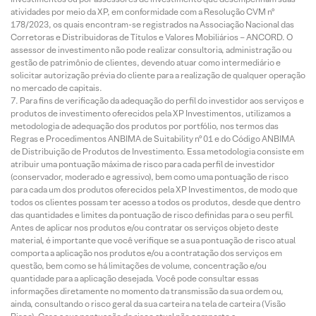
atividades por meio da XP, em conformidade com a Resolução CVM nº
178/2023, os quais encontram-se registrados na Associação Nacional das
Corretoras e Distribuidoras de Títulos e Valores Mobiliários – ANCORD. O
assessor de investimento não pode realizar consultoria, administração ou
gestão de patrimônio de clientes, devendo atuar como intermediário e
solicitar autorização prévia do cliente para a realização de qualquer operação
no mercado de capitais.
Para fins de verificação da adequação do perfil do investidor aos serviços e
produtos de investimento oferecidos pela XP Investimentos, utilizamos a
metodologia de adequação dos produtos por portfólio, nos termos das
Regras e Procedimentos ANBIMA de Suitability nº 01 e do Código ANBIMA
de Distribuição de Produtos de Investimento. Essa metodologia consiste em
atribuir uma pontuação máxima de risco para cada perfil de investidor
(conservador, moderado e agressivo), bem como uma pontuação de risco
para cada um dos produtos oferecidos pela XP Investimentos, de modo que
todos os clientes possam ter acesso a todos os produtos, desde que dentro
das quantidades e limites da pontuação de risco definidas para o seu perfil.
Antes de aplicar nos produtos e/ou contratar os serviços objeto deste
material, é importante que você verifique se a sua pontuação de risco atual
comporta a aplicação nos produtos e/ou a contratação dos serviços em
questão, bem como se há limitações de volume, concentração e/ou
quantidade para a aplicação desejada. Você pode consultar essas
informações diretamente no momento da transmissão da sua ordem ou,
ainda, consultando o risco geral da sua carteira na tela de carteira (Visão