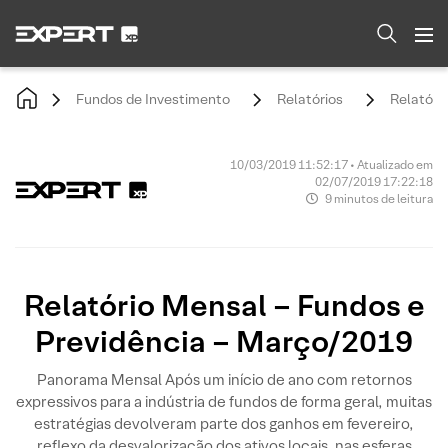
Fundos de Investimento
Relatórios
Relatóri
10/03/2019 11:52:17 • Atualizado em
02/07/2019 17:22:18
9 minutos de leitura
Relatório Mensal – Fundos e
Previdência – Março/2019
Panorama Mensal Após um início de ano com retornos
expressivos para a indústria de fundos de forma geral, muitas
estratégias devolveram parte dos ganhos em fevereiro,
reflexo da desvalorização dos ativos locais, nas esferas