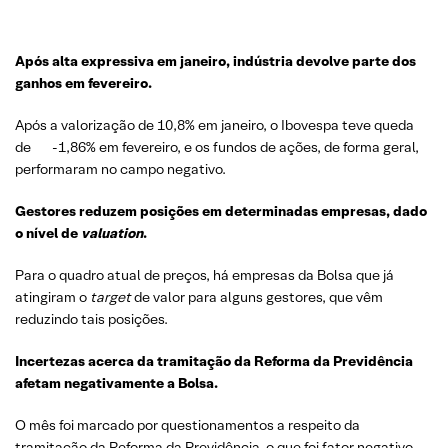
Após
alta
expressiva
em
janeiro
,
indústria
devolve
parte
dos
ganhos
em
fevereiro
.
Após a valorização de 10,8% em janeiro, o Ibovespa teve queda
de -1,86% em fevereiro, e os fundos de ações, de forma geral,
performaram no campo negativo.
Gestores reduzem posições em determinadas empresas, dado
o nível de
valuation
.
Para o quadro atual de preços, há empresas da Bolsa que já
atingiram o
target
de valor para alguns gestores, que vêm
reduzindo tais posições.
Incertezas
acerca
da
tramitação
da
Reforma
da
Previdência
afetam
negativamente
a Bolsa.
O mês foi marcado por questionamentos a respeito da
tramitação da Reforma da Previdência, o que foi fator negativo