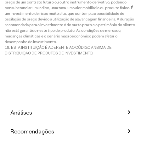
preço de um contrato futuro ou outro instrumento derivativo, podendo
consubstanciar um índice, uma taxa, um valor mobiliário ou produto físico. É
um investimento de risco muito alto, que contempla a possibilidade de
oscilação de preço devido à utilização de alavancagem financeira. A duração
recomendada para o investimento é de curto prazo e o patrimônio do cliente
não está garantido neste tipo de produto. As condições de mercado,
mudanças climáticas e o cenário macroeconômico podem afetar o
desempenho do investimento.
ESTA INSTITUIÇÃO É ADERENTE AO CÓDIGO ANBIMA DE
DISTRIBUIÇÃO DE PRODUTOS DE INVESTIMENTO.
Análises
Recomendações