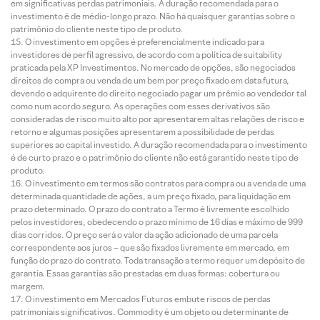
em significativas perdas patrimoniais. A duração recomendada para o
investimento é de médio-longo prazo. Não há quaisquer garantias sobre o
patrimônio do cliente neste tipo de produto.
O investimento em opções é preferencialmente indicado para
investidores de perfil agressivo, de acordo com a política de suitability
praticada pela XP Investimentos. No mercado de opções, são negociados
direitos de compra ou venda de um bem por preço fixado em data futura,
devendo o adquirente do direito negociado pagar um prêmio ao vendedor tal
como num acordo seguro. As operações com esses derivativos são
consideradas de risco muito alto por apresentarem altas relações de risco e
retorno e algumas posições apresentarem a possibilidade de perdas
superiores ao capital investido. A duração recomendada para o investimento
é de curto prazo e o patrimônio do cliente não está garantido neste tipo de
produto.
O investimento em termos são contratos para compra ou a venda de uma
determinada quantidade de ações, a um preço fixado, para liquidação em
prazo determinado. O prazo do contrato a Termo é livremente escolhido
pelos investidores, obedecendo o prazo mínimo de 16 dias e máximo de 999
dias corridos. O preço será o valor da ação adicionado de uma parcela
correspondente aos juros – que são fixados livremente em mercado, em
função do prazo do contrato. Toda transação a termo requer um depósito de
garantia. Essas garantias são prestadas em duas formas: cobertura ou
margem.
O investimento em Mercados Futuros embute riscos de perdas
patrimoniais significativos. Commodity é um objeto ou determinante de