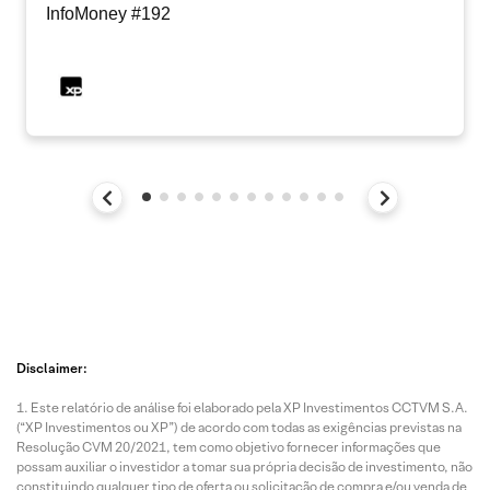
InfoMoney #192
Disclaimer:
Este relatório de análise foi elaborado pela XP Investimentos CCTVM S.A.
(“XP Investimentos ou XP”) de acordo com todas as exigências previstas na
Resolução CVM 20/2021, tem como objetivo fornecer informações que
possam auxiliar o investidor a tomar sua própria decisão de investimento, não
constituindo qualquer tipo de oferta ou solicitação de compra e/ou venda de