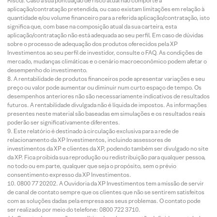
Risco). Caso a sua pontuação de risco atual não comporte a
aplicação/contratação pretendida, ou caso existam limitações em relação à
quantidade e/ou volume financeiro para a referida aplicação/contratação, isto
significa que, com base na composição atual da sua carteira, esta
aplicação/contratação não está adequada ao seu perfil. Em caso de dúvidas
sobre o processo de adequação dos produtos oferecidos pela XP
Investimentos ao seu perfil de investidor, consulte o FAQ. As condições de
mercado, mudanças climáticas e o cenário macroeconômico podem afetar o
desempenho do investimento.
A rentabilidade de produtos financeiros pode apresentar variações e seu
preço ou valor pode aumentar ou diminuir num curto espaço de tempo. Os
desempenhos anteriores não são necessariamente indicativos de resultados
futuros. A rentabilidade divulgada não é líquida de impostos. As informações
presentes neste material são baseadas em simulações e os resultados reais
poderão ser significativamente diferentes.
Este relatório é destinado à circulação exclusiva para a rede de
relacionamento da XP Investimentos, incluindo assessores de
investimentos da XP e clientes da XP, podendo também ser divulgado no site
da XP. Fica proibida sua reprodução ou redistribuição para qualquer pessoa,
no todo ou em parte, qualquer que seja o propósito, sem o prévio
consentimento expresso da XP Investimentos.
0800 77 20202. A Ouvidoria da XP Investimentos tem a missão de servir
de canal de contato sempre que os clientes que não se sentirem satisfeitos
com as soluções dadas pela empresa aos seus problemas. O contato pode
ser realizado por meio do telefone: 0800 722 3710.