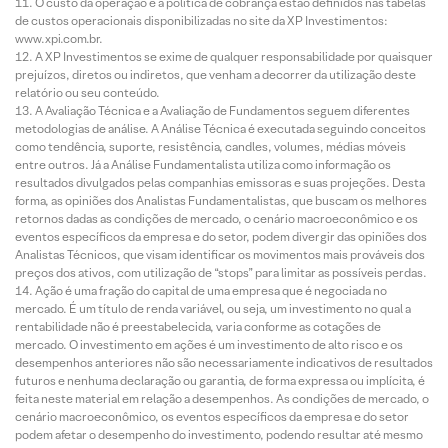
O custo da operação e a política de cobrança estão definidos nas tabelas
de custos operacionais disponibilizadas no site da XP Investimentos:
www.xpi.com.br.
A XP Investimentos se exime de qualquer responsabilidade por quaisquer
prejuízos, diretos ou indiretos, que venham a decorrer da utilização deste
relatório ou seu conteúdo.
A Avaliação Técnica e a Avaliação de Fundamentos seguem diferentes
metodologias de análise. A Análise Técnica é executada seguindo conceitos
como tendência, suporte, resistência, candles, volumes, médias móveis
entre outros. Já a Análise Fundamentalista utiliza como informação os
resultados divulgados pelas companhias emissoras e suas projeções. Desta
forma, as opiniões dos Analistas Fundamentalistas, que buscam os melhores
retornos dadas as condições de mercado, o cenário macroeconômico e os
eventos específicos da empresa e do setor, podem divergir das opiniões dos
Analistas Técnicos, que visam identificar os movimentos mais prováveis dos
preços dos ativos, com utilização de “stops” para limitar as possíveis perdas.
Ação é uma fração do capital de uma empresa que é negociada no
mercado. É um título de renda variável, ou seja, um investimento no qual a
rentabilidade não é preestabelecida, varia conforme as cotações de
mercado. O investimento em ações é um investimento de alto risco e os
desempenhos anteriores não são necessariamente indicativos de resultados
futuros e nenhuma declaração ou garantia, de forma expressa ou implícita, é
feita neste material em relação a desempenhos. As condições de mercado, o
cenário macroeconômico, os eventos específicos da empresa e do setor
podem afetar o desempenho do investimento, podendo resultar até mesmo