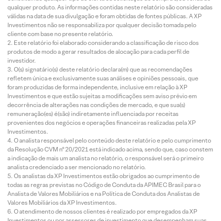
qualquer produto. As informações contidas neste relatório são consideradas
válidas na data de sua divulgação e foram obtidas de fontes públicas. A XP
Investimentos não se responsabiliza por qualquer decisão tomada pelo
cliente com base no presente relatório.
Este relatório foi elaborado considerando a classificação de risco dos
produtos de modo a gerar resultados de alocação para cada perfil de
investidor.
O(s) signatário(s) deste relatório declara(m) que as recomendações
refletem única e exclusivamente suas análises e opiniões pessoais, que
foram produzidas de forma independente, inclusive em relação à XP
Investimentos e que estão sujeitas a modificações sem aviso prévio em
decorrência de alterações nas condições de mercado, e que sua(s)
remuneração(es) é(são) indiretamente influenciada por receitas
provenientes dos negócios e operações financeiras realizadas pela XP
Investimentos.
O analista responsável pelo conteúdo deste relatório e pelo cumprimento
da Resolução CVM nº 20/2021 está indicado acima, sendo que, caso constem
a indicação de mais um analista no relatório, o responsável será o primeiro
analista credenciado a ser mencionado no relatório.
Os analistas da XP Investimentos estão obrigados ao cumprimento de
todas as regras previstas no Código de Conduta da APIMEC Brasil para o
Analista de Valores Mobiliários e na Política de Conduta dos Analistas de
Valores Mobiliários da XP Investimentos.
O atendimento de nossos clientes é realizado por empregados da XP
Investimentos ou por assessores de investimento que desempenham suas