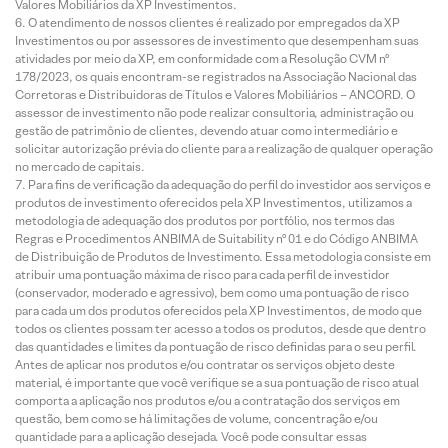
Valores Mobiliários da XP Investimentos.
O atendimento de nossos clientes é realizado por empregados da XP
Investimentos ou por assessores de investimento que desempenham suas
atividades por meio da XP, em conformidade com a Resolução CVM nº
178/2023, os quais encontram-se registrados na Associação Nacional das
Corretoras e Distribuidoras de Títulos e Valores Mobiliários – ANCORD. O
assessor de investimento não pode realizar consultoria, administração ou
gestão de patrimônio de clientes, devendo atuar como intermediário e
solicitar autorização prévia do cliente para a realização de qualquer operação
no mercado de capitais.
Para fins de verificação da adequação do perfil do investidor aos serviços e
produtos de investimento oferecidos pela XP Investimentos, utilizamos a
metodologia de adequação dos produtos por portfólio, nos termos das
Regras e Procedimentos ANBIMA de Suitability nº 01 e do Código ANBIMA
de Distribuição de Produtos de Investimento. Essa metodologia consiste em
atribuir uma pontuação máxima de risco para cada perfil de investidor
(conservador, moderado e agressivo), bem como uma pontuação de risco
para cada um dos produtos oferecidos pela XP Investimentos, de modo que
todos os clientes possam ter acesso a todos os produtos, desde que dentro
das quantidades e limites da pontuação de risco definidas para o seu perfil.
Antes de aplicar nos produtos e/ou contratar os serviços objeto deste
material, é importante que você verifique se a sua pontuação de risco atual
comporta a aplicação nos produtos e/ou a contratação dos serviços em
questão, bem como se há limitações de volume, concentração e/ou
quantidade para a aplicação desejada. Você pode consultar essas