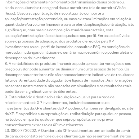
informações diretamente no momento da transmissão da sua ordem ou,
ainda, consultando o risco geral da sua carteira na tela de carteira (Visão
Risco). Caso a sua pontuação de risco atual não comporte a
aplicação/contratação pretendida, ou caso existam limitações em relação à
quantidade e/ou volume financeiro para a referida aplicação/contratação, isto
significa que, com base na composição atual da sua carteira, esta
aplicação/contratação não está adequada ao seu perfil. Em caso de dúvidas
sobre o processo de adequação dos produtos oferecidos pela XP
Investimentos ao seu perfil de investidor, consulte o FAQ. As condições de
mercado, mudanças climáticas e o cenário macroeconômico podem afetar o
desempenho do investimento.
A rentabilidade de produtos financeiros pode apresentar variações e seu
preço ou valor pode aumentar ou diminuir num curto espaço de tempo. Os
desempenhos anteriores não são necessariamente indicativos de resultados
futuros. A rentabilidade divulgada não é líquida de impostos. As informações
presentes neste material são baseadas em simulações e os resultados reais
poderão ser significativamente diferentes.
Este relatório é destinado à circulação exclusiva para a rede de
relacionamento da XP Investimentos, incluindo assessores de
investimentos da XP e clientes da XP, podendo também ser divulgado no site
da XP. Fica proibida sua reprodução ou redistribuição para qualquer pessoa,
no todo ou em parte, qualquer que seja o propósito, sem o prévio
consentimento expresso da XP Investimentos.
0800 77 20202. A Ouvidoria da XP Investimentos tem a missão de servir
de canal de contato sempre que os clientes que não se sentirem satisfeitos