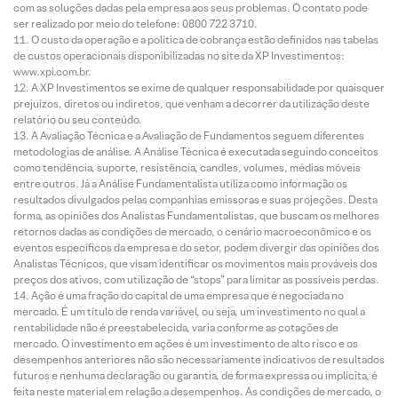
com as soluções dadas pela empresa aos seus problemas. O contato pode
ser realizado por meio do telefone: 0800 722 3710.
O custo da operação e a política de cobrança estão definidos nas tabelas
de custos operacionais disponibilizadas no site da XP Investimentos:
www.xpi.com.br.
A XP Investimentos se exime de qualquer responsabilidade por quaisquer
prejuízos, diretos ou indiretos, que venham a decorrer da utilização deste
relatório ou seu conteúdo.
A Avaliação Técnica e a Avaliação de Fundamentos seguem diferentes
metodologias de análise. A Análise Técnica é executada seguindo conceitos
como tendência, suporte, resistência, candles, volumes, médias móveis
entre outros. Já a Análise Fundamentalista utiliza como informação os
resultados divulgados pelas companhias emissoras e suas projeções. Desta
forma, as opiniões dos Analistas Fundamentalistas, que buscam os melhores
retornos dadas as condições de mercado, o cenário macroeconômico e os
eventos específicos da empresa e do setor, podem divergir das opiniões dos
Analistas Técnicos, que visam identificar os movimentos mais prováveis dos
preços dos ativos, com utilização de “stops” para limitar as possíveis perdas.
Ação é uma fração do capital de uma empresa que é negociada no
mercado. É um título de renda variável, ou seja, um investimento no qual a
rentabilidade não é preestabelecida, varia conforme as cotações de
mercado. O investimento em ações é um investimento de alto risco e os
desempenhos anteriores não são necessariamente indicativos de resultados
futuros e nenhuma declaração ou garantia, de forma expressa ou implícita, é
feita neste material em relação a desempenhos. As condições de mercado, o