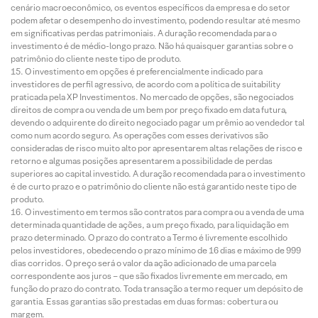
cenário macroeconômico, os eventos específicos da empresa e do setor
podem afetar o desempenho do investimento, podendo resultar até mesmo
em significativas perdas patrimoniais. A duração recomendada para o
investimento é de médio-longo prazo. Não há quaisquer garantias sobre o
patrimônio do cliente neste tipo de produto.
O investimento em opções é preferencialmente indicado para
investidores de perfil agressivo, de acordo com a política de suitability
praticada pela XP Investimentos. No mercado de opções, são negociados
direitos de compra ou venda de um bem por preço fixado em data futura,
devendo o adquirente do direito negociado pagar um prêmio ao vendedor tal
como num acordo seguro. As operações com esses derivativos são
consideradas de risco muito alto por apresentarem altas relações de risco e
retorno e algumas posições apresentarem a possibilidade de perdas
superiores ao capital investido. A duração recomendada para o investimento
é de curto prazo e o patrimônio do cliente não está garantido neste tipo de
produto.
O investimento em termos são contratos para compra ou a venda de uma
determinada quantidade de ações, a um preço fixado, para liquidação em
prazo determinado. O prazo do contrato a Termo é livremente escolhido
pelos investidores, obedecendo o prazo mínimo de 16 dias e máximo de 999
dias corridos. O preço será o valor da ação adicionado de uma parcela
correspondente aos juros – que são fixados livremente em mercado, em
função do prazo do contrato. Toda transação a termo requer um depósito de
garantia. Essas garantias são prestadas em duas formas: cobertura ou
margem.