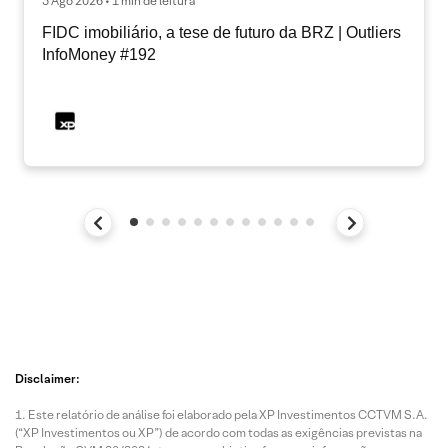
5 Ago 2026 • 1 min de leitura
FIDC imobiliário, a tese de futuro da BRZ | Outliers
InfoMoney #192
Disclaimer:
Este relatório de análise foi elaborado pela XP Investimentos CCTVM S.A.
(“XP Investimentos ou XP”) de acordo com todas as exigências previstas na