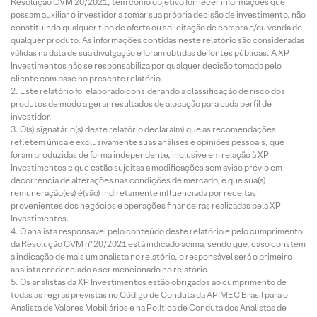
Resolução CVM 20/2021, tem como objetivo fornecer informações que
possam auxiliar o investidor a tomar sua própria decisão de investimento, não
constituindo qualquer tipo de oferta ou solicitação de compra e/ou venda de
qualquer produto. As informações contidas neste relatório são consideradas
válidas na data de sua divulgação e foram obtidas de fontes públicas. A XP
Investimentos não se responsabiliza por qualquer decisão tomada pelo
cliente com base no presente relatório.
Este relatório foi elaborado considerando a classificação de risco dos
produtos de modo a gerar resultados de alocação para cada perfil de
investidor.
O(s) signatário(s) deste relatório declara(m) que as recomendações
refletem única e exclusivamente suas análises e opiniões pessoais, que
foram produzidas de forma independente, inclusive em relação à XP
Investimentos e que estão sujeitas a modificações sem aviso prévio em
decorrência de alterações nas condições de mercado, e que sua(s)
remuneração(es) é(são) indiretamente influenciada por receitas
provenientes dos negócios e operações financeiras realizadas pela XP
Investimentos.
O analista responsável pelo conteúdo deste relatório e pelo cumprimento
da Resolução CVM nº 20/2021 está indicado acima, sendo que, caso constem
a indicação de mais um analista no relatório, o responsável será o primeiro
analista credenciado a ser mencionado no relatório.
Os analistas da XP Investimentos estão obrigados ao cumprimento de
todas as regras previstas no Código de Conduta da APIMEC Brasil para o
Analista de Valores Mobiliários e na Política de Conduta dos Analistas de