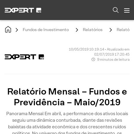
Fundos de Investimento
Relatórios
Relatóri
10/05/2019 10:19:14 • Atualizado em
02/07/2019 17:20:45
9 minutos de leitura
Relatório Mensal – Fundos e
Previdência – Maio/2019
Panorama Mensal Em abril, a performance dos ativos locais
seguiu uma dinâmica conturbada, diante das revisões
baixistas da atividade econômica e dos crescentes ruídos
políticos. No universo dos fundos de investimento, os