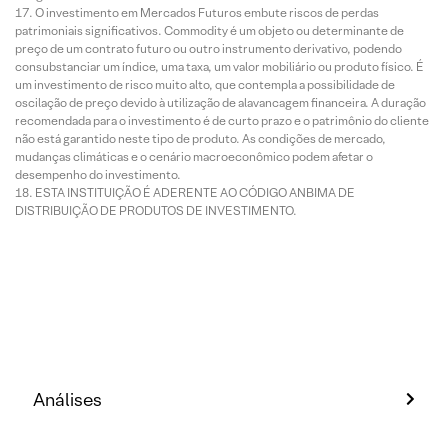
O investimento em Mercados Futuros embute riscos de perdas
patrimoniais significativos. Commodity é um objeto ou determinante de
preço de um contrato futuro ou outro instrumento derivativo, podendo
consubstanciar um índice, uma taxa, um valor mobiliário ou produto físico. É
um investimento de risco muito alto, que contempla a possibilidade de
oscilação de preço devido à utilização de alavancagem financeira. A duração
recomendada para o investimento é de curto prazo e o patrimônio do cliente
não está garantido neste tipo de produto. As condições de mercado,
mudanças climáticas e o cenário macroeconômico podem afetar o
desempenho do investimento.
ESTA INSTITUIÇÃO É ADERENTE AO CÓDIGO ANBIMA DE
DISTRIBUIÇÃO DE PRODUTOS DE INVESTIMENTO.
Análises