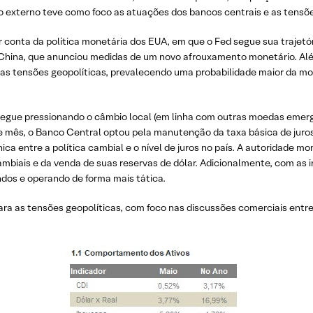
rio externo teve como foco as atuações dos bancos centrais e as tensõ
 conta da política monetária dos EUA, em que o Fed segue sua trajetó
 China, que anunciou medidas de um novo afrouxamento monetário. Alé
as tensões geopolíticas, prevalecendo uma probabilidade maior da moe
segue pressionando o câmbio local (em linha com outras moedas emerg
se mês, o Banco Central optou pela manutenção da taxa básica de juro
entre a política cambial e o nível de juros no país. A autoridade mon
ambiais e da venda de suas reservas de dólar. Adicionalmente, com as i
ndos e operando de forma mais tática.
ra as tensões geopolíticas, com foco nas discussões comerciais entr