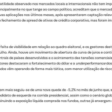
atilidade observado nos mercados locais e internacionais não tem imp
principalmente no que tange ao campo político, acreditam que o mercad
vas aplicações nos últimos meses, após apresentarem captação relev
lo fechamento de spread de ativos de crédito corporativo, mas foram 
falta de visibilidade em relação ao quadro eleitoral, e os gestores d
 julho. Ainda, houve um movimento de abertura da curva de juros e cont
trais de países desenvolvidos e o acirramento das tensões comerciais 
ores destacaram o fortalecimento do dólar e a
underperformance
dos
ndos vêm operando de forma mais tática, com menor utilização de risco
 em maio seguiu-se de uma nova queda de -5,2% no mês de junho que, s
didato de esquerda na corrida presidencial, assim como o cenário glo
nuindo a exposição líquida comprada nos fundos, outras já enxergam m