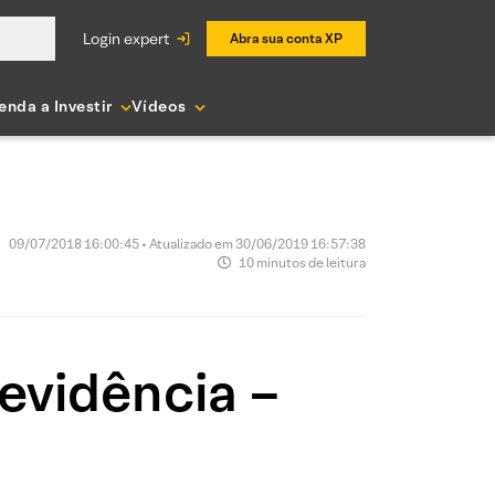
login expert
Abra sua conta XP
enda a Investir
Vídeos
09/07/2018 16:00:45 • Atualizado em 30/06/2019 16:57:38
10 minutos de leitura
evidência –