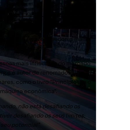
stidores e empreendedores mais
o.
essoas mais influentes do mercado
erg e é autor de renomados
ares, como o livro “Princípios” e o
 máquina econômica”.
lhando, não está desafiando os
tiver desafiando os seus limites,
 seu potencial”