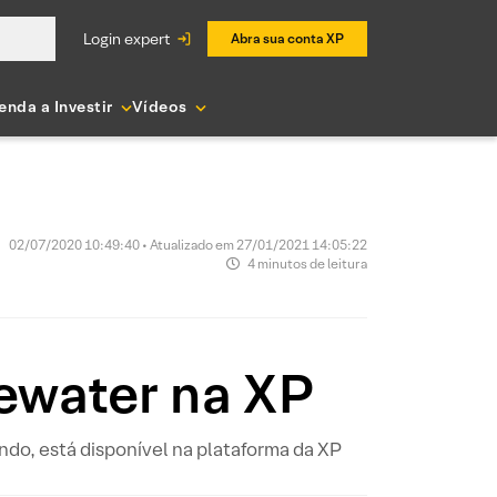
login expert
Abra sua conta XP
enda a Investir
Vídeos
02/07/2020 10:49:40 • Atualizado em 27/01/2021 14:05:22
4 minutos de leitura
gewater na XP
do, está disponível na plataforma da XP