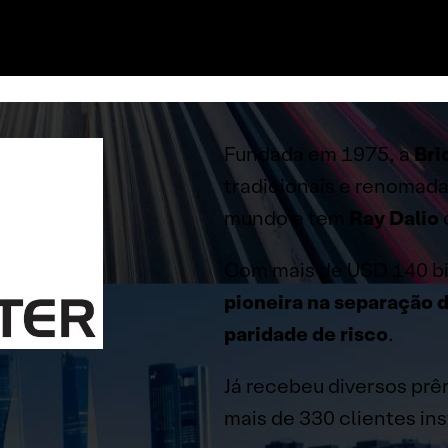
Fundada em 1975, a
Bri
tradicionais e renomada
mundo e tem
Ray Dalio
Com mais de USD 140 bil
pioneira na separação d
paridade de risco
.
Já recebeu diversos prê
mais de 330 clientes ins