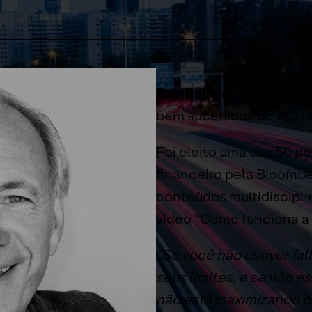
Ray Dalio
é um dos inve
bem sucedidos do mund
Foi eleito uma das 50 p
financeiro pela Bloomb
conteúdos multidisciplin
vídeo “Como funciona a
“Se você não estiver fa
seus limites, e se não es
não está maximizando o