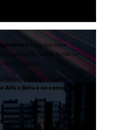
dgewater
é uma das mais
s gestoras de hedge funds no
como fundador.
hões sob gestão, a gestora é
e Alfa e Beta e no conceito de
mios na indústria e conta com
titucionais em sua base.