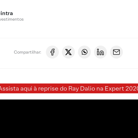
intra
vestimentos
Compartilhar:
Assista aqui à reprise do Ray Dalio na Expert 202