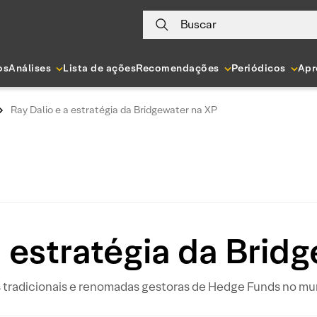
Buscar
os
Análises
Lista de ações
Recomendações
Periódicos
Apr
Ray Dalio e a estratégia da Bridgewater na XP
a estratégia da Brid
 tradicionais e renomadas gestoras de Hedge Funds no mun