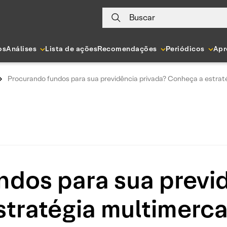
Buscar
os
Análises
Lista de ações
Recomendações
Periódicos
Apr
Procurando fundos para sua previdência privada? Conheça a estrat
dos para sua previ
tratégia multimerca