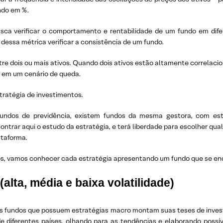
 fundo em %.
ca verificar o comportamento e rentabilidade de um fundo em dife
 dessa métrica verificar a consistência de um fundo.
 dois ou mais ativos. Quando dois ativos estão altamente correlacio
 em um cenário de queda.
tratégia de investimentos.
undos de previdência, existem fundos da mesma gestora, com estr
ontrar aqui o estudo da estratégia, e terá liberdade para escolher qual 
ataforma.
s, vamos conhecer cada estratégia apresentando um fundo que se enq
lta, média e baixa volatilidade)
 fundos que possuem estratégias macro montam suas teses de investim
 de diferentes países, olhando para as tendências e elaborando pos