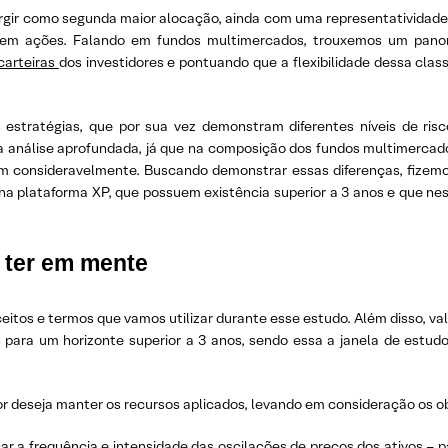
rgir como segunda maior alocação, ainda com uma representatividade 
 em ações. Falando em fundos multimercados, trouxemos um panor
carteiras
dos investidores e pontuando que a flexibilidade dessa cla
estratégias, que por sua vez demonstram diferentes níveis de risc
nálise aprofundada, já que na composição dos fundos multimercados 
dam consideravelmente. Buscando demonstrar essas diferenças, fizemo
na plataforma XP, que possuem existência superior a 3 anos e que ne
 ter em mente
itos e termos que vamos utilizar durante esse estudo. Além disso, vale
para um horizonte superior a 3 anos, sendo essa a janela de estudo 
or deseja manter os recursos aplicados, levando em consideração os ob
ar a frequência e intensidade das oscilações de preços dos ativos – pa