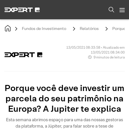
Fundos de Investimento
Relatórios
Porque vo
13/05/2021 08:33:58 • Atualizado em
13/05/2021 08:34:00
9 minutos de leitura
Porque você deve investir um
parcela do seu patrimônio na
Europa? A Jupiter te explica
Esta semana abrimos espaço para uma das nossas gestoras
da plataforma, a Júpiter, para falar sobre a tese de