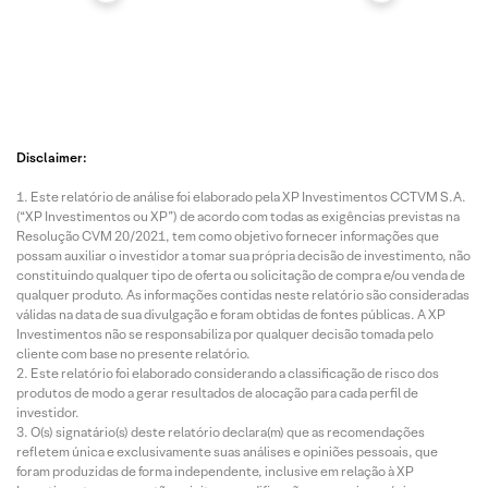
Disclaimer:
Este relatório de análise foi elaborado pela XP Investimentos CCTVM S.A.
(“XP Investimentos ou XP”) de acordo com todas as exigências previstas na
Resolução CVM 20/2021, tem como objetivo fornecer informações que
possam auxiliar o investidor a tomar sua própria decisão de investimento, não
constituindo qualquer tipo de oferta ou solicitação de compra e/ou venda de
qualquer produto. As informações contidas neste relatório são consideradas
válidas na data de sua divulgação e foram obtidas de fontes públicas. A XP
Investimentos não se responsabiliza por qualquer decisão tomada pelo
cliente com base no presente relatório.
Este relatório foi elaborado considerando a classificação de risco dos
produtos de modo a gerar resultados de alocação para cada perfil de
investidor.
O(s) signatário(s) deste relatório declara(m) que as recomendações
refletem única e exclusivamente suas análises e opiniões pessoais, que
foram produzidas de forma independente, inclusive em relação à XP