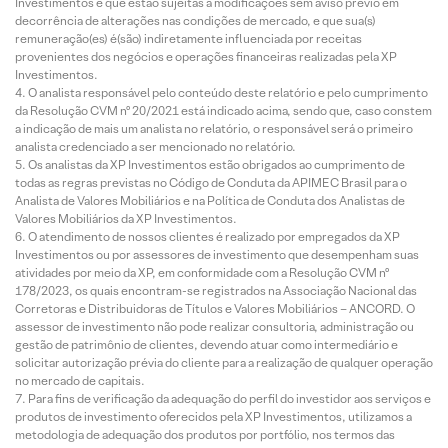
Investimentos e que estão sujeitas a modificações sem aviso prévio em
decorrência de alterações nas condições de mercado, e que sua(s)
remuneração(es) é(são) indiretamente influenciada por receitas
provenientes dos negócios e operações financeiras realizadas pela XP
Investimentos.
O analista responsável pelo conteúdo deste relatório e pelo cumprimento
da Resolução CVM nº 20/2021 está indicado acima, sendo que, caso constem
a indicação de mais um analista no relatório, o responsável será o primeiro
analista credenciado a ser mencionado no relatório.
Os analistas da XP Investimentos estão obrigados ao cumprimento de
todas as regras previstas no Código de Conduta da APIMEC Brasil para o
Analista de Valores Mobiliários e na Política de Conduta dos Analistas de
Valores Mobiliários da XP Investimentos.
O atendimento de nossos clientes é realizado por empregados da XP
Investimentos ou por assessores de investimento que desempenham suas
atividades por meio da XP, em conformidade com a Resolução CVM nº
178/2023, os quais encontram-se registrados na Associação Nacional das
Corretoras e Distribuidoras de Títulos e Valores Mobiliários – ANCORD. O
assessor de investimento não pode realizar consultoria, administração ou
gestão de patrimônio de clientes, devendo atuar como intermediário e
solicitar autorização prévia do cliente para a realização de qualquer operação
no mercado de capitais.
Para fins de verificação da adequação do perfil do investidor aos serviços e
produtos de investimento oferecidos pela XP Investimentos, utilizamos a
metodologia de adequação dos produtos por portfólio, nos termos das