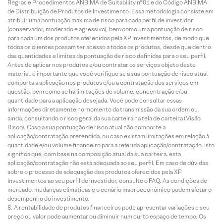
Regras e Procedimentos ANBIMA de Suitability nº 01 e do Código ANBIMA
de Distribuição de Produtos de Investimento. Essa metodologia consiste em
atribuir uma pontuação máxima de risco para cada perfil de investidor
(conservador, moderado e agressivo), bem como uma pontuação de risco
para cada um dos produtos oferecidos pela XP Investimentos, de modo que
todos os clientes possam ter acesso a todos os produtos, desde que dentro
das quantidades e limites da pontuação de risco definidas para o seu perfil.
Antes de aplicar nos produtos e/ou contratar os serviços objeto deste
material, é importante que você verifique se a sua pontuação de risco atual
comporta a aplicação nos produtos e/ou a contratação dos serviços em
questão, bem como se há limitações de volume, concentração e/ou
quantidade para a aplicação desejada. Você pode consultar essas
informações diretamente no momento da transmissão da sua ordem ou,
ainda, consultando o risco geral da sua carteira na tela de carteira (Visão
Risco). Caso a sua pontuação de risco atual não comporte a
aplicação/contratação pretendida, ou caso existam limitações em relação à
quantidade e/ou volume financeiro para a referida aplicação/contratação, isto
significa que, com base na composição atual da sua carteira, esta
aplicação/contratação não está adequada ao seu perfil. Em caso de dúvidas
sobre o processo de adequação dos produtos oferecidos pela XP
Investimentos ao seu perfil de investidor, consulte o FAQ. As condições de
mercado, mudanças climáticas e o cenário macroeconômico podem afetar o
desempenho do investimento.
A rentabilidade de produtos financeiros pode apresentar variações e seu
preço ou valor pode aumentar ou diminuir num curto espaço de tempo. Os