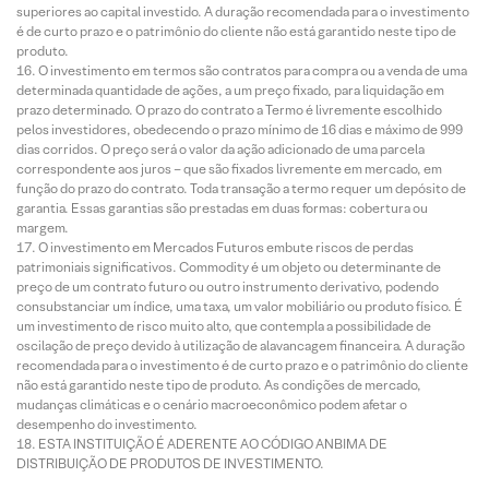
superiores ao capital investido. A duração recomendada para o investimento
é de curto prazo e o patrimônio do cliente não está garantido neste tipo de
produto.
O investimento em termos são contratos para compra ou a venda de uma
determinada quantidade de ações, a um preço fixado, para liquidação em
prazo determinado. O prazo do contrato a Termo é livremente escolhido
pelos investidores, obedecendo o prazo mínimo de 16 dias e máximo de 999
dias corridos. O preço será o valor da ação adicionado de uma parcela
correspondente aos juros – que são fixados livremente em mercado, em
função do prazo do contrato. Toda transação a termo requer um depósito de
garantia. Essas garantias são prestadas em duas formas: cobertura ou
margem.
O investimento em Mercados Futuros embute riscos de perdas
patrimoniais significativos. Commodity é um objeto ou determinante de
preço de um contrato futuro ou outro instrumento derivativo, podendo
consubstanciar um índice, uma taxa, um valor mobiliário ou produto físico. É
um investimento de risco muito alto, que contempla a possibilidade de
oscilação de preço devido à utilização de alavancagem financeira. A duração
recomendada para o investimento é de curto prazo e o patrimônio do cliente
não está garantido neste tipo de produto. As condições de mercado,
mudanças climáticas e o cenário macroeconômico podem afetar o
desempenho do investimento.
ESTA INSTITUIÇÃO É ADERENTE AO CÓDIGO ANBIMA DE
DISTRIBUIÇÃO DE PRODUTOS DE INVESTIMENTO.