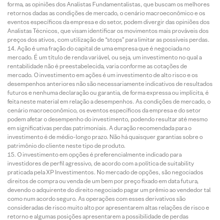
forma, as opiniões dos Analistas Fundamentalistas, que buscam os melhores
retornos dadas as condições de mercado, o cenário macroeconômico e os
eventos específicos da empresa e do setor, podem divergir das opiniões dos
Analistas Técnicos, que visam identificar os movimentos mais prováveis dos
preços dos ativos, com utilização de “stops” para limitar as possíveis perdas.
Ação é uma fração do capital de uma empresa que é negociada no
mercado. É um título de renda variável, ou seja, um investimento no qual a
rentabilidade não é preestabelecida, varia conforme as cotações de
mercado. O investimento em ações é um investimento de alto risco e os
desempenhos anteriores não são necessariamente indicativos de resultados
futuros e nenhuma declaração ou garantia, de forma expressa ou implícita, é
feita neste material em relação a desempenhos. As condições de mercado, o
cenário macroeconômico, os eventos específicos da empresa e do setor
podem afetar o desempenho do investimento, podendo resultar até mesmo
em significativas perdas patrimoniais. A duração recomendada para o
investimento é de médio-longo prazo. Não há quaisquer garantias sobre o
patrimônio do cliente neste tipo de produto.
O investimento em opções é preferencialmente indicado para
investidores de perfil agressivo, de acordo com a política de suitability
praticada pela XP Investimentos. No mercado de opções, são negociados
direitos de compra ou venda de um bem por preço fixado em data futura,
devendo o adquirente do direito negociado pagar um prêmio ao vendedor tal
como num acordo seguro. As operações com esses derivativos são
consideradas de risco muito alto por apresentarem altas relações de risco e
retorno e algumas posições apresentarem a possibilidade de perdas