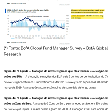
(*) Fonte: BofA Global Fund Manager Survey – BofA Global
Research
Figura 43
:
% líquida – Alocação de Ativos Digamos que eles tenham
overweight
em
–
ações dos EUA
A alocação em ações dos EUA caiu 2 pontos percentuais, ficando 7%
de
overweight
neste mês. Os investidores FMS têm
overweight
em ações dos EUA desde
março de 2019. As alocações atuais estão acima de sua média de longo prazo.
Figura 44
:
% líquida – Alocação de Ativos Digamos que eles tenham
overweight
em
ações da Zona do Euro.
A alocação à Zona do Euro permaneceu estável em 30% acima
da
overweight
líquida, a maior desde agosto de 2000. A alocação atual está acima de