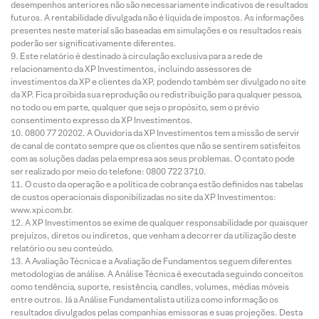
desempenhos anteriores não são necessariamente indicativos de resultados
futuros. A rentabilidade divulgada não é líquida de impostos. As informações
presentes neste material são baseadas em simulações e os resultados reais
poderão ser significativamente diferentes.
Este relatório é destinado à circulação exclusiva para a rede de
relacionamento da XP Investimentos, incluindo assessores de
investimentos da XP e clientes da XP, podendo também ser divulgado no site
da XP. Fica proibida sua reprodução ou redistribuição para qualquer pessoa,
no todo ou em parte, qualquer que seja o propósito, sem o prévio
consentimento expresso da XP Investimentos.
0800 77 20202. A Ouvidoria da XP Investimentos tem a missão de servir
de canal de contato sempre que os clientes que não se sentirem satisfeitos
com as soluções dadas pela empresa aos seus problemas. O contato pode
ser realizado por meio do telefone: 0800 722 3710.
O custo da operação e a política de cobrança estão definidos nas tabelas
de custos operacionais disponibilizadas no site da XP Investimentos:
www.xpi.com.br.
A XP Investimentos se exime de qualquer responsabilidade por quaisquer
prejuízos, diretos ou indiretos, que venham a decorrer da utilização deste
relatório ou seu conteúdo.
A Avaliação Técnica e a Avaliação de Fundamentos seguem diferentes
metodologias de análise. A Análise Técnica é executada seguindo conceitos
como tendência, suporte, resistência, candles, volumes, médias móveis
entre outros. Já a Análise Fundamentalista utiliza como informação os
resultados divulgados pelas companhias emissoras e suas projeções. Desta