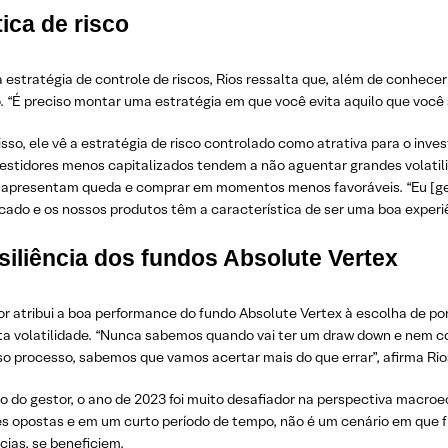
tica de risco
 estratégia de controle de riscos, Rios ressalta que, além de conhec
“É preciso montar uma estratégia em que você evita aquilo que você s
sso, ele vê a estratégia de risco controlado como atrativa para o inv
vestidores menos capitalizados tendem a não aguentar grandes volatil
 apresentam queda e comprar em momentos menos favoráveis. “Eu [ges
ado e os nossos produtos têm a característica de ser uma boa experiên
siliência dos fundos Absolute Vertex
r atribui a boa performance do fundo Absolute Vertex à escolha de por
ta volatilidade. “Nunca sabemos quando vai ter um draw down e nem c
o processo, sabemos que vamos acertar mais do que errar”, afirma Rio
ão do gestor, o ano de 2023 foi muito desafiador na perspectiva macro
es opostas e em um curto período de tempo, não é um cenário em que
ias, se beneficiem.