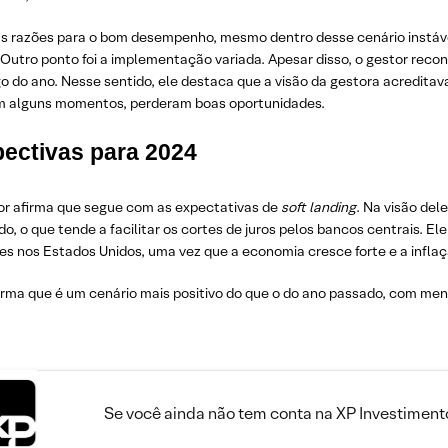
s razões para o bom desempenho, mesmo dentro desse cenário instável, 
. Outro ponto foi a implementação variada. Apesar disso, o gestor re
go do ano. Nesse sentido, ele destaca que a visão da gestora acredit
em alguns momentos, perderam boas oportunidades.
pectivas para 2024
or afirma que segue com as expectativas de
soft landing
. Na visão del
o, o que tende a facilitar os cortes de juros pelos bancos centrais. 
es nos Estados Unidos, uma vez que a economia cresce forte e a infla
irma que é um cenário mais positivo do que o do ano passado, com meno
Se você ainda não tem conta na XP Investimento