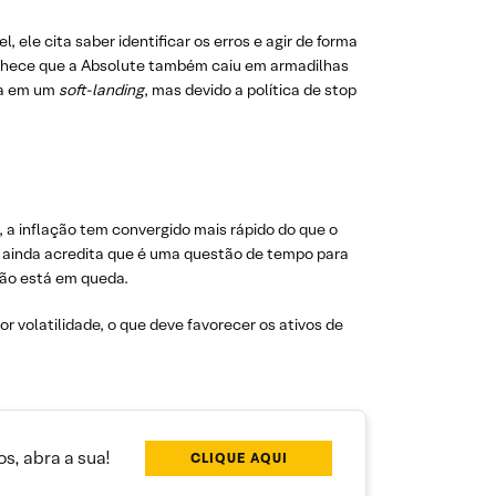
ele cita saber identificar os erros e agir de forma
conhece que a Absolute também caiu em armadilhas
ava em um
soft-landing
, mas devido a política de stop
e, a inflação tem convergido mais rápido do que o
Ele ainda acredita que é uma questão de tempo para
ção está em queda.
r volatilidade, o que deve favorecer os ativos de
s, abra a sua!
CLIQUE AQUI