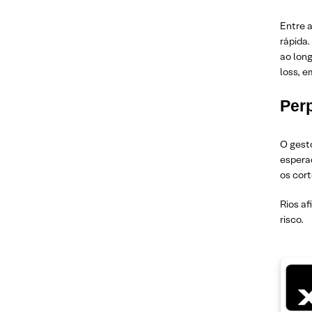
Entre a
rápida
ao lon
loss, 
Per
O gest
esperad
os cort
Rios af
risco.