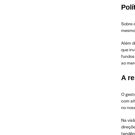
Polí
Sobre a
mesmo. 
Além di
que in
fundos
ao merc
A re
O gesto
com al
no noss
Na vis
direçõ
tendênc