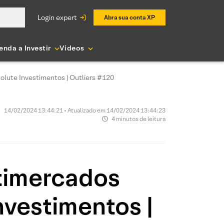
login expert
Abra sua conta XP
enda a Investir
Vídeos
olute Investimentos | Outliers #120
14/02/2024 13:44:21 • Atualizado em 14/02/2024 13:44:23
4 minutos de leitura
ltimercados
vestimentos |