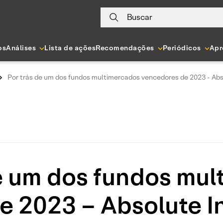
Buscar
os
Análises
Lista de ações
Recomendações
Periódicos
Apr
Por trás de um dos fundos multimercados vencedores de 2023 - Abs
e um dos fundos mu
e 2023 – Absolute In