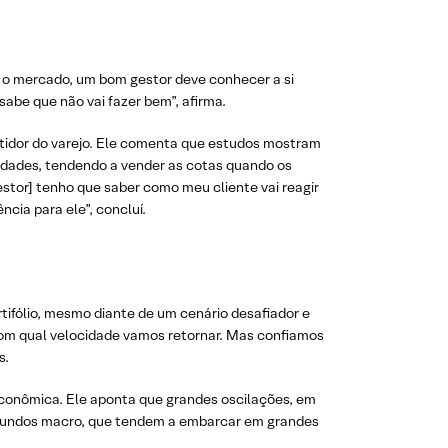
er o mercado, um bom gestor deve conhecer a si
abe que não vai fazer bem”, afirma.
estidor do varejo. Ele comenta que estudos mostram
idades, tendendo a vender as cotas quando os
tor] tenho que saber como meu cliente vai reagir
cia para ele”, concluí.
tifólio, mesmo diante de um cenário desafiador e
om qual velocidade vamos retornar. Mas confiamos
s.
econômica. Ele aponta que grandes oscilações, em
 fundos macro, que tendem a embarcar em grandes