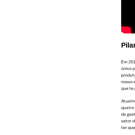
Pila
Em 201
único p
produto
nosso 
que te 
Atualme
quatro 
da ges
setor d
ter qu