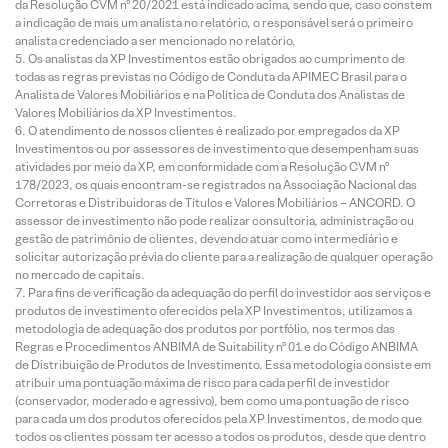
da Resolução CVM nº 20/2021 está indicado acima, sendo que, caso constem
a indicação de mais um analista no relatório, o responsável será o primeiro
analista credenciado a ser mencionado no relatório.
Os analistas da XP Investimentos estão obrigados ao cumprimento de
todas as regras previstas no Código de Conduta da APIMEC Brasil para o
Analista de Valores Mobiliários e na Política de Conduta dos Analistas de
Valores Mobiliários da XP Investimentos.
O atendimento de nossos clientes é realizado por empregados da XP
Investimentos ou por assessores de investimento que desempenham suas
atividades por meio da XP, em conformidade com a Resolução CVM nº
178/2023, os quais encontram-se registrados na Associação Nacional das
Corretoras e Distribuidoras de Títulos e Valores Mobiliários – ANCORD. O
assessor de investimento não pode realizar consultoria, administração ou
gestão de patrimônio de clientes, devendo atuar como intermediário e
solicitar autorização prévia do cliente para a realização de qualquer operação
no mercado de capitais.
Para fins de verificação da adequação do perfil do investidor aos serviços e
produtos de investimento oferecidos pela XP Investimentos, utilizamos a
metodologia de adequação dos produtos por portfólio, nos termos das
Regras e Procedimentos ANBIMA de Suitability nº 01 e do Código ANBIMA
de Distribuição de Produtos de Investimento. Essa metodologia consiste em
atribuir uma pontuação máxima de risco para cada perfil de investidor
(conservador, moderado e agressivo), bem como uma pontuação de risco
para cada um dos produtos oferecidos pela XP Investimentos, de modo que
todos os clientes possam ter acesso a todos os produtos, desde que dentro