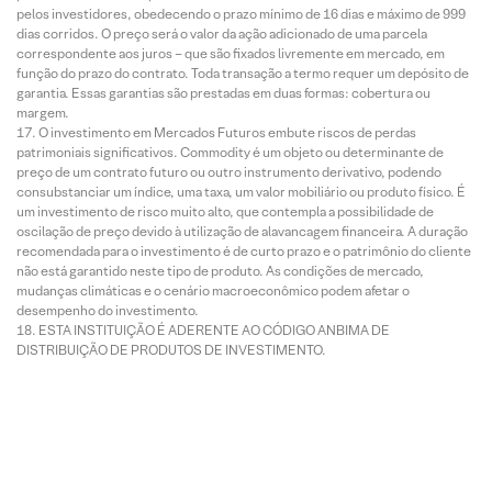
pelos investidores, obedecendo o prazo mínimo de 16 dias e máximo de 999
dias corridos. O preço será o valor da ação adicionado de uma parcela
correspondente aos juros – que são fixados livremente em mercado, em
função do prazo do contrato. Toda transação a termo requer um depósito de
garantia. Essas garantias são prestadas em duas formas: cobertura ou
margem.
O investimento em Mercados Futuros embute riscos de perdas
patrimoniais significativos. Commodity é um objeto ou determinante de
preço de um contrato futuro ou outro instrumento derivativo, podendo
consubstanciar um índice, uma taxa, um valor mobiliário ou produto físico. É
um investimento de risco muito alto, que contempla a possibilidade de
oscilação de preço devido à utilização de alavancagem financeira. A duração
recomendada para o investimento é de curto prazo e o patrimônio do cliente
não está garantido neste tipo de produto. As condições de mercado,
mudanças climáticas e o cenário macroeconômico podem afetar o
desempenho do investimento.
ESTA INSTITUIÇÃO É ADERENTE AO CÓDIGO ANBIMA DE
DISTRIBUIÇÃO DE PRODUTOS DE INVESTIMENTO.