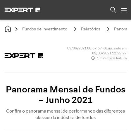
Fundos de Investimento
Relatórios
Panorama
09/06/2021 08:57:57 • Atualizado em
09/06/2021 12:29:27
1 minuto de leitura
Panorama Mensal de Fundos
– Junho 2021
Confira o panorama mensal de performance das diferentes
classes da indústria de fundos