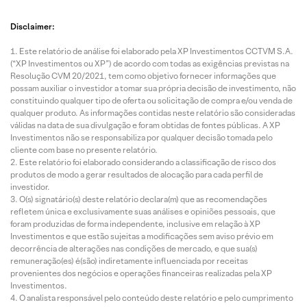
Disclaimer:
Este relatório de análise foi elaborado pela XP Investimentos CCTVM S.A.
(“XP Investimentos ou XP”) de acordo com todas as exigências previstas na
Resolução CVM 20/2021, tem como objetivo fornecer informações que
possam auxiliar o investidor a tomar sua própria decisão de investimento, não
constituindo qualquer tipo de oferta ou solicitação de compra e/ou venda de
qualquer produto. As informações contidas neste relatório são consideradas
válidas na data de sua divulgação e foram obtidas de fontes públicas. A XP
Investimentos não se responsabiliza por qualquer decisão tomada pelo
cliente com base no presente relatório.
Este relatório foi elaborado considerando a classificação de risco dos
produtos de modo a gerar resultados de alocação para cada perfil de
investidor.
O(s) signatário(s) deste relatório declara(m) que as recomendações
refletem única e exclusivamente suas análises e opiniões pessoais, que
foram produzidas de forma independente, inclusive em relação à XP
Investimentos e que estão sujeitas a modificações sem aviso prévio em
decorrência de alterações nas condições de mercado, e que sua(s)
remuneração(es) é(são) indiretamente influenciada por receitas
provenientes dos negócios e operações financeiras realizadas pela XP
Investimentos.
O analista responsável pelo conteúdo deste relatório e pelo cumprimento