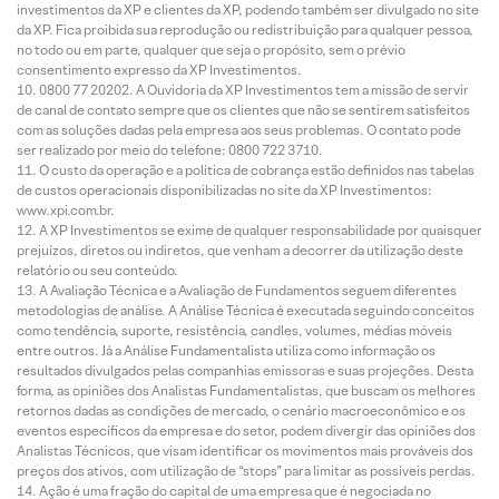
investimentos da XP e clientes da XP, podendo também ser divulgado no site
da XP. Fica proibida sua reprodução ou redistribuição para qualquer pessoa,
no todo ou em parte, qualquer que seja o propósito, sem o prévio
consentimento expresso da XP Investimentos.
0800 77 20202. A Ouvidoria da XP Investimentos tem a missão de servir
de canal de contato sempre que os clientes que não se sentirem satisfeitos
com as soluções dadas pela empresa aos seus problemas. O contato pode
ser realizado por meio do telefone: 0800 722 3710.
O custo da operação e a política de cobrança estão definidos nas tabelas
de custos operacionais disponibilizadas no site da XP Investimentos:
www.xpi.com.br.
A XP Investimentos se exime de qualquer responsabilidade por quaisquer
prejuízos, diretos ou indiretos, que venham a decorrer da utilização deste
relatório ou seu conteúdo.
A Avaliação Técnica e a Avaliação de Fundamentos seguem diferentes
metodologias de análise. A Análise Técnica é executada seguindo conceitos
como tendência, suporte, resistência, candles, volumes, médias móveis
entre outros. Já a Análise Fundamentalista utiliza como informação os
resultados divulgados pelas companhias emissoras e suas projeções. Desta
forma, as opiniões dos Analistas Fundamentalistas, que buscam os melhores
retornos dadas as condições de mercado, o cenário macroeconômico e os
eventos específicos da empresa e do setor, podem divergir das opiniões dos
Analistas Técnicos, que visam identificar os movimentos mais prováveis dos
preços dos ativos, com utilização de “stops” para limitar as possíveis perdas.
Ação é uma fração do capital de uma empresa que é negociada no