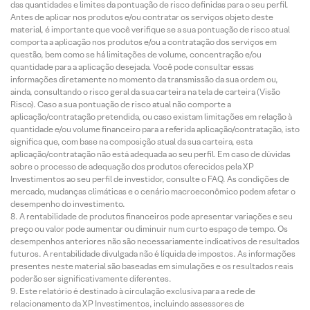
das quantidades e limites da pontuação de risco definidas para o seu perfil.
Antes de aplicar nos produtos e/ou contratar os serviços objeto deste
material, é importante que você verifique se a sua pontuação de risco atual
comporta a aplicação nos produtos e/ou a contratação dos serviços em
questão, bem como se há limitações de volume, concentração e/ou
quantidade para a aplicação desejada. Você pode consultar essas
informações diretamente no momento da transmissão da sua ordem ou,
ainda, consultando o risco geral da sua carteira na tela de carteira (Visão
Risco). Caso a sua pontuação de risco atual não comporte a
aplicação/contratação pretendida, ou caso existam limitações em relação à
quantidade e/ou volume financeiro para a referida aplicação/contratação, isto
significa que, com base na composição atual da sua carteira, esta
aplicação/contratação não está adequada ao seu perfil. Em caso de dúvidas
sobre o processo de adequação dos produtos oferecidos pela XP
Investimentos ao seu perfil de investidor, consulte o FAQ. As condições de
mercado, mudanças climáticas e o cenário macroeconômico podem afetar o
desempenho do investimento.
A rentabilidade de produtos financeiros pode apresentar variações e seu
preço ou valor pode aumentar ou diminuir num curto espaço de tempo. Os
desempenhos anteriores não são necessariamente indicativos de resultados
futuros. A rentabilidade divulgada não é líquida de impostos. As informações
presentes neste material são baseadas em simulações e os resultados reais
poderão ser significativamente diferentes.
Este relatório é destinado à circulação exclusiva para a rede de
relacionamento da XP Investimentos, incluindo assessores de