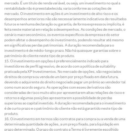
mercado. É um título de renda variável, ou seja, um investimento no qual a
rentabilidade não é preestabelecida, varia conforme as cotações de
mercado. O investimento em ações é um investimento de alto risco e os
desempenhos anteriores não são necessariamente indicativos de resultados
futuros e nenhuma declaração ou garantia, de forma expressa ou implícita, é
feita neste material em relação a desempenhos. As condições de mercado, o
cenário macroeconômico, os eventos específicos da empresa e do setor
podem afetar o desempenho do investimento, podendo resultar até mesmo
em significativas perdas patrimoniais. A duração recomendada para o
investimento é de médio-longo prazo. Não há quaisquer garantias sobre o
patrimônio do cliente neste tipo de produto.
O investimento em opções é preferencialmente indicado para
investidores de perfil agressivo, de acordo com a política de suitability
praticada pela XP Investimentos. No mercado de opções, são negociados
direitos de compra ou venda de um bem por preço fixado em data futura,
devendo o adquirente do direito negociado pagar um prêmio ao vendedor tal
como num acordo seguro. As operações com esses derivativos são
consideradas de risco muito alto por apresentarem altas relações de risco e
retorno e algumas posições apresentarem a possibilidade de perdas
superiores ao capital investido. A duração recomendada para o investimento
é de curto prazo e o patrimônio do cliente não está garantido neste tipo de
produto.
O investimento em termos são contratos para compra ou a venda de uma
determinada quantidade de ações, a um preço fixado, para liquidação em
prazo determinado. O prazo do contrato a Termo é livremente escolhido