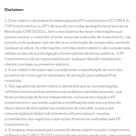
Disclaimer:
Este relatório de análise foi elaborado pela XP Investimentos CCTVM S.A.
(“XP Investimentos ou XP”) de acordo com todas as exigências previstas na
Resolução CVM 20/2021, tem como objetivo fornecer informações que
possam auxiliar o investidor a tomar sua própria decisão de investimento, não
constituindo qualquer tipo de oferta ou solicitação de compra e/ou venda de
qualquer produto. As informações contidas neste relatório são consideradas
válidas na data de sua divulgação e foram obtidas de fontes públicas. A XP
Investimentos não se responsabiliza por qualquer decisão tomada pelo
cliente com base no presente relatório.
Este relatório foi elaborado considerando a classificação de risco dos
produtos de modo a gerar resultados de alocação para cada perfil de
investidor.
O(s) signatário(s) deste relatório declara(m) que as recomendações
refletem única e exclusivamente suas análises e opiniões pessoais, que
foram produzidas de forma independente, inclusive em relação à XP
Investimentos e que estão sujeitas a modificações sem aviso prévio em
decorrência de alterações nas condições de mercado, e que sua(s)
remuneração(es) é(são) indiretamente influenciada por receitas
provenientes dos negócios e operações financeiras realizadas pela XP
Investimentos.
O analista responsável pelo conteúdo deste relatório e pelo cumprimento
da Resolução CVM nº 20/2021 está indicado acima, sendo que, caso constem