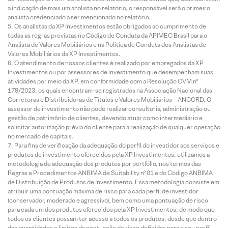
a indicação de mais um analista no relatório, o responsável será o primeiro
analista credenciado a ser mencionado no relatório.
Os analistas da XP Investimentos estão obrigados ao cumprimento de
todas as regras previstas no Código de Conduta da APIMEC Brasil para o
Analista de Valores Mobiliários e na Política de Conduta dos Analistas de
Valores Mobiliários da XP Investimentos.
O atendimento de nossos clientes é realizado por empregados da XP
Investimentos ou por assessores de investimento que desempenham suas
atividades por meio da XP, em conformidade com a Resolução CVM nº
178/2023, os quais encontram-se registrados na Associação Nacional das
Corretoras e Distribuidoras de Títulos e Valores Mobiliários – ANCORD. O
assessor de investimento não pode realizar consultoria, administração ou
gestão de patrimônio de clientes, devendo atuar como intermediário e
solicitar autorização prévia do cliente para a realização de qualquer operação
no mercado de capitais.
Para fins de verificação da adequação do perfil do investidor aos serviços e
produtos de investimento oferecidos pela XP Investimentos, utilizamos a
metodologia de adequação dos produtos por portfólio, nos termos das
Regras e Procedimentos ANBIMA de Suitability nº 01 e do Código ANBIMA
de Distribuição de Produtos de Investimento. Essa metodologia consiste em
atribuir uma pontuação máxima de risco para cada perfil de investidor
(conservador, moderado e agressivo), bem como uma pontuação de risco
para cada um dos produtos oferecidos pela XP Investimentos, de modo que
todos os clientes possam ter acesso a todos os produtos, desde que dentro
das quantidades e limites da pontuação de risco definidas para o seu perfil.