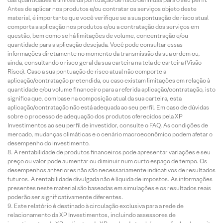
Antes de aplicar nos produtos e/ou contratar os serviços objeto deste
material, é importante que você verifique se a sua pontuação de risco atual
comporta a aplicação nos produtos e/ou a contratação dos serviços em
questão, bem como se há limitações de volume, concentração e/ou
quantidade para a aplicação desejada. Você pode consultar essas
informações diretamente no momento da transmissão da sua ordem ou,
ainda, consultando o risco geral da sua carteira na tela de carteira (Visão
Risco). Caso a sua pontuação de risco atual não comporte a
aplicação/contratação pretendida, ou caso existam limitações em relação à
quantidade e/ou volume financeiro para a referida aplicação/contratação, isto
significa que, com base na composição atual da sua carteira, esta
aplicação/contratação não está adequada ao seu perfil. Em caso de dúvidas
sobre o processo de adequação dos produtos oferecidos pela XP
Investimentos ao seu perfil de investidor, consulte o FAQ. As condições de
mercado, mudanças climáticas e o cenário macroeconômico podem afetar o
desempenho do investimento.
A rentabilidade de produtos financeiros pode apresentar variações e seu
preço ou valor pode aumentar ou diminuir num curto espaço de tempo. Os
desempenhos anteriores não são necessariamente indicativos de resultados
futuros. A rentabilidade divulgada não é líquida de impostos. As informações
presentes neste material são baseadas em simulações e os resultados reais
poderão ser significativamente diferentes.
Este relatório é destinado à circulação exclusiva para a rede de
relacionamento da XP Investimentos, incluindo assessores de