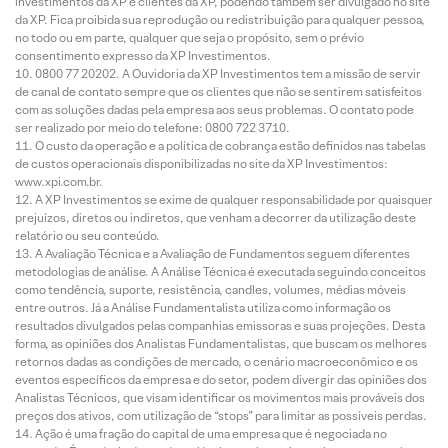
investimentos da XP e clientes da XP, podendo também ser divulgado no site
da XP. Fica proibida sua reprodução ou redistribuição para qualquer pessoa,
no todo ou em parte, qualquer que seja o propósito, sem o prévio
consentimento expresso da XP Investimentos.
0800 77 20202. A Ouvidoria da XP Investimentos tem a missão de servir
de canal de contato sempre que os clientes que não se sentirem satisfeitos
com as soluções dadas pela empresa aos seus problemas. O contato pode
ser realizado por meio do telefone: 0800 722 3710.
O custo da operação e a política de cobrança estão definidos nas tabelas
de custos operacionais disponibilizadas no site da XP Investimentos:
www.xpi.com.br.
A XP Investimentos se exime de qualquer responsabilidade por quaisquer
prejuízos, diretos ou indiretos, que venham a decorrer da utilização deste
relatório ou seu conteúdo.
A Avaliação Técnica e a Avaliação de Fundamentos seguem diferentes
metodologias de análise. A Análise Técnica é executada seguindo conceitos
como tendência, suporte, resistência, candles, volumes, médias móveis
entre outros. Já a Análise Fundamentalista utiliza como informação os
resultados divulgados pelas companhias emissoras e suas projeções. Desta
forma, as opiniões dos Analistas Fundamentalistas, que buscam os melhores
retornos dadas as condições de mercado, o cenário macroeconômico e os
eventos específicos da empresa e do setor, podem divergir das opiniões dos
Analistas Técnicos, que visam identificar os movimentos mais prováveis dos
preços dos ativos, com utilização de “stops” para limitar as possíveis perdas.
Ação é uma fração do capital de uma empresa que é negociada no