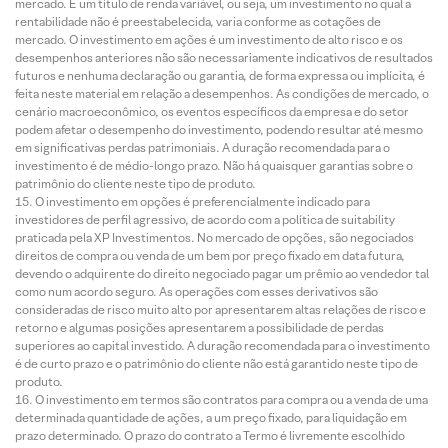
mercado. É um título de renda variável, ou seja, um investimento no qual a
rentabilidade não é preestabelecida, varia conforme as cotações de
mercado. O investimento em ações é um investimento de alto risco e os
desempenhos anteriores não são necessariamente indicativos de resultados
futuros e nenhuma declaração ou garantia, de forma expressa ou implícita, é
feita neste material em relação a desempenhos. As condições de mercado, o
cenário macroeconômico, os eventos específicos da empresa e do setor
podem afetar o desempenho do investimento, podendo resultar até mesmo
em significativas perdas patrimoniais. A duração recomendada para o
investimento é de médio-longo prazo. Não há quaisquer garantias sobre o
patrimônio do cliente neste tipo de produto.
O investimento em opções é preferencialmente indicado para
investidores de perfil agressivo, de acordo com a política de suitability
praticada pela XP Investimentos. No mercado de opções, são negociados
direitos de compra ou venda de um bem por preço fixado em data futura,
devendo o adquirente do direito negociado pagar um prêmio ao vendedor tal
como num acordo seguro. As operações com esses derivativos são
consideradas de risco muito alto por apresentarem altas relações de risco e
retorno e algumas posições apresentarem a possibilidade de perdas
superiores ao capital investido. A duração recomendada para o investimento
é de curto prazo e o patrimônio do cliente não está garantido neste tipo de
produto.
O investimento em termos são contratos para compra ou a venda de uma
determinada quantidade de ações, a um preço fixado, para liquidação em
prazo determinado. O prazo do contrato a Termo é livremente escolhido