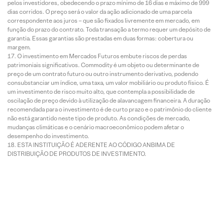
pelos investidores, obedecendo o prazo mínimo de 16 dias e máximo de 999
dias corridos. O preço será o valor da ação adicionado de uma parcela
correspondente aos juros – que são fixados livremente em mercado, em
função do prazo do contrato. Toda transação a termo requer um depósito de
garantia. Essas garantias são prestadas em duas formas: cobertura ou
margem.
O investimento em Mercados Futuros embute riscos de perdas
patrimoniais significativos. Commodity é um objeto ou determinante de
preço de um contrato futuro ou outro instrumento derivativo, podendo
consubstanciar um índice, uma taxa, um valor mobiliário ou produto físico. É
um investimento de risco muito alto, que contempla a possibilidade de
oscilação de preço devido à utilização de alavancagem financeira. A duração
recomendada para o investimento é de curto prazo e o patrimônio do cliente
não está garantido neste tipo de produto. As condições de mercado,
mudanças climáticas e o cenário macroeconômico podem afetar o
desempenho do investimento.
ESTA INSTITUIÇÃO É ADERENTE AO CÓDIGO ANBIMA DE
DISTRIBUIÇÃO DE PRODUTOS DE INVESTIMENTO.