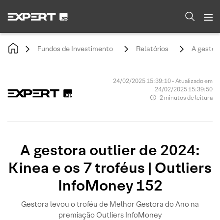
Fundos de Investimento
Relatórios
A gestora
24/02/2025 15:39:10 • Atualizado em
24/02/2025 15:39:50
2 minutos de leitura
A gestora outlier de 2024:
Kinea e os 7 troféus | Outliers
InfoMoney 152
Gestora levou o troféu de Melhor Gestora do Ano na
premiação Outliers InfoMoney