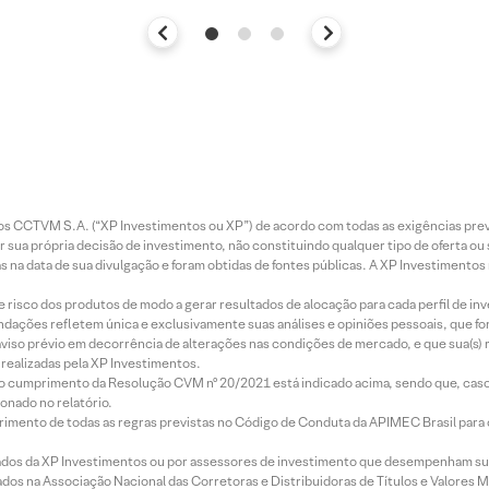
entos CCTVM S.A. (“XP Investimentos ou XP”) de acordo com todas as exigências p
r sua própria decisão de investimento, não constituindo qualquer tipo de oferta ou
s na data de sua divulgação e foram obtidas de fontes públicas. A XP Investimentos
e risco dos produtos de modo a gerar resultados de alocação para cada perfil de inv
mendações refletem única e exclusivamente suas análises e opiniões pessoais, que 
aviso prévio em decorrência de alterações nas condições de mercado, e que sua(s)
realizadas pela XP Investimentos.
lo cumprimento da Resolução CVM nº 20/2021 está indicado acima, sendo que, caso 
onado no relatório.
imento de todas as regras previstas no Código de Conduta da APIMEC Brasil para o 
ados da XP Investimentos ou por assessores de investimento que desempenham sua
os na Associação Nacional das Corretoras e Distribuidoras de Títulos e Valores 