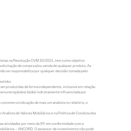
revistas na Resolução CVM 20/2021, tem como objetivo
 solicitação de compra e/ou venda de qualquer produto. As
 não se responsabiliza por qualquer decisão tomada pelo
estidor.
foram produzidas de forma independente, inclusive em relação
 remuneração(es) é(são) indiretamente influenciada por
constem a indicação de mais um analista no relatório, o
Analista de Valores Mobiliários e na Política de Conduta dos
s atividades por meio da XP, em conformidade com a
Mobiliários – ANCORD. O assessor de investimento não pode