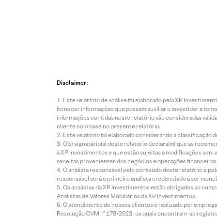
Disclaimer:
Este relatório de análise foi elaborado pela XP Investim
fornecer informações que possam auxiliar o investidor a toma
informações contidas neste relatório são consideradas válida
cliente com base no presente relatório.
Este relatório foi elaborado considerando a classificação d
O(s) signatário(s) deste relatório declara(m) que as reco
à XP Investimentos e que estão sujeitas a modificações sem 
receitas provenientes dos negócios e operações financeiras 
O analista responsável pelo conteúdo deste relatório e pe
responsável será o primeiro analista credenciado a ser menci
Os analistas da XP Investimentos estão obrigados ao cumpr
Analistas de Valores Mobiliários da XP Investimentos.
O atendimento de nossos clientes é realizado por empreg
Resolução CVM nº 178/2023, os quais encontram-se registrad