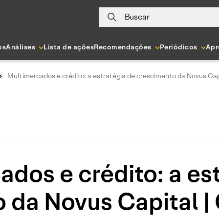
Buscar
os
Análises
Lista de ações
Recomendações
Periódicos
Apr
Multimercados e crédito: a estratégia de crescimento da Novus Capi
dos e crédito: a es
 da Novus Capital | 