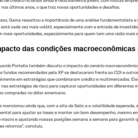
o de crédito no Brasil ainda é relativamente jovem, com muitas empre
nos últimos anos, o que traz novas oportunidades e desafios.
isso, Gama ressaltou a importância de uma análise fundamentalista e
 está cada vez mais volátil, especialmente com a entrada de investidore
 mais oportunidades, especialmente para quem tem uma visão mais es
mpacto das condições macroeconômicas 
duardo Portella também discutiu o impacto do cenário macroeconômi
os fundos recomendados pela XP se destacaram frente ao CDI e outros
almente em estratégias que combinaram crédito e multimercados. Ele
 nas estratégias de risco para capturar oportunidades em diferentes m
es compradas no dólar americano.
a mencionou ainda que, com a alta da Selic e a volatilidade esperada,
ental para ajustar as teses e manter um bom desempenho, mesmo em 
o macro e ajustando nossas posições semana a semana para garantir q
s retornos”, concluiu.