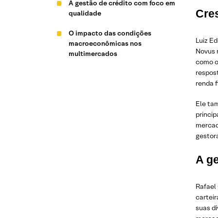
A gestão de crédito com foco em
Cres
qualidade
O impacto das condições
Luiz E
macroeconômicas nos
Novus 
multimercados
como o 
respos
renda f
Ele ta
princip
mercad
gestor
A g
Rafael
carteir
suas dí