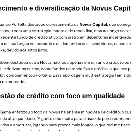
cimento e diversificação da Novus Capit
duardo Portella destacou o crescimento da
Novus Capital,
que começou
nasceu com uma estratégia macro e de renda fixa, mas ao longo do t
recente fundo de crédito ativo com lastro em debêntures incentivadas”
ta às mudanças no mercado e às demandas dos investidores, especia
ixa, devido aos altos juros.
mbém destacou que a Novus não foca apenas em um único produto ou e
al e derivamos outras, como fundos de renda fixa e crédito, o que nos 
o”, complementou Portella. Essa abordagem multiestratégia tem sido 
a no mercado.
estão de crédito com foco em qualidade
 Gama enfatizou o foco da Novus na análise minuciosa de crédito, o q
a de alta qualidade. “A gente olha muito para o risco de perda perman
vidas e amortizar, jogando para prazos mais longos, o que reduz o ris