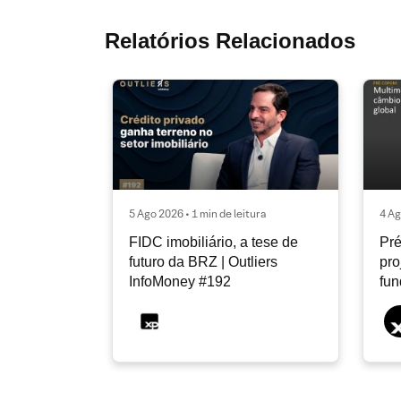
Relatórios Relacionados
5 Ago 2026 • 1 min de leitura
4 Ag
FIDC imobiliário, a tese de
Pré
futuro da BRZ | Outliers
pro
InfoMoney #192
fu