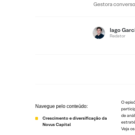
Gestora conversou
Iago Garc
Redator
O epis
Navegue pelo conteúdo:
partic
de aná
Crescimento e diversificação da
estraté
Novus Capital
Veja os