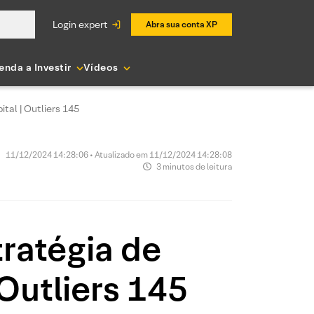
login expert
Abra sua conta XP
enda a Investir
Vídeos
tal | Outliers 145
11/12/2024 14:28:06 • Atualizado em 11/12/2024 14:28:08
3 minutos de leitura
tratégia de
Outliers 145