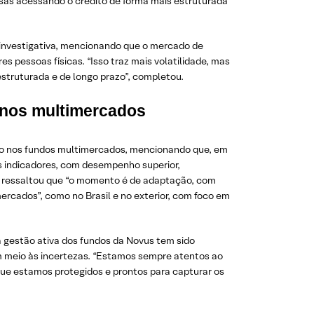
sas acessando o crédito de forma mais estruturada
 investigativa, mencionando que o mercado de
s pessoas físicas. “Isso traz mais volatilidade, mas
truturada e de longo prazo”, completou.
nos multimercados
co nos fundos multimercados, mencionando que, em
 indicadores, com desempenho superior,
 ressaltou que “o momento é de adaptação, com
ercados”, como no Brasil e no exterior, com foco em
 a gestão ativa dos fundos da Novus tem sido
meio às incertezas. “Estamos sempre atentos ao
ue estamos protegidos e prontos para capturar os