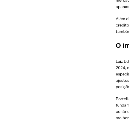
mercad
apenas 
Além d
crédito
também
O i
Luiz E
2024, 
especi
ajustes
posiçõ
Portell
fundam
cenári
melhore