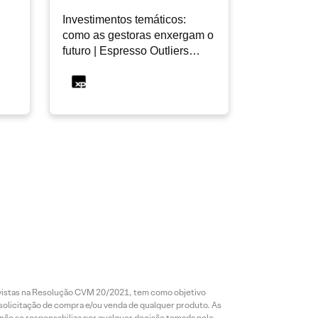
Investimentos temáticos:
como as gestoras enxergam o
futuro | Espresso Outliers
InfoMoney #19
revistas na Resolução CVM 20/2021, tem como objetivo
 solicitação de compra e/ou venda de qualquer produto. As
 não se responsabiliza por qualquer decisão tomada pelo