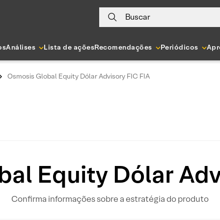
Buscar
os
Análises
Lista de ações
Recomendações
Periódicos
Apr
Osmosis Global Equity Dólar Advisory FIC FIA
al Equity Dólar Adv
Confirma informações sobre a estratégia do produto