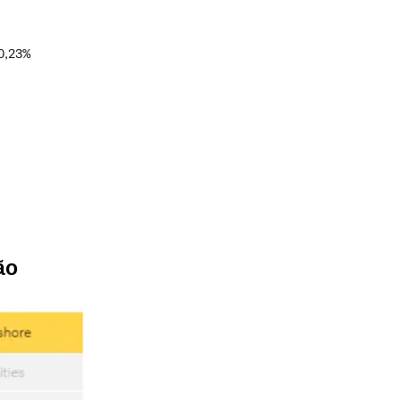
 0,23%
ão