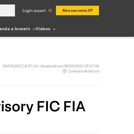
login expert
Abra sua conta XP
enda a Investir
Vídeos
24/03/2021 18:07:14 • Atualizado em 09/04/2021 18:07:56
1 minuto de leitura
isory FIC FIA