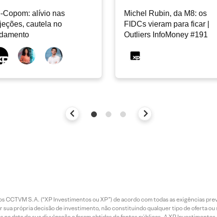
-Copom: alívio nas
Michel Rubin, da M8: os
jeções, cautela no
FIDCs vieram para ficar |
ndamento
Outliers InfoMoney #191
entos CCTVM S.A. (“XP Investimentos ou XP”) de acordo com todas as exigências p
r sua própria decisão de investimento, não constituindo qualquer tipo de oferta ou
s na data de sua divulgação e foram obtidas de fontes públicas. A XP Investimentos