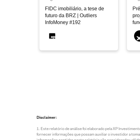
FIDC imobiliário, a tese de
Pré
futuro da BRZ | Outliers
pro
InfoMoney #192
fu
Disclaimer:
Este relatório de análise foi elaborado pela XP Investim
fornecer informações que possam auxiliar o investidor a toma
informações contidas neste relatório são consideradas válida