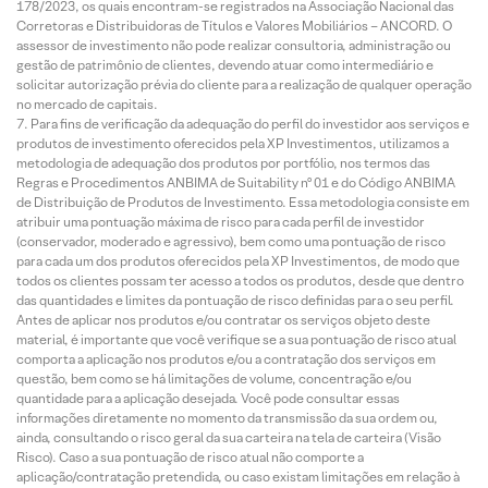
178/2023, os quais encontram-se registrados na Associação Nacional das
Corretoras e Distribuidoras de Títulos e Valores Mobiliários – ANCORD. O
assessor de investimento não pode realizar consultoria, administração ou
gestão de patrimônio de clientes, devendo atuar como intermediário e
solicitar autorização prévia do cliente para a realização de qualquer operação
no mercado de capitais.
Para fins de verificação da adequação do perfil do investidor aos serviços e
produtos de investimento oferecidos pela XP Investimentos, utilizamos a
metodologia de adequação dos produtos por portfólio, nos termos das
Regras e Procedimentos ANBIMA de Suitability nº 01 e do Código ANBIMA
de Distribuição de Produtos de Investimento. Essa metodologia consiste em
atribuir uma pontuação máxima de risco para cada perfil de investidor
(conservador, moderado e agressivo), bem como uma pontuação de risco
para cada um dos produtos oferecidos pela XP Investimentos, de modo que
todos os clientes possam ter acesso a todos os produtos, desde que dentro
das quantidades e limites da pontuação de risco definidas para o seu perfil.
Antes de aplicar nos produtos e/ou contratar os serviços objeto deste
material, é importante que você verifique se a sua pontuação de risco atual
comporta a aplicação nos produtos e/ou a contratação dos serviços em
questão, bem como se há limitações de volume, concentração e/ou
quantidade para a aplicação desejada. Você pode consultar essas
informações diretamente no momento da transmissão da sua ordem ou,
ainda, consultando o risco geral da sua carteira na tela de carteira (Visão
Risco). Caso a sua pontuação de risco atual não comporte a
aplicação/contratação pretendida, ou caso existam limitações em relação à