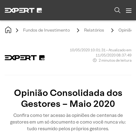
Fundos de Investimento
Relatórios
Opinião 
10/05/2020 10:01:31 • Atualizado em
11/05/2020 08:37:49
2 minutos de leitura
Opinião Consolidada dos
Gestores – Maio 2020
Confira como ter acesso às opiniões de centenas de
gestores em um só documento e como você nunca viu:
tudo resumido pelos próprios gestores.