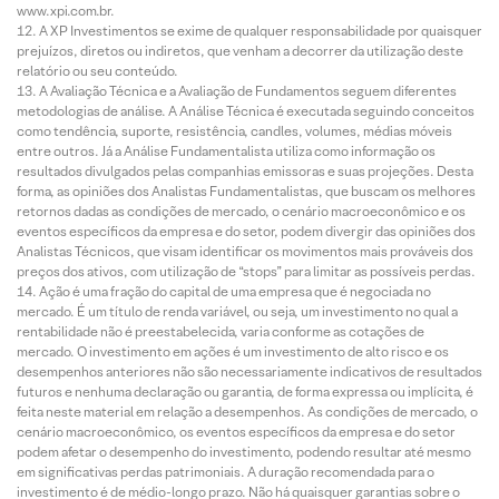
www.xpi.com.br.
A XP Investimentos se exime de qualquer responsabilidade por quaisquer
prejuízos, diretos ou indiretos, que venham a decorrer da utilização deste
relatório ou seu conteúdo.
A Avaliação Técnica e a Avaliação de Fundamentos seguem diferentes
metodologias de análise. A Análise Técnica é executada seguindo conceitos
como tendência, suporte, resistência, candles, volumes, médias móveis
entre outros. Já a Análise Fundamentalista utiliza como informação os
resultados divulgados pelas companhias emissoras e suas projeções. Desta
forma, as opiniões dos Analistas Fundamentalistas, que buscam os melhores
retornos dadas as condições de mercado, o cenário macroeconômico e os
eventos específicos da empresa e do setor, podem divergir das opiniões dos
Analistas Técnicos, que visam identificar os movimentos mais prováveis dos
preços dos ativos, com utilização de “stops” para limitar as possíveis perdas.
Ação é uma fração do capital de uma empresa que é negociada no
mercado. É um título de renda variável, ou seja, um investimento no qual a
rentabilidade não é preestabelecida, varia conforme as cotações de
mercado. O investimento em ações é um investimento de alto risco e os
desempenhos anteriores não são necessariamente indicativos de resultados
futuros e nenhuma declaração ou garantia, de forma expressa ou implícita, é
feita neste material em relação a desempenhos. As condições de mercado, o
cenário macroeconômico, os eventos específicos da empresa e do setor
podem afetar o desempenho do investimento, podendo resultar até mesmo
em significativas perdas patrimoniais. A duração recomendada para o
investimento é de médio-longo prazo. Não há quaisquer garantias sobre o