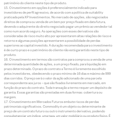
patrimônio do cliente neste tipo de produto.
O investimento em opções é preferencialmente indicado para
investidores de perfil agressivo, de acordo com a política de suitability
praticada pela XP Investimentos. No mercado de opções, são negociados
direitos de compra ou venda de um bem por preço fixado em data futura,
devendo o adquirente do direito negociado pagar um prêmio ao vendedor tal
como num acordo seguro. As operações com esses derivativos são
consideradas de risco muito alto por apresentarem altas relações de risco e
retorno e algumas posições apresentarem a possibilidade de perdas
superiores ao capital investido. A duração recomendada para o investimento
é de curto prazo e o patrimônio do cliente não está garantido neste tipo de
produto.
O investimento em termos são contratos para compra ou a venda de uma
determinada quantidade de ações, a um preço fixado, para liquidação em
prazo determinado. O prazo do contrato a Termo é livremente escolhido
pelos investidores, obedecendo o prazo mínimo de 16 dias e máximo de 999
dias corridos. O preço será o valor da ação adicionado de uma parcela
correspondente aos juros – que são fixados livremente em mercado, em
função do prazo do contrato. Toda transação a termo requer um depósito de
garantia. Essas garantias são prestadas em duas formas: cobertura ou
margem.
O investimento em Mercados Futuros embute riscos de perdas
patrimoniais significativos. Commodity é um objeto ou determinante de
preço de um contrato futuro ou outro instrumento derivativo, podendo
consubstanciar um índice, uma taxa, um valor mobiliário ou produto físico. É