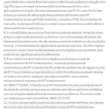
quantidade e/ou volume financeiro para a referida aplicação/contratação, isto
significa que, com base na composição atual da sua carteira, esta
aplicação/contratação não está adequada ao seu perfil. Em caso de dúvidas
sobre o processo de adequação dos produtos oferecidos pela XP
Investimentos ao seu perfil de investidor, consulte o FAQ. As condições de
mercado, mudanças climáticas e o cenário macroeconômico podem afetar o
desempenho do investimento.
A rentabilidade de produtos financeiros pode apresentar variações e seu
preço ou valor pode aumentar ou diminuir num curto espaço de tempo. Os
desempenhos anteriores não são necessariamente indicativos de resultados
futuros. A rentabilidade divulgada não é líquida de impostos. As informações
presentes neste material são baseadas em simulações e os resultados reais
poderão ser significativamente diferentes.
Este relatório é destinado à circulação exclusiva para a rede de
relacionamento da XP Investimentos, incluindo assessores de
investimentos da XP e clientes da XP, podendo também ser divulgado no site
da XP. Fica proibida sua reprodução ou redistribuição para qualquer pessoa,
no todo ou em parte, qualquer que seja o propósito, sem o prévio
consentimento expresso da XP Investimentos.
0800 77 20202. A Ouvidoria da XP Investimentos tem a missão de servir
de canal de contato sempre que os clientes que não se sentirem satisfeitos
com as soluções dadas pela empresa aos seus problemas. O contato pode
ser realizado por meio do telefone: 0800 722 3710.
O custo da operação e a política de cobrança estão definidos nas tabelas
de custos operacionais disponibilizadas no site da XP Investimentos: