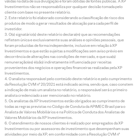
válidas na data de sua divulgação e foram obtidas de fontes públicas. A XP
Investimentos não se responsabiliza por qualquer decisão tomada pelo
cliente com base no presente relatório.
Este relatório foi elaborado considerando a classificação de risco dos
produtos de modo a gerar resultados de alocação para cada perfil de
investidor.
O(s) signatário(s) deste relatório declara(m) que as recomendações
refletem única e exclusivamente suas análises e opiniões pessoais, que
foram produzidas de forma independente, inclusive em relação à XP
Investimentos e que estão sujeitas a modificações sem aviso prévio em
decorrência de alterações nas condições de mercado, e que sua(s)
remuneração(es) é(são) indiretamente influenciada por receitas
provenientes dos negócios e operações financeiras realizadas pela XP
Investimentos.
O analista responsável pelo conteúdo deste relatório e pelo cumprimento
da Resolução CVM nº 20/2021 está indicado acima, sendo que, caso constem
a indicação de mais um analista no relatório, o responsável será o primeiro
analista credenciado a ser mencionado no relatório.
Os analistas da XP Investimentos estão obrigados ao cumprimento de
todas as regras previstas no Código de Conduta da APIMEC Brasil para o
Analista de Valores Mobiliários e na Política de Conduta dos Analistas de
Valores Mobiliários da XP Investimentos.
O atendimento de nossos clientes é realizado por empregados da XP
Investimentos ou por assessores de investimento que desempenham suas
atividades por meio da XP, em conformidade com a Resolução CVM nº