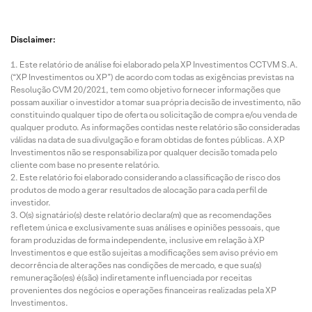
Disclaimer:
Este relatório de análise foi elaborado pela XP Investimentos CCTVM S.A.
(“XP Investimentos ou XP”) de acordo com todas as exigências previstas na
Resolução CVM 20/2021, tem como objetivo fornecer informações que
possam auxiliar o investidor a tomar sua própria decisão de investimento, não
constituindo qualquer tipo de oferta ou solicitação de compra e/ou venda de
qualquer produto. As informações contidas neste relatório são consideradas
válidas na data de sua divulgação e foram obtidas de fontes públicas. A XP
Investimentos não se responsabiliza por qualquer decisão tomada pelo
cliente com base no presente relatório.
Este relatório foi elaborado considerando a classificação de risco dos
produtos de modo a gerar resultados de alocação para cada perfil de
investidor.
O(s) signatário(s) deste relatório declara(m) que as recomendações
refletem única e exclusivamente suas análises e opiniões pessoais, que
foram produzidas de forma independente, inclusive em relação à XP
Investimentos e que estão sujeitas a modificações sem aviso prévio em
decorrência de alterações nas condições de mercado, e que sua(s)
remuneração(es) é(são) indiretamente influenciada por receitas
provenientes dos negócios e operações financeiras realizadas pela XP
Investimentos.