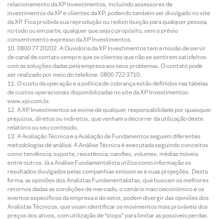
relacionamento da XP Investimentos, incluindo assessores de
investimentos da XP e clientes da XP, podendo também ser divulgado no site
da XP. Fica proibida sua reprodução ou redistribuição para qualquer pessoa,
no todo ou em parte, qualquer que seja o propósito, sem o prévio
consentimento expresso da XP Investimentos.
0800 77 20202. A Ouvidoria da XP Investimentos tem a missão de servir
de canal de contato sempre que os clientes que não se sentirem satisfeitos
com as soluções dadas pela empresa aos seus problemas. O contato pode
ser realizado por meio do telefone: 0800 722 3710.
O custo da operação e a política de cobrança estão definidos nas tabelas
de custos operacionais disponibilizadas no site da XP Investimentos:
www.xpi.com.br.
A XP Investimentos se exime de qualquer responsabilidade por quaisquer
prejuízos, diretos ou indiretos, que venham a decorrer da utilização deste
relatório ou seu conteúdo.
A Avaliação Técnica e a Avaliação de Fundamentos seguem diferentes
metodologias de análise. A Análise Técnica é executada seguindo conceitos
como tendência, suporte, resistência, candles, volumes, médias móveis
entre outros. Já a Análise Fundamentalista utiliza como informação os
resultados divulgados pelas companhias emissoras e suas projeções. Desta
forma, as opiniões dos Analistas Fundamentalistas, que buscam os melhores
retornos dadas as condições de mercado, o cenário macroeconômico e os
eventos específicos da empresa e do setor, podem divergir das opiniões dos
Analistas Técnicos, que visam identificar os movimentos mais prováveis dos
preços dos ativos, com utilização de “stops” para limitar as possíveis perdas.