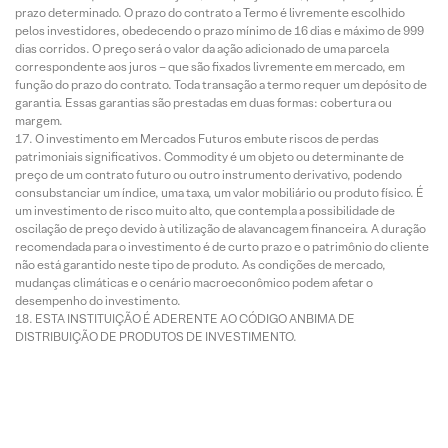
prazo determinado. O prazo do contrato a Termo é livremente escolhido
pelos investidores, obedecendo o prazo mínimo de 16 dias e máximo de 999
dias corridos. O preço será o valor da ação adicionado de uma parcela
correspondente aos juros – que são fixados livremente em mercado, em
função do prazo do contrato. Toda transação a termo requer um depósito de
garantia. Essas garantias são prestadas em duas formas: cobertura ou
margem.
O investimento em Mercados Futuros embute riscos de perdas
patrimoniais significativos. Commodity é um objeto ou determinante de
preço de um contrato futuro ou outro instrumento derivativo, podendo
consubstanciar um índice, uma taxa, um valor mobiliário ou produto físico. É
um investimento de risco muito alto, que contempla a possibilidade de
oscilação de preço devido à utilização de alavancagem financeira. A duração
recomendada para o investimento é de curto prazo e o patrimônio do cliente
não está garantido neste tipo de produto. As condições de mercado,
mudanças climáticas e o cenário macroeconômico podem afetar o
desempenho do investimento.
ESTA INSTITUIÇÃO É ADERENTE AO CÓDIGO ANBIMA DE
DISTRIBUIÇÃO DE PRODUTOS DE INVESTIMENTO.