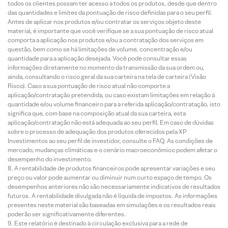
todos os clientes possam ter acesso a todos os produtos, desde que dentro
das quantidades e limites da pontuação de risco definidas para o seu perfil.
Antes de aplicar nos produtos e/ou contratar os serviços objeto deste
material, é importante que você verifique se a sua pontuação de risco atual
comporta a aplicação nos produtos e/ou a contratação dos serviços em
questão, bem como se há limitações de volume, concentração e/ou
quantidade para a aplicação desejada. Você pode consultar essas
informações diretamente no momento da transmissão da sua ordem ou,
ainda, consultando o risco geral da sua carteira na tela de carteira (Visão
Risco). Caso a sua pontuação de risco atual não comporte a
aplicação/contratação pretendida, ou caso existam limitações em relação à
quantidade e/ou volume financeiro para a referida aplicação/contratação, isto
significa que, com base na composição atual da sua carteira, esta
aplicação/contratação não está adequada ao seu perfil. Em caso de dúvidas
sobre o processo de adequação dos produtos oferecidos pela XP
Investimentos ao seu perfil de investidor, consulte o FAQ. As condições de
mercado, mudanças climáticas e o cenário macroeconômico podem afetar o
desempenho do investimento.
A rentabilidade de produtos financeiros pode apresentar variações e seu
preço ou valor pode aumentar ou diminuir num curto espaço de tempo. Os
desempenhos anteriores não são necessariamente indicativos de resultados
futuros. A rentabilidade divulgada não é líquida de impostos. As informações
presentes neste material são baseadas em simulações e os resultados reais
poderão ser significativamente diferentes.
Este relatório é destinado à circulação exclusiva para a rede de