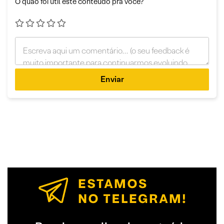
O quão foi útil este conteúdo pra você?
Enviar