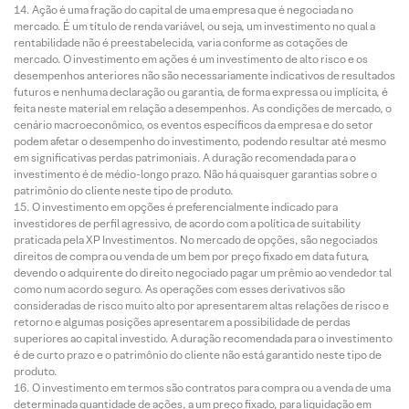
Ação é uma fração do capital de uma empresa que é negociada no
mercado. É um título de renda variável, ou seja, um investimento no qual a
rentabilidade não é preestabelecida, varia conforme as cotações de
mercado. O investimento em ações é um investimento de alto risco e os
desempenhos anteriores não são necessariamente indicativos de resultados
futuros e nenhuma declaração ou garantia, de forma expressa ou implícita, é
feita neste material em relação a desempenhos. As condições de mercado, o
cenário macroeconômico, os eventos específicos da empresa e do setor
podem afetar o desempenho do investimento, podendo resultar até mesmo
em significativas perdas patrimoniais. A duração recomendada para o
investimento é de médio-longo prazo. Não há quaisquer garantias sobre o
patrimônio do cliente neste tipo de produto.
O investimento em opções é preferencialmente indicado para
investidores de perfil agressivo, de acordo com a política de suitability
praticada pela XP Investimentos. No mercado de opções, são negociados
direitos de compra ou venda de um bem por preço fixado em data futura,
devendo o adquirente do direito negociado pagar um prêmio ao vendedor tal
como num acordo seguro. As operações com esses derivativos são
consideradas de risco muito alto por apresentarem altas relações de risco e
retorno e algumas posições apresentarem a possibilidade de perdas
superiores ao capital investido. A duração recomendada para o investimento
é de curto prazo e o patrimônio do cliente não está garantido neste tipo de
produto.
O investimento em termos são contratos para compra ou a venda de uma
determinada quantidade de ações, a um preço fixado, para liquidação em