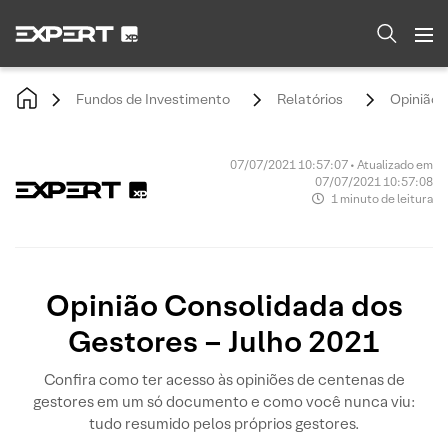
Fundos de Investimento
Relatórios
Opinião 
07/07/2021 10:57:07 • Atualizado em
07/07/2021 10:57:08
1 minuto de leitura
Opinião Consolidada dos
Gestores – Julho 2021
Confira como ter acesso às opiniões de centenas de
gestores em um só documento e como você nunca viu:
tudo resumido pelos próprios gestores.