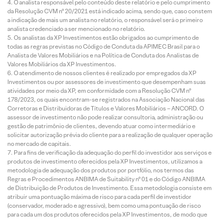
O analista responsável pelo conteúdo deste relatório e pelo cumprimento
da Resolução CVM nº 20/2021 está indicado acima, sendo que, caso constem
a indicação de mais um analista no relatório, o responsável será o primeiro
analista credenciado a ser mencionado no relatório.
Os analistas da XP Investimentos estão obrigados ao cumprimento de
todas as regras previstas no Código de Conduta da APIMEC Brasil para o
Analista de Valores Mobiliários e na Política de Conduta dos Analistas de
Valores Mobiliários da XP Investimentos.
O atendimento de nossos clientes é realizado por empregados da XP
Investimentos ou por assessores de investimento que desempenham suas
atividades por meio da XP, em conformidade com a Resolução CVM nº
178/2023, os quais encontram-se registrados na Associação Nacional das
Corretoras e Distribuidoras de Títulos e Valores Mobiliários – ANCORD. O
assessor de investimento não pode realizar consultoria, administração ou
gestão de patrimônio de clientes, devendo atuar como intermediário e
solicitar autorização prévia do cliente para a realização de qualquer operação
no mercado de capitais.
Para fins de verificação da adequação do perfil do investidor aos serviços e
produtos de investimento oferecidos pela XP Investimentos, utilizamos a
metodologia de adequação dos produtos por portfólio, nos termos das
Regras e Procedimentos ANBIMA de Suitability nº 01 e do Código ANBIMA
de Distribuição de Produtos de Investimento. Essa metodologia consiste em
atribuir uma pontuação máxima de risco para cada perfil de investidor
(conservador, moderado e agressivo), bem como uma pontuação de risco
para cada um dos produtos oferecidos pela XP Investimentos, de modo que