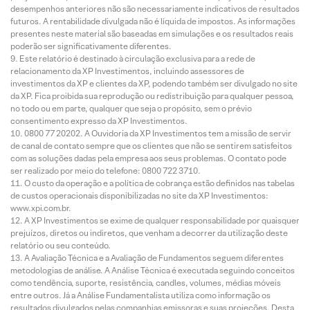
desempenhos anteriores não são necessariamente indicativos de resultados
futuros. A rentabilidade divulgada não é líquida de impostos. As informações
presentes neste material são baseadas em simulações e os resultados reais
poderão ser significativamente diferentes.
Este relatório é destinado à circulação exclusiva para a rede de
relacionamento da XP Investimentos, incluindo assessores de
investimentos da XP e clientes da XP, podendo também ser divulgado no site
da XP. Fica proibida sua reprodução ou redistribuição para qualquer pessoa,
no todo ou em parte, qualquer que seja o propósito, sem o prévio
consentimento expresso da XP Investimentos.
0800 77 20202. A Ouvidoria da XP Investimentos tem a missão de servir
de canal de contato sempre que os clientes que não se sentirem satisfeitos
com as soluções dadas pela empresa aos seus problemas. O contato pode
ser realizado por meio do telefone: 0800 722 3710.
O custo da operação e a política de cobrança estão definidos nas tabelas
de custos operacionais disponibilizadas no site da XP Investimentos:
www.xpi.com.br.
A XP Investimentos se exime de qualquer responsabilidade por quaisquer
prejuízos, diretos ou indiretos, que venham a decorrer da utilização deste
relatório ou seu conteúdo.
A Avaliação Técnica e a Avaliação de Fundamentos seguem diferentes
metodologias de análise. A Análise Técnica é executada seguindo conceitos
como tendência, suporte, resistência, candles, volumes, médias móveis
entre outros. Já a Análise Fundamentalista utiliza como informação os
resultados divulgados pelas companhias emissoras e suas projeções. Desta