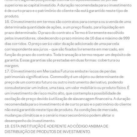
superiores ao capital investido. A duração recomendada para o investimento
é de curto prazo e o patrimônio do cliente não está garantido neste tipo de
produto.
O investimento em termos são contratos para compra ou a venda de uma
determinada quantidade de ações, a um preço fixado, para liquidação em
prazo determinado. O prazo do contrato a Termo é livremente escolhido
pelos investidores, obedecendo o prazo mínimo de 16 dias e máximo de 999
dias corridos. O preço será o valor da ação adicionado de uma parcela
correspondente aos juros – que são fixados livremente em mercado, em
função do prazo do contrato. Toda transação a termo requer um depósito de
garantia. Essas garantias são prestadas em duas formas: cobertura ou
margem.
O investimento em Mercados Futuros embute riscos de perdas
patrimoniais significativos. Commodity é um objeto ou determinante de
preço de um contrato futuro ou outro instrumento derivativo, podendo
consubstanciar um índice, uma taxa, um valor mobiliário ou produto físico. É
um investimento de risco muito alto, que contempla a possibilidade de
oscilação de preço devido à utilização de alavancagem financeira. A duração
recomendada para o investimento é de curto prazo e o patrimônio do cliente
não está garantido neste tipo de produto. As condições de mercado,
mudanças climáticas e o cenário macroeconômico podem afetar o
desempenho do investimento.
ESTA INSTITUIÇÃO É ADERENTE AO CÓDIGO ANBIMA DE
DISTRIBUIÇÃO DE PRODUTOS DE INVESTIMENTO.