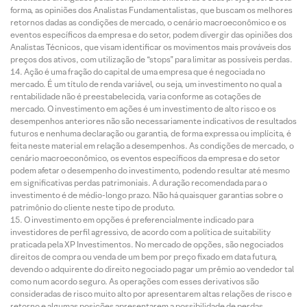
forma, as opiniões dos Analistas Fundamentalistas, que buscam os melhores
retornos dadas as condições de mercado, o cenário macroeconômico e os
eventos específicos da empresa e do setor, podem divergir das opiniões dos
Analistas Técnicos, que visam identificar os movimentos mais prováveis dos
preços dos ativos, com utilização de “stops” para limitar as possíveis perdas.
Ação é uma fração do capital de uma empresa que é negociada no
mercado. É um título de renda variável, ou seja, um investimento no qual a
rentabilidade não é preestabelecida, varia conforme as cotações de
mercado. O investimento em ações é um investimento de alto risco e os
desempenhos anteriores não são necessariamente indicativos de resultados
futuros e nenhuma declaração ou garantia, de forma expressa ou implícita, é
feita neste material em relação a desempenhos. As condições de mercado, o
cenário macroeconômico, os eventos específicos da empresa e do setor
podem afetar o desempenho do investimento, podendo resultar até mesmo
em significativas perdas patrimoniais. A duração recomendada para o
investimento é de médio-longo prazo. Não há quaisquer garantias sobre o
patrimônio do cliente neste tipo de produto.
O investimento em opções é preferencialmente indicado para
investidores de perfil agressivo, de acordo com a política de suitability
praticada pela XP Investimentos. No mercado de opções, são negociados
direitos de compra ou venda de um bem por preço fixado em data futura,
devendo o adquirente do direito negociado pagar um prêmio ao vendedor tal
como num acordo seguro. As operações com esses derivativos são
consideradas de risco muito alto por apresentarem altas relações de risco e
retorno e algumas posições apresentarem a possibilidade de perdas