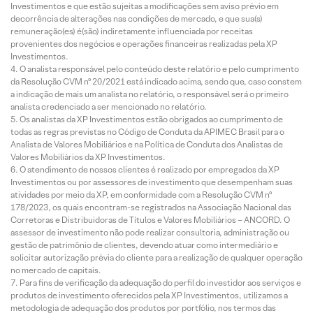
Investimentos e que estão sujeitas a modificações sem aviso prévio em
decorrência de alterações nas condições de mercado, e que sua(s)
remuneração(es) é(são) indiretamente influenciada por receitas
provenientes dos negócios e operações financeiras realizadas pela XP
Investimentos.
O analista responsável pelo conteúdo deste relatório e pelo cumprimento
da Resolução CVM nº 20/2021 está indicado acima, sendo que, caso constem
a indicação de mais um analista no relatório, o responsável será o primeiro
analista credenciado a ser mencionado no relatório.
Os analistas da XP Investimentos estão obrigados ao cumprimento de
todas as regras previstas no Código de Conduta da APIMEC Brasil para o
Analista de Valores Mobiliários e na Política de Conduta dos Analistas de
Valores Mobiliários da XP Investimentos.
O atendimento de nossos clientes é realizado por empregados da XP
Investimentos ou por assessores de investimento que desempenham suas
atividades por meio da XP, em conformidade com a Resolução CVM nº
178/2023, os quais encontram-se registrados na Associação Nacional das
Corretoras e Distribuidoras de Títulos e Valores Mobiliários – ANCORD. O
assessor de investimento não pode realizar consultoria, administração ou
gestão de patrimônio de clientes, devendo atuar como intermediário e
solicitar autorização prévia do cliente para a realização de qualquer operação
no mercado de capitais.
Para fins de verificação da adequação do perfil do investidor aos serviços e
produtos de investimento oferecidos pela XP Investimentos, utilizamos a
metodologia de adequação dos produtos por portfólio, nos termos das