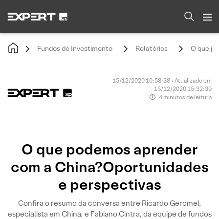
Fundos de Investimento
Relatórios
O que po
15/12/2020 10:58:38 • Atualizado em
15/12/2020 15:32:39
4 minutos de leitura
O que podemos aprender
com a China?Oportunidades
e perspectivas
Confira o resumo da conversa entre Ricardo Geromel,
especialista em China, e Fabiano Cintra, da equipe de fundos