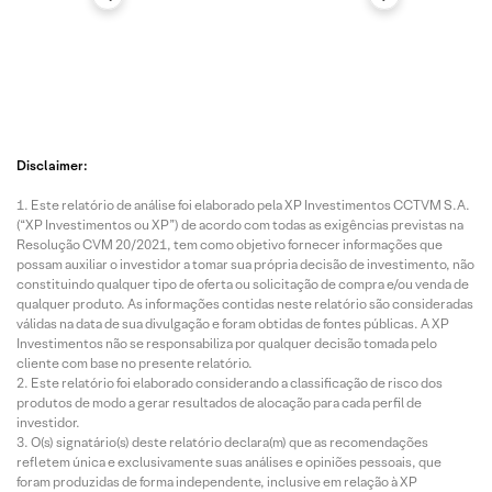
Disclaimer:
Este relatório de análise foi elaborado pela XP Investimentos CCTVM S.A.
(“XP Investimentos ou XP”) de acordo com todas as exigências previstas na
Resolução CVM 20/2021, tem como objetivo fornecer informações que
possam auxiliar o investidor a tomar sua própria decisão de investimento, não
constituindo qualquer tipo de oferta ou solicitação de compra e/ou venda de
qualquer produto. As informações contidas neste relatório são consideradas
válidas na data de sua divulgação e foram obtidas de fontes públicas. A XP
Investimentos não se responsabiliza por qualquer decisão tomada pelo
cliente com base no presente relatório.
Este relatório foi elaborado considerando a classificação de risco dos
produtos de modo a gerar resultados de alocação para cada perfil de
investidor.
O(s) signatário(s) deste relatório declara(m) que as recomendações
refletem única e exclusivamente suas análises e opiniões pessoais, que
foram produzidas de forma independente, inclusive em relação à XP