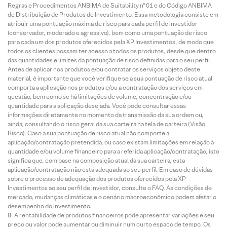
Regras e Procedimentos ANBIMA de Suitability nº 01 e do Código ANBIMA
de Distribuição de Produtos de Investimento. Essa metodologia consiste em
atribuir uma pontuação máxima de risco para cada perfil de investidor
(conservador, moderado e agressivo), bem como uma pontuação de risco
para cada um dos produtos oferecidos pela XP Investimentos, de modo que
todos os clientes possam ter acesso a todos os produtos, desde que dentro
das quantidades e limites da pontuação de risco definidas para o seu perfil.
Antes de aplicar nos produtos e/ou contratar os serviços objeto deste
material, é importante que você verifique se a sua pontuação de risco atual
comporta a aplicação nos produtos e/ou a contratação dos serviços em
questão, bem como se há limitações de volume, concentração e/ou
quantidade para a aplicação desejada. Você pode consultar essas
informações diretamente no momento da transmissão da sua ordem ou,
ainda, consultando o risco geral da sua carteira na tela de carteira (Visão
Risco). Caso a sua pontuação de risco atual não comporte a
aplicação/contratação pretendida, ou caso existam limitações em relação à
quantidade e/ou volume financeiro para a referida aplicação/contratação, isto
significa que, com base na composição atual da sua carteira, esta
aplicação/contratação não está adequada ao seu perfil. Em caso de dúvidas
sobre o processo de adequação dos produtos oferecidos pela XP
Investimentos ao seu perfil de investidor, consulte o FAQ. As condições de
mercado, mudanças climáticas e o cenário macroeconômico podem afetar o
desempenho do investimento.
A rentabilidade de produtos financeiros pode apresentar variações e seu
preço ou valor pode aumentar ou diminuir num curto espaço de tempo. Os