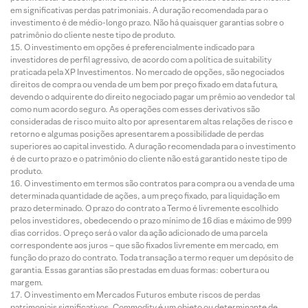
em significativas perdas patrimoniais. A duração recomendada para o
investimento é de médio-longo prazo. Não há quaisquer garantias sobre o
patrimônio do cliente neste tipo de produto.
O investimento em opções é preferencialmente indicado para
investidores de perfil agressivo, de acordo com a política de suitability
praticada pela XP Investimentos. No mercado de opções, são negociados
direitos de compra ou venda de um bem por preço fixado em data futura,
devendo o adquirente do direito negociado pagar um prêmio ao vendedor tal
como num acordo seguro. As operações com esses derivativos são
consideradas de risco muito alto por apresentarem altas relações de risco e
retorno e algumas posições apresentarem a possibilidade de perdas
superiores ao capital investido. A duração recomendada para o investimento
é de curto prazo e o patrimônio do cliente não está garantido neste tipo de
produto.
O investimento em termos são contratos para compra ou a venda de uma
determinada quantidade de ações, a um preço fixado, para liquidação em
prazo determinado. O prazo do contrato a Termo é livremente escolhido
pelos investidores, obedecendo o prazo mínimo de 16 dias e máximo de 999
dias corridos. O preço será o valor da ação adicionado de uma parcela
correspondente aos juros – que são fixados livremente em mercado, em
função do prazo do contrato. Toda transação a termo requer um depósito de
garantia. Essas garantias são prestadas em duas formas: cobertura ou
margem.
O investimento em Mercados Futuros embute riscos de perdas
patrimoniais significativos. Commodity é um objeto ou determinante de