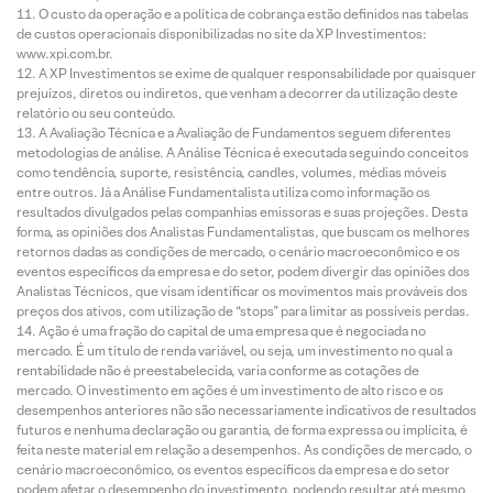
O custo da operação e a política de cobrança estão definidos nas tabelas
de custos operacionais disponibilizadas no site da XP Investimentos:
www.xpi.com.br.
A XP Investimentos se exime de qualquer responsabilidade por quaisquer
prejuízos, diretos ou indiretos, que venham a decorrer da utilização deste
relatório ou seu conteúdo.
A Avaliação Técnica e a Avaliação de Fundamentos seguem diferentes
metodologias de análise. A Análise Técnica é executada seguindo conceitos
como tendência, suporte, resistência, candles, volumes, médias móveis
entre outros. Já a Análise Fundamentalista utiliza como informação os
resultados divulgados pelas companhias emissoras e suas projeções. Desta
forma, as opiniões dos Analistas Fundamentalistas, que buscam os melhores
retornos dadas as condições de mercado, o cenário macroeconômico e os
eventos específicos da empresa e do setor, podem divergir das opiniões dos
Analistas Técnicos, que visam identificar os movimentos mais prováveis dos
preços dos ativos, com utilização de “stops” para limitar as possíveis perdas.
Ação é uma fração do capital de uma empresa que é negociada no
mercado. É um título de renda variável, ou seja, um investimento no qual a
rentabilidade não é preestabelecida, varia conforme as cotações de
mercado. O investimento em ações é um investimento de alto risco e os
desempenhos anteriores não são necessariamente indicativos de resultados
futuros e nenhuma declaração ou garantia, de forma expressa ou implícita, é
feita neste material em relação a desempenhos. As condições de mercado, o
cenário macroeconômico, os eventos específicos da empresa e do setor
podem afetar o desempenho do investimento, podendo resultar até mesmo