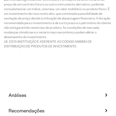
preço de um contrato futuro ou outro instrumento derivativo, podendo
consubstanciar um índice, uma taxa, um valor mobiliário ou produto físico. É
um investimento de risco muito alto, que contempla a possibilidade de
oscilação de preço devido à utilização de alavancagem financeira. A duração
recomendada para o investimento é de curto prazo e o patrimônio do cliente
não está garantido neste tipo de produto. As condições de mercado,
mudanças climáticas e o cenário macroeconômico podem afetar o
desempenho do investimento.
ESTA INSTITUIÇÃO É ADERENTE AO CÓDIGO ANBIMA DE
DISTRIBUIÇÃO DE PRODUTOS DE INVESTIMENTO.
Análises
Recomendações