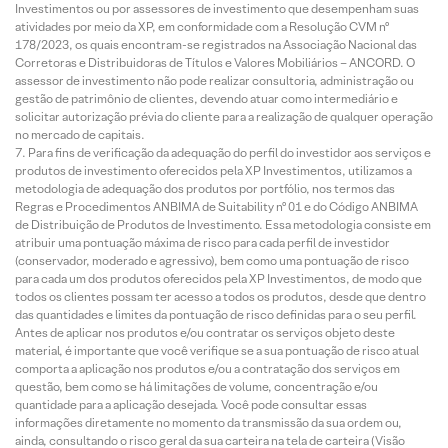
Investimentos ou por assessores de investimento que desempenham suas
atividades por meio da XP, em conformidade com a Resolução CVM nº
178/2023, os quais encontram-se registrados na Associação Nacional das
Corretoras e Distribuidoras de Títulos e Valores Mobiliários – ANCORD. O
assessor de investimento não pode realizar consultoria, administração ou
gestão de patrimônio de clientes, devendo atuar como intermediário e
solicitar autorização prévia do cliente para a realização de qualquer operação
no mercado de capitais.
Para fins de verificação da adequação do perfil do investidor aos serviços e
produtos de investimento oferecidos pela XP Investimentos, utilizamos a
metodologia de adequação dos produtos por portfólio, nos termos das
Regras e Procedimentos ANBIMA de Suitability nº 01 e do Código ANBIMA
de Distribuição de Produtos de Investimento. Essa metodologia consiste em
atribuir uma pontuação máxima de risco para cada perfil de investidor
(conservador, moderado e agressivo), bem como uma pontuação de risco
para cada um dos produtos oferecidos pela XP Investimentos, de modo que
todos os clientes possam ter acesso a todos os produtos, desde que dentro
das quantidades e limites da pontuação de risco definidas para o seu perfil.
Antes de aplicar nos produtos e/ou contratar os serviços objeto deste
material, é importante que você verifique se a sua pontuação de risco atual
comporta a aplicação nos produtos e/ou a contratação dos serviços em
questão, bem como se há limitações de volume, concentração e/ou
quantidade para a aplicação desejada. Você pode consultar essas
informações diretamente no momento da transmissão da sua ordem ou,
ainda, consultando o risco geral da sua carteira na tela de carteira (Visão