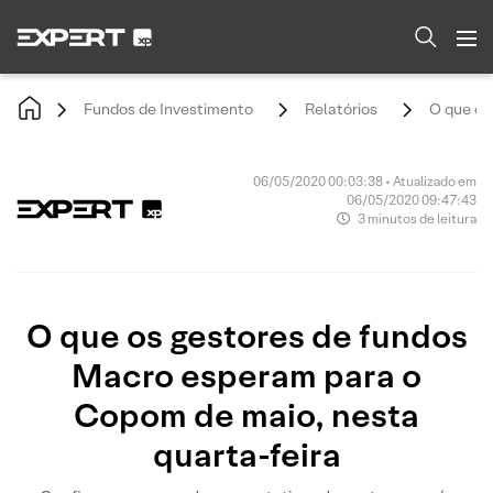
Fundos de Investimento
Relatórios
O que os
06/05/2020 00:03:38 • Atualizado em
06/05/2020 09:47:43
3 minutos de leitura
O que os gestores de fundos
Macro esperam para o
Copom de maio, nesta
quarta-feira