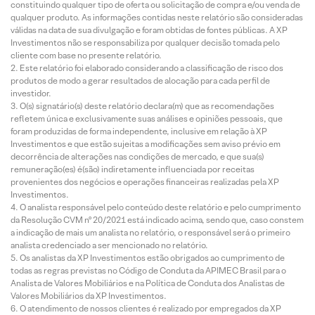
constituindo qualquer tipo de oferta ou solicitação de compra e/ou venda de
qualquer produto. As informações contidas neste relatório são consideradas
válidas na data de sua divulgação e foram obtidas de fontes públicas. A XP
Investimentos não se responsabiliza por qualquer decisão tomada pelo
cliente com base no presente relatório.
Este relatório foi elaborado considerando a classificação de risco dos
produtos de modo a gerar resultados de alocação para cada perfil de
investidor.
O(s) signatário(s) deste relatório declara(m) que as recomendações
refletem única e exclusivamente suas análises e opiniões pessoais, que
foram produzidas de forma independente, inclusive em relação à XP
Investimentos e que estão sujeitas a modificações sem aviso prévio em
decorrência de alterações nas condições de mercado, e que sua(s)
remuneração(es) é(são) indiretamente influenciada por receitas
provenientes dos negócios e operações financeiras realizadas pela XP
Investimentos.
O analista responsável pelo conteúdo deste relatório e pelo cumprimento
da Resolução CVM nº 20/2021 está indicado acima, sendo que, caso constem
a indicação de mais um analista no relatório, o responsável será o primeiro
analista credenciado a ser mencionado no relatório.
Os analistas da XP Investimentos estão obrigados ao cumprimento de
todas as regras previstas no Código de Conduta da APIMEC Brasil para o
Analista de Valores Mobiliários e na Política de Conduta dos Analistas de
Valores Mobiliários da XP Investimentos.
O atendimento de nossos clientes é realizado por empregados da XP