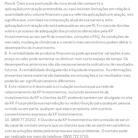
Risco). Caso a sua pontuação de risco atual não comporte a
aplicação/contratação pretendida, ou caso existam limitações em relação à
quantidade e/ou volume financeiro para a referida aplicação/contratação, isto
significa que, com base na composição atual da sua carteira, esta
aplicação/contratação não está adequada ao seu perfil. Em caso de dúvidas
sobre o processo de adequação dos produtos oferecidos pela XP
Investimentos ao seu perfil de investidor, consulte o FAQ. As condições de
mercado, mudanças climáticas e o cenário macroeconômico podem afetar o
desempenho do investimento.
A rentabilidade de produtos financeiros pode apresentar variações e seu
preço ou valor pode aumentar ou diminuir num curto espaço de tempo. Os
desempenhos anteriores não são necessariamente indicativos de resultados
futuros. A rentabilidade divulgada não é líquida de impostos. As informações
presentes neste material são baseadas em simulações e os resultados reais
poderão ser significativamente diferentes.
Este relatório é destinado à circulação exclusiva para a rede de
relacionamento da XP Investimentos, incluindo assessores de
investimentos da XP e clientes da XP, podendo também ser divulgado no site
da XP. Fica proibida sua reprodução ou redistribuição para qualquer pessoa,
no todo ou em parte, qualquer que seja o propósito, sem o prévio
consentimento expresso da XP Investimentos.
0800 77 20202. A Ouvidoria da XP Investimentos tem a missão de servir
de canal de contato sempre que os clientes que não se sentirem satisfeitos
com as soluções dadas pela empresa aos seus problemas. O contato pode
ser realizado por meio do telefone: 0800 722 3710.