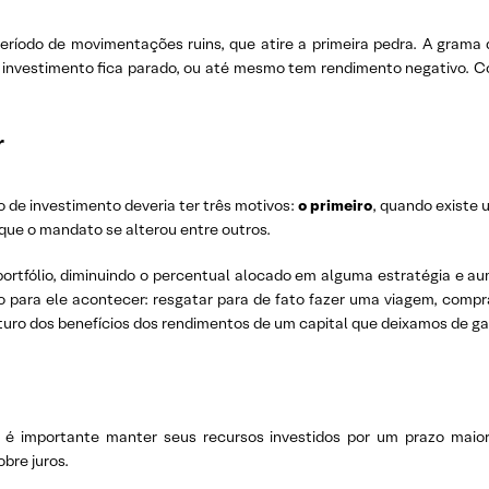
odo de movimentações ruins, que atire a primeira pedra. A grama 
nvestimento fica parado, ou até mesmo tem rendimento negativo. Com
r
 de investimento deveria ter três motivos:
o primeiro
, quando existe 
que o mandato se alterou entre outros.
 portfólio, diminuindo o percentual alocado em alguma estratégia e 
zo para ele acontecer: resgatar para de fato fazer uma viagem, comp
futuro dos benefícios dos rendimentos de um capital que deixamos de ga
 é importante manter seus recursos investidos por um prazo maio
bre juros.