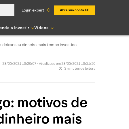
login expert
Abra sua conta XP
enda a Investir
Vídeos
a deixar seu dinheiro mais tempo investido
28/05/2021 10:20:07 • Atualizado em 28/05/2021 10:51:50
3 minutos de leitura
go: motivos de
dinheiro mais