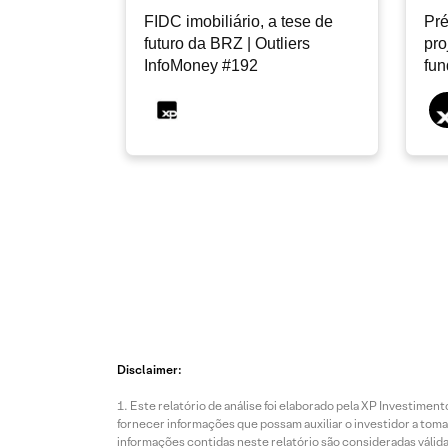
FIDC imobiliário, a tese de
Pré
futuro da BRZ | Outliers
pro
InfoMoney #192
fu
Disclaimer:
Este relatório de análise foi elaborado pela XP Investim
fornecer informações que possam auxiliar o investidor a toma
informações contidas neste relatório são consideradas válida