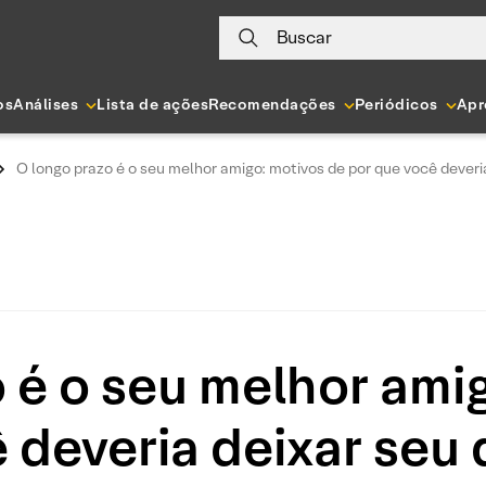
Buscar
os
Análises
Lista de ações
Recomendações
Periódicos
Apr
O longo prazo é o seu melhor amigo: motivos de por que você deveri
 é o seu melhor ami
 deveria deixar seu 