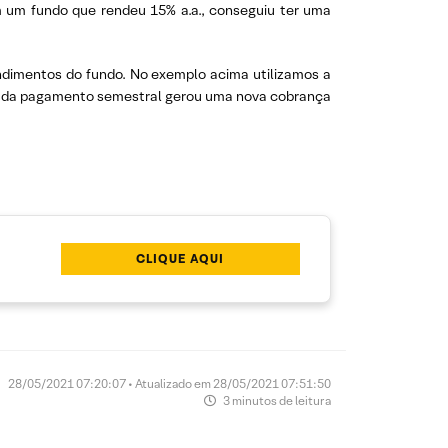
em um fundo que rendeu 15% a.a., conseguiu ter uma
endimentos do fundo. No exemplo acima utilizamos a
o, cada pagamento semestral gerou uma nova cobrança
CLIQUE AQUI
28/05/2021 07:20:07 • Atualizado em 28/05/2021 07:51:50
3 minutos de leitura