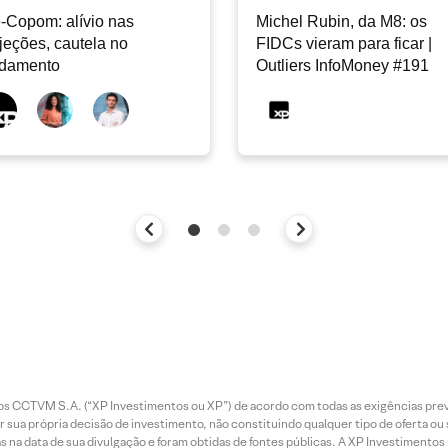
-Copom: alívio nas
Michel Rubin, da M8: os
jeções, cautela no
FIDCs vieram para ficar |
ndamento
Outliers InfoMoney #191
entos CCTVM S.A. (“XP Investimentos ou XP”) de acordo com todas as exigências p
r sua própria decisão de investimento, não constituindo qualquer tipo de oferta ou
s na data de sua divulgação e foram obtidas de fontes públicas. A XP Investimentos