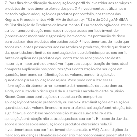
Para fins de verificação da adequação do perfil do investidor aos serviços e
produtos de investimento oferecidos pela XP Investimentos, utilizamos a
metodologia de adequação dos produtos por portfólio, nos termos das
Regras e Procedimentos ANBIMA de Suitability nº 01 e do Código ANBIMA
de Distribuição de Produtos de Investimento. Essa metodologia consiste em
atribuir uma pontuação máxima de risco para cada perfil de investidor
(conservador, moderado e agressivo), bem como uma pontuação de risco
para cada um dos produtos oferecidos pela XP Investimentos, de modo que
todos os clientes possam ter acesso a todos os produtos, desde que dentro
das quantidades e limites da pontuação de risco definidas para o seu perfil.
Antes de aplicar nos produtos e/ou contratar os serviços objeto deste
material, é importante que você verifique se a sua pontuação de risco atual
comporta a aplicação nos produtos e/ou a contratação dos serviços em
questão, bem como se há limitações de volume, concentração e/ou
quantidade para a aplicação desejada. Você pode consultar essas
informações diretamente no momento da transmissão da sua ordem ou,
ainda, consultando o risco geral da sua carteira na tela de carteira (Visão
Risco). Caso a sua pontuação de risco atual não comporte a
aplicação/contratação pretendida, ou caso existam limitações em relação à
quantidade e/ou volume financeiro para a referida aplicação/contratação, isto
significa que, com base na composição atual da sua carteira, esta
aplicação/contratação não está adequada ao seu perfil. Em caso de dúvidas
sobre o processo de adequação dos produtos oferecidos pela XP
Investimentos ao seu perfil de investidor, consulte o FAQ. As condições de
mercado, mudanças climáticas e o cenário macroeconômico podem afetar o