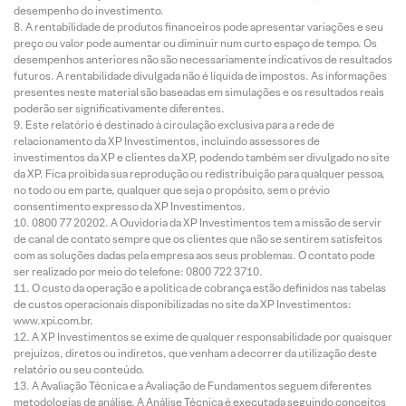
desempenho do investimento.
A rentabilidade de produtos financeiros pode apresentar variações e seu
preço ou valor pode aumentar ou diminuir num curto espaço de tempo. Os
desempenhos anteriores não são necessariamente indicativos de resultados
futuros. A rentabilidade divulgada não é líquida de impostos. As informações
presentes neste material são baseadas em simulações e os resultados reais
poderão ser significativamente diferentes.
Este relatório é destinado à circulação exclusiva para a rede de
relacionamento da XP Investimentos, incluindo assessores de
investimentos da XP e clientes da XP, podendo também ser divulgado no site
da XP. Fica proibida sua reprodução ou redistribuição para qualquer pessoa,
no todo ou em parte, qualquer que seja o propósito, sem o prévio
consentimento expresso da XP Investimentos.
0800 77 20202. A Ouvidoria da XP Investimentos tem a missão de servir
de canal de contato sempre que os clientes que não se sentirem satisfeitos
com as soluções dadas pela empresa aos seus problemas. O contato pode
ser realizado por meio do telefone: 0800 722 3710.
O custo da operação e a política de cobrança estão definidos nas tabelas
de custos operacionais disponibilizadas no site da XP Investimentos:
www.xpi.com.br.
A XP Investimentos se exime de qualquer responsabilidade por quaisquer
prejuízos, diretos ou indiretos, que venham a decorrer da utilização deste
relatório ou seu conteúdo.
A Avaliação Técnica e a Avaliação de Fundamentos seguem diferentes
metodologias de análise. A Análise Técnica é executada seguindo conceitos