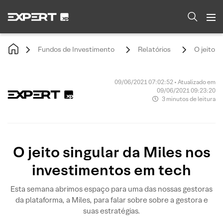
Fundos de Investimento
Relatórios
O jeito 
09/06/2021 07:02:52 • Atualizado em
09/06/2021 09:23:20
3 minutos de leitura
O jeito singular da Miles nos
investimentos em tech
Esta semana abrimos espaço para uma das nossas gestoras
da plataforma, a Miles, para falar sobre sobre a gestora e
suas estratégias.