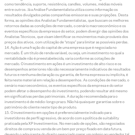
como tendência, suporte, resistência, candles, volumes, médias móveis
entre outros. Já a Análise Fundamentalista utiliza como informação os
resultados divulgados pelas companhias emissoras e suas projeções. Desta
forma, as opiniões dos Analistas Fundamentalistas, que buscam os melhores
retornos dadas as condições de mercado, o cenário macroeconômico e os
eventos específicos da empresa e do setor, podem divergir das opiniões dos
Analistas Técnicos, que visam identificar os movimentos mais prováveis dos
preços dos ativos, com utilização de “stops” para limitar as possíveis perdas.
Ação é uma fração do capital de uma empresa que é negociada no
mercado. É um título de renda variável, ou seja, um investimento no qual a
rentabilidade não é preestabelecida, varia conforme as cotações de
mercado. O investimento em ações é um investimento de alto risco e os
desempenhos anteriores não são necessariamente indicativos de resultados
futuros e nenhuma declaração ou garantia, de forma expressa ou implícita, é
feita neste material em relação a desempenhos. As condições de mercado, o
cenário macroeconômico, os eventos específicos da empresa e do setor
podem afetar o desempenho do investimento, podendo resultar até mesmo
em significativas perdas patrimoniais. A duração recomendada para o
investimento é de médio-longo prazo. Não há quaisquer garantias sobre o
patrimônio do cliente neste tipo de produto.
O investimento em opções é preferencialmente indicado para
investidores de perfil agressivo, de acordo com a política de suitability
praticada pela XP Investimentos. No mercado de opções, são negociados
direitos de compra ou venda de um bem por preço fixado em data futura,
devendo o adquirente do direito negociado pagar um prêmio ao vendedor tal