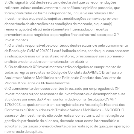
O(s) signatário(s) deste relatório declara(m) que as recomendações
refletem única e exclusivamente suas análises e opiniões pessoais, que
foram produzidas de forma independente, inclusive em relação à XP
Investimentos e que estão sujeitas a modificações sem aviso prévio em
decorrência de alterações nas condições de mercado, e que sua(s)
remuneração(es) é(são) indiretamente influenciada por receitas
provenientes dos negócios e operações financeiras realizadas pela XP
Investimentos.
O analista responsável pelo conteúdo deste relatório e pelo cumprimento
da Resolução CVM nº 20/2021 está indicado acima, sendo que, caso constem
a indicação de mais um analista no relatório, o responsável será o primeiro
analista credenciado a ser mencionado no relatório.
Os analistas da XP Investimentos estão obrigados ao cumprimento de
todas as regras previstas no Código de Conduta da APIMEC Brasil para o
Analista de Valores Mobiliários e na Política de Conduta dos Analistas de
Valores Mobiliários da XP Investimentos.
O atendimento de nossos clientes é realizado por empregados da XP
Investimentos ou por assessores de investimento que desempenham suas
atividades por meio da XP, em conformidade com a Resolução CVM nº
178/2023, os quais encontram-se registrados na Associação Nacional das
Corretoras e Distribuidoras de Títulos e Valores Mobiliários – ANCORD. O
assessor de investimento não pode realizar consultoria, administração ou
gestão de patrimônio de clientes, devendo atuar como intermediário e
solicitar autorização prévia do cliente para a realização de qualquer operação
no mercado de capitais.