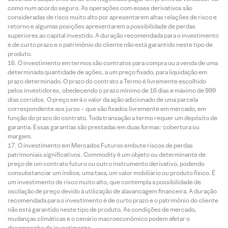
como num acordo seguro. As operações com esses derivativos são
consideradas de risco muito alto por apresentarem altas relações de risco e
retorno e algumas posições apresentarem a possibilidade de perdas
superiores ao capital investido. A duração recomendada para o investimento
é de curto prazo e o patrimônio do cliente não está garantido neste tipo de
produto.
O investimento em termos são contratos para compra ou a venda de uma
determinada quantidade de ações, a um preço fixado, para liquidação em
prazo determinado. O prazo do contrato a Termo é livremente escolhido
pelos investidores, obedecendo o prazo mínimo de 16 dias e máximo de 999
dias corridos. O preço será o valor da ação adicionado de uma parcela
correspondente aos juros – que são fixados livremente em mercado, em
função do prazo do contrato. Toda transação a termo requer um depósito de
garantia. Essas garantias são prestadas em duas formas: cobertura ou
margem.
O investimento em Mercados Futuros embute riscos de perdas
patrimoniais significativos. Commodity é um objeto ou determinante de
preço de um contrato futuro ou outro instrumento derivativo, podendo
consubstanciar um índice, uma taxa, um valor mobiliário ou produto físico. É
um investimento de risco muito alto, que contempla a possibilidade de
oscilação de preço devido à utilização de alavancagem financeira. A duração
recomendada para o investimento é de curto prazo e o patrimônio do cliente
não está garantido neste tipo de produto. As condições de mercado,
mudanças climáticas e o cenário macroeconômico podem afetar o
desempenho do investimento.