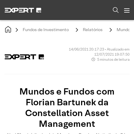
Fundos de Investimento
Relatórios
Mundos e
14/06/2021 20:17:23 • Atualizado em
12/07/2021 19:07:50
5 minutos de leitura
Mundos e Fundos com
Florian Bartunek da
Constellation Asset
Management