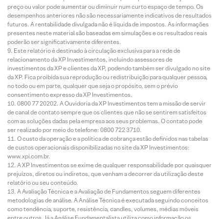
preço ou valor pode aumentar ou diminuir num curto espaço de tempo. Os
desempenhos anteriores não são necessariamente indicativos de resultados
futuros. A rentabilidade divulgada não é líquida de impostos. As informações
presentes neste material são baseadas em simulações e os resultados reais
poderão ser significativamente diferentes.
Este relatório é destinado à circulação exclusiva para a rede de
relacionamento da XP Investimentos, incluindo assessores de
investimentos da XP e clientes da XP, podendo também ser divulgado no site
da XP. Fica proibida sua reprodução ou redistribuição para qualquer pessoa,
no todo ou em parte, qualquer que seja o propósito, sem o prévio
consentimento expresso da XP Investimentos.
0800 77 20202. A Ouvidoria da XP Investimentos tem a missão de servir
de canal de contato sempre que os clientes que não se sentirem satisfeitos
com as soluções dadas pela empresa aos seus problemas. O contato pode
ser realizado por meio do telefone: 0800 722 3710.
O custo da operação e a política de cobrança estão definidos nas tabelas
de custos operacionais disponibilizadas no site da XP Investimentos:
www.xpi.com.br.
A XP Investimentos se exime de qualquer responsabilidade por quaisquer
prejuízos, diretos ou indiretos, que venham a decorrer da utilização deste
relatório ou seu conteúdo.
A Avaliação Técnica e a Avaliação de Fundamentos seguem diferentes
metodologias de análise. A Análise Técnica é executada seguindo conceitos
como tendência, suporte, resistência, candles, volumes, médias móveis
entre outros. Já a Análise Fundamentalista utiliza como informação os