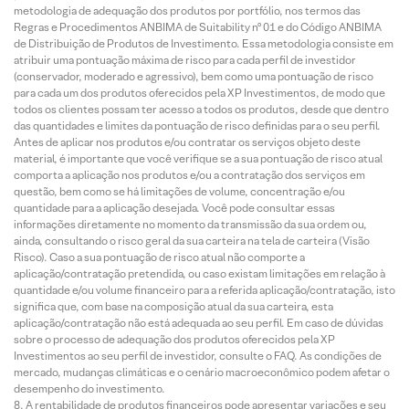
metodologia de adequação dos produtos por portfólio, nos termos das
Regras e Procedimentos ANBIMA de Suitability nº 01 e do Código ANBIMA
de Distribuição de Produtos de Investimento. Essa metodologia consiste em
atribuir uma pontuação máxima de risco para cada perfil de investidor
(conservador, moderado e agressivo), bem como uma pontuação de risco
para cada um dos produtos oferecidos pela XP Investimentos, de modo que
todos os clientes possam ter acesso a todos os produtos, desde que dentro
das quantidades e limites da pontuação de risco definidas para o seu perfil.
Antes de aplicar nos produtos e/ou contratar os serviços objeto deste
material, é importante que você verifique se a sua pontuação de risco atual
comporta a aplicação nos produtos e/ou a contratação dos serviços em
questão, bem como se há limitações de volume, concentração e/ou
quantidade para a aplicação desejada. Você pode consultar essas
informações diretamente no momento da transmissão da sua ordem ou,
ainda, consultando o risco geral da sua carteira na tela de carteira (Visão
Risco). Caso a sua pontuação de risco atual não comporte a
aplicação/contratação pretendida, ou caso existam limitações em relação à
quantidade e/ou volume financeiro para a referida aplicação/contratação, isto
significa que, com base na composição atual da sua carteira, esta
aplicação/contratação não está adequada ao seu perfil. Em caso de dúvidas
sobre o processo de adequação dos produtos oferecidos pela XP
Investimentos ao seu perfil de investidor, consulte o FAQ. As condições de
mercado, mudanças climáticas e o cenário macroeconômico podem afetar o
desempenho do investimento.
A rentabilidade de produtos financeiros pode apresentar variações e seu