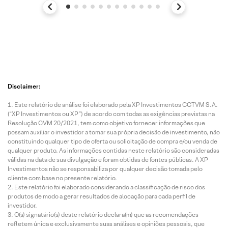
Disclaimer:
Este relatório de análise foi elaborado pela XP Investimentos CCTVM S.A.
(“XP Investimentos ou XP”) de acordo com todas as exigências previstas na
Resolução CVM 20/2021, tem como objetivo fornecer informações que
possam auxiliar o investidor a tomar sua própria decisão de investimento, não
constituindo qualquer tipo de oferta ou solicitação de compra e/ou venda de
qualquer produto. As informações contidas neste relatório são consideradas
válidas na data de sua divulgação e foram obtidas de fontes públicas. A XP
Investimentos não se responsabiliza por qualquer decisão tomada pelo
cliente com base no presente relatório.
Este relatório foi elaborado considerando a classificação de risco dos
produtos de modo a gerar resultados de alocação para cada perfil de
investidor.
O(s) signatário(s) deste relatório declara(m) que as recomendações
refletem única e exclusivamente suas análises e opiniões pessoais, que