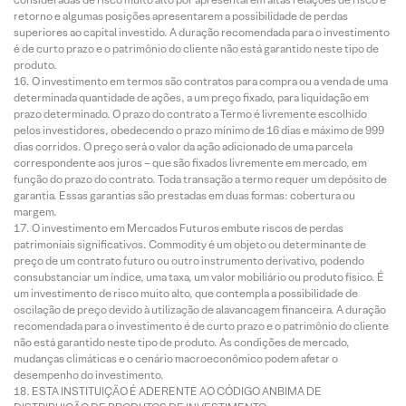
retorno e algumas posições apresentarem a possibilidade de perdas
superiores ao capital investido. A duração recomendada para o investimento
é de curto prazo e o patrimônio do cliente não está garantido neste tipo de
produto.
O investimento em termos são contratos para compra ou a venda de uma
determinada quantidade de ações, a um preço fixado, para liquidação em
prazo determinado. O prazo do contrato a Termo é livremente escolhido
pelos investidores, obedecendo o prazo mínimo de 16 dias e máximo de 999
dias corridos. O preço será o valor da ação adicionado de uma parcela
correspondente aos juros – que são fixados livremente em mercado, em
função do prazo do contrato. Toda transação a termo requer um depósito de
garantia. Essas garantias são prestadas em duas formas: cobertura ou
margem.
O investimento em Mercados Futuros embute riscos de perdas
patrimoniais significativos. Commodity é um objeto ou determinante de
preço de um contrato futuro ou outro instrumento derivativo, podendo
consubstanciar um índice, uma taxa, um valor mobiliário ou produto físico. É
um investimento de risco muito alto, que contempla a possibilidade de
oscilação de preço devido à utilização de alavancagem financeira. A duração
recomendada para o investimento é de curto prazo e o patrimônio do cliente
não está garantido neste tipo de produto. As condições de mercado,
mudanças climáticas e o cenário macroeconômico podem afetar o
desempenho do investimento.
ESTA INSTITUIÇÃO É ADERENTE AO CÓDIGO ANBIMA DE