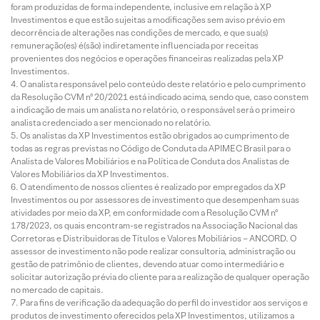
foram produzidas de forma independente, inclusive em relação à XP
Investimentos e que estão sujeitas a modificações sem aviso prévio em
decorrência de alterações nas condições de mercado, e que sua(s)
remuneração(es) é(são) indiretamente influenciada por receitas
provenientes dos negócios e operações financeiras realizadas pela XP
Investimentos.
O analista responsável pelo conteúdo deste relatório e pelo cumprimento
da Resolução CVM nº 20/2021 está indicado acima, sendo que, caso constem
a indicação de mais um analista no relatório, o responsável será o primeiro
analista credenciado a ser mencionado no relatório.
Os analistas da XP Investimentos estão obrigados ao cumprimento de
todas as regras previstas no Código de Conduta da APIMEC Brasil para o
Analista de Valores Mobiliários e na Política de Conduta dos Analistas de
Valores Mobiliários da XP Investimentos.
O atendimento de nossos clientes é realizado por empregados da XP
Investimentos ou por assessores de investimento que desempenham suas
atividades por meio da XP, em conformidade com a Resolução CVM nº
178/2023, os quais encontram-se registrados na Associação Nacional das
Corretoras e Distribuidoras de Títulos e Valores Mobiliários – ANCORD. O
assessor de investimento não pode realizar consultoria, administração ou
gestão de patrimônio de clientes, devendo atuar como intermediário e
solicitar autorização prévia do cliente para a realização de qualquer operação
no mercado de capitais.
Para fins de verificação da adequação do perfil do investidor aos serviços e
produtos de investimento oferecidos pela XP Investimentos, utilizamos a