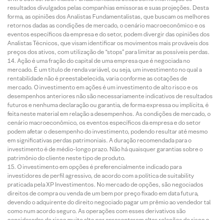
resultados divulgados pelas companhias emissoras e suas projeções. Desta
forma, as opiniões dos Analistas Fundamentalistas, que buscam os melhores
retornos dadas as condições de mercado, o cenário macroeconômico e os
eventos específicos da empresa e do setor, podem divergir das opiniões dos
Analistas Técnicos, que visam identificar os movimentos mais prováveis dos
preços dos ativos, com utilização de “stops” para limitar as possíveis perdas.
Ação é uma fração do capital de uma empresa que é negociada no
mercado. É um título de renda variável, ou seja, um investimento no qual a
rentabilidade não é preestabelecida, varia conforme as cotações de
mercado. O investimento em ações é um investimento de alto risco e os
desempenhos anteriores não são necessariamente indicativos de resultados
futuros e nenhuma declaração ou garantia, de forma expressa ou implícita, é
feita neste material em relação a desempenhos. As condições de mercado, o
cenário macroeconômico, os eventos específicos da empresa e do setor
podem afetar o desempenho do investimento, podendo resultar até mesmo
em significativas perdas patrimoniais. A duração recomendada para o
investimento é de médio-longo prazo. Não há quaisquer garantias sobre o
patrimônio do cliente neste tipo de produto.
O investimento em opções é preferencialmente indicado para
investidores de perfil agressivo, de acordo com a política de suitability
praticada pela XP Investimentos. No mercado de opções, são negociados
direitos de compra ou venda de um bem por preço fixado em data futura,
devendo o adquirente do direito negociado pagar um prêmio ao vendedor tal
como num acordo seguro. As operações com esses derivativos são
consideradas de risco muito alto por apresentarem altas relações de risco e