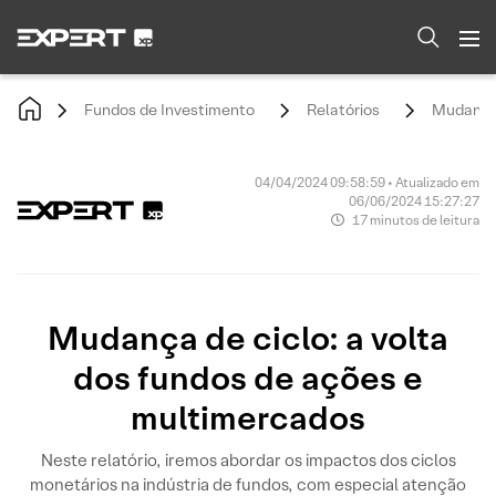
Fundos de Investimento
Relatórios
Mudança 
04/04/2024 09:58:59 • Atualizado em
06/06/2024 15:27:27
17 minutos de leitura
Mudança de ciclo: a volta
dos fundos de ações e
multimercados
Neste relatório, iremos abordar os impactos dos ciclos
monetários na indústria de fundos, com especial atenção