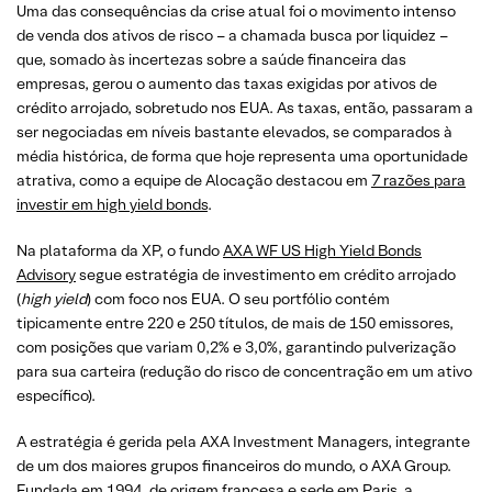
Uma das consequências da crise atual foi o movimento intenso
de venda dos ativos de risco – a chamada busca por liquidez –
que, somado às incertezas sobre a saúde financeira das
empresas, gerou o aumento das taxas exigidas por ativos de
crédito arrojado, sobretudo nos EUA. As taxas, então, passaram a
ser negociadas em níveis bastante elevados, se comparados à
média histórica, de forma que hoje representa uma oportunidade
atrativa, como a equipe de Alocação destacou em
7 razões para
investir em high yield bonds
.
Na plataforma da XP, o fundo
AXA WF US High Yield Bonds
Advisory
segue estratégia de investimento em crédito arrojado
(
high yield
) com foco nos EUA. O seu portfólio contém
tipicamente entre 220 e 250 títulos, de mais de 150 emissores,
com posições que variam 0,2% e 3,0%, garantindo pulverização
para sua carteira (redução do risco de concentração em um ativo
específico).
A estratégia é gerida pela AXA Investment Managers, integrante
de um dos maiores grupos financeiros do mundo, o AXA Group.
Fundada em 1994, de origem francesa e sede em Paris, a