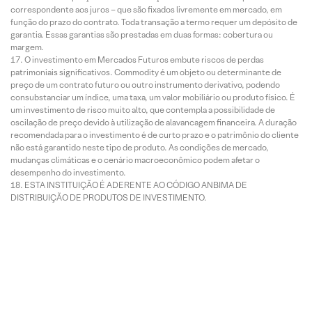
correspondente aos juros – que são fixados livremente em mercado, em
função do prazo do contrato. Toda transação a termo requer um depósito de
garantia. Essas garantias são prestadas em duas formas: cobertura ou
margem.
O investimento em Mercados Futuros embute riscos de perdas
patrimoniais significativos. Commodity é um objeto ou determinante de
preço de um contrato futuro ou outro instrumento derivativo, podendo
consubstanciar um índice, uma taxa, um valor mobiliário ou produto físico. É
um investimento de risco muito alto, que contempla a possibilidade de
oscilação de preço devido à utilização de alavancagem financeira. A duração
recomendada para o investimento é de curto prazo e o patrimônio do cliente
não está garantido neste tipo de produto. As condições de mercado,
mudanças climáticas e o cenário macroeconômico podem afetar o
desempenho do investimento.
ESTA INSTITUIÇÃO É ADERENTE AO CÓDIGO ANBIMA DE
DISTRIBUIÇÃO DE PRODUTOS DE INVESTIMENTO.