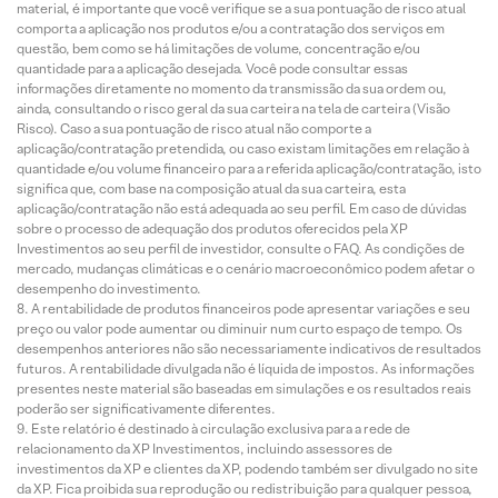
material, é importante que você verifique se a sua pontuação de risco atual
comporta a aplicação nos produtos e/ou a contratação dos serviços em
questão, bem como se há limitações de volume, concentração e/ou
quantidade para a aplicação desejada. Você pode consultar essas
informações diretamente no momento da transmissão da sua ordem ou,
ainda, consultando o risco geral da sua carteira na tela de carteira (Visão
Risco). Caso a sua pontuação de risco atual não comporte a
aplicação/contratação pretendida, ou caso existam limitações em relação à
quantidade e/ou volume financeiro para a referida aplicação/contratação, isto
significa que, com base na composição atual da sua carteira, esta
aplicação/contratação não está adequada ao seu perfil. Em caso de dúvidas
sobre o processo de adequação dos produtos oferecidos pela XP
Investimentos ao seu perfil de investidor, consulte o FAQ. As condições de
mercado, mudanças climáticas e o cenário macroeconômico podem afetar o
desempenho do investimento.
A rentabilidade de produtos financeiros pode apresentar variações e seu
preço ou valor pode aumentar ou diminuir num curto espaço de tempo. Os
desempenhos anteriores não são necessariamente indicativos de resultados
futuros. A rentabilidade divulgada não é líquida de impostos. As informações
presentes neste material são baseadas em simulações e os resultados reais
poderão ser significativamente diferentes.
Este relatório é destinado à circulação exclusiva para a rede de
relacionamento da XP Investimentos, incluindo assessores de
investimentos da XP e clientes da XP, podendo também ser divulgado no site
da XP. Fica proibida sua reprodução ou redistribuição para qualquer pessoa,