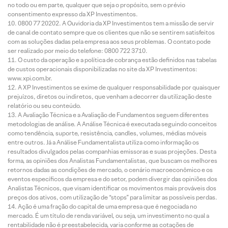
no todo ou em parte, qualquer que seja o propósito, sem o prévio
consentimento expresso da XP Investimentos.
0800 77 20202. A Ouvidoria da XP Investimentos tem a missão de servir
de canal de contato sempre que os clientes que não se sentirem satisfeitos
com as soluções dadas pela empresa aos seus problemas. O contato pode
ser realizado por meio do telefone: 0800 722 3710.
O custo da operação e a política de cobrança estão definidos nas tabelas
de custos operacionais disponibilizadas no site da XP Investimentos:
www.xpi.com.br.
A XP Investimentos se exime de qualquer responsabilidade por quaisquer
prejuízos, diretos ou indiretos, que venham a decorrer da utilização deste
relatório ou seu conteúdo.
A Avaliação Técnica e a Avaliação de Fundamentos seguem diferentes
metodologias de análise. A Análise Técnica é executada seguindo conceitos
como tendência, suporte, resistência, candles, volumes, médias móveis
entre outros. Já a Análise Fundamentalista utiliza como informação os
resultados divulgados pelas companhias emissoras e suas projeções. Desta
forma, as opiniões dos Analistas Fundamentalistas, que buscam os melhores
retornos dadas as condições de mercado, o cenário macroeconômico e os
eventos específicos da empresa e do setor, podem divergir das opiniões dos
Analistas Técnicos, que visam identificar os movimentos mais prováveis dos
preços dos ativos, com utilização de “stops” para limitar as possíveis perdas.
Ação é uma fração do capital de uma empresa que é negociada no
mercado. É um título de renda variável, ou seja, um investimento no qual a
rentabilidade não é preestabelecida, varia conforme as cotações de