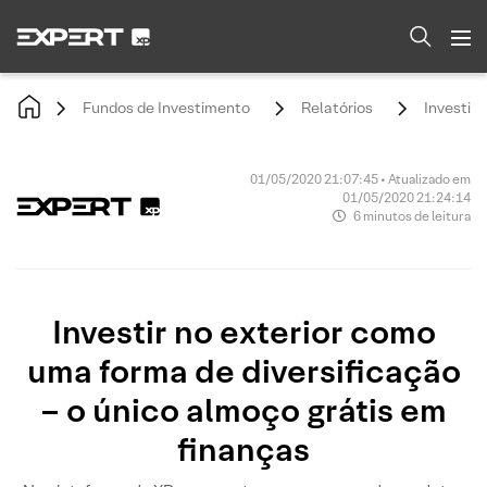
Fundos de Investimento
Relatórios
Investir 
01/05/2020 21:07:45 • Atualizado em
01/05/2020 21:24:14
6 minutos de leitura
Investir no exterior como
uma forma de diversificação
– o único almoço grátis em
finanças