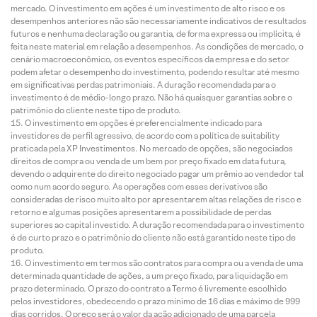
mercado. O investimento em ações é um investimento de alto risco e os
desempenhos anteriores não são necessariamente indicativos de resultados
futuros e nenhuma declaração ou garantia, de forma expressa ou implícita, é
feita neste material em relação a desempenhos. As condições de mercado, o
cenário macroeconômico, os eventos específicos da empresa e do setor
podem afetar o desempenho do investimento, podendo resultar até mesmo
em significativas perdas patrimoniais. A duração recomendada para o
investimento é de médio-longo prazo. Não há quaisquer garantias sobre o
patrimônio do cliente neste tipo de produto.
O investimento em opções é preferencialmente indicado para
investidores de perfil agressivo, de acordo com a política de suitability
praticada pela XP Investimentos. No mercado de opções, são negociados
direitos de compra ou venda de um bem por preço fixado em data futura,
devendo o adquirente do direito negociado pagar um prêmio ao vendedor tal
como num acordo seguro. As operações com esses derivativos são
consideradas de risco muito alto por apresentarem altas relações de risco e
retorno e algumas posições apresentarem a possibilidade de perdas
superiores ao capital investido. A duração recomendada para o investimento
é de curto prazo e o patrimônio do cliente não está garantido neste tipo de
produto.
O investimento em termos são contratos para compra ou a venda de uma
determinada quantidade de ações, a um preço fixado, para liquidação em
prazo determinado. O prazo do contrato a Termo é livremente escolhido
pelos investidores, obedecendo o prazo mínimo de 16 dias e máximo de 999
dias corridos. O preço será o valor da ação adicionado de uma parcela