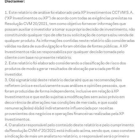
Disclaimer:
Este relatório de análise foi elaborado pela XP Investimentos CCTVM S.A.
(“XP Investimentos ou XP”) de acordo com todas as exigências previstas na
Resolução CVM 20/2021, tem como objetivo fornecer informações que
possam auxiliar o investidor a tomar sua própria decisão de investimento, não
constituindo qualquer tipo de oferta ou solicitação de compra e/ou venda de
qualquer produto. As informações contidas neste relatório são consideradas
válidas na data de sua divulgação e foram obtidas de fontes públicas. A XP
Investimentos não se responsabiliza por qualquer decisão tomada pelo
cliente com base no presente relatório.
Este relatório foi elaborado considerando a classificação de risco dos
produtos de modo a gerar resultados de alocação para cada perfil de
investidor.
O(s) signatário(s) deste relatório declara(m) que as recomendações
refletem única e exclusivamente suas análises e opiniões pessoais, que
foram produzidas de forma independente, inclusive em relação à XP
Investimentos e que estão sujeitas a modificações sem aviso prévio em
decorrência de alterações nas condições de mercado, e que sua(s)
remuneração(es) é(são) indiretamente influenciada por receitas
provenientes dos negócios e operações financeiras realizadas pela XP
Investimentos.
O analista responsável pelo conteúdo deste relatório e pelo cumprimento
da Resolução CVM nº 20/2021 está indicado acima, sendo que, caso constem
a indicação de mais um analista no relatório, o responsável será o primeiro