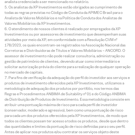
analista credenciado a ser mencionado no relatório.
Os analistas da XP Investimentos estão obrigados ao cumprimento de
todas as regras previstas no Código de Conduta da APIMEC Brasil para o
Analista de Valores Mobiliários e na Política de Conduta dos Analistas de
Valores Mobiliários da XP Investimentos.
O atendimento de nossos clientes é realizado por empregados da XP
Investimentos ou por assessores de investimento que desempenham suas
atividades por meio da XP, em conformidade com a Resolução CVM nº
178/2023, os quais encontram-se registrados na Associação Nacional das
Corretoras e Distribuidoras de Títulos e Valores Mobiliários – ANCORD. O
assessor de investimento não pode realizar consultoria, administração ou
gestão de patrimônio de clientes, devendo atuar como intermediário e
solicitar autorização prévia do cliente para a realização de qualquer operação
no mercado de capitais.
Para fins de verificação da adequação do perfil do investidor aos serviços e
produtos de investimento oferecidos pela XP Investimentos, utilizamos a
metodologia de adequação dos produtos por portfólio, nos termos das
Regras e Procedimentos ANBIMA de Suitability nº 01 e do Código ANBIMA
de Distribuição de Produtos de Investimento. Essa metodologia consiste em
atribuir uma pontuação máxima de risco para cada perfil de investidor
(conservador, moderado e agressivo), bem como uma pontuação de risco
para cada um dos produtos oferecidos pela XP Investimentos, de modo que
todos os clientes possam ter acesso a todos os produtos, desde que dentro
das quantidades e limites da pontuação de risco definidas para o seu perfil.
Antes de aplicar nos produtos e/ou contratar os serviços objeto deste