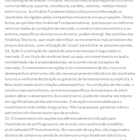
metodologias de análise. A Análise Técnica é executada seguindo conceitos
como tendência, suporte, resistência, candles, volumes, médias móveis
entre outros. Já a Análise Fundamentalista utiliza como informação os
resultados divulgados pelas companhias emissoras e suas projeções. Desta
forma, as opiniões dos Analistas Fundamentalistas, que buscam os melhores
retornos dadas as condições de mercado, o cenário macroeconômico e os
eventos específicos da empresa e do setor, podem divergir das opiniões dos
Analistas Técnicos, que visam identificar os movimentos mais prováveis dos
preços dos ativos, com utilização de “stops” para limitar as possíveis perdas.
Ação é uma fração do capital de uma empresa que é negociada no
mercado. É um título de renda variável, ou seja, um investimento no qual a
rentabilidade não é preestabelecida, varia conforme as cotações de
mercado. O investimento em ações é um investimento de alto risco e os
desempenhos anteriores não são necessariamente indicativos de resultados
futuros e nenhuma declaração ou garantia, de forma expressa ou implícita, é
feita neste material em relação a desempenhos. As condições de mercado, o
cenário macroeconômico, os eventos específicos da empresa e do setor
podem afetar o desempenho do investimento, podendo resultar até mesmo
em significativas perdas patrimoniais. A duração recomendada para o
investimento é de médio-longo prazo. Não há quaisquer garantias sobre o
patrimônio do cliente neste tipo de produto.
O investimento em opções é preferencialmente indicado para
investidores de perfil agressivo, de acordo com a política de suitability
praticada pela XP Investimentos. No mercado de opções, são negociados
direitos de compra ou venda de um bem por preço fixado em data futura,