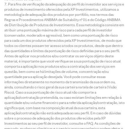
Para fins de verificação da adequação do perfil do investidor aos serviços e
produtos de investimento oferecidos pela XP Investimentos, utilizamos a
metodologia de adequação dos produtos por portfólio, nos termos das
Regras e Procedimentos ANBIMA de Suitability nº 01 e do Código ANBIMA
de Distribuição de Produtos de Investimento. Essa metodologia consiste em
atribuir uma pontuação máxima de risco para cada perfil de investidor
(conservador, moderado e agressivo), bem como uma pontuação de risco
para cada um dos produtos oferecidos pela XP Investimentos, de modo que
todos os clientes possam ter acesso a todos os produtos, desde que dentro
das quantidades e limites da pontuação de risco definidas para o seu perfil.
Antes de aplicar nos produtos e/ou contratar os serviços objeto deste
material, é importante que você verifique se a sua pontuação de risco atual
comporta a aplicação nos produtos e/ou a contratação dos serviços em
questão, bem como se há limitações de volume, concentração e/ou
quantidade para a aplicação desejada. Você pode consultar essas
informações diretamente no momento da transmissão da sua ordem ou,
ainda, consultando o risco geral da sua carteira na tela de carteira (Visão
Risco). Caso a sua pontuação de risco atual não comporte a
aplicação/contratação pretendida, ou caso existam limitações em relação à
quantidade e/ou volume financeiro para a referida aplicação/contratação, isto
significa que, com base na composição atual da sua carteira, esta
aplicação/contratação não está adequada ao seu perfil. Em caso de dúvidas
sobre o processo de adequação dos produtos oferecidos pela XP
Investimentos ao seu perfil de investidor, consulte o FAQ. As condições de
mercado, mudanças climáticas e o cenário macroeconômico podem afetar o