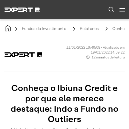
Fundos de Investimento
Relatórios
Conheça 
11/01/2022 16:40:08 • Atualizado em
19/01/2022 14:59:22
12 minutos de leitura
Conheça o Ibiuna Credit e
por que ele merece
destaque: Indo a Fundo no
Outliers