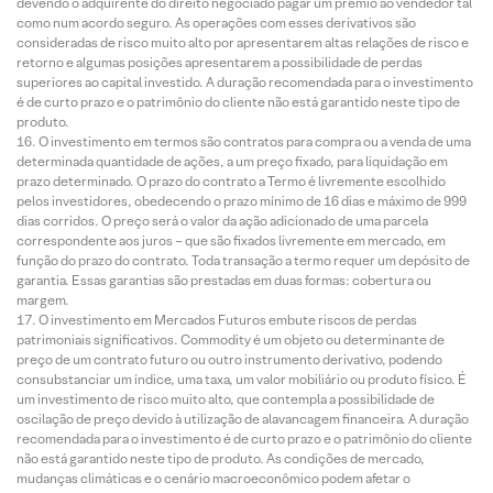
devendo o adquirente do direito negociado pagar um prêmio ao vendedor tal
como num acordo seguro. As operações com esses derivativos são
consideradas de risco muito alto por apresentarem altas relações de risco e
retorno e algumas posições apresentarem a possibilidade de perdas
superiores ao capital investido. A duração recomendada para o investimento
é de curto prazo e o patrimônio do cliente não está garantido neste tipo de
produto.
O investimento em termos são contratos para compra ou a venda de uma
determinada quantidade de ações, a um preço fixado, para liquidação em
prazo determinado. O prazo do contrato a Termo é livremente escolhido
pelos investidores, obedecendo o prazo mínimo de 16 dias e máximo de 999
dias corridos. O preço será o valor da ação adicionado de uma parcela
correspondente aos juros – que são fixados livremente em mercado, em
função do prazo do contrato. Toda transação a termo requer um depósito de
garantia. Essas garantias são prestadas em duas formas: cobertura ou
margem.
O investimento em Mercados Futuros embute riscos de perdas
patrimoniais significativos. Commodity é um objeto ou determinante de
preço de um contrato futuro ou outro instrumento derivativo, podendo
consubstanciar um índice, uma taxa, um valor mobiliário ou produto físico. É
um investimento de risco muito alto, que contempla a possibilidade de
oscilação de preço devido à utilização de alavancagem financeira. A duração
recomendada para o investimento é de curto prazo e o patrimônio do cliente
não está garantido neste tipo de produto. As condições de mercado,
mudanças climáticas e o cenário macroeconômico podem afetar o