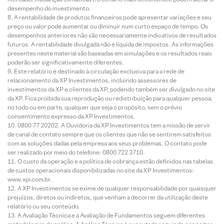
desempenho do investimento.
A rentabilidade de produtos financeiros pode apresentar variações e seu
preço ou valor pode aumentar ou diminuir num curto espaço de tempo. Os
desempenhos anteriores não são necessariamente indicativos de resultados
futuros. A rentabilidade divulgada não é líquida de impostos. As informações
presentes neste material são baseadas em simulações e os resultados reais
poderão ser significativamente diferentes.
Este relatório é destinado à circulação exclusiva para a rede de
relacionamento da XP Investimentos, incluindo assessores de
investimentos da XP e clientes da XP, podendo também ser divulgado no site
da XP. Fica proibida sua reprodução ou redistribuição para qualquer pessoa,
no todo ou em parte, qualquer que seja o propósito, sem o prévio
consentimento expresso da XP Investimentos.
0800 77 20202. A Ouvidoria da XP Investimentos tem a missão de servir
de canal de contato sempre que os clientes que não se sentirem satisfeitos
com as soluções dadas pela empresa aos seus problemas. O contato pode
ser realizado por meio do telefone: 0800 722 3710.
O custo da operação e a política de cobrança estão definidos nas tabelas
de custos operacionais disponibilizadas no site da XP Investimentos:
www.xpi.com.br.
A XP Investimentos se exime de qualquer responsabilidade por quaisquer
prejuízos, diretos ou indiretos, que venham a decorrer da utilização deste
relatório ou seu conteúdo.
A Avaliação Técnica e a Avaliação de Fundamentos seguem diferentes