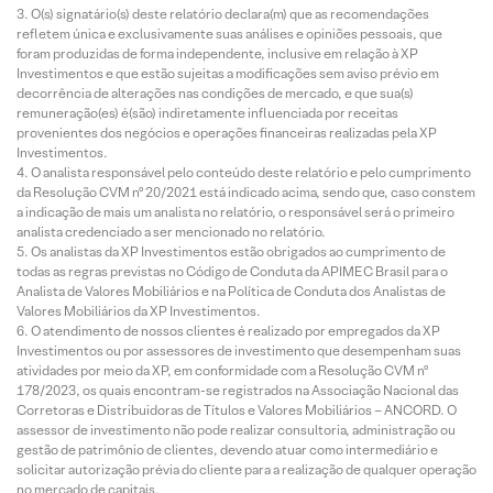
O(s) signatário(s) deste relatório declara(m) que as recomendações
refletem única e exclusivamente suas análises e opiniões pessoais, que
foram produzidas de forma independente, inclusive em relação à XP
Investimentos e que estão sujeitas a modificações sem aviso prévio em
decorrência de alterações nas condições de mercado, e que sua(s)
remuneração(es) é(são) indiretamente influenciada por receitas
provenientes dos negócios e operações financeiras realizadas pela XP
Investimentos.
O analista responsável pelo conteúdo deste relatório e pelo cumprimento
da Resolução CVM nº 20/2021 está indicado acima, sendo que, caso constem
a indicação de mais um analista no relatório, o responsável será o primeiro
analista credenciado a ser mencionado no relatório.
Os analistas da XP Investimentos estão obrigados ao cumprimento de
todas as regras previstas no Código de Conduta da APIMEC Brasil para o
Analista de Valores Mobiliários e na Política de Conduta dos Analistas de
Valores Mobiliários da XP Investimentos.
O atendimento de nossos clientes é realizado por empregados da XP
Investimentos ou por assessores de investimento que desempenham suas
atividades por meio da XP, em conformidade com a Resolução CVM nº
178/2023, os quais encontram-se registrados na Associação Nacional das
Corretoras e Distribuidoras de Títulos e Valores Mobiliários – ANCORD. O
assessor de investimento não pode realizar consultoria, administração ou
gestão de patrimônio de clientes, devendo atuar como intermediário e
solicitar autorização prévia do cliente para a realização de qualquer operação
no mercado de capitais.