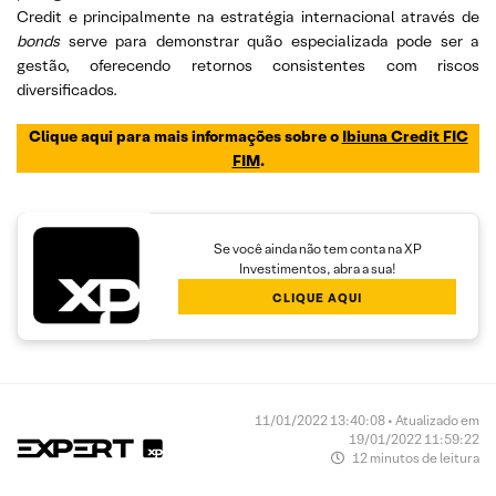
Credit e principalmente na estratégia internacional através de
bonds
serve para demonstrar quão especializada pode ser a
gestão, oferecendo retornos consistentes com riscos
diversificados.
Clique aqui para mais informações sobre o
Ibiuna Credit FIC
FIM
.
Se você ainda não tem conta na XP
Investimentos, abra a sua!
CLIQUE AQUI
11/01/2022 13:40:08 • Atualizado em
19/01/2022 11:59:22
12 minutos de leitura