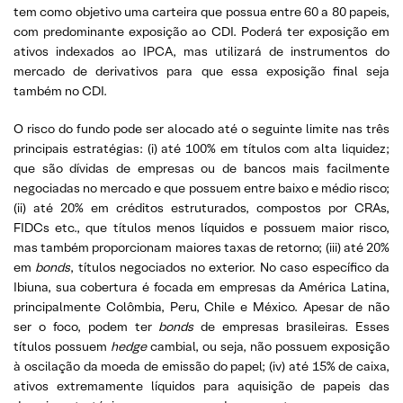
tem como objetivo uma carteira que possua entre 60 a 80 papeis,
com predominante exposição ao CDI. Poderá ter exposição em
ativos indexados ao IPCA, mas utilizará de instrumentos do
mercado de derivativos para que essa exposição final seja
também no CDI.
O risco do fundo pode ser alocado até o seguinte limite nas três
principais estratégias: (i) até 100% em títulos com alta liquidez;
que são dívidas de empresas ou de bancos mais facilmente
negociadas no mercado e que possuem entre baixo e médio risco;
(ii) até 20% em créditos estruturados, compostos por CRAs,
FIDCs etc., que títulos menos líquidos e possuem maior risco,
mas também proporcionam maiores taxas de retorno; (iii) até 20%
em
bonds
, títulos negociados no exterior. No caso específico da
Ibiuna, sua cobertura é focada em empresas da América Latina,
principalmente Colômbia, Peru, Chile e México. Apesar de não
ser o foco, podem ter
bonds
de empresas brasileiras. Esses
títulos possuem
hedge
cambial, ou seja, não possuem exposição
à oscilação da moeda de emissão do papel; (iv) até 15% de caixa,
ativos extremamente líquidos para aquisição de papeis das