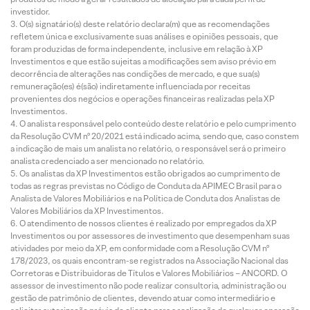
investidor.
O(s) signatário(s) deste relatório declara(m) que as recomendações
refletem única e exclusivamente suas análises e opiniões pessoais, que
foram produzidas de forma independente, inclusive em relação à XP
Investimentos e que estão sujeitas a modificações sem aviso prévio em
decorrência de alterações nas condições de mercado, e que sua(s)
remuneração(es) é(são) indiretamente influenciada por receitas
provenientes dos negócios e operações financeiras realizadas pela XP
Investimentos.
O analista responsável pelo conteúdo deste relatório e pelo cumprimento
da Resolução CVM nº 20/2021 está indicado acima, sendo que, caso constem
a indicação de mais um analista no relatório, o responsável será o primeiro
analista credenciado a ser mencionado no relatório.
Os analistas da XP Investimentos estão obrigados ao cumprimento de
todas as regras previstas no Código de Conduta da APIMEC Brasil para o
Analista de Valores Mobiliários e na Política de Conduta dos Analistas de
Valores Mobiliários da XP Investimentos.
O atendimento de nossos clientes é realizado por empregados da XP
Investimentos ou por assessores de investimento que desempenham suas
atividades por meio da XP, em conformidade com a Resolução CVM nº
178/2023, os quais encontram-se registrados na Associação Nacional das
Corretoras e Distribuidoras de Títulos e Valores Mobiliários – ANCORD. O
assessor de investimento não pode realizar consultoria, administração ou
gestão de patrimônio de clientes, devendo atuar como intermediário e