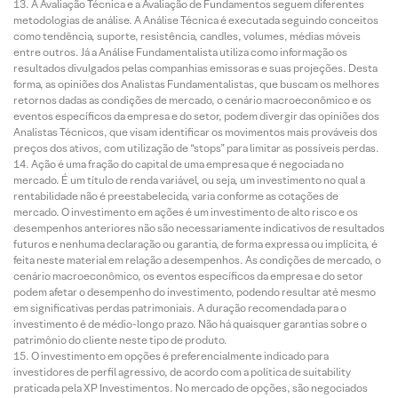
A Avaliação Técnica e a Avaliação de Fundamentos seguem diferentes
metodologias de análise. A Análise Técnica é executada seguindo conceitos
como tendência, suporte, resistência, candles, volumes, médias móveis
entre outros. Já a Análise Fundamentalista utiliza como informação os
resultados divulgados pelas companhias emissoras e suas projeções. Desta
forma, as opiniões dos Analistas Fundamentalistas, que buscam os melhores
retornos dadas as condições de mercado, o cenário macroeconômico e os
eventos específicos da empresa e do setor, podem divergir das opiniões dos
Analistas Técnicos, que visam identificar os movimentos mais prováveis dos
preços dos ativos, com utilização de “stops” para limitar as possíveis perdas.
Ação é uma fração do capital de uma empresa que é negociada no
mercado. É um título de renda variável, ou seja, um investimento no qual a
rentabilidade não é preestabelecida, varia conforme as cotações de
mercado. O investimento em ações é um investimento de alto risco e os
desempenhos anteriores não são necessariamente indicativos de resultados
futuros e nenhuma declaração ou garantia, de forma expressa ou implícita, é
feita neste material em relação a desempenhos. As condições de mercado, o
cenário macroeconômico, os eventos específicos da empresa e do setor
podem afetar o desempenho do investimento, podendo resultar até mesmo
em significativas perdas patrimoniais. A duração recomendada para o
investimento é de médio-longo prazo. Não há quaisquer garantias sobre o
patrimônio do cliente neste tipo de produto.
O investimento em opções é preferencialmente indicado para
investidores de perfil agressivo, de acordo com a política de suitability
praticada pela XP Investimentos. No mercado de opções, são negociados