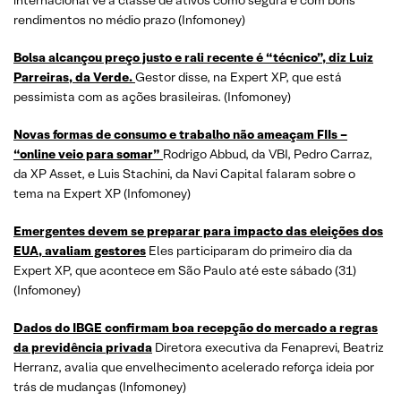
internacional vê a classe de ativos como segura e com bons
rendimentos no médio prazo (Infomoney)
Bolsa alcançou preço justo e rali recente é “técnico”, diz Luiz
Parreiras, da
Verde.
Gestor disse, na Expert XP, que está
pessimista com as ações brasileiras. (Infomoney)
Novas formas de consumo e trabalho não ameaçam FIIs –
“online veio para somar
”
Rodrigo Abbud, da VBI, Pedro Carraz,
da XP Asset, e Luis Stachini, da Navi Capital falaram sobre o
tema na Expert XP (Infomoney)
Emergentes devem se preparar para impacto das eleições dos
EUA, avaliam gestores
Eles participaram do primeiro dia da
Expert XP, que acontece em São Paulo até este sábado (31)
(Infomoney)
Dados
do IBGE confirmam boa recepção do mercado a regras
da previdência
privada
Diretora executiva da Fenaprevi, Beatriz
Herranz, avalia que envelhecimento acelerado reforça ideia por
trás de mudanças (Infomoney)