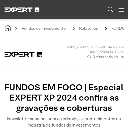
Fundos de Investimento
Relatórios
FUNDOS E
02/09/2024 12:28:56 • Atualizado em
03/09/2024 14:18:06
3 minutos de leitura
FUNDOS EM FOCO | Especial
EXPERT XP 2024 confira as
gravações e coberturas
Newsletter semanal com os principais acontecimentos da
indústria de fundos de investimentos