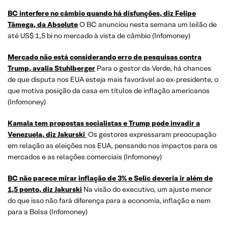
BC interfere no câmbio quando há disfunções, diz Felipe
Tâmega, da
Absolute
O BC anunciou nesta semana um leilão de
até US$ 1,5 bi no mercado à vista de câmbio (Infomoney)
Mercado não está considerando erro de pesquisas contra
Trump, avalia
Stuhlberger
Para o gestor da Verde, há chances
de que disputa nos EUA esteja mais favorável ao ex-presidente, o
que motiva posição da casa em títulos de inflação americanos
(Infomoney)
Kamala
tem propostas socialistas e Trump pode invadir a
Venezuela, diz
Jakurski
Os gestores expressaram preocupação
em relação as eleições nos EUA, pensando nos impactos para os
mercados e as relações comerciais (Infomoney)
BC não parece mirar inflação de 3% e Selic deveria ir além de
1,5 ponto, diz
Jakurski
Na visão do executivo, um ajuste menor
do que isso não fará diferença para a economia, inflação e nem
para a Bolsa (Infomoney)