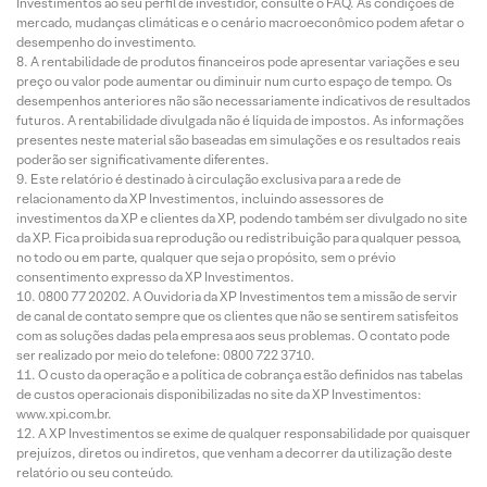
Investimentos ao seu perfil de investidor, consulte o FAQ. As condições de
mercado, mudanças climáticas e o cenário macroeconômico podem afetar o
desempenho do investimento.
A rentabilidade de produtos financeiros pode apresentar variações e seu
preço ou valor pode aumentar ou diminuir num curto espaço de tempo. Os
desempenhos anteriores não são necessariamente indicativos de resultados
futuros. A rentabilidade divulgada não é líquida de impostos. As informações
presentes neste material são baseadas em simulações e os resultados reais
poderão ser significativamente diferentes.
Este relatório é destinado à circulação exclusiva para a rede de
relacionamento da XP Investimentos, incluindo assessores de
investimentos da XP e clientes da XP, podendo também ser divulgado no site
da XP. Fica proibida sua reprodução ou redistribuição para qualquer pessoa,
no todo ou em parte, qualquer que seja o propósito, sem o prévio
consentimento expresso da XP Investimentos.
0800 77 20202. A Ouvidoria da XP Investimentos tem a missão de servir
de canal de contato sempre que os clientes que não se sentirem satisfeitos
com as soluções dadas pela empresa aos seus problemas. O contato pode
ser realizado por meio do telefone: 0800 722 3710.
O custo da operação e a política de cobrança estão definidos nas tabelas
de custos operacionais disponibilizadas no site da XP Investimentos:
www.xpi.com.br.
A XP Investimentos se exime de qualquer responsabilidade por quaisquer
prejuízos, diretos ou indiretos, que venham a decorrer da utilização deste
relatório ou seu conteúdo.