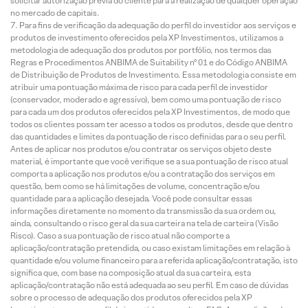
solicitar autorização prévia do cliente para a realização de qualquer operação
no mercado de capitais.
Para fins de verificação da adequação do perfil do investidor aos serviços e
produtos de investimento oferecidos pela XP Investimentos, utilizamos a
metodologia de adequação dos produtos por portfólio, nos termos das
Regras e Procedimentos ANBIMA de Suitability nº 01 e do Código ANBIMA
de Distribuição de Produtos de Investimento. Essa metodologia consiste em
atribuir uma pontuação máxima de risco para cada perfil de investidor
(conservador, moderado e agressivo), bem como uma pontuação de risco
para cada um dos produtos oferecidos pela XP Investimentos, de modo que
todos os clientes possam ter acesso a todos os produtos, desde que dentro
das quantidades e limites da pontuação de risco definidas para o seu perfil.
Antes de aplicar nos produtos e/ou contratar os serviços objeto deste
material, é importante que você verifique se a sua pontuação de risco atual
comporta a aplicação nos produtos e/ou a contratação dos serviços em
questão, bem como se há limitações de volume, concentração e/ou
quantidade para a aplicação desejada. Você pode consultar essas
informações diretamente no momento da transmissão da sua ordem ou,
ainda, consultando o risco geral da sua carteira na tela de carteira (Visão
Risco). Caso a sua pontuação de risco atual não comporte a
aplicação/contratação pretendida, ou caso existam limitações em relação à
quantidade e/ou volume financeiro para a referida aplicação/contratação, isto
significa que, com base na composição atual da sua carteira, esta
aplicação/contratação não está adequada ao seu perfil. Em caso de dúvidas
sobre o processo de adequação dos produtos oferecidos pela XP