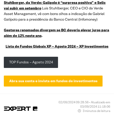
Stuhlberger
, da Verde:
Galípolo
é “surpresa positiva” e Selic
vai subir em
setembro
Luis Stuhlberger, CEO e CIO da Verde
Asset Management, vê com bons olhos a indicação de Gabriel
Galípolo para a presidência do Banco Central (Infomoney)
Gestores renomados divergem se BC deveria elevar juros para
além de 12% neste
ano
.
Lista de Fundos Globais XP – Agosto 2024 – XP Investimentos
TOP Fundos – Agosto 2024
Abra sua conta e invista em fundos de investimentos
02/09/2024 09:28:56 • Atualizado em
03/09/2024 11:18:06
3 minutos de leitura