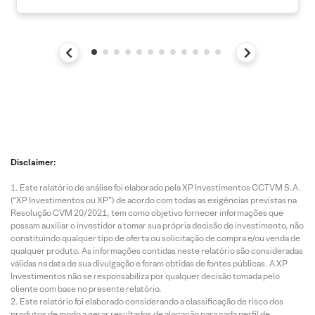
Disclaimer:
Este relatório de análise foi elaborado pela XP Investimentos CCTVM S.A.
(“XP Investimentos ou XP”) de acordo com todas as exigências previstas na
Resolução CVM 20/2021, tem como objetivo fornecer informações que
possam auxiliar o investidor a tomar sua própria decisão de investimento, não
constituindo qualquer tipo de oferta ou solicitação de compra e/ou venda de
qualquer produto. As informações contidas neste relatório são consideradas
válidas na data de sua divulgação e foram obtidas de fontes públicas. A XP
Investimentos não se responsabiliza por qualquer decisão tomada pelo
cliente com base no presente relatório.
Este relatório foi elaborado considerando a classificação de risco dos
produtos de modo a gerar resultados de alocação para cada perfil de