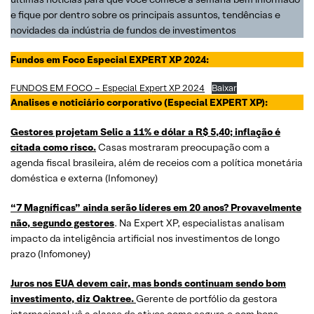
e fique por dentro sobre os principais assuntos, tendências e
novidades da indústria de fundos de investimentos
Fundos em Foco Especial EXPERT XP 2024:
FUNDOS EM FOCO – Especial Expert XP 2024
Baixar
Analises e noticiário corporativo (Especial EXPERT XP):
Gestores projetam Selic a 11% e dólar a R$ 5,40; inflação é
citada como risco.
Casas mostraram preocupação com a
agenda fiscal brasileira, além de receios com a política monetária
doméstica e externa (Infomoney)
“7 Magníficas” ainda serão líderes em 20 anos? Provavelmente
não, segundo gestores
. Na Expert XP, especialistas analisam
impacto da inteligência artificial nos investimentos de longo
prazo (Infomoney)
Juros nos EUA devem cair, mas
bonds
continuam sendo bom
investimento, diz
Oaktree
.
Gerente de portfólio da gestora