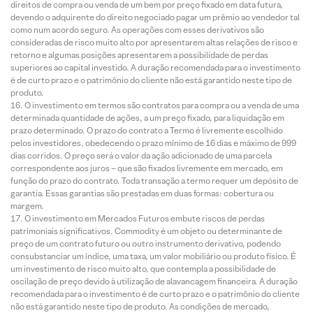
direitos de compra ou venda de um bem por preço fixado em data futura,
devendo o adquirente do direito negociado pagar um prêmio ao vendedor tal
como num acordo seguro. As operações com esses derivativos são
consideradas de risco muito alto por apresentarem altas relações de risco e
retorno e algumas posições apresentarem a possibilidade de perdas
superiores ao capital investido. A duração recomendada para o investimento
é de curto prazo e o patrimônio do cliente não está garantido neste tipo de
produto.
O investimento em termos são contratos para compra ou a venda de uma
determinada quantidade de ações, a um preço fixado, para liquidação em
prazo determinado. O prazo do contrato a Termo é livremente escolhido
pelos investidores, obedecendo o prazo mínimo de 16 dias e máximo de 999
dias corridos. O preço será o valor da ação adicionado de uma parcela
correspondente aos juros – que são fixados livremente em mercado, em
função do prazo do contrato. Toda transação a termo requer um depósito de
garantia. Essas garantias são prestadas em duas formas: cobertura ou
margem.
O investimento em Mercados Futuros embute riscos de perdas
patrimoniais significativos. Commodity é um objeto ou determinante de
preço de um contrato futuro ou outro instrumento derivativo, podendo
consubstanciar um índice, uma taxa, um valor mobiliário ou produto físico. É
um investimento de risco muito alto, que contempla a possibilidade de
oscilação de preço devido à utilização de alavancagem financeira. A duração
recomendada para o investimento é de curto prazo e o patrimônio do cliente
não está garantido neste tipo de produto. As condições de mercado,