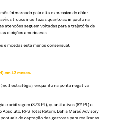
 mês foi marcado pela alta expressiva do dólar
navírus trouxe incertezas quanto ao impacto na
 as atenções seguem voltadas para a trajetória de
 as eleições americanas.
ros e moedas está menos consensual.
I) em 12 meses.
 (multiestratégia), enquanto na ponta negativa
a e arbitragem (37% PL), quantitativos (8% PL) e
no Absoluto, RPS Total Return, Bahia Maraú Advisory
s pontuais de captação das gestoras para realizar as