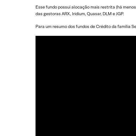
Esse fundo possui alocação mais restrita (há meno
das gestoras ARX, Iridium, Quasar, DLM e JGP.
Para um resumo dos fundos de Crédito da família Sel