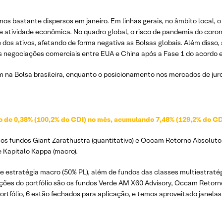
os bastante dispersos em janeiro. Em linhas gerais, no âmbito local, o
de atividade econômica. No quadro global, o risco de pandemia do coro
 dos ativos, afetando de forma negativa as Bolsas globais. Além disso,
s negociações comerciais entre EUA e China após a Fase 1 do acordo e
 na Bolsa brasileira, enquanto o posicionamento nos mercados de ju
o de 0,38% (100,2% do CDI) no mês, acumulando 7,48% (129,2% do CD
m os fundos Giant Zarathustra (quantitativo) e Occam Retorno Absoluto
e Kapitalo Kappa (macro).
 estratégia macro (50% PL), além de fundos das classes multiestratégi
ocações do portfólio são os fundos Verde AM X60 Advisory, Occam Retor
portfólio, 6 estão fechados para aplicação, e temos aproveitado janela