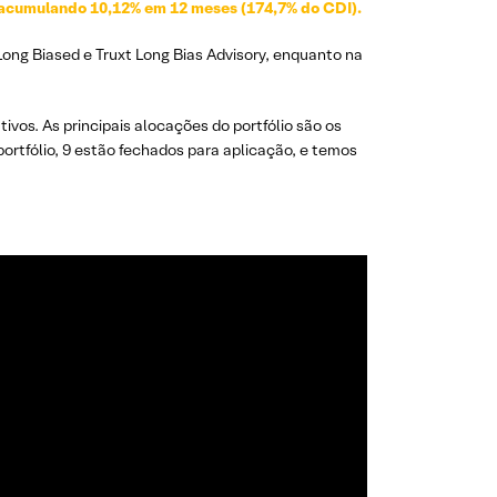
), acumulando 10,12% em 12 meses (174,7% do CDI).
 Long Biased e Truxt Long Bias Advisory, enquanto na
vos. As principais alocações do portfólio são os
portfólio, 9 estão fechados para aplicação, e temos