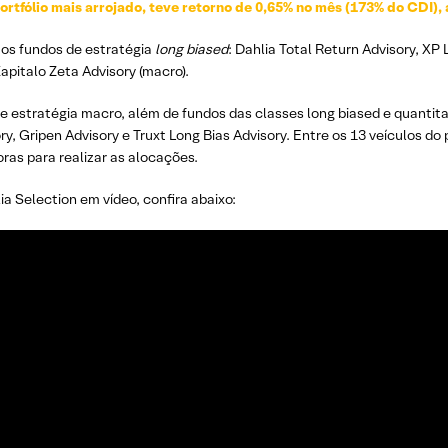
portfólio mais arrojado, teve retorno de 0,65% no mês (173% do CDI
m os fundos de estratégia
long biased
: Dahlia Total Return Advisory, XP
apitalo Zeta Advisory (macro).
 estratégia macro, além de fundos das classes long biased e quantitati
, Gripen Advisory e Truxt Long Bias Advisory. Entre os 13 veículos do 
ras para realizar as alocações.
 Selection em vídeo, confira abaixo: