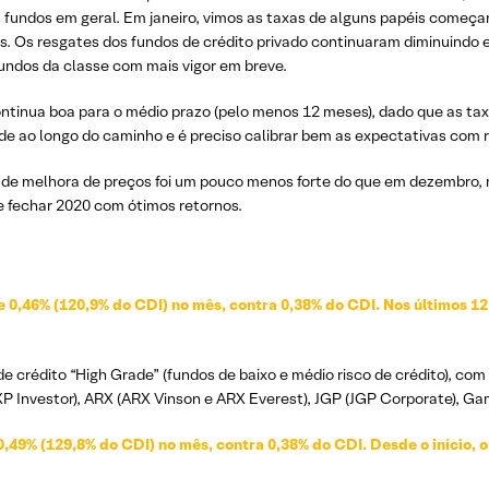
s fundos em geral. Em janeiro, vimos as taxas de alguns papéis começan
s. Os resgates dos fundos de crédito privado continuaram diminuindo e
fundos da classe com mais vigor em breve.
ontinua boa para o médio prazo (pelo menos 12 meses), dado que as tax
e ao longo do caminho e é preciso calibrar bem as expectativas com r
de melhora de preços foi um pouco menos forte do que em dezembro, m
e fechar 2020 com ótimos retornos.
e 0,46% (120,9% do CDI) no mês, contra 0,38% do CDI. Nos últimos 1
 crédito “High Grade” (fundos de baixo e médio risco de crédito), com
 Investor), ARX (ARX Vinson e ARX Everest), JGP (JGP Corporate), Gam
,49% (129,8% do CDI) no mês, contra 0,38% do CDI. Desde o início, o