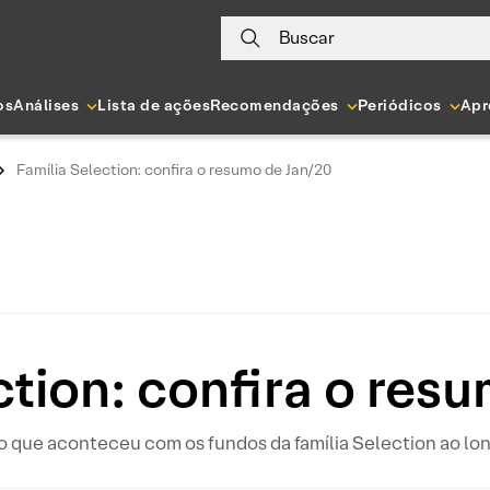
Buscar
os
Análises
Lista de ações
Recomendações
Periódicos
Apr
Família Selection: confira o resumo de Jan/20
ction: confira o res
 que aconteceu com os fundos da família Selection ao lon