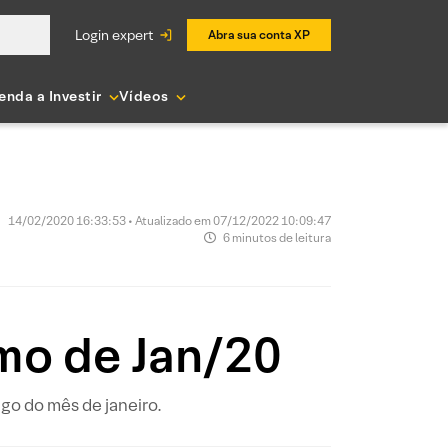
login expert
Abra sua conta XP
enda a Investir
Vídeos
14/02/2020 16:33:53 • Atualizado em 07/12/2022 10:09:47
6 minutos de leitura
umo de Jan/20
go do mês de janeiro.