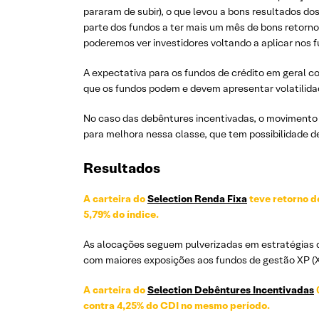
pararam de subir), o que levou a bons resultados do
parte dos fundos a ter mais um mês de bons retorno
poderemos ver investidores voltando a aplicar nos 
A expectativa para os fundos de crédito em geral c
que os fundos podem e devem apresentar volatilidad
No caso das debêntures incentivadas, o movimento 
para melhora nessa classe, que tem possibilidade d
Resultados
A carteira do
Selection Renda Fixa
teve retorno d
5,79% do índice.
As alocações seguem pulverizadas em estratégias de
com maiores exposições aos fundos de gestão XP (XP
A carteira do
Selection Debêntures Incentivadas
0
contra 4,25% do CDI no mesmo período.