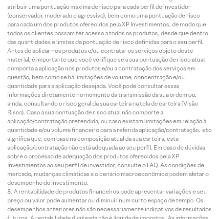
atribuir uma pontuação máxima de risco para cada perfil de investidor
(conservador, moderado e agressivo), bem como uma pontuação de risco
para cada um dos produtos oferecidos pela XP Investimentos, de modo que
todos os clientes possam ter acesso a todos os produtos, desde que dentro
das quantidades e limites da pontuação de risco definidas para o seu perfil.
Antes de aplicar nos produtos e/ou contratar os serviços objeto deste
material, é importante que você verifique se a sua pontuação de risco atual
comporta a aplicação nos produtos e/ou a contratação dos serviços em
questão, bem como se há limitações de volume, concentração e/ou
quantidade para a aplicação desejada. Você pode consultar essas
informações diretamente no momento da transmissão da sua ordem ou,
ainda, consultando o risco geral da sua carteira na tela de carteira (Visão
Risco). Caso a sua pontuação de risco atual não comporte a
aplicação/contratação pretendida, ou caso existam limitações em relação à
quantidade e/ou volume financeiro para a referida aplicação/contratação, isto
significa que, com base na composição atual da sua carteira, esta
aplicação/contratação não está adequada ao seu perfil. Em caso de dúvidas
sobre o processo de adequação dos produtos oferecidos pela XP
Investimentos ao seu perfil de investidor, consulte o FAQ. As condições de
mercado, mudanças climáticas e o cenário macroeconômico podem afetar o
desempenho do investimento.
A rentabilidade de produtos financeiros pode apresentar variações e seu
preço ou valor pode aumentar ou diminuir num curto espaço de tempo. Os
desempenhos anteriores não são necessariamente indicativos de resultados
futuros. A rentabilidade divulgada não é líquida de impostos. As informações