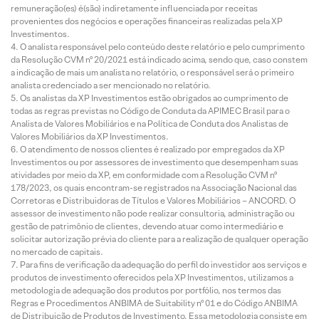
remuneração(es) é(são) indiretamente influenciada por receitas
provenientes dos negócios e operações financeiras realizadas pela XP
Investimentos.
O analista responsável pelo conteúdo deste relatório e pelo cumprimento
da Resolução CVM nº 20/2021 está indicado acima, sendo que, caso constem
a indicação de mais um analista no relatório, o responsável será o primeiro
analista credenciado a ser mencionado no relatório.
Os analistas da XP Investimentos estão obrigados ao cumprimento de
todas as regras previstas no Código de Conduta da APIMEC Brasil para o
Analista de Valores Mobiliários e na Política de Conduta dos Analistas de
Valores Mobiliários da XP Investimentos.
O atendimento de nossos clientes é realizado por empregados da XP
Investimentos ou por assessores de investimento que desempenham suas
atividades por meio da XP, em conformidade com a Resolução CVM nº
178/2023, os quais encontram-se registrados na Associação Nacional das
Corretoras e Distribuidoras de Títulos e Valores Mobiliários – ANCORD. O
assessor de investimento não pode realizar consultoria, administração ou
gestão de patrimônio de clientes, devendo atuar como intermediário e
solicitar autorização prévia do cliente para a realização de qualquer operação
no mercado de capitais.
Para fins de verificação da adequação do perfil do investidor aos serviços e
produtos de investimento oferecidos pela XP Investimentos, utilizamos a
metodologia de adequação dos produtos por portfólio, nos termos das
Regras e Procedimentos ANBIMA de Suitability nº 01 e do Código ANBIMA
de Distribuição de Produtos de Investimento. Essa metodologia consiste em