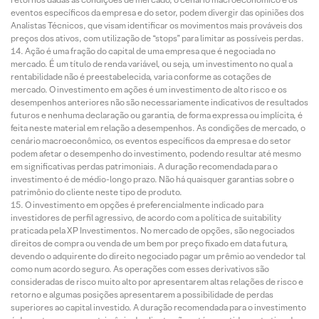
eventos específicos da empresa e do setor, podem divergir das opiniões dos
Analistas Técnicos, que visam identificar os movimentos mais prováveis dos
preços dos ativos, com utilização de “stops” para limitar as possíveis perdas.
Ação é uma fração do capital de uma empresa que é negociada no
mercado. É um título de renda variável, ou seja, um investimento no qual a
rentabilidade não é preestabelecida, varia conforme as cotações de
mercado. O investimento em ações é um investimento de alto risco e os
desempenhos anteriores não são necessariamente indicativos de resultados
futuros e nenhuma declaração ou garantia, de forma expressa ou implícita, é
feita neste material em relação a desempenhos. As condições de mercado, o
cenário macroeconômico, os eventos específicos da empresa e do setor
podem afetar o desempenho do investimento, podendo resultar até mesmo
em significativas perdas patrimoniais. A duração recomendada para o
investimento é de médio-longo prazo. Não há quaisquer garantias sobre o
patrimônio do cliente neste tipo de produto.
O investimento em opções é preferencialmente indicado para
investidores de perfil agressivo, de acordo com a política de suitability
praticada pela XP Investimentos. No mercado de opções, são negociados
direitos de compra ou venda de um bem por preço fixado em data futura,
devendo o adquirente do direito negociado pagar um prêmio ao vendedor tal
como num acordo seguro. As operações com esses derivativos são
consideradas de risco muito alto por apresentarem altas relações de risco e
retorno e algumas posições apresentarem a possibilidade de perdas
superiores ao capital investido. A duração recomendada para o investimento