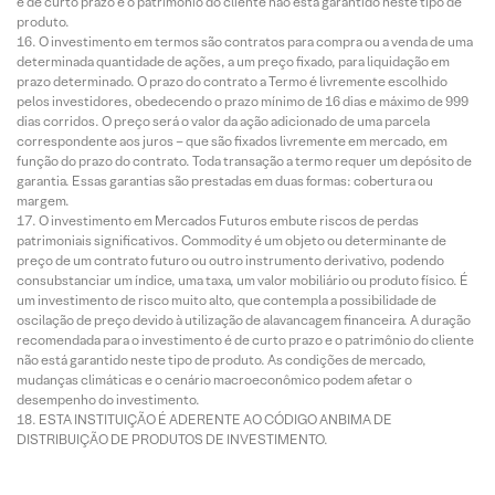
é de curto prazo e o patrimônio do cliente não está garantido neste tipo de
produto.
O investimento em termos são contratos para compra ou a venda de uma
determinada quantidade de ações, a um preço fixado, para liquidação em
prazo determinado. O prazo do contrato a Termo é livremente escolhido
pelos investidores, obedecendo o prazo mínimo de 16 dias e máximo de 999
dias corridos. O preço será o valor da ação adicionado de uma parcela
correspondente aos juros – que são fixados livremente em mercado, em
função do prazo do contrato. Toda transação a termo requer um depósito de
garantia. Essas garantias são prestadas em duas formas: cobertura ou
margem.
O investimento em Mercados Futuros embute riscos de perdas
patrimoniais significativos. Commodity é um objeto ou determinante de
preço de um contrato futuro ou outro instrumento derivativo, podendo
consubstanciar um índice, uma taxa, um valor mobiliário ou produto físico. É
um investimento de risco muito alto, que contempla a possibilidade de
oscilação de preço devido à utilização de alavancagem financeira. A duração
recomendada para o investimento é de curto prazo e o patrimônio do cliente
não está garantido neste tipo de produto. As condições de mercado,
mudanças climáticas e o cenário macroeconômico podem afetar o
desempenho do investimento.
ESTA INSTITUIÇÃO É ADERENTE AO CÓDIGO ANBIMA DE
DISTRIBUIÇÃO DE PRODUTOS DE INVESTIMENTO.