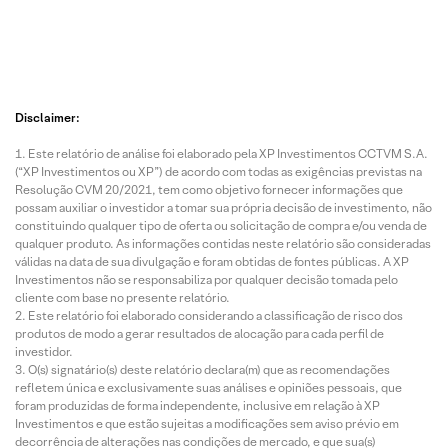
Disclaimer:
Este relatório de análise foi elaborado pela XP Investimentos CCTVM S.A.
(“XP Investimentos ou XP”) de acordo com todas as exigências previstas na
Resolução CVM 20/2021, tem como objetivo fornecer informações que
possam auxiliar o investidor a tomar sua própria decisão de investimento, não
constituindo qualquer tipo de oferta ou solicitação de compra e/ou venda de
qualquer produto. As informações contidas neste relatório são consideradas
válidas na data de sua divulgação e foram obtidas de fontes públicas. A XP
Investimentos não se responsabiliza por qualquer decisão tomada pelo
cliente com base no presente relatório.
Este relatório foi elaborado considerando a classificação de risco dos
produtos de modo a gerar resultados de alocação para cada perfil de
investidor.
O(s) signatário(s) deste relatório declara(m) que as recomendações
refletem única e exclusivamente suas análises e opiniões pessoais, que
foram produzidas de forma independente, inclusive em relação à XP
Investimentos e que estão sujeitas a modificações sem aviso prévio em
decorrência de alterações nas condições de mercado, e que sua(s)