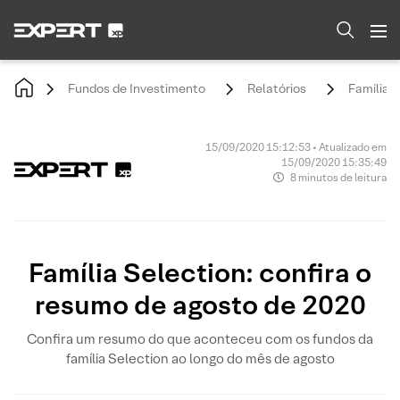
Fundos de Investimento
Relatórios
Família 
15/09/2020 15:12:53 • Atualizado em
15/09/2020 15:35:49
8 minutos de leitura
Família Selection: confira o
resumo de agosto de 2020
Confira um resumo do que aconteceu com os fundos da
família Selection ao longo do mês de agosto