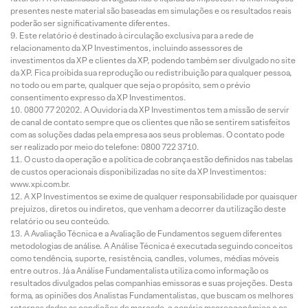
presentes neste material são baseadas em simulações e os resultados reais
poderão ser significativamente diferentes.
Este relatório é destinado à circulação exclusiva para a rede de
relacionamento da XP Investimentos, incluindo assessores de
investimentos da XP e clientes da XP, podendo também ser divulgado no site
da XP. Fica proibida sua reprodução ou redistribuição para qualquer pessoa,
no todo ou em parte, qualquer que seja o propósito, sem o prévio
consentimento expresso da XP Investimentos.
0800 77 20202. A Ouvidoria da XP Investimentos tem a missão de servir
de canal de contato sempre que os clientes que não se sentirem satisfeitos
com as soluções dadas pela empresa aos seus problemas. O contato pode
ser realizado por meio do telefone: 0800 722 3710.
O custo da operação e a política de cobrança estão definidos nas tabelas
de custos operacionais disponibilizadas no site da XP Investimentos:
www.xpi.com.br.
A XP Investimentos se exime de qualquer responsabilidade por quaisquer
prejuízos, diretos ou indiretos, que venham a decorrer da utilização deste
relatório ou seu conteúdo.
A Avaliação Técnica e a Avaliação de Fundamentos seguem diferentes
metodologias de análise. A Análise Técnica é executada seguindo conceitos
como tendência, suporte, resistência, candles, volumes, médias móveis
entre outros. Já a Análise Fundamentalista utiliza como informação os
resultados divulgados pelas companhias emissoras e suas projeções. Desta
forma, as opiniões dos Analistas Fundamentalistas, que buscam os melhores
retornos dadas as condições de mercado, o cenário macroeconômico e os