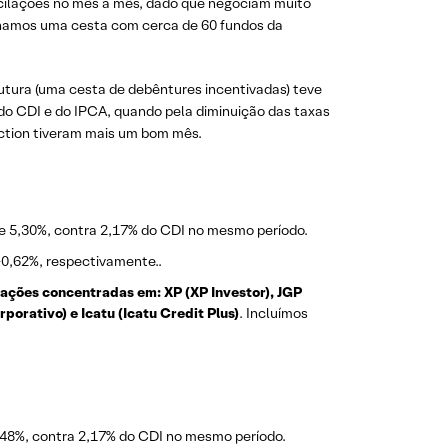
cilações no mês a mês, dado que negociam muito
anhamos uma cesta com cerca de 60 fundos da
utura (uma cesta de debêntures incentivadas) teve
do CDI e do IPCA, quando pela diminuição das taxas
ection tiveram mais um bom mês.
 de 5,30%, contra 2,17% do CDI no mesmo período
.
+0,62%, respectivamente.
.
ações concentradas em: XP (XP Investor), JGP
orativo) e Icatu (Icatu Credit Plus)
. Incluímos
 5,48%, contra 2,17% do CDI no mesmo período
.