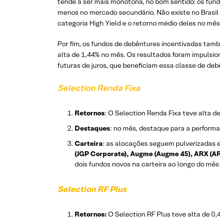
tende a ser mais monótona, no bom sentido: os fu
menos no mercado secundário. Não existe no Brasil
categoria High Yield e o retorno médio deles no mê
Por fim, os fundos de debêntures incentivadas tam
alta de 1,44% no mês. Os resultados foram impulsio
futuras de juros, que beneficiam essa classe de de
Selection Renda Fixa
Retornos
: O Selection Renda Fixa teve alta d
Destaques
: no mês, destaque para a perform
Carteira
: as alocações seguem pulverizadas e
(JGP Corporate), Augme (Augme 45), ARX (ARX
dois fundos novos na carteira ao longo do mês
Selection RF Plus
Retornos:
O Selection RF Plus teve alta de 0,