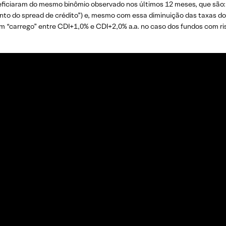
eficiaram do mesmo binômio observado nos últimos 12 meses, que são: 
o do spread de crédito”) e, mesmo com essa diminuição das taxas do
um “carrego” entre CDI+1,0% e CDI+2,0% a.a. no caso dos fundos com ri