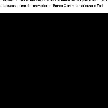
ores mencionando temores com uma aceleração das pressões inflacion
a se aqueça acima das previsões do Banco Central americano, o Fed.