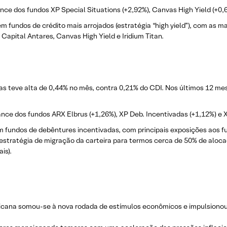
nce dos fundos XP Special Situations (+2,92%), Canvas High Yield (+0,
m fundos de crédito mais arrojados (estratégia “high yield”), com as
 Capital Antares, Canvas High Yield e Iridium Titan.
s teve alta de 0,44% no mês, contra 0,21% do CDI. Nos últimos 12 mese
nce dos fundos ARX Elbrus (+1,26%), XP Deb. Incentivadas (+1,12%) e 
m fundos de debêntures incentivadas, com principais exposições aos f
estratégia de migração da carteira para termos cerca de 50% de aloc
is).
icana somou-se à nova rodada de estímulos econômicos e impulsionou o