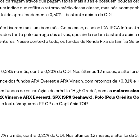
ndos carregam ativos que pagam taxas mais altas e possuem poucas os
 um índice que reflita o retorno médio dessa classe, mas nós acomp
s foi de aproximadamente 0,50% – bastante acima do CDI.
bém tiveram mais um bom mês. Como base, o índice IDA-IPCA Infraestr
nados tanto pelo carrego dos ativos, que ainda rodam bastante acima 
bêntures. Nesse contexto todo, os fundos de Renda Fixa da família Sel
e 0,39% no mês, contra 0,20% do CDI. Nos últimos 12 meses, a alta foi
ance dos fundos ARX Everest e ARX Vinson, com retornos de +0,81% e 
m fundos de estratégias de crédito “High Grade”, com as
maiores aloc
 Vinson e ARX Everest), SPX (SPX Seahawk), Polo (Polo Crédito Corp
: o Icatu Vanguarda RF CP e o Capitânia TOP.
47% no mês, contra 0,21% do CDI. Nos últimos 12 meses, a alta foi de