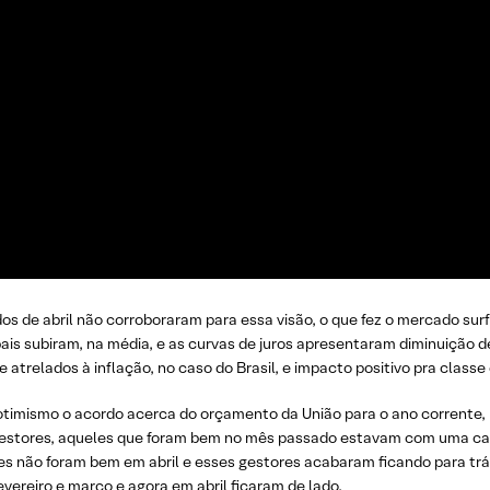
s de abril não corroboraram para essa visão, o que fez o mercado sur
bais subiram, na média, e as curvas de juros apresentaram diminuição
e atrelados à inflação, no caso do Brasil, e impacto positivo pra clas
 otimismo o acordo acerca do orçamento da União para o ano corrente
s gestores, aqueles que foram bem no mês passado estavam com uma c
ições não foram bem em abril e esses gestores acabaram ficando para 
vereiro e março e agora em abril ficaram de lado.