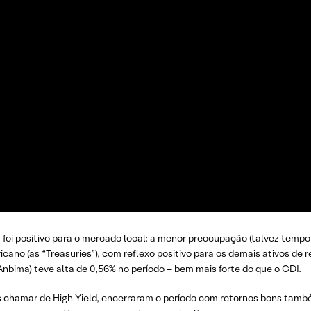
i positivo para o mercado local: a menor preocupação (talvez tempor
icano (as “Treasuries”), com reflexo positivo para os demais ativos d
Anbima) teve alta de 0,56% no período – bem mais forte do que o CDI.
s chamar de High Yield, encerraram o período com retornos bons tamb