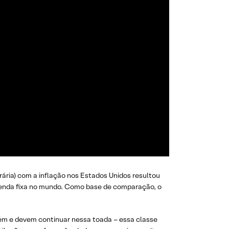
ária) com a inflação nos Estados Unidos resultou
e renda fixa no mundo. Como base de comparação, o
ém e devem continuar nessa toada – essa classe