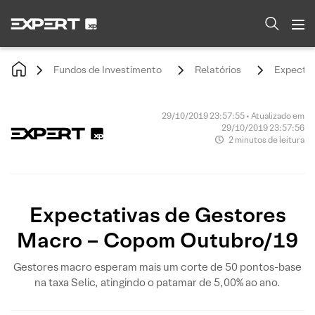
Fundos de Investimento
Relatórios
Expectat
29/10/2019 23:57:55 • Atualizado em
29/10/2019 23:57:56
2 minutos de leitura
Expectativas de Gestores
Macro – Copom Outubro/19
Gestores macro esperam mais um corte de 50 pontos-base
na taxa Selic, atingindo o patamar de 5,00% ao ano.