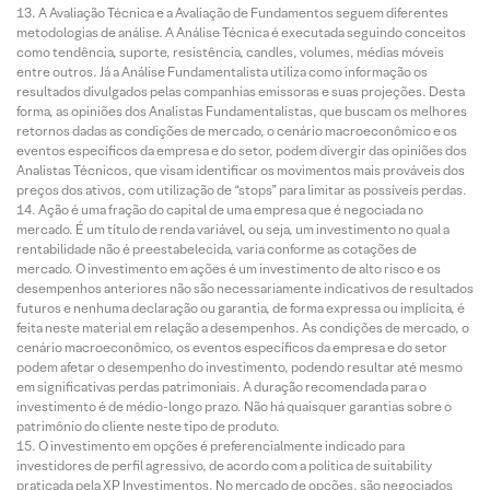
A Avaliação Técnica e a Avaliação de Fundamentos seguem diferentes
metodologias de análise. A Análise Técnica é executada seguindo conceitos
como tendência, suporte, resistência, candles, volumes, médias móveis
entre outros. Já a Análise Fundamentalista utiliza como informação os
resultados divulgados pelas companhias emissoras e suas projeções. Desta
forma, as opiniões dos Analistas Fundamentalistas, que buscam os melhores
retornos dadas as condições de mercado, o cenário macroeconômico e os
eventos específicos da empresa e do setor, podem divergir das opiniões dos
Analistas Técnicos, que visam identificar os movimentos mais prováveis dos
preços dos ativos, com utilização de “stops” para limitar as possíveis perdas.
Ação é uma fração do capital de uma empresa que é negociada no
mercado. É um título de renda variável, ou seja, um investimento no qual a
rentabilidade não é preestabelecida, varia conforme as cotações de
mercado. O investimento em ações é um investimento de alto risco e os
desempenhos anteriores não são necessariamente indicativos de resultados
futuros e nenhuma declaração ou garantia, de forma expressa ou implícita, é
feita neste material em relação a desempenhos. As condições de mercado, o
cenário macroeconômico, os eventos específicos da empresa e do setor
podem afetar o desempenho do investimento, podendo resultar até mesmo
em significativas perdas patrimoniais. A duração recomendada para o
investimento é de médio-longo prazo. Não há quaisquer garantias sobre o
patrimônio do cliente neste tipo de produto.
O investimento em opções é preferencialmente indicado para
investidores de perfil agressivo, de acordo com a política de suitability
praticada pela XP Investimentos. No mercado de opções, são negociados