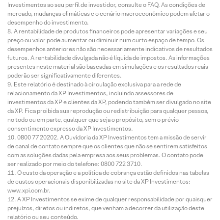
Investimentos ao seu perfil de investidor, consulte o FAQ. As condições de
mercado, mudanças climáticas e o cenário macroeconômico podem afetar o
desempenho do investimento.
A rentabilidade de produtos financeiros pode apresentar variações e seu
preço ou valor pode aumentar ou diminuir num curto espaço de tempo. Os
desempenhos anteriores não são necessariamente indicativos de resultados
futuros. A rentabilidade divulgada não é líquida de impostos. As informações
presentes neste material são baseadas em simulações e os resultados reais
poderão ser significativamente diferentes.
Este relatório é destinado à circulação exclusiva para a rede de
relacionamento da XP Investimentos, incluindo assessores de
investimentos da XP e clientes da XP, podendo também ser divulgado no site
da XP. Fica proibida sua reprodução ou redistribuição para qualquer pessoa,
no todo ou em parte, qualquer que seja o propósito, sem o prévio
consentimento expresso da XP Investimentos.
0800 77 20202. A Ouvidoria da XP Investimentos tem a missão de servir
de canal de contato sempre que os clientes que não se sentirem satisfeitos
com as soluções dadas pela empresa aos seus problemas. O contato pode
ser realizado por meio do telefone: 0800 722 3710.
O custo da operação e a política de cobrança estão definidos nas tabelas
de custos operacionais disponibilizadas no site da XP Investimentos:
www.xpi.com.br.
A XP Investimentos se exime de qualquer responsabilidade por quaisquer
prejuízos, diretos ou indiretos, que venham a decorrer da utilização deste
relatório ou seu conteúdo.