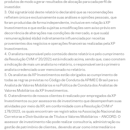
produtos de modo a gerar resultados de alocação para cada perfil de
investidor.
O(s) signatário(s) deste relatório declara(m) que as recomendações
refletem única e exclusivamente suas análises e opiniões pessoais, que
foram produzidas de forma independente, inclusive em relação à XP
Investimentos e que estão sujeitas a modificações sem aviso prévio em
decorrência de alterações nas condições de mercado, e que sua(s)
remuneração(es) é(são) indiretamente influenciada por receitas
provenientes dos negócios e operações financeiras realizadas pela XP
Investimentos.
O analista responsável pelo conteúdo deste relatório e pelo cumprimento
da Resolução CVM nº 20/2021 está indicado acima, sendo que, caso constem
a indicação de mais um analista no relatório, o responsável será o primeiro
analista credenciado a ser mencionado no relatório.
Os analistas da XP Investimentos estão obrigados ao cumprimento de
todas as regras previstas no Código de Conduta da APIMEC Brasil para o
Analista de Valores Mobiliários e na Política de Conduta dos Analistas de
Valores Mobiliários da XP Investimentos.
O atendimento de nossos clientes é realizado por empregados da XP
Investimentos ou por assessores de investimento que desempenham suas
atividades por meio da XP, em conformidade com a Resolução CVM nº
178/2023, os quais encontram-se registrados na Associação Nacional das
Corretoras e Distribuidoras de Títulos e Valores Mobiliários – ANCORD. O
assessor de investimento não pode realizar consultoria, administração ou
gestão de patrimônio de clientes, devendo atuar como intermediário e