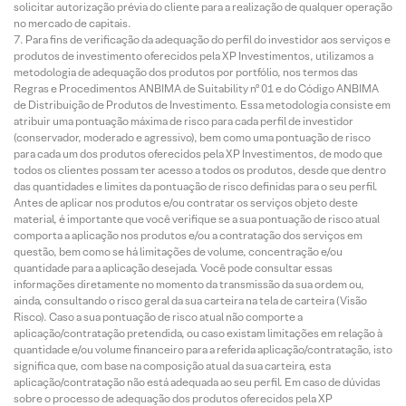
solicitar autorização prévia do cliente para a realização de qualquer operação
no mercado de capitais.
Para fins de verificação da adequação do perfil do investidor aos serviços e
produtos de investimento oferecidos pela XP Investimentos, utilizamos a
metodologia de adequação dos produtos por portfólio, nos termos das
Regras e Procedimentos ANBIMA de Suitability nº 01 e do Código ANBIMA
de Distribuição de Produtos de Investimento. Essa metodologia consiste em
atribuir uma pontuação máxima de risco para cada perfil de investidor
(conservador, moderado e agressivo), bem como uma pontuação de risco
para cada um dos produtos oferecidos pela XP Investimentos, de modo que
todos os clientes possam ter acesso a todos os produtos, desde que dentro
das quantidades e limites da pontuação de risco definidas para o seu perfil.
Antes de aplicar nos produtos e/ou contratar os serviços objeto deste
material, é importante que você verifique se a sua pontuação de risco atual
comporta a aplicação nos produtos e/ou a contratação dos serviços em
questão, bem como se há limitações de volume, concentração e/ou
quantidade para a aplicação desejada. Você pode consultar essas
informações diretamente no momento da transmissão da sua ordem ou,
ainda, consultando o risco geral da sua carteira na tela de carteira (Visão
Risco). Caso a sua pontuação de risco atual não comporte a
aplicação/contratação pretendida, ou caso existam limitações em relação à
quantidade e/ou volume financeiro para a referida aplicação/contratação, isto
significa que, com base na composição atual da sua carteira, esta
aplicação/contratação não está adequada ao seu perfil. Em caso de dúvidas
sobre o processo de adequação dos produtos oferecidos pela XP