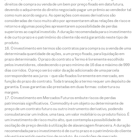
direitos de compra ou venda de um bem por preço fixado em data futura,
devendo o adquirente do direito negociado pagar um prêmio ao vendedor tal
como num acordo seguro. As operações com esses derivativos são
consideradas de risco muito alto por apresentarem altas relações de risco e
retorno e algumas posições apresentarem a possibilidade de perdas
superiores ao capital investido. A duração recomendada para o investimento
é de curto prazo e o patrimônio do cliente não está garantido neste tipo de
produto.
O investimento em termos são contratos para compra ou a venda de uma
determinada quantidade de ações, a um preço fixado, para liquidação em
prazo determinado. O prazo do contrato a Termo é livremente escolhido
pelos investidores, obedecendo o prazo mínimo de 16 dias e máximo de 999
dias corridos. O preço será o valor da ação adicionado de uma parcela
correspondente aos juros – que são fixados livremente em mercado, em
função do prazo do contrato. Toda transação a termo requer um depósito de
garantia. Essas garantias são prestadas em duas formas: cobertura ou
margem.
O investimento em Mercados Futuros embute riscos de perdas
patrimoniais significativos. Commodity é um objeto ou determinante de
preço de um contrato futuro ou outro instrumento derivativo, podendo
consubstanciar um índice, uma taxa, um valor mobiliário ou produto físico. É
um investimento de risco muito alto, que contempla a possibilidade de
oscilação de preço devido à utilização de alavancagem financeira. A duração
recomendada para o investimento é de curto prazo e o patrimônio do cliente
não está garantido neste tipo de produto. As condições de mercado,