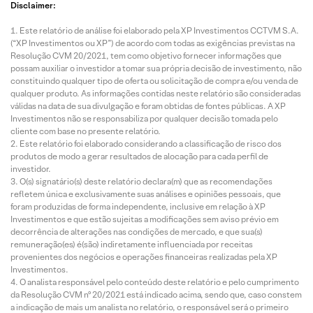
Disclaimer:
Este relatório de análise foi elaborado pela XP Investimentos CCTVM S.A.
(“XP Investimentos ou XP”) de acordo com todas as exigências previstas na
Resolução CVM 20/2021, tem como objetivo fornecer informações que
possam auxiliar o investidor a tomar sua própria decisão de investimento, não
constituindo qualquer tipo de oferta ou solicitação de compra e/ou venda de
qualquer produto. As informações contidas neste relatório são consideradas
válidas na data de sua divulgação e foram obtidas de fontes públicas. A XP
Investimentos não se responsabiliza por qualquer decisão tomada pelo
cliente com base no presente relatório.
Este relatório foi elaborado considerando a classificação de risco dos
produtos de modo a gerar resultados de alocação para cada perfil de
investidor.
O(s) signatário(s) deste relatório declara(m) que as recomendações
refletem única e exclusivamente suas análises e opiniões pessoais, que
foram produzidas de forma independente, inclusive em relação à XP
Investimentos e que estão sujeitas a modificações sem aviso prévio em
decorrência de alterações nas condições de mercado, e que sua(s)
remuneração(es) é(são) indiretamente influenciada por receitas
provenientes dos negócios e operações financeiras realizadas pela XP
Investimentos.
O analista responsável pelo conteúdo deste relatório e pelo cumprimento
da Resolução CVM nº 20/2021 está indicado acima, sendo que, caso constem
a indicação de mais um analista no relatório, o responsável será o primeiro