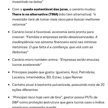
investindo na bolsa”
Com a
queda sustentável dos juros
, o cenário mudou:
There is no alternative (TINA)
(não tem alternativa):
“o
investidor terá de tomar mais risco para buscar melhores
retornos”
Cenário local é favorável, economia está pronta para
crescer:
“Famílias e empresas estão desalavancadas. A
inadimplência nos sistema financeiro está nas mínimas
históricas. O que falta é a confiança, que virá com as
Reformas”
Cenário micro também anima:
“Empresas estão enxutas,
lucros acelerando”
Principais papéis que gosta: Iguatemi, Azul, Petrobrás,
Localiza, Intermédica, B3, Eztec, Lojas Renner
Carteira atual é bastante pulverizada, possuindo mais de 20
ações diferentes
“Principal risco hoje vem de fora”
, gestor possui PUTs de
S&P como proteção (estrutura que gera lucros caso o índice
americano apresente queda) .