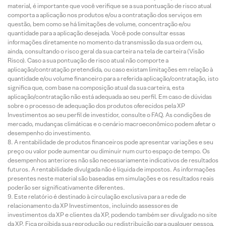
material, é importante que você verifique se a sua pontuação de risco atual
comporta a aplicação nos produtos e/ou a contratação dos serviços em
questão, bem como se há limitações de volume, concentração e/ou
quantidade para a aplicação desejada. Você pode consultar essas
informações diretamente no momento da transmissão da sua ordem ou,
ainda, consultando o risco geral da sua carteira na tela de carteira (Visão
Risco). Caso a sua pontuação de risco atual não comporte a
aplicação/contratação pretendida, ou caso existam limitações em relação à
quantidade e/ou volume financeiro para a referida aplicação/contratação, isto
significa que, com base na composição atual da sua carteira, esta
aplicação/contratação não está adequada ao seu perfil. Em caso de dúvidas
sobre o processo de adequação dos produtos oferecidos pela XP
Investimentos ao seu perfil de investidor, consulte o FAQ. As condições de
mercado, mudanças climáticas e o cenário macroeconômico podem afetar o
desempenho do investimento.
A rentabilidade de produtos financeiros pode apresentar variações e seu
preço ou valor pode aumentar ou diminuir num curto espaço de tempo. Os
desempenhos anteriores não são necessariamente indicativos de resultados
futuros. A rentabilidade divulgada não é líquida de impostos. As informações
presentes neste material são baseadas em simulações e os resultados reais
poderão ser significativamente diferentes.
Este relatório é destinado à circulação exclusiva para a rede de
relacionamento da XP Investimentos, incluindo assessores de
investimentos da XP e clientes da XP, podendo também ser divulgado no site
da XP. Fica proibida sua reprodução ou redistribuição para qualquer pessoa,