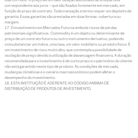
correspondente aos juros – que são fixados livremente em mercado, em
função do prazo do contrato. Toda transação a termo requer um depósito de
garantia. Essas garantias são prestadas em duas formas: cobertura ou
margem.
O investimento em Mercados Futuros embute riscos de perdas
patrimoniais significativos. Commodity é um objeto ou determinante de
preço de um contrato futuro ou outro instrumento derivativo, podendo
consubstanciar um índice, uma taxa, um valor mobiliário ou produto físico. É
um investimento de risco muito alto, que contempla a possibilidade de
oscilação de preço devido à utilização de alavancagem financeira. A duração
recomendada para o investimento é de curto prazo e o patrimônio do cliente
não está garantido neste tipo de produto. As condições de mercado,
mudanças climáticas e o cenário macroeconômico podem afetar o
desempenho do investimento.
ESTA INSTITUIÇÃO É ADERENTE AO CÓDIGO ANBIMA DE
DISTRIBUIÇÃO DE PRODUTOS DE INVESTIMENTO.