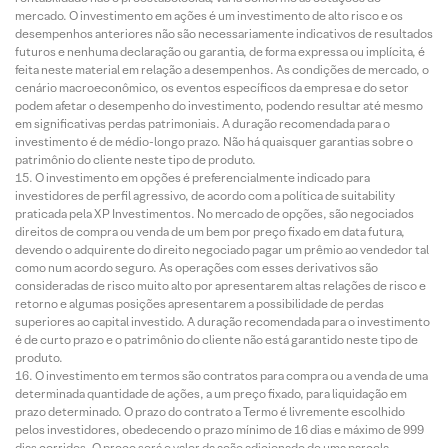
mercado. O investimento em ações é um investimento de alto risco e os
desempenhos anteriores não são necessariamente indicativos de resultados
futuros e nenhuma declaração ou garantia, de forma expressa ou implícita, é
feita neste material em relação a desempenhos. As condições de mercado, o
cenário macroeconômico, os eventos específicos da empresa e do setor
podem afetar o desempenho do investimento, podendo resultar até mesmo
em significativas perdas patrimoniais. A duração recomendada para o
investimento é de médio-longo prazo. Não há quaisquer garantias sobre o
patrimônio do cliente neste tipo de produto.
O investimento em opções é preferencialmente indicado para
investidores de perfil agressivo, de acordo com a política de suitability
praticada pela XP Investimentos. No mercado de opções, são negociados
direitos de compra ou venda de um bem por preço fixado em data futura,
devendo o adquirente do direito negociado pagar um prêmio ao vendedor tal
como num acordo seguro. As operações com esses derivativos são
consideradas de risco muito alto por apresentarem altas relações de risco e
retorno e algumas posições apresentarem a possibilidade de perdas
superiores ao capital investido. A duração recomendada para o investimento
é de curto prazo e o patrimônio do cliente não está garantido neste tipo de
produto.
O investimento em termos são contratos para compra ou a venda de uma
determinada quantidade de ações, a um preço fixado, para liquidação em
prazo determinado. O prazo do contrato a Termo é livremente escolhido
pelos investidores, obedecendo o prazo mínimo de 16 dias e máximo de 999
dias corridos. O preço será o valor da ação adicionado de uma parcela