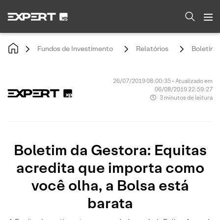
Fundos de Investimento
Relatórios
Boletim 
26/07/2019 08:00:35 • Atualizado em
06/08/2019 22:59:27
3 minutos de leitura
Boletim da Gestora: Equitas
acredita que importa como
você olha, a Bolsa está
barata