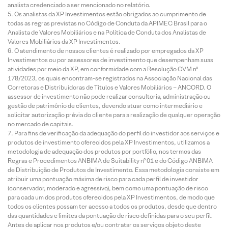
analista credenciado a ser mencionado no relatório.
Os analistas da XP Investimentos estão obrigados ao cumprimento de
todas as regras previstas no Código de Conduta da APIMEC Brasil para o
Analista de Valores Mobiliários e na Política de Conduta dos Analistas de
Valores Mobiliários da XP Investimentos.
O atendimento de nossos clientes é realizado por empregados da XP
Investimentos ou por assessores de investimento que desempenham suas
atividades por meio da XP, em conformidade com a Resolução CVM nº
178/2023, os quais encontram-se registrados na Associação Nacional das
Corretoras e Distribuidoras de Títulos e Valores Mobiliários – ANCORD. O
assessor de investimento não pode realizar consultoria, administração ou
gestão de patrimônio de clientes, devendo atuar como intermediário e
solicitar autorização prévia do cliente para a realização de qualquer operação
no mercado de capitais.
Para fins de verificação da adequação do perfil do investidor aos serviços e
produtos de investimento oferecidos pela XP Investimentos, utilizamos a
metodologia de adequação dos produtos por portfólio, nos termos das
Regras e Procedimentos ANBIMA de Suitability nº 01 e do Código ANBIMA
de Distribuição de Produtos de Investimento. Essa metodologia consiste em
atribuir uma pontuação máxima de risco para cada perfil de investidor
(conservador, moderado e agressivo), bem como uma pontuação de risco
para cada um dos produtos oferecidos pela XP Investimentos, de modo que
todos os clientes possam ter acesso a todos os produtos, desde que dentro
das quantidades e limites da pontuação de risco definidas para o seu perfil.
Antes de aplicar nos produtos e/ou contratar os serviços objeto deste