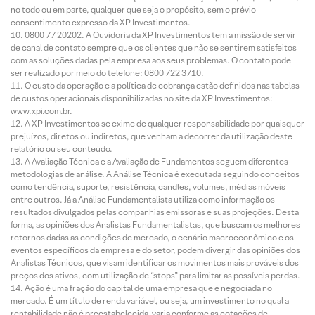
no todo ou em parte, qualquer que seja o propósito, sem o prévio
consentimento expresso da XP Investimentos.
0800 77 20202. A Ouvidoria da XP Investimentos tem a missão de servir
de canal de contato sempre que os clientes que não se sentirem satisfeitos
com as soluções dadas pela empresa aos seus problemas. O contato pode
ser realizado por meio do telefone: 0800 722 3710.
O custo da operação e a política de cobrança estão definidos nas tabelas
de custos operacionais disponibilizadas no site da XP Investimentos:
www.xpi.com.br.
A XP Investimentos se exime de qualquer responsabilidade por quaisquer
prejuízos, diretos ou indiretos, que venham a decorrer da utilização deste
relatório ou seu conteúdo.
A Avaliação Técnica e a Avaliação de Fundamentos seguem diferentes
metodologias de análise. A Análise Técnica é executada seguindo conceitos
como tendência, suporte, resistência, candles, volumes, médias móveis
entre outros. Já a Análise Fundamentalista utiliza como informação os
resultados divulgados pelas companhias emissoras e suas projeções. Desta
forma, as opiniões dos Analistas Fundamentalistas, que buscam os melhores
retornos dadas as condições de mercado, o cenário macroeconômico e os
eventos específicos da empresa e do setor, podem divergir das opiniões dos
Analistas Técnicos, que visam identificar os movimentos mais prováveis dos
preços dos ativos, com utilização de “stops” para limitar as possíveis perdas.
Ação é uma fração do capital de uma empresa que é negociada no
mercado. É um título de renda variável, ou seja, um investimento no qual a
rentabilidade não é preestabelecida, varia conforme as cotações de