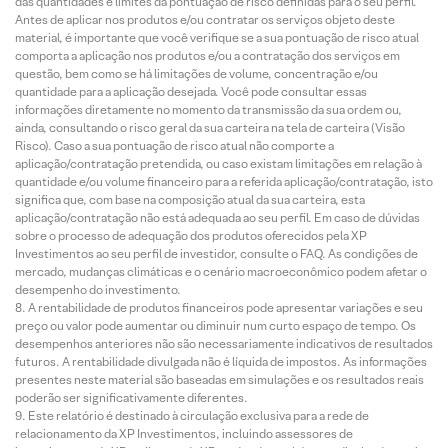
das quantidades e limites da pontuação de risco definidas para o seu perfil.
Antes de aplicar nos produtos e/ou contratar os serviços objeto deste
material, é importante que você verifique se a sua pontuação de risco atual
comporta a aplicação nos produtos e/ou a contratação dos serviços em
questão, bem como se há limitações de volume, concentração e/ou
quantidade para a aplicação desejada. Você pode consultar essas
informações diretamente no momento da transmissão da sua ordem ou,
ainda, consultando o risco geral da sua carteira na tela de carteira (Visão
Risco). Caso a sua pontuação de risco atual não comporte a
aplicação/contratação pretendida, ou caso existam limitações em relação à
quantidade e/ou volume financeiro para a referida aplicação/contratação, isto
significa que, com base na composição atual da sua carteira, esta
aplicação/contratação não está adequada ao seu perfil. Em caso de dúvidas
sobre o processo de adequação dos produtos oferecidos pela XP
Investimentos ao seu perfil de investidor, consulte o FAQ. As condições de
mercado, mudanças climáticas e o cenário macroeconômico podem afetar o
desempenho do investimento.
A rentabilidade de produtos financeiros pode apresentar variações e seu
preço ou valor pode aumentar ou diminuir num curto espaço de tempo. Os
desempenhos anteriores não são necessariamente indicativos de resultados
futuros. A rentabilidade divulgada não é líquida de impostos. As informações
presentes neste material são baseadas em simulações e os resultados reais
poderão ser significativamente diferentes.
Este relatório é destinado à circulação exclusiva para a rede de
relacionamento da XP Investimentos, incluindo assessores de