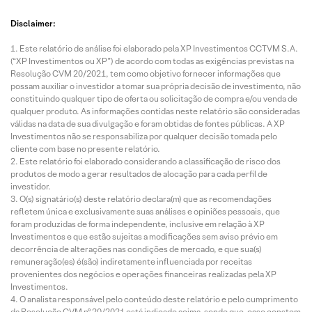
Disclaimer:
Este relatório de análise foi elaborado pela XP Investimentos CCTVM S.A.
(“XP Investimentos ou XP”) de acordo com todas as exigências previstas na
Resolução CVM 20/2021, tem como objetivo fornecer informações que
possam auxiliar o investidor a tomar sua própria decisão de investimento, não
constituindo qualquer tipo de oferta ou solicitação de compra e/ou venda de
qualquer produto. As informações contidas neste relatório são consideradas
válidas na data de sua divulgação e foram obtidas de fontes públicas. A XP
Investimentos não se responsabiliza por qualquer decisão tomada pelo
cliente com base no presente relatório.
Este relatório foi elaborado considerando a classificação de risco dos
produtos de modo a gerar resultados de alocação para cada perfil de
investidor.
O(s) signatário(s) deste relatório declara(m) que as recomendações
refletem única e exclusivamente suas análises e opiniões pessoais, que
foram produzidas de forma independente, inclusive em relação à XP
Investimentos e que estão sujeitas a modificações sem aviso prévio em
decorrência de alterações nas condições de mercado, e que sua(s)
remuneração(es) é(são) indiretamente influenciada por receitas
provenientes dos negócios e operações financeiras realizadas pela XP
Investimentos.
O analista responsável pelo conteúdo deste relatório e pelo cumprimento
da Resolução CVM nº 20/2021 está indicado acima, sendo que, caso constem