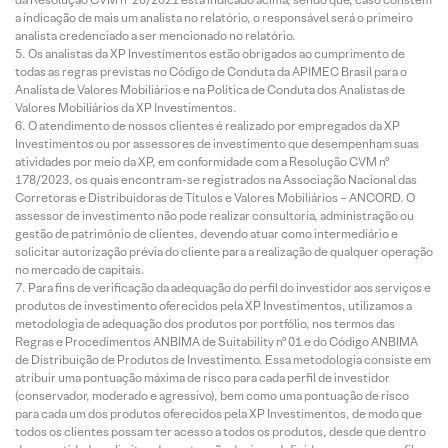
a indicação de mais um analista no relatório, o responsável será o primeiro
analista credenciado a ser mencionado no relatório.
Os analistas da XP Investimentos estão obrigados ao cumprimento de
todas as regras previstas no Código de Conduta da APIMEC Brasil para o
Analista de Valores Mobiliários e na Política de Conduta dos Analistas de
Valores Mobiliários da XP Investimentos.
O atendimento de nossos clientes é realizado por empregados da XP
Investimentos ou por assessores de investimento que desempenham suas
atividades por meio da XP, em conformidade com a Resolução CVM nº
178/2023, os quais encontram-se registrados na Associação Nacional das
Corretoras e Distribuidoras de Títulos e Valores Mobiliários – ANCORD. O
assessor de investimento não pode realizar consultoria, administração ou
gestão de patrimônio de clientes, devendo atuar como intermediário e
solicitar autorização prévia do cliente para a realização de qualquer operação
no mercado de capitais.
Para fins de verificação da adequação do perfil do investidor aos serviços e
produtos de investimento oferecidos pela XP Investimentos, utilizamos a
metodologia de adequação dos produtos por portfólio, nos termos das
Regras e Procedimentos ANBIMA de Suitability nº 01 e do Código ANBIMA
de Distribuição de Produtos de Investimento. Essa metodologia consiste em
atribuir uma pontuação máxima de risco para cada perfil de investidor
(conservador, moderado e agressivo), bem como uma pontuação de risco
para cada um dos produtos oferecidos pela XP Investimentos, de modo que
todos os clientes possam ter acesso a todos os produtos, desde que dentro