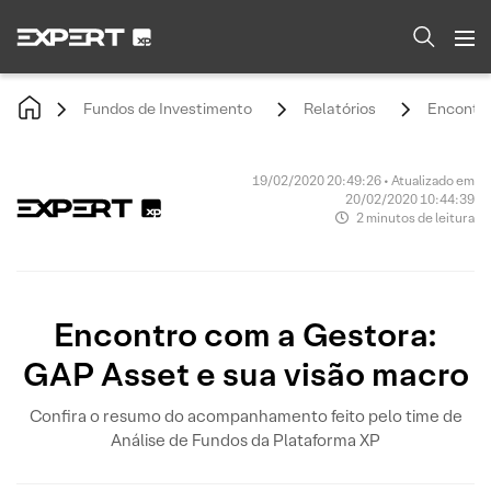
Fundos de Investimento
Relatórios
Encontro
19/02/2020 20:49:26 • Atualizado em
20/02/2020 10:44:39
2 minutos de leitura
Encontro com a Gestora:
GAP Asset e sua visão macro
Confira o resumo do acompanhamento feito pelo time de
Análise de Fundos da Plataforma XP