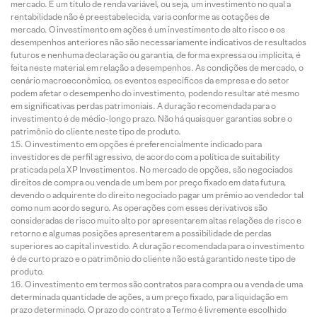
mercado. É um título de renda variável, ou seja, um investimento no qual a
rentabilidade não é preestabelecida, varia conforme as cotações de
mercado. O investimento em ações é um investimento de alto risco e os
desempenhos anteriores não são necessariamente indicativos de resultados
futuros e nenhuma declaração ou garantia, de forma expressa ou implícita, é
feita neste material em relação a desempenhos. As condições de mercado, o
cenário macroeconômico, os eventos específicos da empresa e do setor
podem afetar o desempenho do investimento, podendo resultar até mesmo
em significativas perdas patrimoniais. A duração recomendada para o
investimento é de médio-longo prazo. Não há quaisquer garantias sobre o
patrimônio do cliente neste tipo de produto.
O investimento em opções é preferencialmente indicado para
investidores de perfil agressivo, de acordo com a política de suitability
praticada pela XP Investimentos. No mercado de opções, são negociados
direitos de compra ou venda de um bem por preço fixado em data futura,
devendo o adquirente do direito negociado pagar um prêmio ao vendedor tal
como num acordo seguro. As operações com esses derivativos são
consideradas de risco muito alto por apresentarem altas relações de risco e
retorno e algumas posições apresentarem a possibilidade de perdas
superiores ao capital investido. A duração recomendada para o investimento
é de curto prazo e o patrimônio do cliente não está garantido neste tipo de
produto.
O investimento em termos são contratos para compra ou a venda de uma
determinada quantidade de ações, a um preço fixado, para liquidação em
prazo determinado. O prazo do contrato a Termo é livremente escolhido