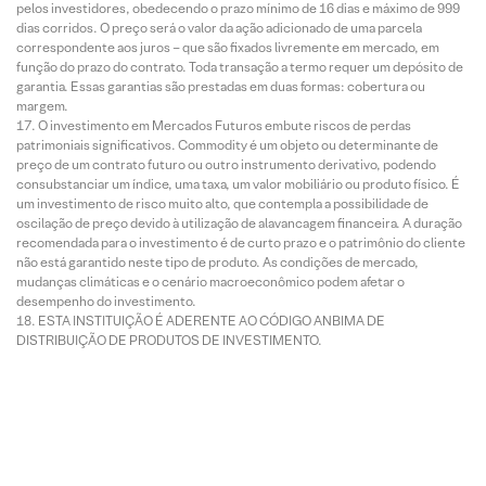
pelos investidores, obedecendo o prazo mínimo de 16 dias e máximo de 999
dias corridos. O preço será o valor da ação adicionado de uma parcela
correspondente aos juros – que são fixados livremente em mercado, em
função do prazo do contrato. Toda transação a termo requer um depósito de
garantia. Essas garantias são prestadas em duas formas: cobertura ou
margem.
O investimento em Mercados Futuros embute riscos de perdas
patrimoniais significativos. Commodity é um objeto ou determinante de
preço de um contrato futuro ou outro instrumento derivativo, podendo
consubstanciar um índice, uma taxa, um valor mobiliário ou produto físico. É
um investimento de risco muito alto, que contempla a possibilidade de
oscilação de preço devido à utilização de alavancagem financeira. A duração
recomendada para o investimento é de curto prazo e o patrimônio do cliente
não está garantido neste tipo de produto. As condições de mercado,
mudanças climáticas e o cenário macroeconômico podem afetar o
desempenho do investimento.
ESTA INSTITUIÇÃO É ADERENTE AO CÓDIGO ANBIMA DE
DISTRIBUIÇÃO DE PRODUTOS DE INVESTIMENTO.