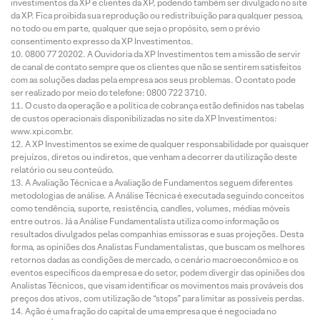
investimentos da XP e clientes da XP, podendo também ser divulgado no site
da XP. Fica proibida sua reprodução ou redistribuição para qualquer pessoa,
no todo ou em parte, qualquer que seja o propósito, sem o prévio
consentimento expresso da XP Investimentos.
0800 77 20202. A Ouvidoria da XP Investimentos tem a missão de servir
de canal de contato sempre que os clientes que não se sentirem satisfeitos
com as soluções dadas pela empresa aos seus problemas. O contato pode
ser realizado por meio do telefone: 0800 722 3710.
O custo da operação e a política de cobrança estão definidos nas tabelas
de custos operacionais disponibilizadas no site da XP Investimentos:
www.xpi.com.br.
A XP Investimentos se exime de qualquer responsabilidade por quaisquer
prejuízos, diretos ou indiretos, que venham a decorrer da utilização deste
relatório ou seu conteúdo.
A Avaliação Técnica e a Avaliação de Fundamentos seguem diferentes
metodologias de análise. A Análise Técnica é executada seguindo conceitos
como tendência, suporte, resistência, candles, volumes, médias móveis
entre outros. Já a Análise Fundamentalista utiliza como informação os
resultados divulgados pelas companhias emissoras e suas projeções. Desta
forma, as opiniões dos Analistas Fundamentalistas, que buscam os melhores
retornos dadas as condições de mercado, o cenário macroeconômico e os
eventos específicos da empresa e do setor, podem divergir das opiniões dos
Analistas Técnicos, que visam identificar os movimentos mais prováveis dos
preços dos ativos, com utilização de “stops” para limitar as possíveis perdas.
Ação é uma fração do capital de uma empresa que é negociada no