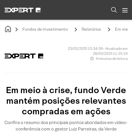
Fundos de Investimento
Relatórios
Em meio 
23/03/2020 15:34:59 • Atualizado em
28/03/2020 11:25:24
4 minutos de leitura
Em meio à crise, fundo Verde
mantém posições relevantes
compradas em ações
Confira o resumo dos principais pontos abordados em video-
conferência com o gestor Luiz Parreiras, da Verde