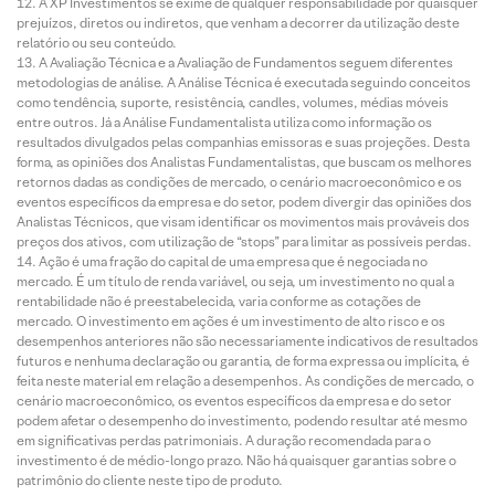
A XP Investimentos se exime de qualquer responsabilidade por quaisquer
prejuízos, diretos ou indiretos, que venham a decorrer da utilização deste
relatório ou seu conteúdo.
A Avaliação Técnica e a Avaliação de Fundamentos seguem diferentes
metodologias de análise. A Análise Técnica é executada seguindo conceitos
como tendência, suporte, resistência, candles, volumes, médias móveis
entre outros. Já a Análise Fundamentalista utiliza como informação os
resultados divulgados pelas companhias emissoras e suas projeções. Desta
forma, as opiniões dos Analistas Fundamentalistas, que buscam os melhores
retornos dadas as condições de mercado, o cenário macroeconômico e os
eventos específicos da empresa e do setor, podem divergir das opiniões dos
Analistas Técnicos, que visam identificar os movimentos mais prováveis dos
preços dos ativos, com utilização de “stops” para limitar as possíveis perdas.
Ação é uma fração do capital de uma empresa que é negociada no
mercado. É um título de renda variável, ou seja, um investimento no qual a
rentabilidade não é preestabelecida, varia conforme as cotações de
mercado. O investimento em ações é um investimento de alto risco e os
desempenhos anteriores não são necessariamente indicativos de resultados
futuros e nenhuma declaração ou garantia, de forma expressa ou implícita, é
feita neste material em relação a desempenhos. As condições de mercado, o
cenário macroeconômico, os eventos específicos da empresa e do setor
podem afetar o desempenho do investimento, podendo resultar até mesmo
em significativas perdas patrimoniais. A duração recomendada para o
investimento é de médio-longo prazo. Não há quaisquer garantias sobre o
patrimônio do cliente neste tipo de produto.