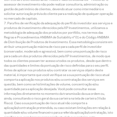
assessor de investimento não pode realizar consultoria, administração ou
gestão de patrimônio de clientes, devendo atuar como intermediário e
solicitar autorização prévia do cliente para a realização de qualquer operação
no mercado de capitais.
Para fins de verificação da adequação do perfil do investidor aos serviços e
produtos de investimento oferecidos pela XP Investimentos, utilizamos a
metodologia de adequação dos produtos por portfólio, nos termos das
Regras e Procedimentos ANBIMA de Suitability nº 01 e do Código ANBIMA
de Distribuição de Produtos de Investimento. Essa metodologia consiste em
atribuir uma pontuação máxima de risco para cada perfil de investidor
(conservador, moderado e agressivo), bem como uma pontuação de risco
para cada um dos produtos oferecidos pela XP Investimentos, de modo que
todos os clientes possam ter acesso a todos os produtos, desde que dentro
das quantidades e limites da pontuação de risco definidas para o seu perfil.
Antes de aplicar nos produtos e/ou contratar os serviços objeto deste
material, é importante que você verifique se a sua pontuação de risco atual
comporta a aplicação nos produtos e/ou a contratação dos serviços em
questão, bem como se há limitações de volume, concentração e/ou
quantidade para a aplicação desejada. Você pode consultar essas
informações diretamente no momento da transmissão da sua ordem ou,
ainda, consultando o risco geral da sua carteira na tela de carteira (Visão
Risco). Caso a sua pontuação de risco atual não comporte a
aplicação/contratação pretendida, ou caso existam limitações em relação à
quantidade e/ou volume financeiro para a referida aplicação/contratação, isto