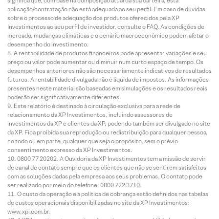
significa que, com base na composição atual da sua carteira, esta
aplicação/contratação não está adequada ao seu perfil. Em caso de dúvidas
sobre o processo de adequação dos produtos oferecidos pela XP
Investimentos ao seu perfil de investidor, consulte o FAQ. As condições de
mercado, mudanças climáticas e o cenário macroeconômico podem afetar o
desempenho do investimento.
A rentabilidade de produtos financeiros pode apresentar variações e seu
preço ou valor pode aumentar ou diminuir num curto espaço de tempo. Os
desempenhos anteriores não são necessariamente indicativos de resultados
futuros. A rentabilidade divulgada não é líquida de impostos. As informações
presentes neste material são baseadas em simulações e os resultados reais
poderão ser significativamente diferentes.
Este relatório é destinado à circulação exclusiva para a rede de
relacionamento da XP Investimentos, incluindo assessores de
investimentos da XP e clientes da XP, podendo também ser divulgado no site
da XP. Fica proibida sua reprodução ou redistribuição para qualquer pessoa,
no todo ou em parte, qualquer que seja o propósito, sem o prévio
consentimento expresso da XP Investimentos.
0800 77 20202. A Ouvidoria da XP Investimentos tem a missão de servir
de canal de contato sempre que os clientes que não se sentirem satisfeitos
com as soluções dadas pela empresa aos seus problemas. O contato pode
ser realizado por meio do telefone: 0800 722 3710.
O custo da operação e a política de cobrança estão definidos nas tabelas
de custos operacionais disponibilizadas no site da XP Investimentos:
www.xpi.com.br.