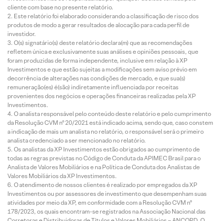
cliente com base no presente relatório.
Este relatório foi elaborado considerando a classificação de risco dos
produtos de modo a gerar resultados de alocação para cada perfil de
investidor.
O(s) signatário(s) deste relatório declara(m) que as recomendações
refletem única e exclusivamente suas análises e opiniões pessoais, que
foram produzidas de forma independente, inclusive em relação à XP
Investimentos e que estão sujeitas a modificações sem aviso prévio em
decorrência de alterações nas condições de mercado, e que sua(s)
remuneração(es) é(são) indiretamente influenciada por receitas
provenientes dos negócios e operações financeiras realizadas pela XP
Investimentos.
O analista responsável pelo conteúdo deste relatório e pelo cumprimento
da Resolução CVM nº 20/2021 está indicado acima, sendo que, caso constem
a indicação de mais um analista no relatório, o responsável será o primeiro
analista credenciado a ser mencionado no relatório.
Os analistas da XP Investimentos estão obrigados ao cumprimento de
todas as regras previstas no Código de Conduta da APIMEC Brasil para o
Analista de Valores Mobiliários e na Política de Conduta dos Analistas de
Valores Mobiliários da XP Investimentos.
O atendimento de nossos clientes é realizado por empregados da XP
Investimentos ou por assessores de investimento que desempenham suas
atividades por meio da XP, em conformidade com a Resolução CVM nº
178/2023, os quais encontram-se registrados na Associação Nacional das
Corretoras e Distribuidoras de Títulos e Valores Mobiliários – ANCORD. O