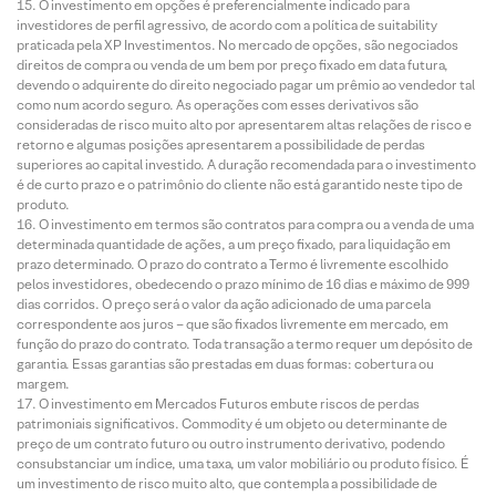
O investimento em opções é preferencialmente indicado para
investidores de perfil agressivo, de acordo com a política de suitability
praticada pela XP Investimentos. No mercado de opções, são negociados
direitos de compra ou venda de um bem por preço fixado em data futura,
devendo o adquirente do direito negociado pagar um prêmio ao vendedor tal
como num acordo seguro. As operações com esses derivativos são
consideradas de risco muito alto por apresentarem altas relações de risco e
retorno e algumas posições apresentarem a possibilidade de perdas
superiores ao capital investido. A duração recomendada para o investimento
é de curto prazo e o patrimônio do cliente não está garantido neste tipo de
produto.
O investimento em termos são contratos para compra ou a venda de uma
determinada quantidade de ações, a um preço fixado, para liquidação em
prazo determinado. O prazo do contrato a Termo é livremente escolhido
pelos investidores, obedecendo o prazo mínimo de 16 dias e máximo de 999
dias corridos. O preço será o valor da ação adicionado de uma parcela
correspondente aos juros – que são fixados livremente em mercado, em
função do prazo do contrato. Toda transação a termo requer um depósito de
garantia. Essas garantias são prestadas em duas formas: cobertura ou
margem.
O investimento em Mercados Futuros embute riscos de perdas
patrimoniais significativos. Commodity é um objeto ou determinante de
preço de um contrato futuro ou outro instrumento derivativo, podendo
consubstanciar um índice, uma taxa, um valor mobiliário ou produto físico. É
um investimento de risco muito alto, que contempla a possibilidade de