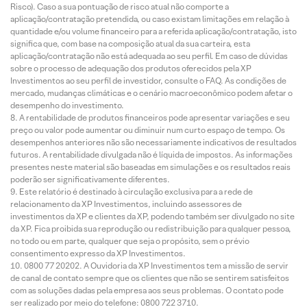
Risco). Caso a sua pontuação de risco atual não comporte a
aplicação/contratação pretendida, ou caso existam limitações em relação à
quantidade e/ou volume financeiro para a referida aplicação/contratação, isto
significa que, com base na composição atual da sua carteira, esta
aplicação/contratação não está adequada ao seu perfil. Em caso de dúvidas
sobre o processo de adequação dos produtos oferecidos pela XP
Investimentos ao seu perfil de investidor, consulte o FAQ. As condições de
mercado, mudanças climáticas e o cenário macroeconômico podem afetar o
desempenho do investimento.
A rentabilidade de produtos financeiros pode apresentar variações e seu
preço ou valor pode aumentar ou diminuir num curto espaço de tempo. Os
desempenhos anteriores não são necessariamente indicativos de resultados
futuros. A rentabilidade divulgada não é líquida de impostos. As informações
presentes neste material são baseadas em simulações e os resultados reais
poderão ser significativamente diferentes.
Este relatório é destinado à circulação exclusiva para a rede de
relacionamento da XP Investimentos, incluindo assessores de
investimentos da XP e clientes da XP, podendo também ser divulgado no site
da XP. Fica proibida sua reprodução ou redistribuição para qualquer pessoa,
no todo ou em parte, qualquer que seja o propósito, sem o prévio
consentimento expresso da XP Investimentos.
0800 77 20202. A Ouvidoria da XP Investimentos tem a missão de servir
de canal de contato sempre que os clientes que não se sentirem satisfeitos
com as soluções dadas pela empresa aos seus problemas. O contato pode
ser realizado por meio do telefone: 0800 722 3710.