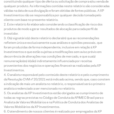
constituindo qualquer tipo de oferta ou solicitação de compra e/ou venda de
qualquer produto. As informações contidas neste relatório são consideradas
válidas na data de sua divulgação e foram obtidas de fontes públicas. A XP
Investimentos não se responsabiliza por qualquer decisão tomada pelo
cliente com base no presente relatório.
Este relatório foi elaborado considerando a classificação de risco dos
produtos de modo a gerar resultados de alocação para cada perfil de
investidor.
O(s) signatário(s) deste relatório declara(m) que as recomendações
refletem única e exclusivamente suas análises e opiniões pessoais, que
foram produzidas de forma independente, inclusive em relação à XP
Investimentos e que estão sujeitas a modificações sem aviso prévio em
decorrência de alterações nas condições de mercado, e que sua(s)
remuneração(es) é(são) indiretamente influenciada por receitas
provenientes dos negócios e operações financeiras realizadas pela XP
Investimentos.
O analista responsável pelo conteúdo deste relatório e pelo cumprimento
da Resolução CVM nº 20/2021 está indicado acima, sendo que, caso constem
a indicação de mais um analista no relatório, o responsável será o primeiro
analista credenciado a ser mencionado no relatório.
Os analistas da XP Investimentos estão obrigados ao cumprimento de
todas as regras previstas no Código de Conduta da APIMEC Brasil para o
Analista de Valores Mobiliários e na Política de Conduta dos Analistas de
Valores Mobiliários da XP Investimentos.
O atendimento de nossos clientes é realizado por empregados da XP