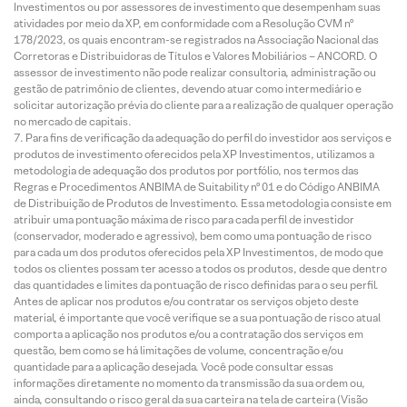
Investimentos ou por assessores de investimento que desempenham suas
atividades por meio da XP, em conformidade com a Resolução CVM nº
178/2023, os quais encontram-se registrados na Associação Nacional das
Corretoras e Distribuidoras de Títulos e Valores Mobiliários – ANCORD. O
assessor de investimento não pode realizar consultoria, administração ou
gestão de patrimônio de clientes, devendo atuar como intermediário e
solicitar autorização prévia do cliente para a realização de qualquer operação
no mercado de capitais.
Para fins de verificação da adequação do perfil do investidor aos serviços e
produtos de investimento oferecidos pela XP Investimentos, utilizamos a
metodologia de adequação dos produtos por portfólio, nos termos das
Regras e Procedimentos ANBIMA de Suitability nº 01 e do Código ANBIMA
de Distribuição de Produtos de Investimento. Essa metodologia consiste em
atribuir uma pontuação máxima de risco para cada perfil de investidor
(conservador, moderado e agressivo), bem como uma pontuação de risco
para cada um dos produtos oferecidos pela XP Investimentos, de modo que
todos os clientes possam ter acesso a todos os produtos, desde que dentro
das quantidades e limites da pontuação de risco definidas para o seu perfil.
Antes de aplicar nos produtos e/ou contratar os serviços objeto deste
material, é importante que você verifique se a sua pontuação de risco atual
comporta a aplicação nos produtos e/ou a contratação dos serviços em
questão, bem como se há limitações de volume, concentração e/ou
quantidade para a aplicação desejada. Você pode consultar essas
informações diretamente no momento da transmissão da sua ordem ou,
ainda, consultando o risco geral da sua carteira na tela de carteira (Visão