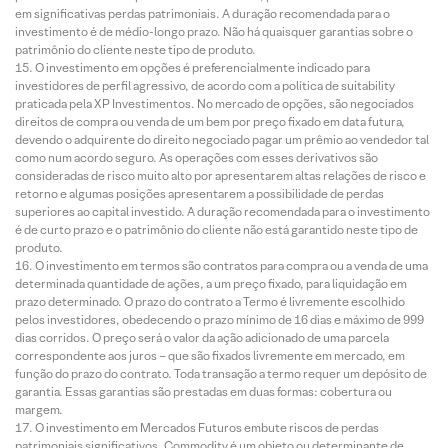
em significativas perdas patrimoniais. A duração recomendada para o
investimento é de médio-longo prazo. Não há quaisquer garantias sobre o
patrimônio do cliente neste tipo de produto.
O investimento em opções é preferencialmente indicado para
investidores de perfil agressivo, de acordo com a política de suitability
praticada pela XP Investimentos. No mercado de opções, são negociados
direitos de compra ou venda de um bem por preço fixado em data futura,
devendo o adquirente do direito negociado pagar um prêmio ao vendedor tal
como num acordo seguro. As operações com esses derivativos são
consideradas de risco muito alto por apresentarem altas relações de risco e
retorno e algumas posições apresentarem a possibilidade de perdas
superiores ao capital investido. A duração recomendada para o investimento
é de curto prazo e o patrimônio do cliente não está garantido neste tipo de
produto.
O investimento em termos são contratos para compra ou a venda de uma
determinada quantidade de ações, a um preço fixado, para liquidação em
prazo determinado. O prazo do contrato a Termo é livremente escolhido
pelos investidores, obedecendo o prazo mínimo de 16 dias e máximo de 999
dias corridos. O preço será o valor da ação adicionado de uma parcela
correspondente aos juros – que são fixados livremente em mercado, em
função do prazo do contrato. Toda transação a termo requer um depósito de
garantia. Essas garantias são prestadas em duas formas: cobertura ou
margem.
O investimento em Mercados Futuros embute riscos de perdas
patrimoniais significativos. Commodity é um objeto ou determinante de