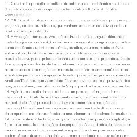
O custo da operação e a política de cobrança estão definidos nas tabelas
de custos operacionais disponibilizadas no site da XP Investimentos:
www.xpi.com.br.
A XP Investimentos se exime de qualquer responsabilidade por quaisquer
prejuízos, diretos ou indiretos, que venham a decorrer da utilização deste
relatório ou seu conteúdo.
A Avaliação Técnica e a Avaliação de Fundamentos seguem diferentes
metodologias de análise. A Análise Técnica é executada seguindo conceitos
como tendência, suporte, resistência, candles, volumes, médias móveis
entre outros. Já a Análise Fundamentalista utiliza como informação os
resultados divulgados pelas companhias emissoras e suas projeções. Desta
forma, as opiniões dos Analistas Fundamentalistas, que buscam os melhores
retornos dadas as condições de mercado, o cenário macroeconômico e os
eventos específicos da empresa e do setor, podem divergir das opiniões dos
Analistas Técnicos, que visam identificar os movimentos mais prováveis dos
preços dos ativos, com utilização de “stops” para limitar as possíveis perdas.
Ação é uma fração do capital de uma empresa que é negociada no
mercado. É um título de renda variável, ou seja, um investimento no qual a
rentabilidade não é preestabelecida, varia conforme as cotações de
mercado. O investimento em ações é um investimento de alto risco e os
desempenhos anteriores não são necessariamente indicativos de resultados
futuros e nenhuma declaração ou garantia, de forma expressa ou implícita, é
feita neste material em relação a desempenhos. As condições de mercado, o
cenário macroeconômico, os eventos específicos da empresa e do setor
podem afetar o desempenho do investimento, podendo resultar até mesmo