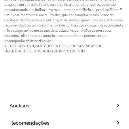
preço de um contrato futuro ou outro instrumento derivativo, podendo
consubstanciar um índice, uma taxa, um valor mobiliário ou produto físico. É
um investimento de risco muito alto, que contempla a possibilidade de
oscilação de preço devido à utilização de alavancagem financeira. A duração
recomendada para o investimento é de curto prazo e o patrimônio do cliente
não está garantido neste tipo de produto. As condições de mercado,
mudanças climáticas e o cenário macroeconômico podem afetar o
desempenho do investimento.
ESTA INSTITUIÇÃO É ADERENTE AO CÓDIGO ANBIMA DE
DISTRIBUIÇÃO DE PRODUTOS DE INVESTIMENTO.
Análises
Recomendações