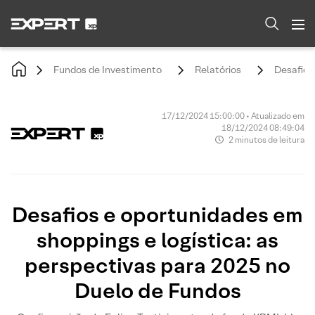
Fundos de Investimento
Relatórios
Desafios
17/12/2024 15:00:00 • Atualizado em
18/12/2024 08:49:04
2 minutos de leitura
Desafios e oportunidades em
shoppings e logística: as
perspectivas para 2025 no
Duelo de Fundos