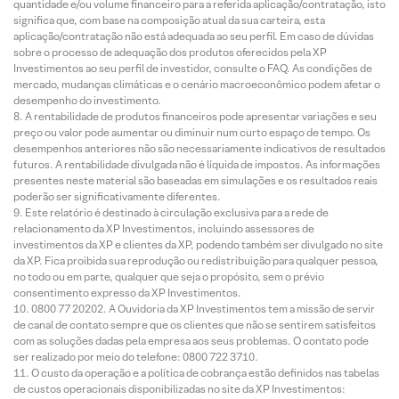
quantidade e/ou volume financeiro para a referida aplicação/contratação, isto
significa que, com base na composição atual da sua carteira, esta
aplicação/contratação não está adequada ao seu perfil. Em caso de dúvidas
sobre o processo de adequação dos produtos oferecidos pela XP
Investimentos ao seu perfil de investidor, consulte o FAQ. As condições de
mercado, mudanças climáticas e o cenário macroeconômico podem afetar o
desempenho do investimento.
A rentabilidade de produtos financeiros pode apresentar variações e seu
preço ou valor pode aumentar ou diminuir num curto espaço de tempo. Os
desempenhos anteriores não são necessariamente indicativos de resultados
futuros. A rentabilidade divulgada não é líquida de impostos. As informações
presentes neste material são baseadas em simulações e os resultados reais
poderão ser significativamente diferentes.
Este relatório é destinado à circulação exclusiva para a rede de
relacionamento da XP Investimentos, incluindo assessores de
investimentos da XP e clientes da XP, podendo também ser divulgado no site
da XP. Fica proibida sua reprodução ou redistribuição para qualquer pessoa,
no todo ou em parte, qualquer que seja o propósito, sem o prévio
consentimento expresso da XP Investimentos.
0800 77 20202. A Ouvidoria da XP Investimentos tem a missão de servir
de canal de contato sempre que os clientes que não se sentirem satisfeitos
com as soluções dadas pela empresa aos seus problemas. O contato pode
ser realizado por meio do telefone: 0800 722 3710.
O custo da operação e a política de cobrança estão definidos nas tabelas
de custos operacionais disponibilizadas no site da XP Investimentos: