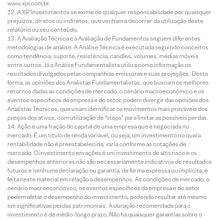
www.xpi.com.br.
A XP Investimentos se exime de qualquer responsabilidade por quaisquer
prejuízos, diretos ou indiretos, que venham a decorrer da utilização deste
relatório ou seu conteúdo.
A Avaliação Técnica e a Avaliação de Fundamentos seguem diferentes
metodologias de análise. A Análise Técnica é executada seguindo conceitos
como tendência, suporte, resistência, candles, volumes, médias móveis
entre outros. Já a Análise Fundamentalista utiliza como informação os
resultados divulgados pelas companhias emissoras e suas projeções. Desta
forma, as opiniões dos Analistas Fundamentalistas, que buscam os melhores
retornos dadas as condições de mercado, o cenário macroeconômico e os
eventos específicos da empresa e do setor, podem divergir das opiniões dos
Analistas Técnicos, que visam identificar os movimentos mais prováveis dos
preços dos ativos, com utilização de “stops” para limitar as possíveis perdas.
Ação é uma fração do capital de uma empresa que é negociada no
mercado. É um título de renda variável, ou seja, um investimento no qual a
rentabilidade não é preestabelecida, varia conforme as cotações de
mercado. O investimento em ações é um investimento de alto risco e os
desempenhos anteriores não são necessariamente indicativos de resultados
futuros e nenhuma declaração ou garantia, de forma expressa ou implícita, é
feita neste material em relação a desempenhos. As condições de mercado, o
cenário macroeconômico, os eventos específicos da empresa e do setor
podem afetar o desempenho do investimento, podendo resultar até mesmo
em significativas perdas patrimoniais. A duração recomendada para o
investimento é de médio-longo prazo. Não há quaisquer garantias sobre o