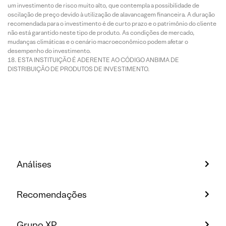
um investimento de risco muito alto, que contempla a possibilidade de
oscilação de preço devido à utilização de alavancagem financeira. A duração
recomendada para o investimento é de curto prazo e o patrimônio do cliente
não está garantido neste tipo de produto. As condições de mercado,
mudanças climáticas e o cenário macroeconômico podem afetar o
desempenho do investimento.
ESTA INSTITUIÇÃO É ADERENTE AO CÓDIGO ANBIMA DE
DISTRIBUIÇÃO DE PRODUTOS DE INVESTIMENTO.
Análises
Recomendações
Grupo XP