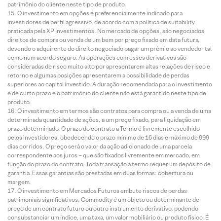
patrimônio do cliente neste tipo de produto.
O investimento em opções é preferencialmente indicado para
investidores de perfil agressivo, de acordo com a política de suitability
praticada pela XP Investimentos. No mercado de opções, são negociados
direitos de compra ou venda de um bem por preço fixado em data futura,
devendo o adquirente do direito negociado pagar um prêmio ao vendedor tal
como num acordo seguro. As operações com esses derivativos são
consideradas de risco muito alto por apresentarem altas relações de risco e
retorno e algumas posições apresentarem a possibilidade de perdas
superiores ao capital investido. A duração recomendada para o investimento
é de curto prazo e o patrimônio do cliente não está garantido neste tipo de
produto.
O investimento em termos são contratos para compra ou a venda de uma
determinada quantidade de ações, a um preço fixado, para liquidação em
prazo determinado. O prazo do contrato a Termo é livremente escolhido
pelos investidores, obedecendo o prazo mínimo de 16 dias e máximo de 999
dias corridos. O preço será o valor da ação adicionado de uma parcela
correspondente aos juros – que são fixados livremente em mercado, em
função do prazo do contrato. Toda transação a termo requer um depósito de
garantia. Essas garantias são prestadas em duas formas: cobertura ou
margem.
O investimento em Mercados Futuros embute riscos de perdas
patrimoniais significativos. Commodity é um objeto ou determinante de
preço de um contrato futuro ou outro instrumento derivativo, podendo
consubstanciar um índice, uma taxa, um valor mobiliário ou produto físico. É