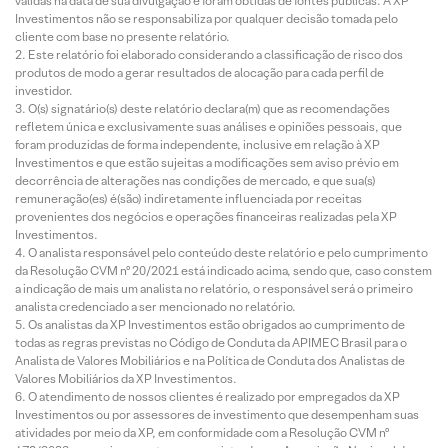
válidas na data de sua divulgação e foram obtidas de fontes públicas. A XP
Investimentos não se responsabiliza por qualquer decisão tomada pelo
cliente com base no presente relatório.
Este relatório foi elaborado considerando a classificação de risco dos
produtos de modo a gerar resultados de alocação para cada perfil de
investidor.
O(s) signatário(s) deste relatório declara(m) que as recomendações
refletem única e exclusivamente suas análises e opiniões pessoais, que
foram produzidas de forma independente, inclusive em relação à XP
Investimentos e que estão sujeitas a modificações sem aviso prévio em
decorrência de alterações nas condições de mercado, e que sua(s)
remuneração(es) é(são) indiretamente influenciada por receitas
provenientes dos negócios e operações financeiras realizadas pela XP
Investimentos.
O analista responsável pelo conteúdo deste relatório e pelo cumprimento
da Resolução CVM nº 20/2021 está indicado acima, sendo que, caso constem
a indicação de mais um analista no relatório, o responsável será o primeiro
analista credenciado a ser mencionado no relatório.
Os analistas da XP Investimentos estão obrigados ao cumprimento de
todas as regras previstas no Código de Conduta da APIMEC Brasil para o
Analista de Valores Mobiliários e na Política de Conduta dos Analistas de
Valores Mobiliários da XP Investimentos.
O atendimento de nossos clientes é realizado por empregados da XP
Investimentos ou por assessores de investimento que desempenham suas
atividades por meio da XP, em conformidade com a Resolução CVM nº