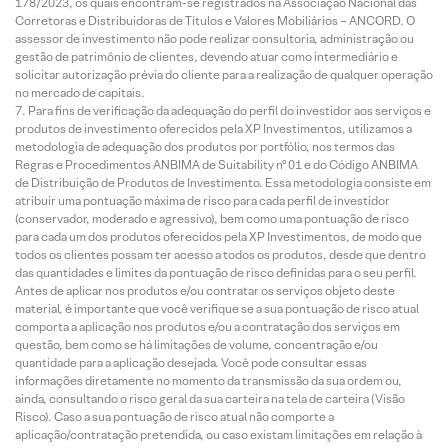
178/2023, os quais encontram-se registrados na Associação Nacional das
Corretoras e Distribuidoras de Títulos e Valores Mobiliários – ANCORD. O
assessor de investimento não pode realizar consultoria, administração ou
gestão de patrimônio de clientes, devendo atuar como intermediário e
solicitar autorização prévia do cliente para a realização de qualquer operação
no mercado de capitais.
Para fins de verificação da adequação do perfil do investidor aos serviços e
produtos de investimento oferecidos pela XP Investimentos, utilizamos a
metodologia de adequação dos produtos por portfólio, nos termos das
Regras e Procedimentos ANBIMA de Suitability nº 01 e do Código ANBIMA
de Distribuição de Produtos de Investimento. Essa metodologia consiste em
atribuir uma pontuação máxima de risco para cada perfil de investidor
(conservador, moderado e agressivo), bem como uma pontuação de risco
para cada um dos produtos oferecidos pela XP Investimentos, de modo que
todos os clientes possam ter acesso a todos os produtos, desde que dentro
das quantidades e limites da pontuação de risco definidas para o seu perfil.
Antes de aplicar nos produtos e/ou contratar os serviços objeto deste
material, é importante que você verifique se a sua pontuação de risco atual
comporta a aplicação nos produtos e/ou a contratação dos serviços em
questão, bem como se há limitações de volume, concentração e/ou
quantidade para a aplicação desejada. Você pode consultar essas
informações diretamente no momento da transmissão da sua ordem ou,
ainda, consultando o risco geral da sua carteira na tela de carteira (Visão
Risco). Caso a sua pontuação de risco atual não comporte a
aplicação/contratação pretendida, ou caso existam limitações em relação à