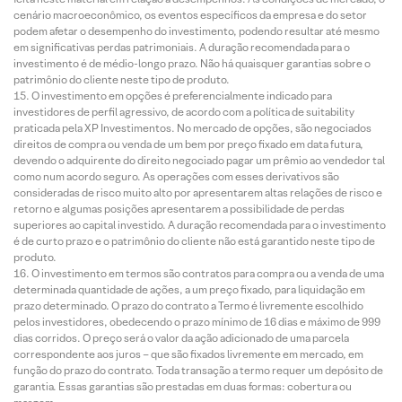
cenário macroeconômico, os eventos específicos da empresa e do setor
podem afetar o desempenho do investimento, podendo resultar até mesmo
em significativas perdas patrimoniais. A duração recomendada para o
investimento é de médio-longo prazo. Não há quaisquer garantias sobre o
patrimônio do cliente neste tipo de produto.
O investimento em opções é preferencialmente indicado para
investidores de perfil agressivo, de acordo com a política de suitability
praticada pela XP Investimentos. No mercado de opções, são negociados
direitos de compra ou venda de um bem por preço fixado em data futura,
devendo o adquirente do direito negociado pagar um prêmio ao vendedor tal
como num acordo seguro. As operações com esses derivativos são
consideradas de risco muito alto por apresentarem altas relações de risco e
retorno e algumas posições apresentarem a possibilidade de perdas
superiores ao capital investido. A duração recomendada para o investimento
é de curto prazo e o patrimônio do cliente não está garantido neste tipo de
produto.
O investimento em termos são contratos para compra ou a venda de uma
determinada quantidade de ações, a um preço fixado, para liquidação em
prazo determinado. O prazo do contrato a Termo é livremente escolhido
pelos investidores, obedecendo o prazo mínimo de 16 dias e máximo de 999
dias corridos. O preço será o valor da ação adicionado de uma parcela
correspondente aos juros – que são fixados livremente em mercado, em
função do prazo do contrato. Toda transação a termo requer um depósito de
garantia. Essas garantias são prestadas em duas formas: cobertura ou