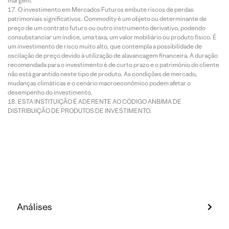
margem.
O investimento em Mercados Futuros embute riscos de perdas
patrimoniais significativos. Commodity é um objeto ou determinante de
preço de um contrato futuro ou outro instrumento derivativo, podendo
consubstanciar um índice, uma taxa, um valor mobiliário ou produto físico. É
um investimento de risco muito alto, que contempla a possibilidade de
oscilação de preço devido à utilização de alavancagem financeira. A duração
recomendada para o investimento é de curto prazo e o patrimônio do cliente
não está garantido neste tipo de produto. As condições de mercado,
mudanças climáticas e o cenário macroeconômico podem afetar o
desempenho do investimento.
ESTA INSTITUIÇÃO É ADERENTE AO CÓDIGO ANBIMA DE
DISTRIBUIÇÃO DE PRODUTOS DE INVESTIMENTO.
Análises