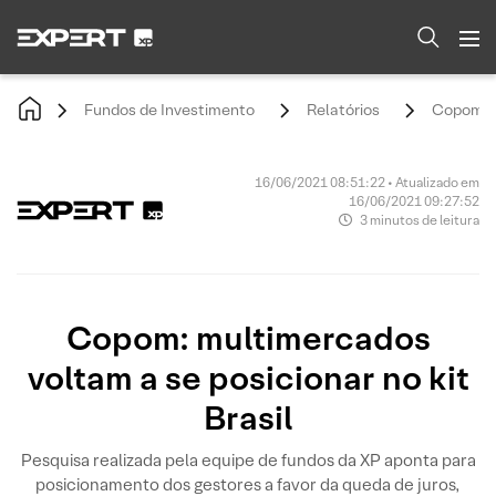
Fundos de Investimento
Relatórios
Copom: m
16/06/2021 08:51:22 • Atualizado em
16/06/2021 09:27:52
3 minutos de leitura
Copom: multimercados
voltam a se posicionar no kit
Brasil
Pesquisa realizada pela equipe de fundos da XP aponta para
posicionamento dos gestores a favor da queda de juros,