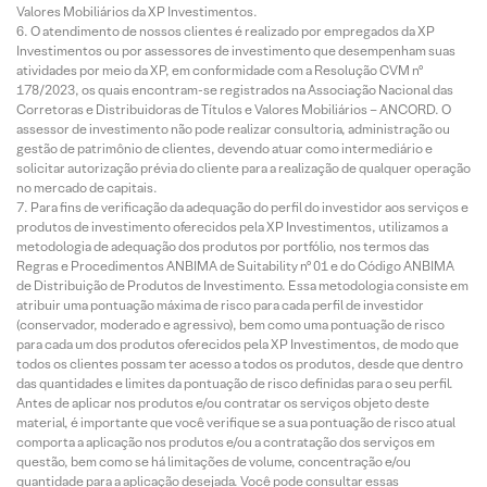
Valores Mobiliários da XP Investimentos.
O atendimento de nossos clientes é realizado por empregados da XP
Investimentos ou por assessores de investimento que desempenham suas
atividades por meio da XP, em conformidade com a Resolução CVM nº
178/2023, os quais encontram-se registrados na Associação Nacional das
Corretoras e Distribuidoras de Títulos e Valores Mobiliários – ANCORD. O
assessor de investimento não pode realizar consultoria, administração ou
gestão de patrimônio de clientes, devendo atuar como intermediário e
solicitar autorização prévia do cliente para a realização de qualquer operação
no mercado de capitais.
Para fins de verificação da adequação do perfil do investidor aos serviços e
produtos de investimento oferecidos pela XP Investimentos, utilizamos a
metodologia de adequação dos produtos por portfólio, nos termos das
Regras e Procedimentos ANBIMA de Suitability nº 01 e do Código ANBIMA
de Distribuição de Produtos de Investimento. Essa metodologia consiste em
atribuir uma pontuação máxima de risco para cada perfil de investidor
(conservador, moderado e agressivo), bem como uma pontuação de risco
para cada um dos produtos oferecidos pela XP Investimentos, de modo que
todos os clientes possam ter acesso a todos os produtos, desde que dentro
das quantidades e limites da pontuação de risco definidas para o seu perfil.
Antes de aplicar nos produtos e/ou contratar os serviços objeto deste
material, é importante que você verifique se a sua pontuação de risco atual
comporta a aplicação nos produtos e/ou a contratação dos serviços em
questão, bem como se há limitações de volume, concentração e/ou
quantidade para a aplicação desejada. Você pode consultar essas