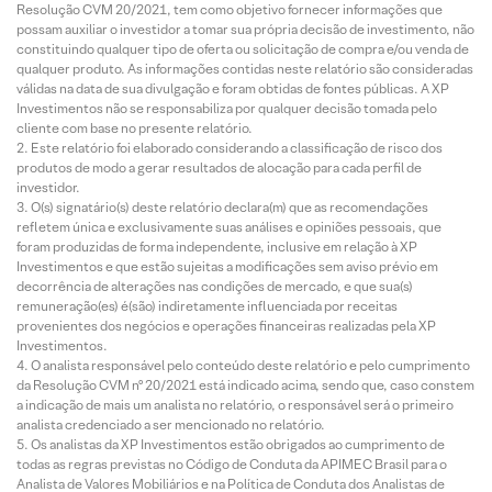
Resolução CVM 20/2021, tem como objetivo fornecer informações que
possam auxiliar o investidor a tomar sua própria decisão de investimento, não
constituindo qualquer tipo de oferta ou solicitação de compra e/ou venda de
qualquer produto. As informações contidas neste relatório são consideradas
válidas na data de sua divulgação e foram obtidas de fontes públicas. A XP
Investimentos não se responsabiliza por qualquer decisão tomada pelo
cliente com base no presente relatório.
Este relatório foi elaborado considerando a classificação de risco dos
produtos de modo a gerar resultados de alocação para cada perfil de
investidor.
O(s) signatário(s) deste relatório declara(m) que as recomendações
refletem única e exclusivamente suas análises e opiniões pessoais, que
foram produzidas de forma independente, inclusive em relação à XP
Investimentos e que estão sujeitas a modificações sem aviso prévio em
decorrência de alterações nas condições de mercado, e que sua(s)
remuneração(es) é(são) indiretamente influenciada por receitas
provenientes dos negócios e operações financeiras realizadas pela XP
Investimentos.
O analista responsável pelo conteúdo deste relatório e pelo cumprimento
da Resolução CVM nº 20/2021 está indicado acima, sendo que, caso constem
a indicação de mais um analista no relatório, o responsável será o primeiro
analista credenciado a ser mencionado no relatório.
Os analistas da XP Investimentos estão obrigados ao cumprimento de
todas as regras previstas no Código de Conduta da APIMEC Brasil para o
Analista de Valores Mobiliários e na Política de Conduta dos Analistas de