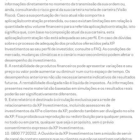
informações diretamente no momento da transmissão da sua ordem ou,
ainda, consultando o risco geral da sua carteira na tela de carteira (Visão
Risco). Caso a sua pontuação de risco atual não comporte a
aplicação/contratação pretendida, ou caso existam limitações em relação à
quantidade e/ou volume financeiro para a referida aplicação/contratação, isto
significa que, com base na composição atual da sua carteira, esta
aplicação/contratação não está adequada ao seu perfil. Em caso de dúvidas
sobre o processo de adequação dos produtos oferecidos pela XP
Investimentos ao seu perfil de investidor, consulte o FAQ. As condições de
mercado, mudanças climáticas e o cenário macroeconômico podem afetar o
desempenho do investimento.
A rentabilidade de produtos financeiros pode apresentar variações e seu
preço ou valor pode aumentar ou diminuir num curto espaço de tempo. Os
desempenhos anteriores não são necessariamente indicativos de resultados
futuros. A rentabilidade divulgada não é líquida de impostos. As informações
presentes neste material são baseadas em simulações e os resultados reais
poderão ser significativamente diferentes.
Este relatório é destinado à circulação exclusiva para a rede de
relacionamento da XP Investimentos, incluindo assessores de
investimentos da XP e clientes da XP, podendo também ser divulgado no site
da XP. Fica proibida sua reprodução ou redistribuição para qualquer pessoa,
no todo ou em parte, qualquer que seja o propósito, sem o prévio
consentimento expresso da XP Investimentos.
0800 77 20202. A Ouvidoria da XP Investimentos tem a missão de servir
de canal de contato sempre que os clientes que não se sentirem satisfeitos