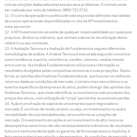
com as soluções dadas pela empresa aos seus problemas. O contato pode
ser realizado por meio do telefone: 0800 722 3710.
O custo da operação e a política de cobrança estão definidos nas tabelas
de custos operacionais disponibilizadas no site da XP Investimentos:
www.xpi.com.br.
A XP Investimentos se exime de qualquer responsabilidade por quaisquer
prejuízos, diretos ou indiretos, que venham a decorrer da utilização deste
relatório ou seu conteúdo.
A Avaliação Técnica e a Avaliação de Fundamentos seguem diferentes
metodologias de análise. A Análise Técnica é executada seguindo conceitos
como tendência, suporte, resistência, candles, volumes, médias móveis
entre outros. Já a Análise Fundamentalista utiliza como informação os
resultados divulgados pelas companhias emissoras e suas projeções. Desta
forma, as opiniões dos Analistas Fundamentalistas, que buscam os melhores
retornos dadas as condições de mercado, o cenário macroeconômico e os
eventos específicos da empresa e do setor, podem divergir das opiniões dos
Analistas Técnicos, que visam identificar os movimentos mais prováveis dos
preços dos ativos, com utilização de “stops” para limitar as possíveis perdas.
Ação é uma fração do capital de uma empresa que é negociada no
mercado. É um título de renda variável, ou seja, um investimento no qual a
rentabilidade não é preestabelecida, varia conforme as cotações de
mercado. O investimento em ações é um investimento de alto risco e os
desempenhos anteriores não são necessariamente indicativos de resultados
futuros e nenhuma declaração ou garantia, de forma expressa ou implícita, é
feita neste material em relação a desempenhos. As condições de mercado, o