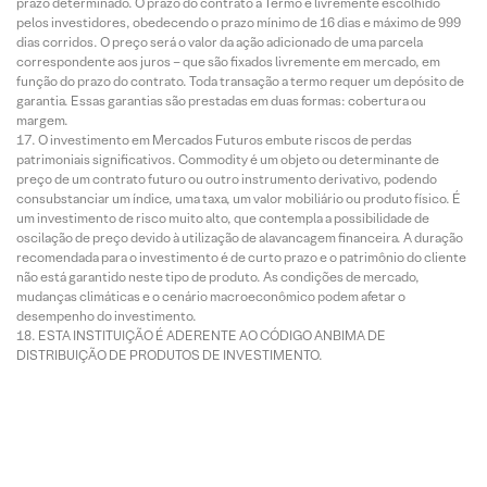
prazo determinado. O prazo do contrato a Termo é livremente escolhido
pelos investidores, obedecendo o prazo mínimo de 16 dias e máximo de 999
dias corridos. O preço será o valor da ação adicionado de uma parcela
correspondente aos juros – que são fixados livremente em mercado, em
função do prazo do contrato. Toda transação a termo requer um depósito de
garantia. Essas garantias são prestadas em duas formas: cobertura ou
margem.
O investimento em Mercados Futuros embute riscos de perdas
patrimoniais significativos. Commodity é um objeto ou determinante de
preço de um contrato futuro ou outro instrumento derivativo, podendo
consubstanciar um índice, uma taxa, um valor mobiliário ou produto físico. É
um investimento de risco muito alto, que contempla a possibilidade de
oscilação de preço devido à utilização de alavancagem financeira. A duração
recomendada para o investimento é de curto prazo e o patrimônio do cliente
não está garantido neste tipo de produto. As condições de mercado,
mudanças climáticas e o cenário macroeconômico podem afetar o
desempenho do investimento.
ESTA INSTITUIÇÃO É ADERENTE AO CÓDIGO ANBIMA DE
DISTRIBUIÇÃO DE PRODUTOS DE INVESTIMENTO.