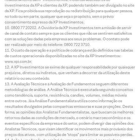
investimentos da XP e clientes da XP, podendo também ser divulgado no site
da XP. Fica proibida sua reprodução ou redistribuição para qualquer pessoa,
no todo ou em parte, qualquer que seja o propósito, sem o prévio
consentimento expresso da XP Investimentos.
0800 77 20202. A Ouvidoria da XP Investimentos tem a missão de servir
de canal de contato sempre que os clientes que não se sentirem satisfeitos
com as soluções dadas pela empresa aos seus problemas. O contato pode
ser realizado por meio do telefone: 0800 722 3710.
O custo da operação e a política de cobrança estão definidos nas tabelas
de custos operacionais disponibilizadas no site da XP Investimentos:
www.xpi.com.br.
A XP Investimentos se exime de qualquer responsabilidade por quaisquer
prejuízos, diretos ou indiretos, que venham a decorrer da utilização deste
relatório ou seu conteúdo.
A Avaliação Técnica e a Avaliação de Fundamentos seguem diferentes
metodologias de análise. A Análise Técnica é executada seguindo conceitos
como tendência, suporte, resistência, candles, volumes, médias móveis
entre outros. Já a Análise Fundamentalista utiliza como informação os
resultados divulgados pelas companhias emissoras e suas projeções. Desta
forma, as opiniões dos Analistas Fundamentalistas, que buscam os melhores
retornos dadas as condições de mercado, o cenário macroeconômico e os
eventos específicos da empresa e do setor, podem divergir das opiniões dos
Analistas Técnicos, que visam identificar os movimentos mais prováveis dos
preços dos ativos, com utilização de “stops” para limitar as possíveis perdas.