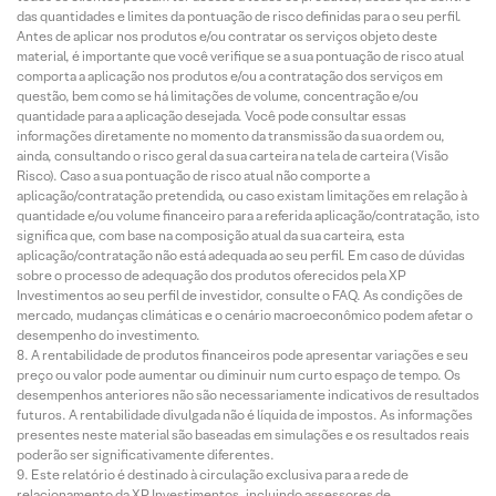
das quantidades e limites da pontuação de risco definidas para o seu perfil.
Antes de aplicar nos produtos e/ou contratar os serviços objeto deste
material, é importante que você verifique se a sua pontuação de risco atual
comporta a aplicação nos produtos e/ou a contratação dos serviços em
questão, bem como se há limitações de volume, concentração e/ou
quantidade para a aplicação desejada. Você pode consultar essas
informações diretamente no momento da transmissão da sua ordem ou,
ainda, consultando o risco geral da sua carteira na tela de carteira (Visão
Risco). Caso a sua pontuação de risco atual não comporte a
aplicação/contratação pretendida, ou caso existam limitações em relação à
quantidade e/ou volume financeiro para a referida aplicação/contratação, isto
significa que, com base na composição atual da sua carteira, esta
aplicação/contratação não está adequada ao seu perfil. Em caso de dúvidas
sobre o processo de adequação dos produtos oferecidos pela XP
Investimentos ao seu perfil de investidor, consulte o FAQ. As condições de
mercado, mudanças climáticas e o cenário macroeconômico podem afetar o
desempenho do investimento.
A rentabilidade de produtos financeiros pode apresentar variações e seu
preço ou valor pode aumentar ou diminuir num curto espaço de tempo. Os
desempenhos anteriores não são necessariamente indicativos de resultados
futuros. A rentabilidade divulgada não é líquida de impostos. As informações
presentes neste material são baseadas em simulações e os resultados reais
poderão ser significativamente diferentes.
Este relatório é destinado à circulação exclusiva para a rede de
relacionamento da XP Investimentos, incluindo assessores de