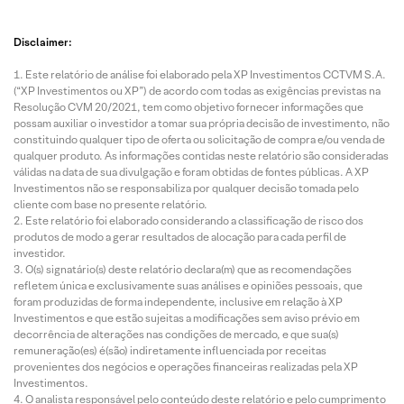
Disclaimer:
Este relatório de análise foi elaborado pela XP Investimentos CCTVM S.A.
(“XP Investimentos ou XP”) de acordo com todas as exigências previstas na
Resolução CVM 20/2021, tem como objetivo fornecer informações que
possam auxiliar o investidor a tomar sua própria decisão de investimento, não
constituindo qualquer tipo de oferta ou solicitação de compra e/ou venda de
qualquer produto. As informações contidas neste relatório são consideradas
válidas na data de sua divulgação e foram obtidas de fontes públicas. A XP
Investimentos não se responsabiliza por qualquer decisão tomada pelo
cliente com base no presente relatório.
Este relatório foi elaborado considerando a classificação de risco dos
produtos de modo a gerar resultados de alocação para cada perfil de
investidor.
O(s) signatário(s) deste relatório declara(m) que as recomendações
refletem única e exclusivamente suas análises e opiniões pessoais, que
foram produzidas de forma independente, inclusive em relação à XP
Investimentos e que estão sujeitas a modificações sem aviso prévio em
decorrência de alterações nas condições de mercado, e que sua(s)
remuneração(es) é(são) indiretamente influenciada por receitas
provenientes dos negócios e operações financeiras realizadas pela XP
Investimentos.
O analista responsável pelo conteúdo deste relatório e pelo cumprimento