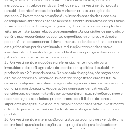
Ação é uma fração do capital de uma empresa que é negociada no
mercado. É um título de renda variável, ou seja, um investimento no qual a
rentabilidade não é preestabelecida, varia conforme as cotações de
mercado. O investimento em ações é um investimento de alto risco e os
desempenhos anteriores não são necessariamente indicativos de resultados
futuros e nenhuma declaração ou garantia, de forma expressa ou implícita, é
feita neste material em relação a desempenhos. As condições de mercado, o
cenário macroeconômico, os eventos específicos da empresa e do setor
podem afetar o desempenho do investimento, podendo resultar até mesmo
em significativas perdas patrimoniais. A duração recomendada para o
investimento é de médio-longo prazo. Não há quaisquer garantias sobre o
patrimônio do cliente neste tipo de produto.
O investimento em opções é preferencialmente indicado para
investidores de perfil agressivo, de acordo com a política de suitability
praticada pela XP Investimentos. No mercado de opções, são negociados
direitos de compra ou venda de um bem por preço fixado em data futura,
devendo o adquirente do direito negociado pagar um prêmio ao vendedor tal
como num acordo seguro. As operações com esses derivativos são
consideradas de risco muito alto por apresentarem altas relações de risco e
retorno e algumas posições apresentarem a possibilidade de perdas
superiores ao capital investido. A duração recomendada para o investimento
é de curto prazo e o patrimônio do cliente não está garantido neste tipo de
produto.
O investimento em termos são contratos para compra ou a venda de uma
determinada quantidade de ações, a um preço fixado, para liquidação em