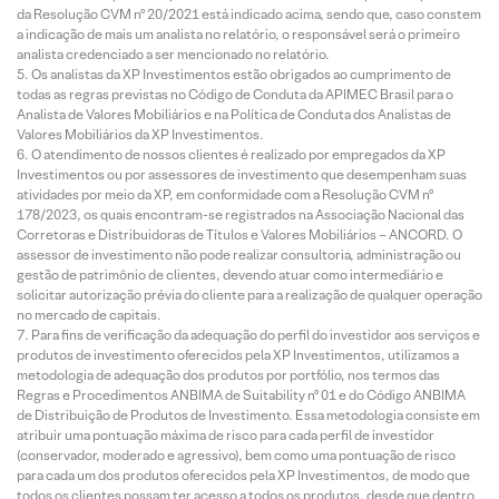
da Resolução CVM nº 20/2021 está indicado acima, sendo que, caso constem
a indicação de mais um analista no relatório, o responsável será o primeiro
analista credenciado a ser mencionado no relatório.
Os analistas da XP Investimentos estão obrigados ao cumprimento de
todas as regras previstas no Código de Conduta da APIMEC Brasil para o
Analista de Valores Mobiliários e na Política de Conduta dos Analistas de
Valores Mobiliários da XP Investimentos.
O atendimento de nossos clientes é realizado por empregados da XP
Investimentos ou por assessores de investimento que desempenham suas
atividades por meio da XP, em conformidade com a Resolução CVM nº
178/2023, os quais encontram-se registrados na Associação Nacional das
Corretoras e Distribuidoras de Títulos e Valores Mobiliários – ANCORD. O
assessor de investimento não pode realizar consultoria, administração ou
gestão de patrimônio de clientes, devendo atuar como intermediário e
solicitar autorização prévia do cliente para a realização de qualquer operação
no mercado de capitais.
Para fins de verificação da adequação do perfil do investidor aos serviços e
produtos de investimento oferecidos pela XP Investimentos, utilizamos a
metodologia de adequação dos produtos por portfólio, nos termos das
Regras e Procedimentos ANBIMA de Suitability nº 01 e do Código ANBIMA
de Distribuição de Produtos de Investimento. Essa metodologia consiste em
atribuir uma pontuação máxima de risco para cada perfil de investidor
(conservador, moderado e agressivo), bem como uma pontuação de risco
para cada um dos produtos oferecidos pela XP Investimentos, de modo que
todos os clientes possam ter acesso a todos os produtos, desde que dentro