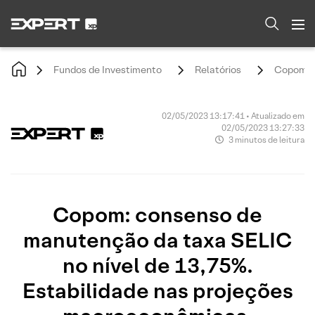
Fundos de Investimento
Relatórios
Copom: c
02/05/2023 13:17:41 • Atualizado em
02/05/2023 13:27:33
3 minutos de leitura
Copom: consenso de
manutenção da taxa SELIC
no nível de 13,75%.
Estabilidade nas projeções