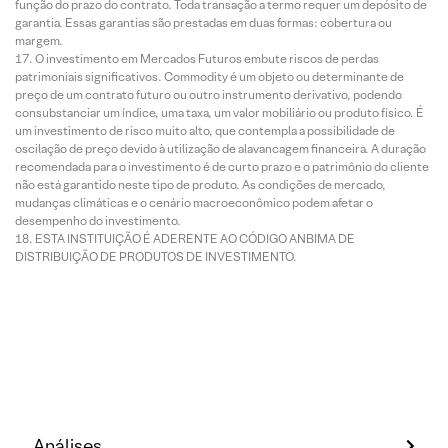
função do prazo do contrato. Toda transação a termo requer um depósito de
garantia. Essas garantias são prestadas em duas formas: cobertura ou
margem.
O investimento em Mercados Futuros embute riscos de perdas
patrimoniais significativos. Commodity é um objeto ou determinante de
preço de um contrato futuro ou outro instrumento derivativo, podendo
consubstanciar um índice, uma taxa, um valor mobiliário ou produto físico. É
um investimento de risco muito alto, que contempla a possibilidade de
oscilação de preço devido à utilização de alavancagem financeira. A duração
recomendada para o investimento é de curto prazo e o patrimônio do cliente
não está garantido neste tipo de produto. As condições de mercado,
mudanças climáticas e o cenário macroeconômico podem afetar o
desempenho do investimento.
ESTA INSTITUIÇÃO É ADERENTE AO CÓDIGO ANBIMA DE
DISTRIBUIÇÃO DE PRODUTOS DE INVESTIMENTO.
Análises