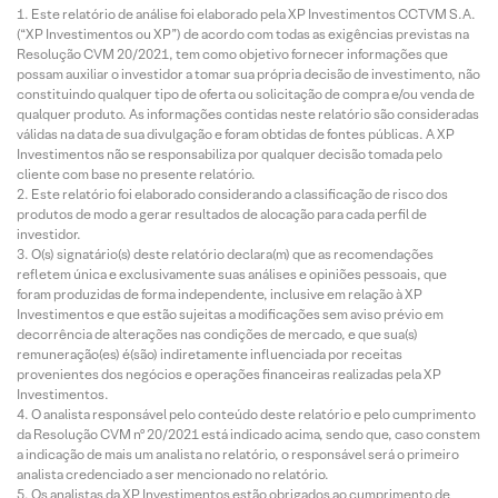
Este relatório de análise foi elaborado pela XP Investimentos CCTVM S.A.
(“XP Investimentos ou XP”) de acordo com todas as exigências previstas na
Resolução CVM 20/2021, tem como objetivo fornecer informações que
possam auxiliar o investidor a tomar sua própria decisão de investimento, não
constituindo qualquer tipo de oferta ou solicitação de compra e/ou venda de
qualquer produto. As informações contidas neste relatório são consideradas
válidas na data de sua divulgação e foram obtidas de fontes públicas. A XP
Investimentos não se responsabiliza por qualquer decisão tomada pelo
cliente com base no presente relatório.
Este relatório foi elaborado considerando a classificação de risco dos
produtos de modo a gerar resultados de alocação para cada perfil de
investidor.
O(s) signatário(s) deste relatório declara(m) que as recomendações
refletem única e exclusivamente suas análises e opiniões pessoais, que
foram produzidas de forma independente, inclusive em relação à XP
Investimentos e que estão sujeitas a modificações sem aviso prévio em
decorrência de alterações nas condições de mercado, e que sua(s)
remuneração(es) é(são) indiretamente influenciada por receitas
provenientes dos negócios e operações financeiras realizadas pela XP
Investimentos.
O analista responsável pelo conteúdo deste relatório e pelo cumprimento
da Resolução CVM nº 20/2021 está indicado acima, sendo que, caso constem
a indicação de mais um analista no relatório, o responsável será o primeiro
analista credenciado a ser mencionado no relatório.
Os analistas da XP Investimentos estão obrigados ao cumprimento de