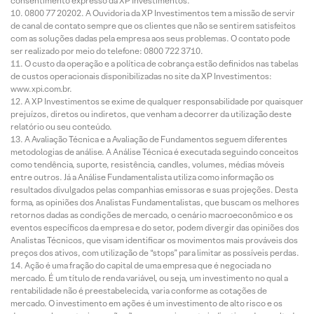
consentimento expresso da XP Investimentos.
0800 77 20202. A Ouvidoria da XP Investimentos tem a missão de servir
de canal de contato sempre que os clientes que não se sentirem satisfeitos
com as soluções dadas pela empresa aos seus problemas. O contato pode
ser realizado por meio do telefone: 0800 722 3710.
O custo da operação e a política de cobrança estão definidos nas tabelas
de custos operacionais disponibilizadas no site da XP Investimentos:
www.xpi.com.br.
A XP Investimentos se exime de qualquer responsabilidade por quaisquer
prejuízos, diretos ou indiretos, que venham a decorrer da utilização deste
relatório ou seu conteúdo.
A Avaliação Técnica e a Avaliação de Fundamentos seguem diferentes
metodologias de análise. A Análise Técnica é executada seguindo conceitos
como tendência, suporte, resistência, candles, volumes, médias móveis
entre outros. Já a Análise Fundamentalista utiliza como informação os
resultados divulgados pelas companhias emissoras e suas projeções. Desta
forma, as opiniões dos Analistas Fundamentalistas, que buscam os melhores
retornos dadas as condições de mercado, o cenário macroeconômico e os
eventos específicos da empresa e do setor, podem divergir das opiniões dos
Analistas Técnicos, que visam identificar os movimentos mais prováveis dos
preços dos ativos, com utilização de “stops” para limitar as possíveis perdas.
Ação é uma fração do capital de uma empresa que é negociada no
mercado. É um título de renda variável, ou seja, um investimento no qual a
rentabilidade não é preestabelecida, varia conforme as cotações de
mercado. O investimento em ações é um investimento de alto risco e os