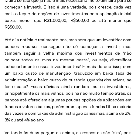
Muito se fala que já não é mais necessário muito dinheiro para se
começar a investir. E isso é uma verdade, pois cresce, cada vez
mais o leque de opções de investimentos com aplicação inicial
baixa, menor que R$1.000,00, R$500,00 ou até menor que
R$50,00.
Até aí a notícia é realmente boa, mas será que um investidor com
poucos recursos consegue não só começar a investir, mas
também seguir a velha máxima dos investimentos de “não
colocar todos os ovos na mesma cesta”, ou seja, diversificar
adequadamente esses investimentos? E mais do que isso, com
um baixo custo de manutenção, traduzido em baixa taxa de
administração e baixo custo de custódia (guarda) dos ativos, se
for o caso? Essas dúvidas ainda rondam muitos investidores,
principalmente os mais velhos, pois há não muito tempo atrás, os
bancos até ofereciam algumas poucas opções de aplicações em
fundos a valores baixos, porém eram apenas fundos DI na maioria
das vezes e com taxas de administração caríssimas, acima de 2%,
3% ou até 4% ao ano.
Voltando às duas perguntas acima, as respostas são “sim”, pois