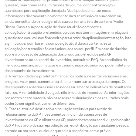
questão, bem como se há limitações de volume, concentração e/ou
quantidade para a aplicação desejada. Você pode consultar essas
informações diretamente no momento da transmissão da sua ordem ou,
ainda, consultando o risco geral da sua carteira na tela de carteira (Visão
Risco). Caso a sua pontuação de risco atual não comporte a
aplicação/contratação pretendida, ou caso existam limitações em relação à
quantidade e/ou volume financeiro para a referida aplicação/contratação, isto
significa que, com base na composição atual da sua carteira, esta
aplicação/contratação não está adequada ao seu perfil. Em caso de dúvidas
sobre o processo de adequação dos produtos oferecidos pela XP
Investimentos ao seu perfil de investidor, consulte o FAQ. As condições de
mercado, mudanças climáticas e o cenário macroeconômico podem afetar o
desempenho do investimento.
A rentabilidade de produtos financeiros pode apresentar variações e seu
preço ou valor pode aumentar ou diminuir num curto espaço de tempo. Os
desempenhos anteriores não são necessariamente indicativos de resultados
futuros. A rentabilidade divulgada não é líquida de impostos. As informações
presentes neste material são baseadas em simulações e os resultados reais
poderão ser significativamente diferentes.
Este relatório é destinado à circulação exclusiva para a rede de
relacionamento da XP Investimentos, incluindo assessores de
investimentos da XP e clientes da XP, podendo também ser divulgado no site
da XP. Fica proibida sua reprodução ou redistribuição para qualquer pessoa,
no todo ou em parte, qualquer que seja o propósito, sem o prévio