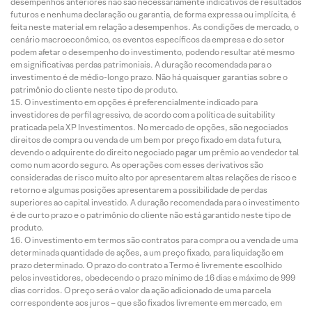
desempenhos anteriores não são necessariamente indicativos de resultados
futuros e nenhuma declaração ou garantia, de forma expressa ou implícita, é
feita neste material em relação a desempenhos. As condições de mercado, o
cenário macroeconômico, os eventos específicos da empresa e do setor
podem afetar o desempenho do investimento, podendo resultar até mesmo
em significativas perdas patrimoniais. A duração recomendada para o
investimento é de médio-longo prazo. Não há quaisquer garantias sobre o
patrimônio do cliente neste tipo de produto.
O investimento em opções é preferencialmente indicado para
investidores de perfil agressivo, de acordo com a política de suitability
praticada pela XP Investimentos. No mercado de opções, são negociados
direitos de compra ou venda de um bem por preço fixado em data futura,
devendo o adquirente do direito negociado pagar um prêmio ao vendedor tal
como num acordo seguro. As operações com esses derivativos são
consideradas de risco muito alto por apresentarem altas relações de risco e
retorno e algumas posições apresentarem a possibilidade de perdas
superiores ao capital investido. A duração recomendada para o investimento
é de curto prazo e o patrimônio do cliente não está garantido neste tipo de
produto.
O investimento em termos são contratos para compra ou a venda de uma
determinada quantidade de ações, a um preço fixado, para liquidação em
prazo determinado. O prazo do contrato a Termo é livremente escolhido
pelos investidores, obedecendo o prazo mínimo de 16 dias e máximo de 999
dias corridos. O preço será o valor da ação adicionado de uma parcela
correspondente aos juros – que são fixados livremente em mercado, em