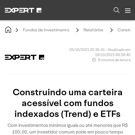
Fundos de Investimento
Relatórios
Construi
05/10/2021 20:35:41 • Atualizado em
19/10/2021 09:59:45
9 minutos de leitura
Construindo uma carteira
acessível com fundos
indexados (Trend) e ETFs
Com investimentos mínimos iguais ou até menores que R$
100,00, um investidor comum pode em pouco tempo