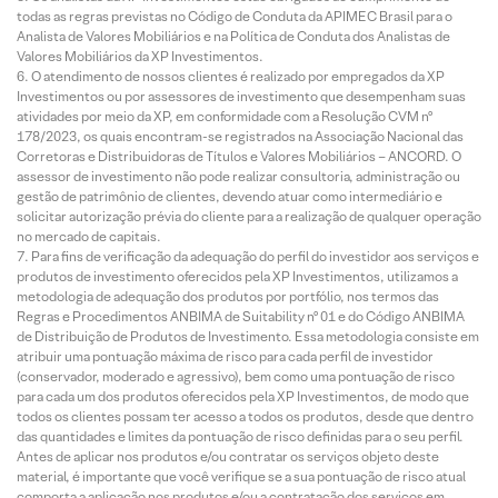
todas as regras previstas no Código de Conduta da APIMEC Brasil para o
Analista de Valores Mobiliários e na Política de Conduta dos Analistas de
Valores Mobiliários da XP Investimentos.
O atendimento de nossos clientes é realizado por empregados da XP
Investimentos ou por assessores de investimento que desempenham suas
atividades por meio da XP, em conformidade com a Resolução CVM nº
178/2023, os quais encontram-se registrados na Associação Nacional das
Corretoras e Distribuidoras de Títulos e Valores Mobiliários – ANCORD. O
assessor de investimento não pode realizar consultoria, administração ou
gestão de patrimônio de clientes, devendo atuar como intermediário e
solicitar autorização prévia do cliente para a realização de qualquer operação
no mercado de capitais.
Para fins de verificação da adequação do perfil do investidor aos serviços e
produtos de investimento oferecidos pela XP Investimentos, utilizamos a
metodologia de adequação dos produtos por portfólio, nos termos das
Regras e Procedimentos ANBIMA de Suitability nº 01 e do Código ANBIMA
de Distribuição de Produtos de Investimento. Essa metodologia consiste em
atribuir uma pontuação máxima de risco para cada perfil de investidor
(conservador, moderado e agressivo), bem como uma pontuação de risco
para cada um dos produtos oferecidos pela XP Investimentos, de modo que
todos os clientes possam ter acesso a todos os produtos, desde que dentro
das quantidades e limites da pontuação de risco definidas para o seu perfil.
Antes de aplicar nos produtos e/ou contratar os serviços objeto deste
material, é importante que você verifique se a sua pontuação de risco atual
comporta a aplicação nos produtos e/ou a contratação dos serviços em