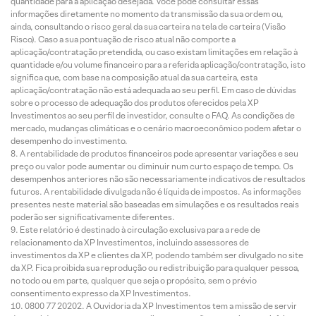
quantidade para a aplicação desejada. Você pode consultar essas
informações diretamente no momento da transmissão da sua ordem ou,
ainda, consultando o risco geral da sua carteira na tela de carteira (Visão
Risco). Caso a sua pontuação de risco atual não comporte a
aplicação/contratação pretendida, ou caso existam limitações em relação à
quantidade e/ou volume financeiro para a referida aplicação/contratação, isto
significa que, com base na composição atual da sua carteira, esta
aplicação/contratação não está adequada ao seu perfil. Em caso de dúvidas
sobre o processo de adequação dos produtos oferecidos pela XP
Investimentos ao seu perfil de investidor, consulte o FAQ. As condições de
mercado, mudanças climáticas e o cenário macroeconômico podem afetar o
desempenho do investimento.
A rentabilidade de produtos financeiros pode apresentar variações e seu
preço ou valor pode aumentar ou diminuir num curto espaço de tempo. Os
desempenhos anteriores não são necessariamente indicativos de resultados
futuros. A rentabilidade divulgada não é líquida de impostos. As informações
presentes neste material são baseadas em simulações e os resultados reais
poderão ser significativamente diferentes.
Este relatório é destinado à circulação exclusiva para a rede de
relacionamento da XP Investimentos, incluindo assessores de
investimentos da XP e clientes da XP, podendo também ser divulgado no site
da XP. Fica proibida sua reprodução ou redistribuição para qualquer pessoa,
no todo ou em parte, qualquer que seja o propósito, sem o prévio
consentimento expresso da XP Investimentos.
0800 77 20202. A Ouvidoria da XP Investimentos tem a missão de servir