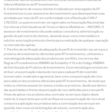
Valores Mobiliários da XP Investimentos.
O atendimento de nossos clientes é realizado por empregados da XP
Investimentos ou por assessores de investimento que desempenham suas
atividades por meio da XP, em conformidade com a Resolução CVM nº
178/2023, os quais encontram-se registrados na Associação Nacional das
Corretoras e Distribuidoras de Títulos e Valores Mobiliários – ANCORD. O
assessor de investimento não pode realizar consultoria, administração ou
gestão de patrimônio de clientes, devendo atuar como intermediário e
solicitar autorização prévia do cliente para a realização de qualquer operação
no mercado de capitais.
Para fins de verificação da adequação do perfil do investidor aos serviços e
produtos de investimento oferecidos pela XP Investimentos, utilizamos a
metodologia de adequação dos produtos por portfólio, nos termos das
Regras e Procedimentos ANBIMA de Suitability nº 01 e do Código ANBIMA
de Distribuição de Produtos de Investimento. Essa metodologia consiste em
atribuir uma pontuação máxima de risco para cada perfil de investidor
(conservador, moderado e agressivo), bem como uma pontuação de risco
para cada um dos produtos oferecidos pela XP Investimentos, de modo que
todos os clientes possam ter acesso a todos os produtos, desde que dentro
das quantidades e limites da pontuação de risco definidas para o seu perfil.
Antes de aplicar nos produtos e/ou contratar os serviços objeto deste
material, é importante que você verifique se a sua pontuação de risco atual
comporta a aplicação nos produtos e/ou a contratação dos serviços em
questão, bem como se há limitações de volume, concentração e/ou