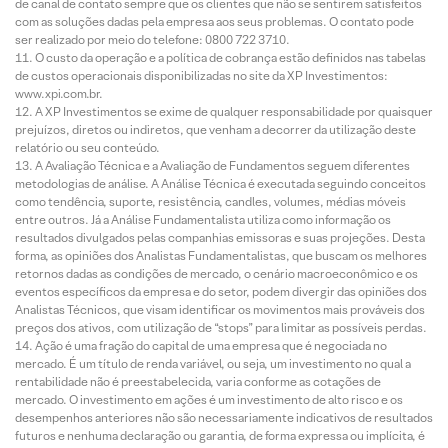
de canal de contato sempre que os clientes que não se sentirem satisfeitos
com as soluções dadas pela empresa aos seus problemas. O contato pode
ser realizado por meio do telefone: 0800 722 3710.
O custo da operação e a política de cobrança estão definidos nas tabelas
de custos operacionais disponibilizadas no site da XP Investimentos:
www.xpi.com.br.
A XP Investimentos se exime de qualquer responsabilidade por quaisquer
prejuízos, diretos ou indiretos, que venham a decorrer da utilização deste
relatório ou seu conteúdo.
A Avaliação Técnica e a Avaliação de Fundamentos seguem diferentes
metodologias de análise. A Análise Técnica é executada seguindo conceitos
como tendência, suporte, resistência, candles, volumes, médias móveis
entre outros. Já a Análise Fundamentalista utiliza como informação os
resultados divulgados pelas companhias emissoras e suas projeções. Desta
forma, as opiniões dos Analistas Fundamentalistas, que buscam os melhores
retornos dadas as condições de mercado, o cenário macroeconômico e os
eventos específicos da empresa e do setor, podem divergir das opiniões dos
Analistas Técnicos, que visam identificar os movimentos mais prováveis dos
preços dos ativos, com utilização de “stops” para limitar as possíveis perdas.
Ação é uma fração do capital de uma empresa que é negociada no
mercado. É um título de renda variável, ou seja, um investimento no qual a
rentabilidade não é preestabelecida, varia conforme as cotações de
mercado. O investimento em ações é um investimento de alto risco e os
desempenhos anteriores não são necessariamente indicativos de resultados
futuros e nenhuma declaração ou garantia, de forma expressa ou implícita, é