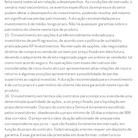
feita neste material em relação a desempenhos. As condições de mercado, o
cenário macroeconômico, os eventos específicos da empresa e do setor
podem afetar o desempenho do investimento, podendo resultar até mesmo
em significativas perdas patrimoniais. A duração recomendada para o
investimento é de médio-longo prazo. Não há quaisquer garantias sobre o
patrimônio do cliente neste tipo de produto.
O investimento em opções é preferencialmente indicado para
investidores de perfil agressivo, de acordo com a política de suitability
praticada pela XP Investimentos. No mercado de opções, são negociados
direitos de compra ou venda de um bem por preço fixado em data futura,
devendo o adquirente do direito negociado pagar um prêmio ao vendedor tal
como num acordo seguro. As operações com esses derivativos são
consideradas de risco muito alto por apresentarem altas relações de risco e
retorno e algumas posições apresentarem a possibilidade de perdas
superiores ao capital investido. A duração recomendada para o investimento
é de curto prazo e o patrimônio do cliente não está garantido neste tipo de
produto.
O investimento em termos são contratos para compra ou a venda de uma
determinada quantidade de ações, a um preço fixado, para liquidação em
prazo determinado. O prazo do contrato a Termo é livremente escolhido
pelos investidores, obedecendo o prazo mínimo de 16 dias e máximo de 999
dias corridos. O preço será o valor da ação adicionado de uma parcela
correspondente aos juros – que são fixados livremente em mercado, em
função do prazo do contrato. Toda transação a termo requer um depósito de
garantia. Essas garantias são prestadas em duas formas: cobertura ou