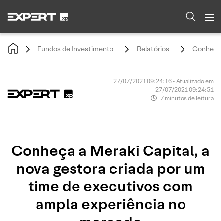
Fundos de Investimento
Relatórios
Conheça 
27/07/2021 09:24:16 • Atualizado em
27/07/2021 09:24:51
7 minutos de leitura
Conheça a Meraki Capital, a
nova gestora criada por um
time de executivos com
ampla experiência no