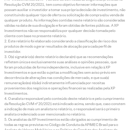
Resolução CVM 20/2021, tem como objetivo fornecer informações que
possam auxiliar o investidor a tomar sua própria decisão de investimento, não
constituindo qualquer tipo de oferta ou solicitação de compra e/ou venda de
qualquer produto. As informações contidas neste relatório são consideradas
válidas na data de sua divulgação e foram obtidas de fontes públicas. A XP
Investimentos não se responsabiliza por qualquer decisão tomada pelo
cliente com base no presente relatório.
Este relatório foi elaborado considerando a classificação de risco dos
produtos de modo a gerar resultados de alocação para cada perfil de
investidor.
O(s) signatário(s) deste relatório declara(m) que as recomendações
refletem única e exclusivamente suas análises e opiniões pessoais, que
foram produzidas de forma independente, inclusive em relação à XP
Investimentos e que estão sujeitas a modificações sem aviso prévio em
decorrência de alterações nas condições de mercado, e que sua(s)
remuneração(es) é(são) indiretamente influenciada por receitas
provenientes dos negócios e operações financeiras realizadas pela XP
Investimentos.
O analista responsável pelo conteúdo deste relatório e pelo cumprimento
da Resolução CVM nº 20/2021 está indicado acima, sendo que, caso constem
a indicação de mais um analista no relatório, o responsável será o primeiro
analista credenciado a ser mencionado no relatório.
Os analistas da XP Investimentos estão obrigados ao cumprimento de
todas as regras previstas no Código de Conduta da APIMEC Brasil para o
Analista de Valores Mobiliários e na Política de Conduta dos Analistas de