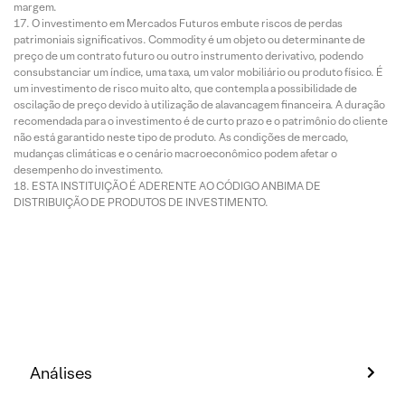
margem.
O investimento em Mercados Futuros embute riscos de perdas
patrimoniais significativos. Commodity é um objeto ou determinante de
preço de um contrato futuro ou outro instrumento derivativo, podendo
consubstanciar um índice, uma taxa, um valor mobiliário ou produto físico. É
um investimento de risco muito alto, que contempla a possibilidade de
oscilação de preço devido à utilização de alavancagem financeira. A duração
recomendada para o investimento é de curto prazo e o patrimônio do cliente
não está garantido neste tipo de produto. As condições de mercado,
mudanças climáticas e o cenário macroeconômico podem afetar o
desempenho do investimento.
ESTA INSTITUIÇÃO É ADERENTE AO CÓDIGO ANBIMA DE
DISTRIBUIÇÃO DE PRODUTOS DE INVESTIMENTO.
Análises