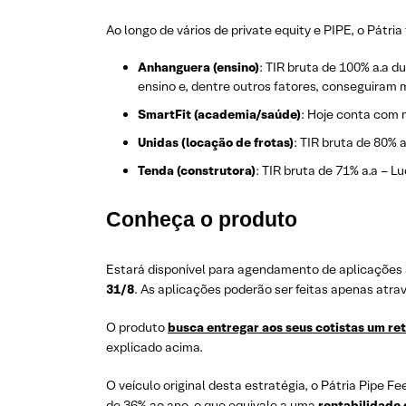
Ao longo de vários de private equity e PIPE, o Pátri
Anhanguera (ensino)
: TIR bruta de 100% a.a 
ensino e, dentre outros fatores, conseguiram m
SmartFit (academia/saúde)
: Hoje conta com 
Unidas (locação de frotas)
: TIR bruta de 80%
Tenda (construtora)
: TIR bruta de 71% a.a –
Conheça o produto
Estará disponível para agendamento de aplicações 
31/8
. As aplicações poderão ser feitas apenas atra
O produto
busca entregar aos seus cotistas um re
explicado acima.
O veículo original desta estratégia, o Pátria Pipe F
de 36% ao ano, o que equivale a uma
rentabilidade