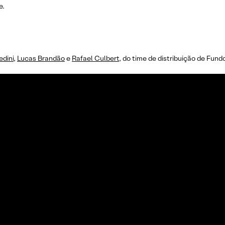
e.
edini
,
Lucas Brandão
e
Rafael Culbert
, do time de distribuição de Fund