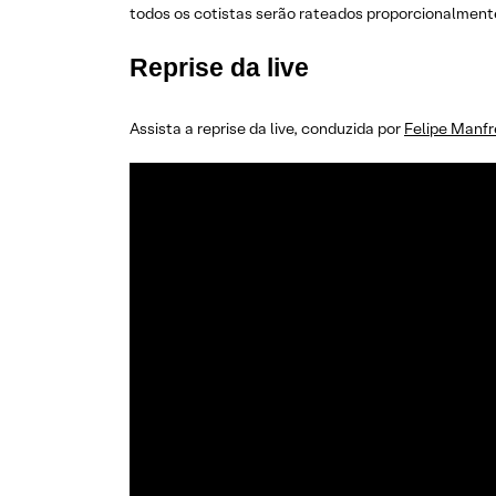
todos os cotistas serão rateados proporcionalment
Reprise da live
Assista a reprise da live, conduzida por
Felipe Manfr