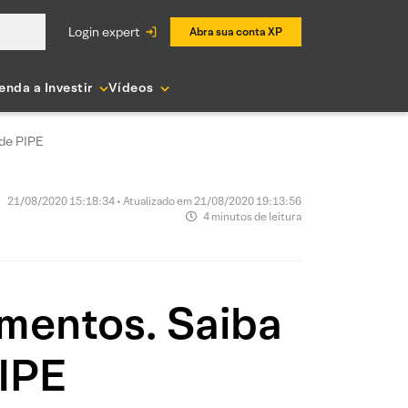
login expert
Abra sua conta XP
enda a Investir
Vídeos
 de PIPE
21/08/2020 15:18:34 • Atualizado em 21/08/2020 19:13:56
4 minutos de leitura
imentos. Saiba
PIPE