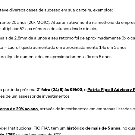
a teve diversos cases de sucesso em sua carteira, exemplos:
durante 20 anos (20x MOIC). Atuaram ativamente na melhoria da empre
ultiplicar 52x os números de alunos desde o início.
mais de 2,8mm de alunos e seu retorno foi de aproximadamente 9x o cap
 a.a – Lucro líquido aumentado em aproximadamente 14x em 5 anos
 Lucro líquido aumentado em aproximadamente 9x em 5 anos.
a partir da próxima
2ª feira (24/8) às 09h00
, o
Patria Pipe II Advisory 
vés de um assessor de investimentos.
torno de 20% ao ano
, através de investimentos em empresas listadas 
eeder Institucional FIC FIA*, tem um
histórico de mais de 5 anos
, no qu
 de 475%
vs. um Ibovespa de 80%.