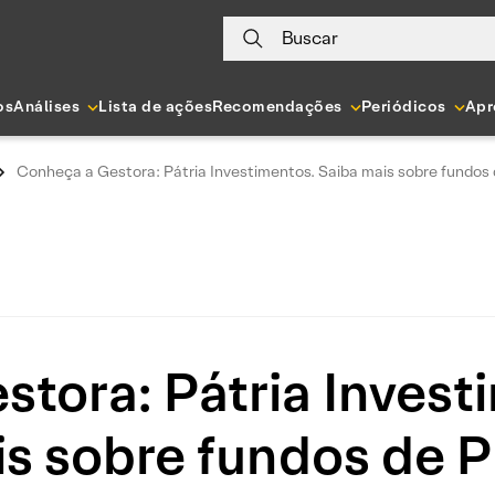
Buscar
os
Análises
Lista de ações
Recomendações
Periódicos
Apr
Conheça a Gestora: Pátria Investimentos. Saiba mais sobre fundos
tora: Pátria Invest
s sobre fundos de 