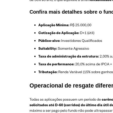
Confira mais detalhes sobre o fun
Aplicação Mínima:
R$ 25.000,00
Cotização de Aplicação:
D+1 (útil)
Público-alvo:
Investidores Qualificados
Suitability:
Somente Agressivo
Taxa de administração da estrutura:
2,00% a.
Taxa de performance:
20,0% acima de IPCA + 
Tributação:
Renda Variável (15% sobre ganhos
Operacional de resgate difere
Todas as aplicações possuem um período de
carênc
solicitados até D-60 (corridos) do último dia útil
máximo a ser pago pelo fundo não pode ultrapassar