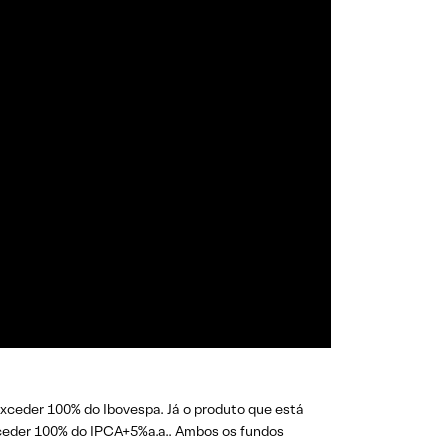
exceder 100% do Ibovespa. Já o produto que está
exceder 100% do IPCA+5%a.a.. Ambos os fundos