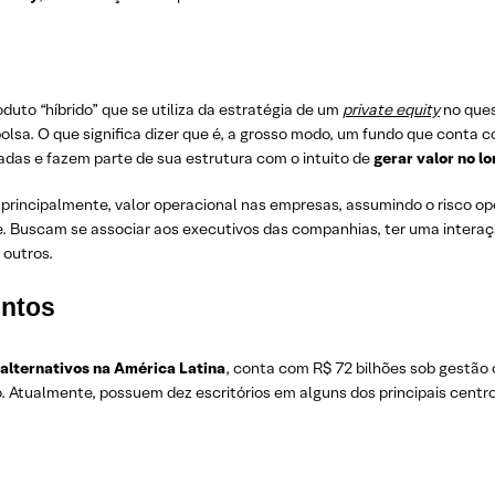
duto “híbrido” que se utiliza da estratégia de um
private equity
no ques
lsa. O que significa dizer que é, a grosso modo, um fundo que conta 
adas e fazem parte de sua estrutura com o intuito de
gerar valor no l
ar, principalmente, valor operacional nas empresas, assumindo o risco 
e. Buscam se associar aos executivos das companhias, ter uma interaçã
 outros.
entos
 alternativos na América Latina
, conta com R$ 72 bilhões sob gestão
o. Atualmente, possuem dez escritórios em alguns dos principais cent