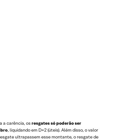
a a carência, os
resgates só poderão ser
mbro
, liquidando em D+2 (úteis). Além disso, o valor
e resgate ultrapassem esse montante, o resgate de