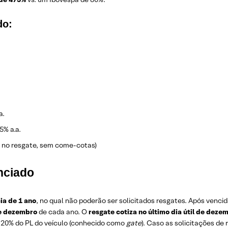
do:
a.
5% a.a.
 no resgate, sem come-cotas)
nciado
ia de 1 ano
, no qual não poderão ser solicitados resgates. Após vencid
 de dezembro
de cada ano. O
resgate cotiza no último dia útil de deze
 20% do PL do veículo (conhecido como
gate
). Caso as solicitações d