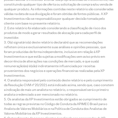
constituindo qualquer tipo de oferta ou solicitação de compra e/ou venda de
qualquer produto. As informações contidas neste relatório são consideradas
válidas na data de sua divulgação e foram obtidas de fontes públicas. A XP
Investimentos não se responsabiliza por qualquer decisão tomada pelo
cliente com base no presente relatório.
Este relatório foi elaborado considerando a classificação de risco dos
produtos de modo a gerar resultados de alocação para cada perfil de
investidor.
O(s) signatário(s) deste relatório declara(m) que as recomendações
refletem única e exclusivamente suas análises e opiniões pessoais, que
foram produzidas de forma independente, inclusive em relação à XP
Investimentos e que estão sujeitas a modificações sem aviso prévio em
decorrência de alterações nas condições de mercado, e que sua(s)
remuneração(es) é(são) indiretamente influenciada por receitas
provenientes dos negócios e operações financeiras realizadas pela XP
Investimentos.
O analista responsável pelo conteúdo deste relatório e pelo cumprimento
da Resolução CVM nº 20/2021 está indicado acima, sendo que, caso constem
a indicação de mais um analista no relatório, o responsável será o primeiro
analista credenciado a ser mencionado no relatório.
Os analistas da XP Investimentos estão obrigados ao cumprimento de
todas as regras previstas no Código de Conduta da APIMEC Brasil para o
Analista de Valores Mobiliários e na Política de Conduta dos Analistas de
Valores Mobiliários da XP Investimentos.