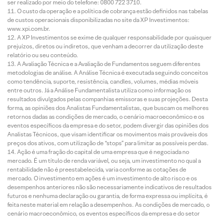
ser realizado por meio do telefone: 0800 722 3710.
O custo da operação e a política de cobrança estão definidos nas tabelas
de custos operacionais disponibilizadas no site da XP Investimentos:
www.xpi.com.br.
A XP Investimentos se exime de qualquer responsabilidade por quaisquer
prejuízos, diretos ou indiretos, que venham a decorrer da utilização deste
relatório ou seu conteúdo.
A Avaliação Técnica e a Avaliação de Fundamentos seguem diferentes
metodologias de análise. A Análise Técnica é executada seguindo conceitos
como tendência, suporte, resistência, candles, volumes, médias móveis
entre outros. Já a Análise Fundamentalista utiliza como informação os
resultados divulgados pelas companhias emissoras e suas projeções. Desta
forma, as opiniões dos Analistas Fundamentalistas, que buscam os melhores
retornos dadas as condições de mercado, o cenário macroeconômico e os
eventos específicos da empresa e do setor, podem divergir das opiniões dos
Analistas Técnicos, que visam identificar os movimentos mais prováveis dos
preços dos ativos, com utilização de “stops” para limitar as possíveis perdas.
Ação é uma fração do capital de uma empresa que é negociada no
mercado. É um título de renda variável, ou seja, um investimento no qual a
rentabilidade não é preestabelecida, varia conforme as cotações de
mercado. O investimento em ações é um investimento de alto risco e os
desempenhos anteriores não são necessariamente indicativos de resultados
futuros e nenhuma declaração ou garantia, de forma expressa ou implícita, é
feita neste material em relação a desempenhos. As condições de mercado, o
cenário macroeconômico, os eventos específicos da empresa e do setor