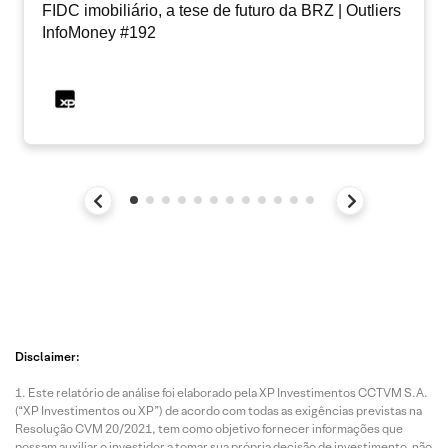
FIDC imobiliário, a tese de futuro da BRZ | Outliers
InfoMoney #192
Disclaimer:
Este relatório de análise foi elaborado pela XP Investimentos CCTVM S.A.
(“XP Investimentos ou XP”) de acordo com todas as exigências previstas na
Resolução CVM 20/2021, tem como objetivo fornecer informações que
possam auxiliar o investidor a tomar sua própria decisão de investimento, não