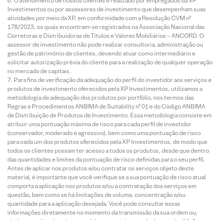
O atendimento de nossos clientes é realizado por empregados da XP
Investimentos ou por assessores de investimento que desempenham suas
atividades por meio da XP, em conformidade com a Resolução CVM nº
178/2023, os quais encontram-se registrados na Associação Nacional das
Corretoras e Distribuidoras de Títulos e Valores Mobiliários – ANCORD. O
assessor de investimento não pode realizar consultoria, administração ou
gestão de patrimônio de clientes, devendo atuar como intermediário e
solicitar autorização prévia do cliente para a realização de qualquer operação
no mercado de capitais.
Para fins de verificação da adequação do perfil do investidor aos serviços e
produtos de investimento oferecidos pela XP Investimentos, utilizamos a
metodologia de adequação dos produtos por portfólio, nos termos das
Regras e Procedimentos ANBIMA de Suitability nº 01 e do Código ANBIMA
de Distribuição de Produtos de Investimento. Essa metodologia consiste em
atribuir uma pontuação máxima de risco para cada perfil de investidor
(conservador, moderado e agressivo), bem como uma pontuação de risco
para cada um dos produtos oferecidos pela XP Investimentos, de modo que
todos os clientes possam ter acesso a todos os produtos, desde que dentro
das quantidades e limites da pontuação de risco definidas para o seu perfil.
Antes de aplicar nos produtos e/ou contratar os serviços objeto deste
material, é importante que você verifique se a sua pontuação de risco atual
comporta a aplicação nos produtos e/ou a contratação dos serviços em
questão, bem como se há limitações de volume, concentração e/ou
quantidade para a aplicação desejada. Você pode consultar essas
informações diretamente no momento da transmissão da sua ordem ou,