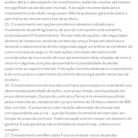
podem afetar o desempenho do investimento, podendo resultar até mesmo
em significativas perdas patrimoniais. A duração recomendada para o
investimento é de médio-longo prazo. Não há quaisquer garantias sobre o
patrimônio do cliente neste tipo de produto.
O investimento em opções é preferencialmente indicado para
investidores de perfil agressivo, de acordo com a política de suitability
praticada pela XP Investimentos. No mercado de opções, são negociados
direitos de compra ou venda de um bem por preço fixado em data futura,
devendo o adquirente do direito negociado pagar um prêmio ao vendedor tal
como num acordo seguro. As operações com esses derivativos são
consideradas de risco muito alto por apresentarem altas relações de risco e
retorno e algumas posições apresentarem a possibilidade de perdas
superiores ao capital investido. A duração recomendada para o investimento
é de curto prazo e o patrimônio do cliente não está garantido neste tipo de
produto.
O investimento em termos são contratos para compra ou a venda de uma
determinada quantidade de ações, a um preço fixado, para liquidação em
prazo determinado. O prazo do contrato a Termo é livremente escolhido
pelos investidores, obedecendo o prazo mínimo de 16 dias e máximo de 999
dias corridos. O preço será o valor da ação adicionado de uma parcela
correspondente aos juros – que são fixados livremente em mercado, em
função do prazo do contrato. Toda transação a termo requer um depósito de
garantia. Essas garantias são prestadas em duas formas: cobertura ou
margem.
O investimento em Mercados Futuros embute riscos de perdas