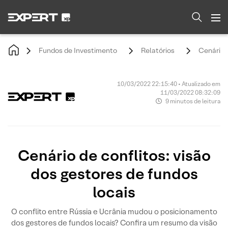
Fundos de Investimento
Relatórios
Cenário d
10/03/2022 22:15:40 • Atualizado em
11/03/2022 08:32:09
9 minutos de leitura
Cenário de conflitos: visão
dos gestores de fundos
locais
O conflito entre Rússia e Ucrânia mudou o posicionamento
dos gestores de fundos locais? Confira um resumo da visão