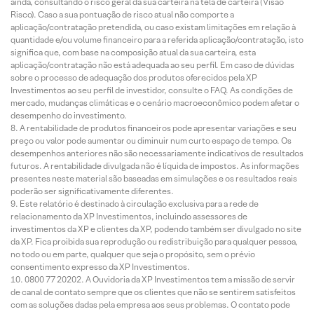
ainda, consultando o risco geral da sua carteira na tela de carteira (Visão
Risco). Caso a sua pontuação de risco atual não comporte a
aplicação/contratação pretendida, ou caso existam limitações em relação à
quantidade e/ou volume financeiro para a referida aplicação/contratação, isto
significa que, com base na composição atual da sua carteira, esta
aplicação/contratação não está adequada ao seu perfil. Em caso de dúvidas
sobre o processo de adequação dos produtos oferecidos pela XP
Investimentos ao seu perfil de investidor, consulte o FAQ. As condições de
mercado, mudanças climáticas e o cenário macroeconômico podem afetar o
desempenho do investimento.
A rentabilidade de produtos financeiros pode apresentar variações e seu
preço ou valor pode aumentar ou diminuir num curto espaço de tempo. Os
desempenhos anteriores não são necessariamente indicativos de resultados
futuros. A rentabilidade divulgada não é líquida de impostos. As informações
presentes neste material são baseadas em simulações e os resultados reais
poderão ser significativamente diferentes.
Este relatório é destinado à circulação exclusiva para a rede de
relacionamento da XP Investimentos, incluindo assessores de
investimentos da XP e clientes da XP, podendo também ser divulgado no site
da XP. Fica proibida sua reprodução ou redistribuição para qualquer pessoa,
no todo ou em parte, qualquer que seja o propósito, sem o prévio
consentimento expresso da XP Investimentos.
0800 77 20202. A Ouvidoria da XP Investimentos tem a missão de servir
de canal de contato sempre que os clientes que não se sentirem satisfeitos
com as soluções dadas pela empresa aos seus problemas. O contato pode