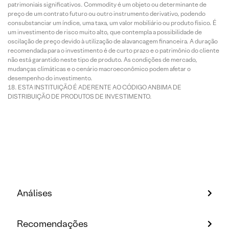
patrimoniais significativos. Commodity é um objeto ou determinante de
preço de um contrato futuro ou outro instrumento derivativo, podendo
consubstanciar um índice, uma taxa, um valor mobiliário ou produto físico. É
um investimento de risco muito alto, que contempla a possibilidade de
oscilação de preço devido à utilização de alavancagem financeira. A duração
recomendada para o investimento é de curto prazo e o patrimônio do cliente
não está garantido neste tipo de produto. As condições de mercado,
mudanças climáticas e o cenário macroeconômico podem afetar o
desempenho do investimento.
ESTA INSTITUIÇÃO É ADERENTE AO CÓDIGO ANBIMA DE
DISTRIBUIÇÃO DE PRODUTOS DE INVESTIMENTO.
Análises
Recomendações