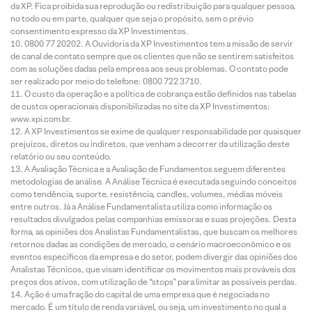
da XP. Fica proibida sua reprodução ou redistribuição para qualquer pessoa,
no todo ou em parte, qualquer que seja o propósito, sem o prévio
consentimento expresso da XP Investimentos.
0800 77 20202. A Ouvidoria da XP Investimentos tem a missão de servir
de canal de contato sempre que os clientes que não se sentirem satisfeitos
com as soluções dadas pela empresa aos seus problemas. O contato pode
ser realizado por meio do telefone: 0800 722 3710.
O custo da operação e a política de cobrança estão definidos nas tabelas
de custos operacionais disponibilizadas no site da XP Investimentos:
www.xpi.com.br.
A XP Investimentos se exime de qualquer responsabilidade por quaisquer
prejuízos, diretos ou indiretos, que venham a decorrer da utilização deste
relatório ou seu conteúdo.
A Avaliação Técnica e a Avaliação de Fundamentos seguem diferentes
metodologias de análise. A Análise Técnica é executada seguindo conceitos
como tendência, suporte, resistência, candles, volumes, médias móveis
entre outros. Já a Análise Fundamentalista utiliza como informação os
resultados divulgados pelas companhias emissoras e suas projeções. Desta
forma, as opiniões dos Analistas Fundamentalistas, que buscam os melhores
retornos dadas as condições de mercado, o cenário macroeconômico e os
eventos específicos da empresa e do setor, podem divergir das opiniões dos
Analistas Técnicos, que visam identificar os movimentos mais prováveis dos
preços dos ativos, com utilização de “stops” para limitar as possíveis perdas.
Ação é uma fração do capital de uma empresa que é negociada no
mercado. É um título de renda variável, ou seja, um investimento no qual a