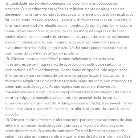
rentabilidade não é preestabelecida, varia conforme as cotações de
mercado. O investimento em ações é um investimento de alto risco e os
desempenhos anteriores não são necessariamente indicativos de resultados
futuros e nenhuma declaração ou garantia, de forma expressa ou implícita, é
feita neste material em relação a desempenhos. As condições de mercado, o
cenário macroeconômico, os eventos específicos da empresa e do setor
podem afetar o desempenho do investimento, podendo resultar até mesmo
em significativas perdas patrimoniais. A duração recomendada para o
investimento é de médio-longo prazo. Não há quaisquer garantias sobre o
patrimônio do cliente neste tipo de produto.
O investimento em opções é preferencialmente indicado para
investidores de perfil agressivo, de acordo com a política de suitability
praticada pela XP Investimentos. No mercado de opções, são negociados
direitos de compra ou venda de um bem por preço fixado em data futura,
devendo o adquirente do direito negociado pagar um prêmio ao vendedor tal
como num acordo seguro. As operações com esses derivativos são
consideradas de risco muito alto por apresentarem altas relações de risco e
retorno e algumas posições apresentarem a possibilidade de perdas
superiores ao capital investido. A duração recomendada para o investimento
é de curto prazo e o patrimônio do cliente não está garantido neste tipo de
produto.
O investimento em termos são contratos para compra ou a venda de uma
determinada quantidade de ações, a um preço fixado, para liquidação em
prazo determinado. O prazo do contrato a Termo é livremente escolhido
pelos investidores, obedecendo o prazo mínimo de 16 dias e máximo de 999