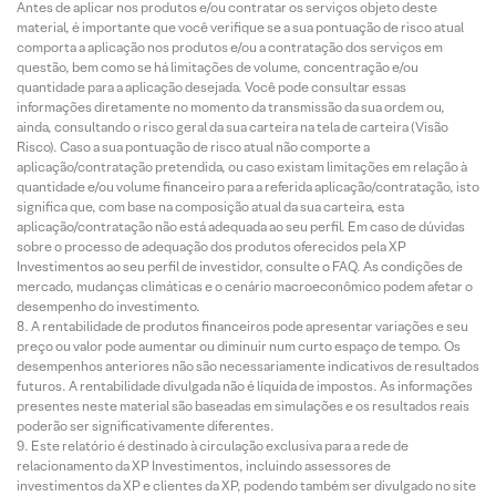
Antes de aplicar nos produtos e/ou contratar os serviços objeto deste
material, é importante que você verifique se a sua pontuação de risco atual
comporta a aplicação nos produtos e/ou a contratação dos serviços em
questão, bem como se há limitações de volume, concentração e/ou
quantidade para a aplicação desejada. Você pode consultar essas
informações diretamente no momento da transmissão da sua ordem ou,
ainda, consultando o risco geral da sua carteira na tela de carteira (Visão
Risco). Caso a sua pontuação de risco atual não comporte a
aplicação/contratação pretendida, ou caso existam limitações em relação à
quantidade e/ou volume financeiro para a referida aplicação/contratação, isto
significa que, com base na composição atual da sua carteira, esta
aplicação/contratação não está adequada ao seu perfil. Em caso de dúvidas
sobre o processo de adequação dos produtos oferecidos pela XP
Investimentos ao seu perfil de investidor, consulte o FAQ. As condições de
mercado, mudanças climáticas e o cenário macroeconômico podem afetar o
desempenho do investimento.
A rentabilidade de produtos financeiros pode apresentar variações e seu
preço ou valor pode aumentar ou diminuir num curto espaço de tempo. Os
desempenhos anteriores não são necessariamente indicativos de resultados
futuros. A rentabilidade divulgada não é líquida de impostos. As informações
presentes neste material são baseadas em simulações e os resultados reais
poderão ser significativamente diferentes.
Este relatório é destinado à circulação exclusiva para a rede de
relacionamento da XP Investimentos, incluindo assessores de
investimentos da XP e clientes da XP, podendo também ser divulgado no site