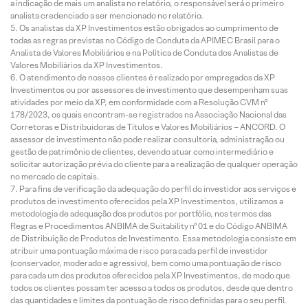
a indicação de mais um analista no relatório, o responsável será o primeiro
analista credenciado a ser mencionado no relatório.
Os analistas da XP Investimentos estão obrigados ao cumprimento de
todas as regras previstas no Código de Conduta da APIMEC Brasil para o
Analista de Valores Mobiliários e na Política de Conduta dos Analistas de
Valores Mobiliários da XP Investimentos.
O atendimento de nossos clientes é realizado por empregados da XP
Investimentos ou por assessores de investimento que desempenham suas
atividades por meio da XP, em conformidade com a Resolução CVM nº
178/2023, os quais encontram-se registrados na Associação Nacional das
Corretoras e Distribuidoras de Títulos e Valores Mobiliários – ANCORD. O
assessor de investimento não pode realizar consultoria, administração ou
gestão de patrimônio de clientes, devendo atuar como intermediário e
solicitar autorização prévia do cliente para a realização de qualquer operação
no mercado de capitais.
Para fins de verificação da adequação do perfil do investidor aos serviços e
produtos de investimento oferecidos pela XP Investimentos, utilizamos a
metodologia de adequação dos produtos por portfólio, nos termos das
Regras e Procedimentos ANBIMA de Suitability nº 01 e do Código ANBIMA
de Distribuição de Produtos de Investimento. Essa metodologia consiste em
atribuir uma pontuação máxima de risco para cada perfil de investidor
(conservador, moderado e agressivo), bem como uma pontuação de risco
para cada um dos produtos oferecidos pela XP Investimentos, de modo que
todos os clientes possam ter acesso a todos os produtos, desde que dentro
das quantidades e limites da pontuação de risco definidas para o seu perfil.