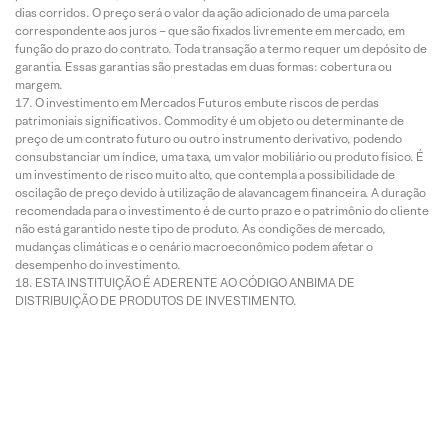
dias corridos. O preço será o valor da ação adicionado de uma parcela
correspondente aos juros – que são fixados livremente em mercado, em
função do prazo do contrato. Toda transação a termo requer um depósito de
garantia. Essas garantias são prestadas em duas formas: cobertura ou
margem.
O investimento em Mercados Futuros embute riscos de perdas
patrimoniais significativos. Commodity é um objeto ou determinante de
preço de um contrato futuro ou outro instrumento derivativo, podendo
consubstanciar um índice, uma taxa, um valor mobiliário ou produto físico. É
um investimento de risco muito alto, que contempla a possibilidade de
oscilação de preço devido à utilização de alavancagem financeira. A duração
recomendada para o investimento é de curto prazo e o patrimônio do cliente
não está garantido neste tipo de produto. As condições de mercado,
mudanças climáticas e o cenário macroeconômico podem afetar o
desempenho do investimento.
ESTA INSTITUIÇÃO É ADERENTE AO CÓDIGO ANBIMA DE
DISTRIBUIÇÃO DE PRODUTOS DE INVESTIMENTO.