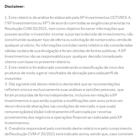
Disclaimer:
Este relatório de análise foi elaborado pela XP Investimentos CCTVM S.A.
(“XP Investimentos ou XP”) de acordo com todas as exigências previstas na
Resolução CVM 20/2021, tem como objetivo fornecer informações que
possam auxiliar o investidor a tomar sua própria decisão de investimento, não
constituindo qualquer tipo de oferta ou solicitação de compra e/ou venda de
qualquer produto. As informações contidas neste relatório são consideradas
válidas na data de sua divulgação e foram obtidas de fontes públicas. A XP
Investimentos não se responsabiliza por qualquer decisão tomada pelo
cliente com base no presente relatório.
Este relatório foi elaborado considerando a classificação de risco dos
produtos de modo a gerar resultados de alocação para cada perfil de
investidor.
O(s) signatário(s) deste relatório declara(m) que as recomendações
refletem única e exclusivamente suas análises e opiniões pessoais, que
foram produzidas de forma independente, inclusive em relação à XP
Investimentos e que estão sujeitas a modificações sem aviso prévio em
decorrência de alterações nas condições de mercado, e que sua(s)
remuneração(es) é(são) indiretamente influenciada por receitas
provenientes dos negócios e operações financeiras realizadas pela XP
Investimentos.
O analista responsável pelo conteúdo deste relatório e pelo cumprimento
da Resolução CVM nº 20/2021 está indicado acima, sendo que, caso constem