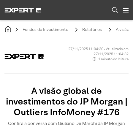
Fundos de Investimento
Relatórios
A visão 
27/11/2025 11:04:30 • Atualizado em
27/11/2025 11:04:32
1 minuto de leitura
A visão global de
investimentos do JP Morgan |
Outliers InfoMoney #176
Confira a conversa com Giuliano De Marchi da JP Morgan