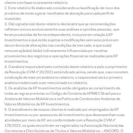
cliente com base no presente relatório.
Este relatório foi elaborado considerando a classificação de risco dos
produtos de modo a gerar resultados de alocação para cada perfil de
investidor.
O(s) signatário(s) deste relatório declara(m) que as recomendações
refletem única e exclusivamente suas análises e opiniões pessoais, que
foram produzidas de forma independente, inclusive em relação à XP
Investimentos e que estão sujeitas a modificações sem aviso prévio em
decorrência de alterações nas condições de mercado, e que sua(s)
remuneração(es) é(são) indiretamente influenciada por receitas
provenientes dos negócios e operações financeiras realizadas pela XP
Investimentos.
O analista responsável pelo conteúdo deste relatório e pelo cumprimento
da Resolução CVM nº 20/2021 está indicado acima, sendo que, caso constem
a indicação de mais um analista no relatório, o responsável será o primeiro
analista credenciado a ser mencionado no relatório.
Os analistas da XP Investimentos estão obrigados ao cumprimento de
todas as regras previstas no Código de Conduta da APIMEC Brasil para o
Analista de Valores Mobiliários e na Política de Conduta dos Analistas de
Valores Mobiliários da XP Investimentos.
O atendimento de nossos clientes é realizado por empregados da XP
Investimentos ou por assessores de investimento que desempenham suas
atividades por meio da XP, em conformidade com a Resolução CVM nº
178/2023, os quais encontram-se registrados na Associação Nacional das
Corretoras e Distribuidoras de Títulos e Valores Mobiliários – ANCORD. O