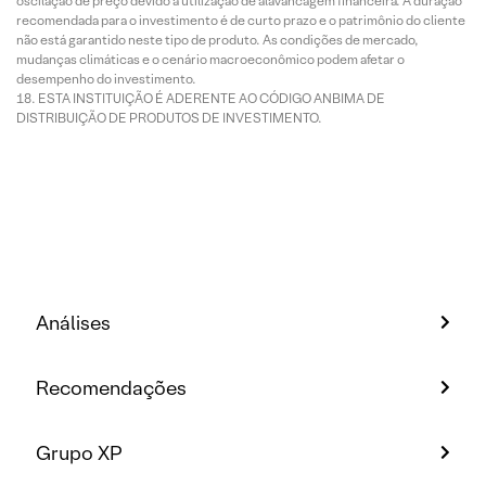
oscilação de preço devido à utilização de alavancagem financeira. A duração
recomendada para o investimento é de curto prazo e o patrimônio do cliente
não está garantido neste tipo de produto. As condições de mercado,
mudanças climáticas e o cenário macroeconômico podem afetar o
desempenho do investimento.
ESTA INSTITUIÇÃO É ADERENTE AO CÓDIGO ANBIMA DE
DISTRIBUIÇÃO DE PRODUTOS DE INVESTIMENTO.
Análises
Recomendações
Grupo XP