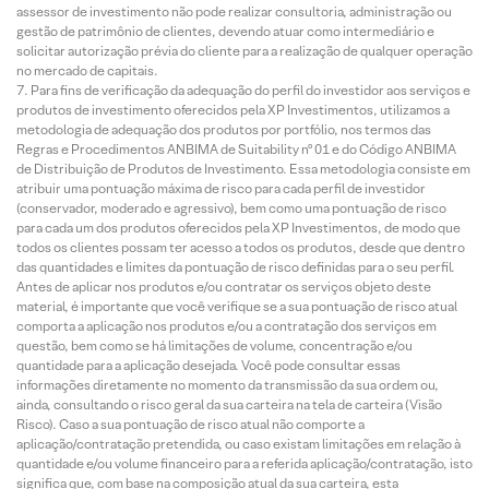
assessor de investimento não pode realizar consultoria, administração ou
gestão de patrimônio de clientes, devendo atuar como intermediário e
solicitar autorização prévia do cliente para a realização de qualquer operação
no mercado de capitais.
Para fins de verificação da adequação do perfil do investidor aos serviços e
produtos de investimento oferecidos pela XP Investimentos, utilizamos a
metodologia de adequação dos produtos por portfólio, nos termos das
Regras e Procedimentos ANBIMA de Suitability nº 01 e do Código ANBIMA
de Distribuição de Produtos de Investimento. Essa metodologia consiste em
atribuir uma pontuação máxima de risco para cada perfil de investidor
(conservador, moderado e agressivo), bem como uma pontuação de risco
para cada um dos produtos oferecidos pela XP Investimentos, de modo que
todos os clientes possam ter acesso a todos os produtos, desde que dentro
das quantidades e limites da pontuação de risco definidas para o seu perfil.
Antes de aplicar nos produtos e/ou contratar os serviços objeto deste
material, é importante que você verifique se a sua pontuação de risco atual
comporta a aplicação nos produtos e/ou a contratação dos serviços em
questão, bem como se há limitações de volume, concentração e/ou
quantidade para a aplicação desejada. Você pode consultar essas
informações diretamente no momento da transmissão da sua ordem ou,
ainda, consultando o risco geral da sua carteira na tela de carteira (Visão
Risco). Caso a sua pontuação de risco atual não comporte a
aplicação/contratação pretendida, ou caso existam limitações em relação à
quantidade e/ou volume financeiro para a referida aplicação/contratação, isto
significa que, com base na composição atual da sua carteira, esta