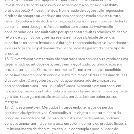
investidores de perfil agressivo, de acordo com a política de suitability
praticada pela XP Investimentos. No mercado de opções, são negociados
direitos de compra ou venda de um bem por preço fixado em data futura,
devendo o adquirente do direito negociado pagar um prêmio ao vendedor tal
como num acordo seguro. As operações com esses derivativos são
consideradas de risco muito alto por apresentarem altas relações de risco e
retorno e algumas posições apresentarem a possibilidade de perdas
superiores ao capital investido. A duração recomendada para o investimento
é de curto prazo e o patrimônio do cliente não está garantido neste tipo de
produto.
O investimento em termos são contratos para compra ou a venda de uma
determinada quantidade de ações, a um preço fixado, para liquidação em
prazo determinado. O prazo do contrato a Termo é livremente escolhido
pelos investidores, obedecendo o prazo mínimo de 16 dias e máximo de 999
dias corridos. O preço será o valor da ação adicionado de uma parcela
correspondente aos juros – que são fixados livremente em mercado, em
função do prazo do contrato. Toda transação a termo requer um depósito de
garantia. Essas garantias são prestadas em duas formas: cobertura ou
margem.
O investimento em Mercados Futuros embute riscos de perdas
patrimoniais significativos. Commodity é um objeto ou determinante de
preço de um contrato futuro ou outro instrumento derivativo, podendo
consubstanciar um índice, uma taxa, um valor mobiliário ou produto físico. É
um investimento de risco muito alto, que contempla a possibilidade de