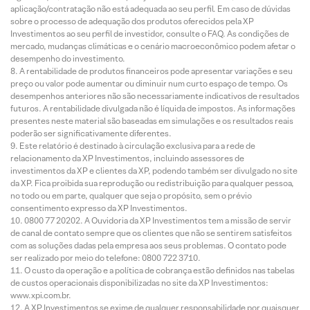
aplicação/contratação não está adequada ao seu perfil. Em caso de dúvidas
sobre o processo de adequação dos produtos oferecidos pela XP
Investimentos ao seu perfil de investidor, consulte o FAQ. As condições de
mercado, mudanças climáticas e o cenário macroeconômico podem afetar o
desempenho do investimento.
A rentabilidade de produtos financeiros pode apresentar variações e seu
preço ou valor pode aumentar ou diminuir num curto espaço de tempo. Os
desempenhos anteriores não são necessariamente indicativos de resultados
futuros. A rentabilidade divulgada não é líquida de impostos. As informações
presentes neste material são baseadas em simulações e os resultados reais
poderão ser significativamente diferentes.
Este relatório é destinado à circulação exclusiva para a rede de
relacionamento da XP Investimentos, incluindo assessores de
investimentos da XP e clientes da XP, podendo também ser divulgado no site
da XP. Fica proibida sua reprodução ou redistribuição para qualquer pessoa,
no todo ou em parte, qualquer que seja o propósito, sem o prévio
consentimento expresso da XP Investimentos.
0800 77 20202. A Ouvidoria da XP Investimentos tem a missão de servir
de canal de contato sempre que os clientes que não se sentirem satisfeitos
com as soluções dadas pela empresa aos seus problemas. O contato pode
ser realizado por meio do telefone: 0800 722 3710.
O custo da operação e a política de cobrança estão definidos nas tabelas
de custos operacionais disponibilizadas no site da XP Investimentos:
www.xpi.com.br.
A XP Investimentos se exime de qualquer responsabilidade por quaisquer