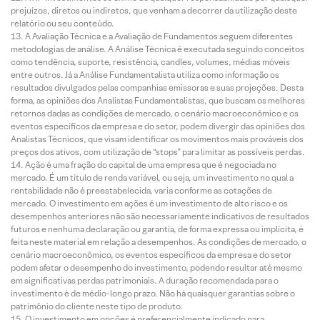
prejuízos, diretos ou indiretos, que venham a decorrer da utilização deste
relatório ou seu conteúdo.
A Avaliação Técnica e a Avaliação de Fundamentos seguem diferentes
metodologias de análise. A Análise Técnica é executada seguindo conceitos
como tendência, suporte, resistência, candles, volumes, médias móveis
entre outros. Já a Análise Fundamentalista utiliza como informação os
resultados divulgados pelas companhias emissoras e suas projeções. Desta
forma, as opiniões dos Analistas Fundamentalistas, que buscam os melhores
retornos dadas as condições de mercado, o cenário macroeconômico e os
eventos específicos da empresa e do setor, podem divergir das opiniões dos
Analistas Técnicos, que visam identificar os movimentos mais prováveis dos
preços dos ativos, com utilização de “stops” para limitar as possíveis perdas.
Ação é uma fração do capital de uma empresa que é negociada no
mercado. É um título de renda variável, ou seja, um investimento no qual a
rentabilidade não é preestabelecida, varia conforme as cotações de
mercado. O investimento em ações é um investimento de alto risco e os
desempenhos anteriores não são necessariamente indicativos de resultados
futuros e nenhuma declaração ou garantia, de forma expressa ou implícita, é
feita neste material em relação a desempenhos. As condições de mercado, o
cenário macroeconômico, os eventos específicos da empresa e do setor
podem afetar o desempenho do investimento, podendo resultar até mesmo
em significativas perdas patrimoniais. A duração recomendada para o
investimento é de médio-longo prazo. Não há quaisquer garantias sobre o
patrimônio do cliente neste tipo de produto.
O investimento em opções é preferencialmente indicado para