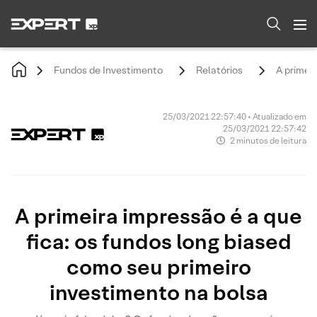
Fundos de Investimento
Relatórios
A primeir
25/03/2021 22:57:40 • Atualizado em
25/03/2021 22:57:42
2 minutos de leitura
A primeira impressão é a que
fica: os fundos long biased
como seu primeiro
investimento na bolsa