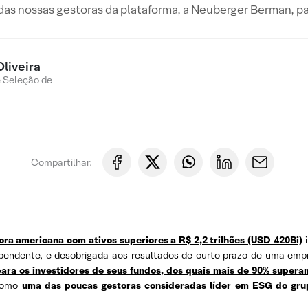
s nossas gestoras da plataforma, a Neuberger Berman, para
Oliveira
e Seleção de
Compartilhar:
ora americana com ativos superiores a R$ 2,2 trilhões (USD 420Bi)
i
pendente, e desobrigada aos resultados de curto prazo de uma empr
para os investidores de seus fundos, dos quais mais de 90% supe
 como
uma das poucas gestoras consideradas líder em ESG do grup