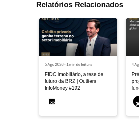
Relatórios Relacionados
5 Ago 2026 • 1 min de leitura
4 Ag
FIDC imobiliário, a tese de
Pré
futuro da BRZ | Outliers
pro
InfoMoney #192
fu