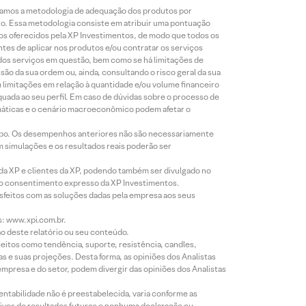
lizamos a metodologia de adequação dos produtos por
to. Essa metodologia consiste em atribuir uma pontuação
tos oferecidos pela XP Investimentos, de modo que todos os
ntes de aplicar nos produtos e/ou contratar os serviços
 dos serviços em questão, bem como se há limitações de
o da sua ordem ou, ainda, consultando o risco geral da sua
m limitações em relação à quantidade e/ou volume financeiro
equada ao seu perfil. Em caso de dúvidas sobre o processo de
imáticas e o cenário macroeconômico podem afetar o
empo. Os desempenhos anteriores não são necessariamente
m simulações e os resultados reais poderão ser
 da XP e clientes da XP, podendo também ser divulgado no
évio consentimento expresso da XP Investimentos.
isfeitos com as soluções dadas pela empresa aos seus
s: www.xpi.com.br.
ão deste relatório ou seu conteúdo.
eitos como tendência, suporte, resistência, candles,
s e suas projeções. Desta forma, as opiniões dos Analistas
presa e do setor, podem divergir das opiniões dos Analistas
entabilidade não é preestabelecida, varia conforme as
ivos de resultados futuros e nenhuma declaração ou