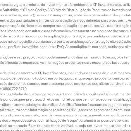
idor aos serviços e produtos de investimento oferecidos pela XP Investimentos, uti
 Suitability nº 01 e do Código ANBIMA de Distribuição de Produtos de Investimen
r, moderado e agressivo), bem como uma pontuação de risco para cada um dos produ
ntro das quantidades e limites da pontuação de risco definidas para o seu perfil. A
 sua pontuação de risco atual comporta a aplicação nos produtos e/ou a contratação
jada. Você pode consultar essas informações diretamente no momento da transmissã
ação de risco atual não comporte a aplicação/contratação pretendida, ou caso exista
m base na composição atual da sua carteira, esta aplicação/contratação não está ad
 seu perfil de investidor, consulte o FAQ. As condições de mercado, mudanças cl
 variações e seu preço ou valor pode aumentar ou diminuir num curto espaço de t
 não é líquida de impostos. As informações presentes neste material são baseadas e
rede de relacionamento da XP Investimentos, incluindo assessores de investimentos
ara qualquer pessoa, no todo ou em parte, qualquer que seja o propósito, sem o pr
ssão de servir de canal de contato sempre que os clientes que não se sentirem sat
e: 0800 722 3710.
dos nas tabelas de custos operacionais disponibilizadas no site da XP Investimento
 por quaisquer prejuízos, diretos ou indiretos, que venham a decorrer da utilizaç
 diferentes metodologias de análise. A Análise Técnica é executada seguindo conc
alista utiliza como informação os resultados divulgados pelas companhias emissora
 condições de mercado, o cenário macroeconômico e os eventos específicos da em
dos preços dos ativos, com utilização de “stops” para limitar as possíveis perdas.
ada no mercado. É um título de renda variável, ou seja, um investimento no qual a r
mento de alto risco e os desempenhos anteriores não são necessariamente indicat