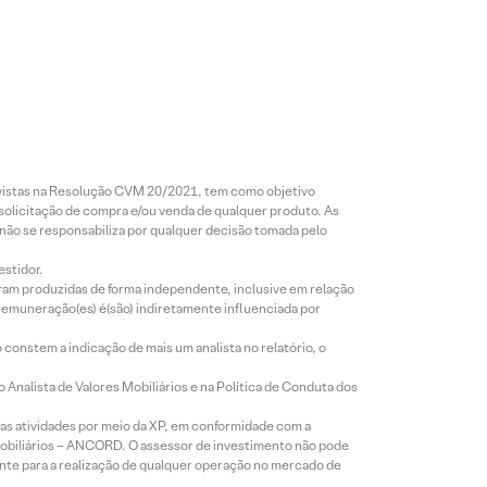
revistas na Resolução CVM 20/2021, tem como objetivo
 solicitação de compra e/ou venda de qualquer produto. As
 não se responsabiliza por qualquer decisão tomada pelo
estidor.
foram produzidas de forma independente, inclusive em relação
 remuneração(es) é(são) indiretamente influenciada por
constem a indicação de mais um analista no relatório, o
Analista de Valores Mobiliários e na Política de Conduta dos
s atividades por meio da XP, em conformidade com a
Mobiliários – ANCORD. O assessor de investimento não pode
iente para a realização de qualquer operação no mercado de