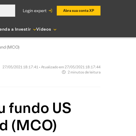
login expert
Abra sua conta XP
enda a Investir
Vídeos
Fund (MCO)
27/05/2021 18:17:41 • Atualizado em 27/05/2021 18:17:44
2 minutos de leitura
u fundo US
nd (MCO)