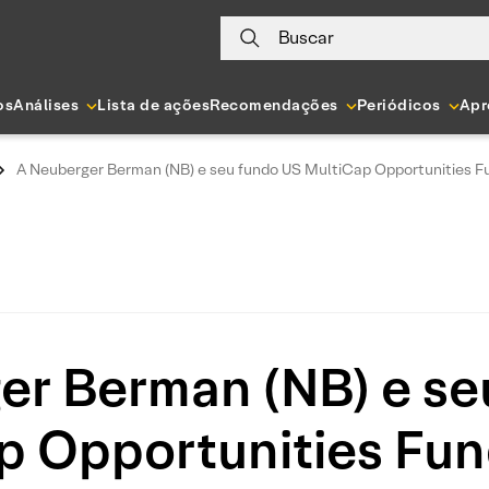
Buscar
os
Análises
Lista de ações
Recomendações
Periódicos
Apr
A Neuberger Berman (NB) e seu fundo US MultiCap Opportunities 
er Berman (NB) e se
p Opportunities Fu