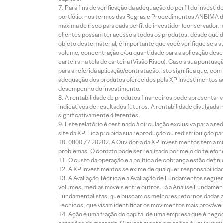
Para fins de verificação da adequação do perfil do invest
portfólio, nos termos das Regras e Procedimentos ANBIMA de
máxima de risco para cada perfil de investidor (conservado
clientes possam ter acesso a todos os produtos, desde que de
objeto deste material, é importante que você verifique se a
volume, concentração e/ou quantidade para a aplicação dese
carteira na tela de carteira (Visão Risco). Caso a sua pontu
para a referida aplicação/contratação, isto significa que, co
adequação dos produtos oferecidos pela XP Investimentos ao
desempenho do investimento.
A rentabilidade de produtos financeiros pode apresentar
indicativos de resultados futuros. A rentabilidade divulgada
significativamente diferentes.
Este relatório é destinado à circulação exclusiva para a 
site da XP. Fica proibida sua reprodução ou redistribuição p
0800 77 20202. A Ouvidoria da XP Investimentos tem a mi
problemas. O contato pode ser realizado por meio do telefon
O custo da operação e a política de cobrança estão defini
A XP Investimentos se exime de qualquer responsabilidade
A Avaliação Técnica e a Avaliação de Fundamentos seguem
volumes, médias móveis entre outros. Já a Análise Fundament
Fundamentalistas, que buscam os melhores retornos dadas as
Técnicos, que visam identificar os movimentos mais prováveis 
Ação é uma fração do capital de uma empresa que é negoci
cotações de mercado. O investimento em ações é um investi