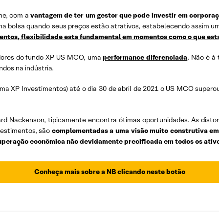
ime, com a
vantagem de ter um gestor que pode investir em corpora
na bolsa quando seus preços estão atrativos, estabelecendo assim u
mentos, flexibilidade esta fundamental em momentos como o que es
tidores do fundo XP US MCO, uma
performance diferenciada
. Não é à
ndos na indústria.
orma XP Investimentos) até o dia 30 de abril de 2021 o US MCO super
ard Nackenson, tipicamente encontra ótimas oportunidades. As distor
nvestimentos, são
complementadas a uma visão muito construtiva em
ecuperação econômica não devidamente precificada em todos os ativ
Conheça mais sobre a NB clicando neste botão