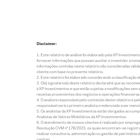
Disclaimer:
Este relatório de análise foi elaborado pela XP Investim
fornecer informações que possam auxiliar o investidor a toma
informações contidas neste relatório são consideradas válida
cliente com base no presente relatório.
Este relatório foi elaborado considerando a classificação d
O(s) signatário(s) deste relatório declara(m) que as reco
à XP Investimentos e que estão sujeitas a modificações sem 
receitas provenientes dos negócios e operações financeiras 
O analista responsável pelo conteúdo deste relatório e pe
responsável será o primeiro analista credenciado a ser menci
Os analistas da XP Investimentos estão obrigados ao cumpr
Analistas de Valores Mobiliários da XP Investimentos.
O atendimento de nossos clientes é realizado por empreg
Resolução CVM nº 178/2023, os quais encontram-se registrad
realizar consultoria, administração ou gestão de patrimônio 
capitais.