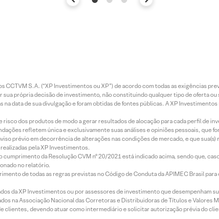
entos CCTVM S.A. (“XP Investimentos ou XP”) de acordo com todas as exigências p
r sua própria decisão de investimento, não constituindo qualquer tipo de oferta ou
s na data de sua divulgação e foram obtidas de fontes públicas. A XP Investimentos
e risco dos produtos de modo a gerar resultados de alocação para cada perfil de inv
mendações refletem única e exclusivamente suas análises e opiniões pessoais, que 
aviso prévio em decorrência de alterações nas condições de mercado, e que sua(s)
realizadas pela XP Investimentos.
lo cumprimento da Resolução CVM nº 20/2021 está indicado acima, sendo que, caso 
onado no relatório.
imento de todas as regras previstas no Código de Conduta da APIMEC Brasil para o 
ados da XP Investimentos ou por assessores de investimento que desempenham sua
os na Associação Nacional das Corretoras e Distribuidoras de Títulos e Valores 
de clientes, devendo atuar como intermediário e solicitar autorização prévia do cl