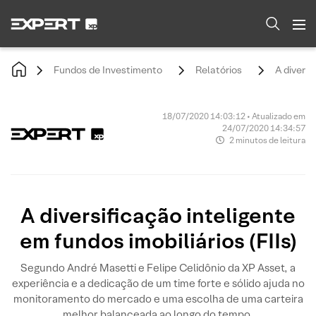
Fundos de Investimento
Relatórios
A diversi
18/07/2020 14:03:12 • Atualizado em
24/07/2020 14:34:57
2 minutos de leitura
A diversificação inteligente
em fundos imobiliários (FIIs)
Segundo André Masetti e Felipe Celidônio da XP Asset, a
experiência e a dedicação de um time forte e sólido ajuda no
monitoramento do mercado e uma escolha de uma carteira
melhor balanceada ao longo do tempo.