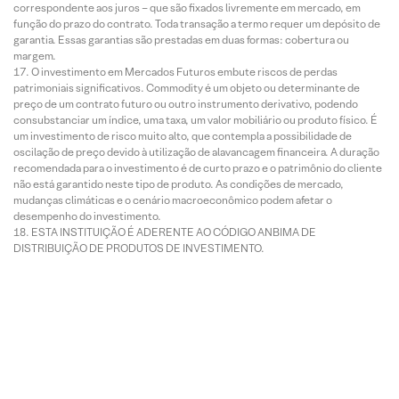
correspondente aos juros – que são fixados livremente em mercado, em
função do prazo do contrato. Toda transação a termo requer um depósito de
garantia. Essas garantias são prestadas em duas formas: cobertura ou
margem.
O investimento em Mercados Futuros embute riscos de perdas
patrimoniais significativos. Commodity é um objeto ou determinante de
preço de um contrato futuro ou outro instrumento derivativo, podendo
consubstanciar um índice, uma taxa, um valor mobiliário ou produto físico. É
um investimento de risco muito alto, que contempla a possibilidade de
oscilação de preço devido à utilização de alavancagem financeira. A duração
recomendada para o investimento é de curto prazo e o patrimônio do cliente
não está garantido neste tipo de produto. As condições de mercado,
mudanças climáticas e o cenário macroeconômico podem afetar o
desempenho do investimento.
ESTA INSTITUIÇÃO É ADERENTE AO CÓDIGO ANBIMA DE
DISTRIBUIÇÃO DE PRODUTOS DE INVESTIMENTO.