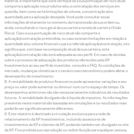
material, é importante que você verifique se a sua pontuação de risco atual
comporta a aplicação nos produtos e/ou a contratação dos serviços em
questão, bem como se há limitações de volume, concentração e/ou
quantidade para a aplicação desejada. Você pode consultar essas
informações diretamente no momento da transmissão da sua ordem ou,
ainda, consultando o risco geral da sua carteira na tela de carteira (Visão
Risco). Caso a sua pontuação de risco atual não comporte a
aplicação/contratação pretendida, ou caso existam limitações em relação à
quantidade e/ou volume financeiro para a referida aplicação/contratação, isto
significa que, com base na composição atual da sua carteira, esta
aplicação/contratação não está adequada ao seu perfil. Em caso de dúvidas
sobre o processo de adequação dos produtos oferecidos pela XP
Investimentos ao seu perfil de investidor, consulte o FAQ. As condições de
mercado, mudanças climáticas e o cenário macroeconômico podem afetar o
desempenho do investimento.
A rentabilidade de produtos financeiros pode apresentar variações e seu
preço ou valor pode aumentar ou diminuir num curto espaço de tempo. Os
desempenhos anteriores não são necessariamente indicativos de resultados
futuros. A rentabilidade divulgada não é líquida de impostos. As informações
presentes neste material são baseadas em simulações e os resultados reais
poderão ser significativamente diferentes.
Este relatório é destinado à circulação exclusiva para a rede de
relacionamento da XP Investimentos, incluindo assessores de
investimentos da XP e clientes da XP, podendo também ser divulgado no site
da XP. Fica proibida sua reprodução ou redistribuição para qualquer pessoa,