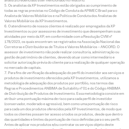
analista credenciado a ser mencionado no relatório.
Os analistas da XP Investimentos estão obrigados ao cumprimento de
todas as regras previstas no Código de Conduta da APIMEC Brasil para o
Analista de Valores Mobiliários e na Política de Conduta dos Analistas de
Valores Mobiliários da XP Investimentos.
O atendimento de nossos clientes é realizado por empregados da XP
Investimentos ou por assessores de investimento que desempenham suas
atividades por meio da XP, em conformidade com a Resolução CVM nº
178/2023, os quais encontram-se registrados na Associação Nacional das
Corretoras e Distribuidoras de Títulos e Valores Mobiliários – ANCORD. O
assessor de investimento não pode realizar consultoria, administração ou
gestão de patrimônio de clientes, devendo atuar como intermediário e
solicitar autorização prévia do cliente para a realização de qualquer operação
no mercado de capitais.
Para fins de verificação da adequação do perfil do investidor aos serviços e
produtos de investimento oferecidos pela XP Investimentos, utilizamos a
metodologia de adequação dos produtos por portfólio, nos termos das
Regras e Procedimentos ANBIMA de Suitability nº 01 e do Código ANBIMA
de Distribuição de Produtos de Investimento. Essa metodologia consiste em
atribuir uma pontuação máxima de risco para cada perfil de investidor
(conservador, moderado e agressivo), bem como uma pontuação de risco
para cada um dos produtos oferecidos pela XP Investimentos, de modo que
todos os clientes possam ter acesso a todos os produtos, desde que dentro
das quantidades e limites da pontuação de risco definidas para o seu perfil.
Antes de aplicar nos produtos e/ou contratar os serviços objeto deste