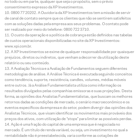
no todo ou em parte, qualquer que seja o propósito, sem o prévio
consentimento expresso da XP Investimentos.
0800 77 20202. A Ouvidoria da XP Investimentos tem a missão de servir
de canal de contato sempre que os clientes que não se sentirem satisfeitos
com as soluções dadas pela empresa aos seus problemas. O contato pode
ser realizado por meio do telefone: 0800 722 3710.
O custo da operação e a política de cobrança estão definidos nas tabelas
de custos operacionais disponibilizadas no site da XP Investimentos:
www.xpi.com.br.
A XP Investimentos se exime de qualquer responsabilidade por quaisquer
prejuízos, diretos ou indiretos, que venham a decorrer da utilização deste
relatório ou seu conteúdo.
A Avaliação Técnica e a Avaliação de Fundamentos seguem diferentes
metodologias de análise. A Análise Técnica é executada seguindo conceitos
como tendência, suporte, resistência, candles, volumes, médias móveis
entre outros. Já a Análise Fundamentalista utiliza como informação os
resultados divulgados pelas companhias emissoras e suas projeções. Desta
forma, as opiniões dos Analistas Fundamentalistas, que buscam os melhores
retornos dadas as condições de mercado, o cenário macroeconômico e os
eventos específicos da empresa e do setor, podem divergir das opiniões dos
Analistas Técnicos, que visam identificar os movimentos mais prováveis dos
preços dos ativos, com utilização de “stops” para limitar as possíveis perdas.
Ação é uma fração do capital de uma empresa que é negociada no
mercado. É um título de renda variável, ou seja, um investimento no qual a
rentabilidade não é preestabelecida, varia conforme as cotações de