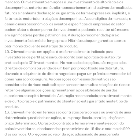
mercado. O investimento em ações é um investimento de alto risco e os
desempenhos anteriores não são necessariamente indicativos de resultados
futuros e nenhuma declaração ou garantia, de forma expressa ou implícita, é
feita neste material em relação a desempenhos. As condições de mercado, o
cenário macroeconômico, os eventos específicos da empresa e do setor
podem afetar o desempenho do investimento, podendo resultar até mesmo
em significativas perdas patrimoniais. A duração recomendada para o
investimento é de médio-longo prazo. Não há quaisquer garantias sobre o
patrimônio do cliente neste tipo de produto.
O investimento em opções é preferencialmente indicado para
investidores de perfil agressivo, de acordo com a política de suitability
praticada pela XP Investimentos. No mercado de opções, são negociados
direitos de compra ou venda de um bem por preço fixado em data futura,
devendo o adquirente do direito negociado pagar um prêmio ao vendedor tal
como num acordo seguro. As operações com esses derivativos são
consideradas de risco muito alto por apresentarem altas relações de risco e
retorno e algumas posições apresentarem a possibilidade de perdas
superiores ao capital investido. A duração recomendada para o investimento
é de curto prazo e o patrimônio do cliente não está garantido neste tipo de
produto.
O investimento em termos são contratos para compra ou a venda de uma
determinada quantidade de ações, a um preço fixado, para liquidação em
prazo determinado. O prazo do contrato a Termo é livremente escolhido
pelos investidores, obedecendo o prazo mínimo de 16 dias e máximo de 999
dias corridos. O preço será o valor da ação adicionado de uma parcela