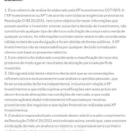
Este relatório de análise foi elaborado pela XP Investimentos CCTVM S.A.
(“XP Investimentos ou XP”) de acordo com todas as exigências previstas na
Resolução CVM 20/2021, tem como objetivo fornecer informações que
possam auxiliar o investidor a tomar sua própria decisão de investimento, não
constituindo qualquer tipo de oferta ou solicitação de compra e/ou venda de
qualquer produto. As informações contidas neste relatório são consideradas
válidas na data de sua divulgação e foram obtidas de fontes públicas. A XP
Investimentos não se responsabiliza por qualquer decisão tomada pelo
cliente com base no presente relatório.
Este relatório foi elaborado considerando a classificação de risco dos
produtos de modo a gerar resultados de alocação para cada perfil de
investidor.
O(s) signatário(s) deste relatório declara(m) que as recomendações
refletem única e exclusivamente suas análises e opiniões pessoais, que
foram produzidas de forma independente, inclusive em relação à XP
Investimentos e que estão sujeitas a modificações sem aviso prévio em
decorrência de alterações nas condições de mercado, e que sua(s)
remuneração(es) é(são) indiretamente influenciada por receitas
provenientes dos negócios e operações financeiras realizadas pela XP
Investimentos.
O analista responsável pelo conteúdo deste relatório e pelo cumprimento
da Resolução CVM nº 20/2021 está indicado acima, sendo que, caso constem
a indicação de mais um analista no relatório, o responsável será o primeiro