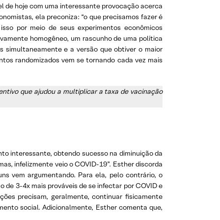
nel de hoje com uma interessante provocação acerca
omistas, ela preconiza: “o que precisamos fazer é
e isso por meio de seus experimentos econômicos
ativamente homogêneo, um rascunho de uma política
as simultaneamente e a versão que obtiver o maior
mentos randomizados vem se tornando cada vez mais
ntivo que ajudou a multiplicar a taxa de vacinação
to interessante, obtendo sucesso na diminuição da
as, infelizmente veio o COVID-19”. Esther discorda
uns vem argumentando. Para ela, pelo contrário, o
ão de 3-4x mais prováveis de se infectar por COVID e
ações precisam, geralmente, continuar fisicamente
ento social. Adicionalmente, Esther comenta que,