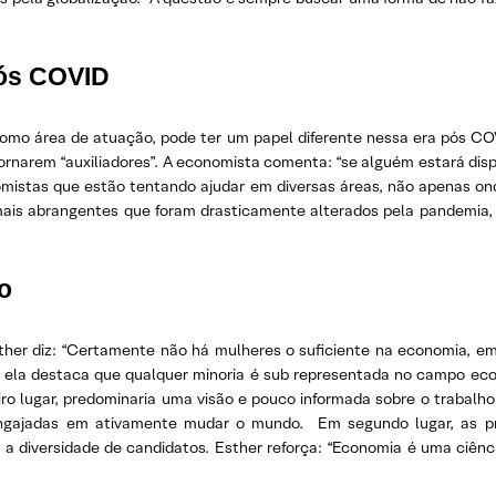
pós COVID
mo área de atuação, pode ter um papel diferente nessa era pós COV
ornarem “auxiliadores”. A economista comenta: “se alguém estará dis
omistas que estão tentando ajudar em diversas áreas, não apenas on
is abrangentes que foram drasticamente alterados pela pandemia, c
o
her diz: “Certamente não há mulheres o suficiente na economia, em
, ela destaca que qualquer minoria é sub representada no campo e
eiro lugar, predominaria uma visão e pouco informada sobre o trabal
 engajadas em ativamente mudar o mundo. Em segundo lugar, as p
do a diversidade de candidatos. Esther reforça: “Economia é uma ciê