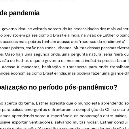
 de pandemia
 governo ideal se voltaria sobretudo às necessidades dos mais vulne
 previsto em países como o Brasil e a Índia, na visão de Esther, o pla
as pessoas mais pobres tenham acesso aos “recursos de rendimento” – ou
onas pobres, estão nas zonas urbanas. Muitas dessas pessoas tivera
s. Caso haja uma segunda onda, uma pergunta natural seria “será qu
visão de Esther, o que o governo ou mesmo a indústria precisa fazer
m acesso à máscaras, habitação e transporte para onde trabalham
des economias como Brasil e Índia, mas poderia fazer uma grande dife
alização no período pós-pandêmico?
ão acerca do tema, Esther acredita que o mundo está aprendendo sobr
 para países emergentes enfrentarem a competição da China e se t
taríamos aprendendo sobre a importância da cooperação entre países, 
lusive exportar ventiladores, salvando muitas vidas”. Esther concl
os pela globalização. “A questão é sempre buscar uma forma de não f