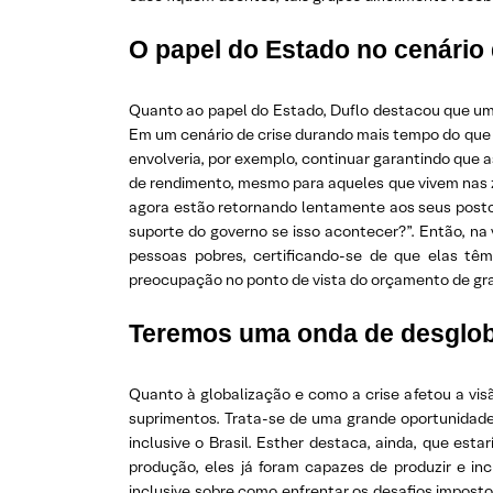
O papel do Estado no cenário
Quanto ao papel do Estado, Duflo destacou que um
Em um cenário de crise durando mais tempo do que o
envolveria, por exemplo, continuar garantindo que 
de rendimento, mesmo para aqueles que vivem nas z
agora estão retornando lentamente aos seus posto
suporte do governo se isso acontecer?”. Então, na 
pessoas pobres, certificando-se de que elas tê
preocupação no ponto de vista do orçamento de gran
Teremos uma onda de desglob
Quanto à globalização e como a crise afetou a vis
suprimentos. Trata-se de uma grande oportunidade
inclusive o Brasil. Esther destaca, ainda, que es
produção, eles já foram capazes de produzir e inc
inclusive sobre como enfrentar os desafios impost