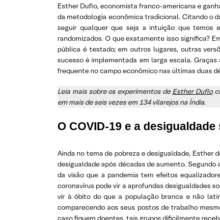
Esther Duflo, economista franco-americana e ganha
da metodologia econômica tradicional. Citando o 
seguir qualquer que seja a intuição que temos 
randomizados. O que exatamente isso significa? E
pública é testado; em outros lugares, outras ver
sucesso é implementada em larga escala. Graças a
frequente no campo econômico nas últimas duas d
Leia mais sobre os experimentos de
Esther Duflo
cl
em mais de seis vezes em 134 vilarejos na Índia.
O COVID-19 e a desigualdade 
Ainda no tema de pobreza e desigualdade, Esther 
desigualdade após décadas de aumento. Segundo a e
da visão que a pandemia tem efeitos equalizadore
coronavírus pode vir a aprofundas desigualdades soc
vir à óbito do que a população branca e não lati
comparecendo aos seus postos de trabalho mesmo 
caso fiquem doentes, tais grupos dificilmente rec