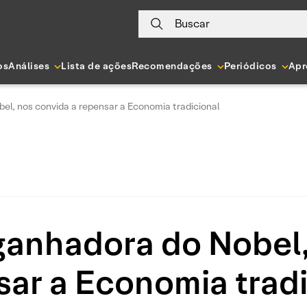
Buscar
os
Análises
Lista de ações
Recomendações
Periódicos
Apr
el, nos convida a repensar a Economia tradicional
 ganhadora do Nobel,
sar a Economia tradi