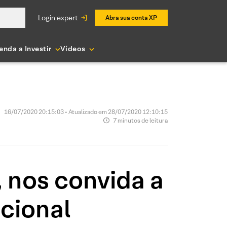
login expert
Abra sua conta XP
enda a Investir
Vídeos
16/07/2020 20:15:03 • Atualizado em 28/07/2020 12:10:15
7 minutos de leitura
 nos convida a
cional