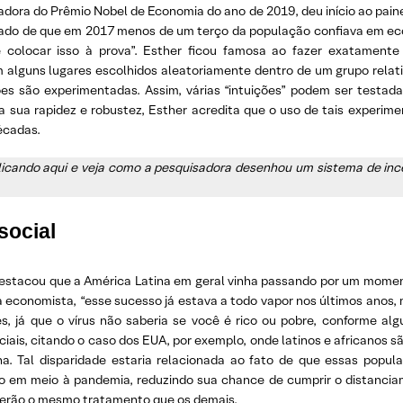
dora do Prêmio Nobel de Economia do ano de 2019, deu início ao pai
dado de que em 2017 menos de um terço da população confiava em econ
e colocar isso à prova”. Esther ficou famosa ao fazer exatament
m alguns lugares escolhidos aleatoriamente dentro de um grupo rel
sões são experimentadas. Assim, várias “intuições” podem ser testad
 sua rapidez e robustez, Esther acredita que o uso de tais experi
écadas.
icando aqui e veja como a pesquisadora desenhou um sistema de ince
social
destacou que a América Latina em geral vinha passando por um momen
conomista, “esse sucesso já estava a todo vapor nos últimos anos, m
s, já que o vírus não saberia se você é rico ou pobre, conforme alg
iais, citando o caso dos EUA, por exemplo, onde latinos e africanos s
na. Tal disparidade estaria relacionada ao fato de que essas popul
em meio à pandemia, reduzindo sua chance de cumprir o distanciam
eberão o mesmo tratamento que os demais.