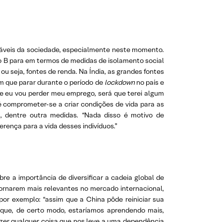
ráveis da sociedade, especialmente neste momento.
no B para em termos de medidas de isolamento social
 seja, fontes de renda. Na Índia, as grandes fontes
m que parar durante o período de
lockdown
no país e
e eu vou perder meu emprego, será que terei algum
 é comprometer-se a criar condições de vida para as
, dentre outra medidas. “Nada disso é motivo de
rença para a vida desses indivíduos.”
e a importância de diversificar a cadeia global de
ornarem mais relevantes no mercado internacional,
por exemplo: “assim que a China pôde reiniciar sua
ui que, de certo modo, estaríamos aprendendo mais,
azer qualquer coisa que nos leve a uma dependência